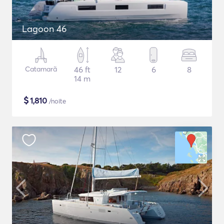
Lagoon 46
Catamarã
46 ft
12
6
8
14 m
$
1,810
/noite