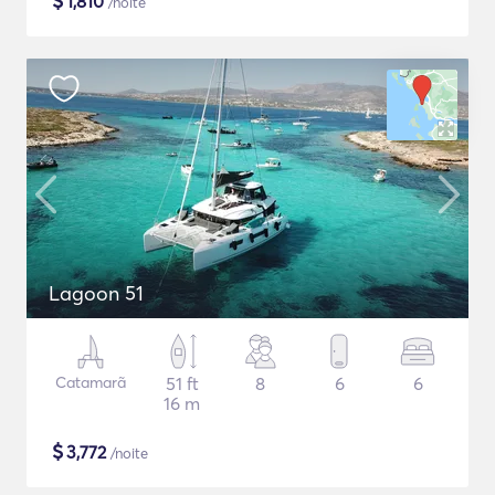
$
1,810
/noite
Lagoon 51
Catamarã
51 ft
8
6
6
16 m
$
3,772
/noite