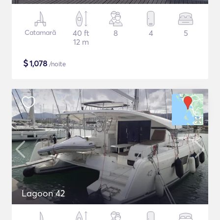
Catamarã
40 ft
8
4
5
12 m
$
1,078
/noite
Lagoon 42