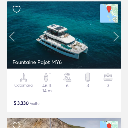
Fountaine Pajot MY6
Catamarã
46 ft
6
3
3
14 m
$
3,330
/noite