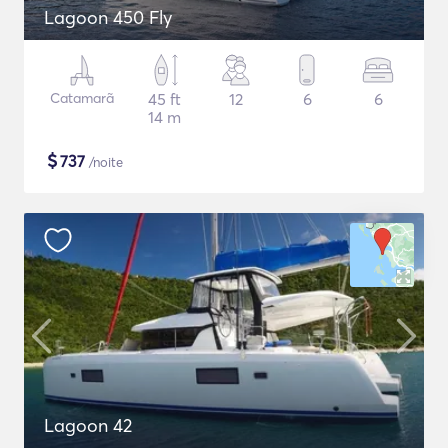
Lagoon 450 Fly
Catamarã
45 ft
12
6
6
14 m
$
737
/noite
Lagoon 42