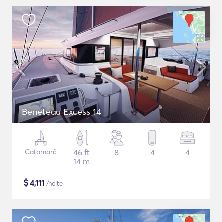
Beneteau Excess 14
Catamarã
46 ft
8
4
4
14 m
$
4,111
/noite