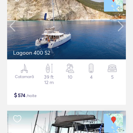
Lagoon 400 S2
Catamarã
39 ft
10
4
5
12 m
$
574
/noite