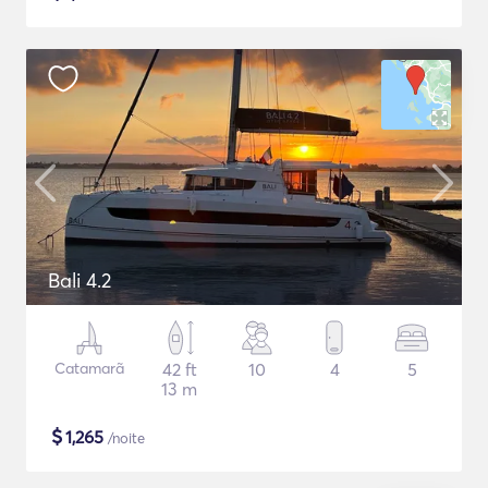
Bali 4.2
Catamarã
42 ft
10
4
5
13 m
$
1,265
/noite