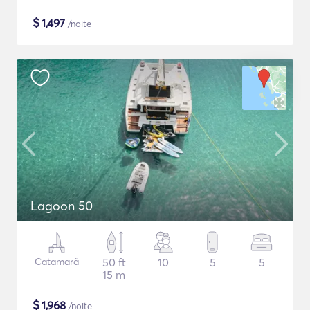
$
1,497
/noite
Lagoon 50
Catamarã
50 ft
10
5
5
15 m
$
1,968
/noite