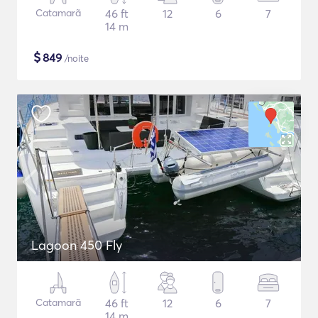
Catamarã
46 ft
12
6
7
14 m
$
849
/noite
Lagoon 450 Fly
Catamarã
46 ft
12
6
7
14 m