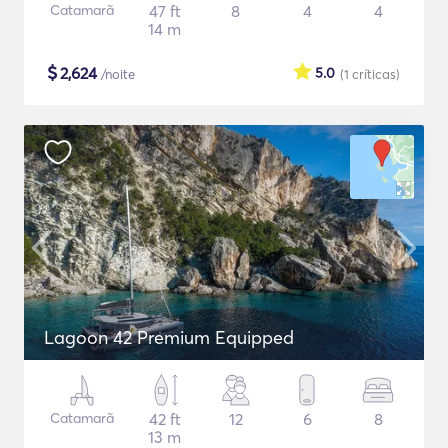
Catamarã
47 ft
8
4
4
14 m
$
2,624
5.0
/noite
(1
críticas
)
Lagoon 42 Premium Equipped
Catamarã
42 ft
12
6
8
13 m