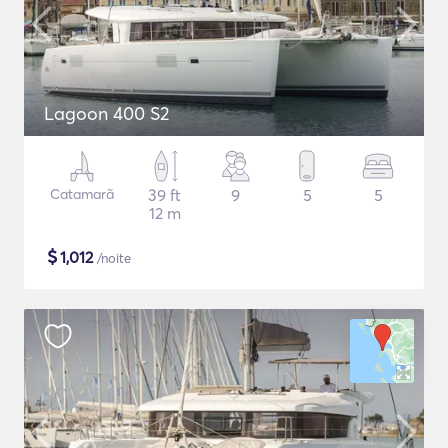
Lagoon 400 S2
Catamarã
39 ft
9
5
5
12 m
$
1,012
/noite