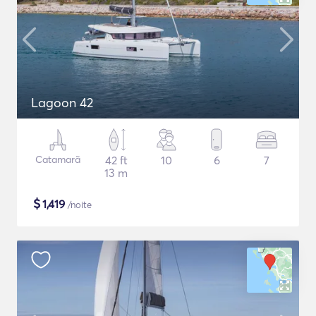
Lagoon 42
Catamarã
42 ft
10
6
7
13 m
$
1,419
/noite