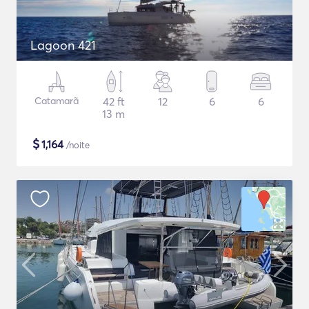
Lagoon 421
Catamarã
42 ft
12
6
6
13 m
$
1,164
/noite