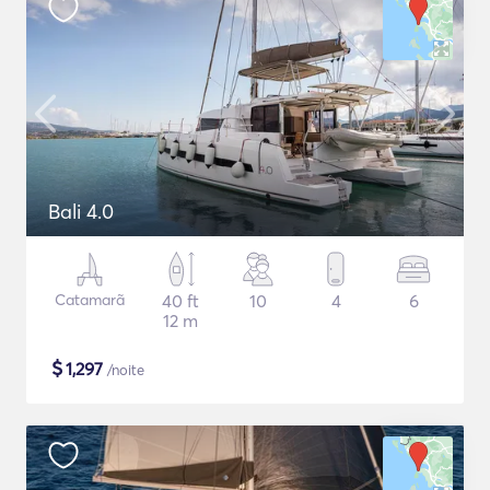
Bali 4.0
Catamarã
40 ft
10
4
6
12 m
$
1,297
/noite