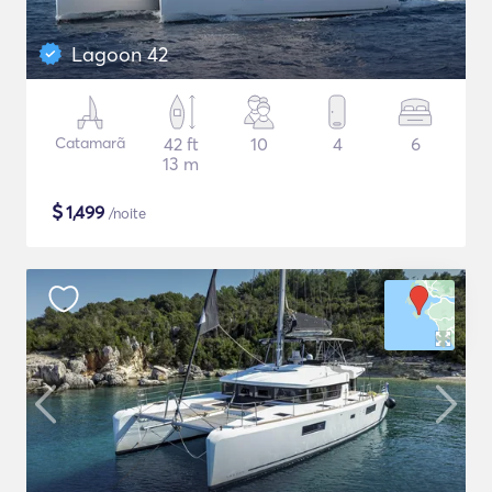
Lagoon 42
Catamarã
42 ft
10
4
6
13 m
$
1,499
/noite