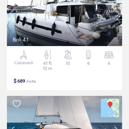
Bali 4.1
Catamarã
41 ft
10
6
6
12 m
$
689
/noite