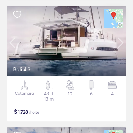
Bali 4.3
Catamarã
43 ft
10
6
4
13 m
$
1,728
/noite