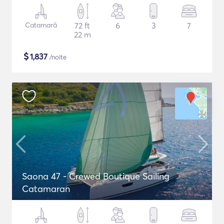
Catamarã
72 ft
6
3
7
22 m
$
1,837
/noite
Saona 47 - Crewed Boutique Sailing
Catamaran