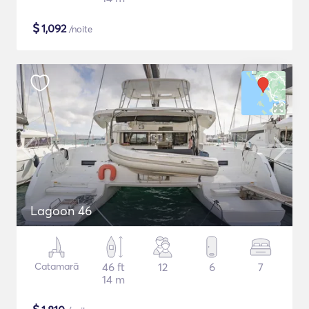
$
1,092
/noite
Lagoon 46
Catamarã
46 ft
12
6
7
14 m