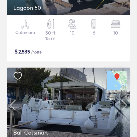
Lagoon 50
Catamarã
50 ft
10
6
10
15 m
$
2,535
/noite
Bali Catsmart