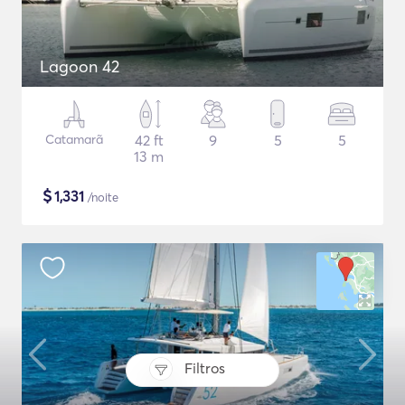
Lagoon 42
Catamarã
42 ft
9
5
5
13 m
$
1,331
/noite
Filtros