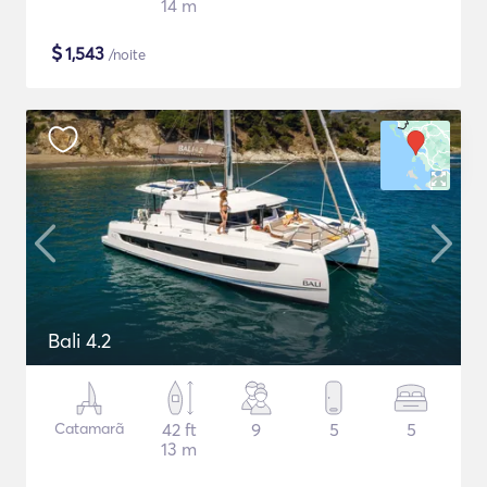
14 m
$
1,543
/noite
Bali 4.2
Catamarã
42 ft
9
5
5
13 m