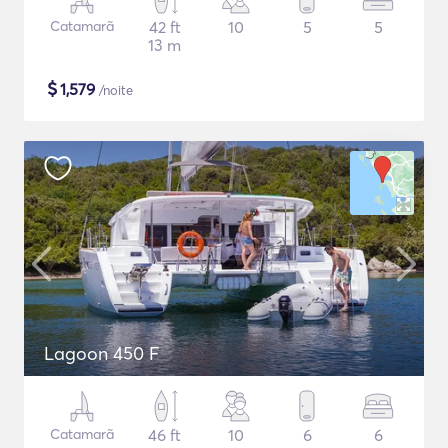
Catamarã
42 ft
10
5
5
13 m
$
1,579
/noite
Lagoon 450 F
Catamarã
46 ft
10
6
6