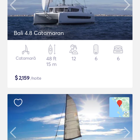
Bali 4.8 Catamaran
Catamarã
48 ft
12
6
6
15 m
$
2,159
/noite