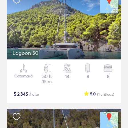
Lagoon 50
Catamarã
50 ft
14
8
8
15 m
$
2,345
5.0
/noite
(1
críticas
)