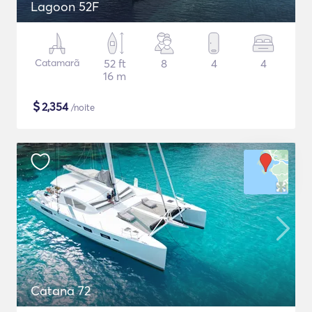
Lagoon 52F
Catamarã
52 ft
8
4
4
16 m
$
2,354
/noite
Catana 72