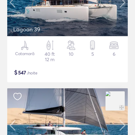
Lagoon 39
Catamarã
40 ft
10
5
6
12 m
$
547
/noite