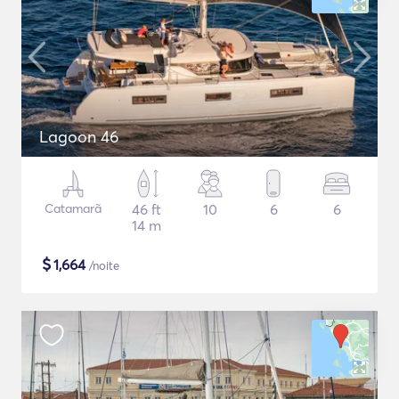
Lagoon 46
Catamarã
46 ft
10
6
6
14 m
$
1,664
/noite