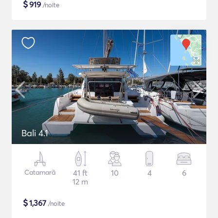
$
919
/noite
Bali 4.1
Catamarã
41 ft
10
4
6
12 m
$
1,367
/noite