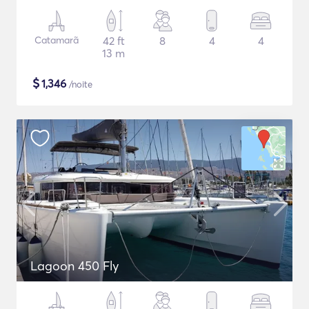
Catamarã
42 ft
8
4
4
13 m
$
1,346
/noite
Lagoon 450 Fly