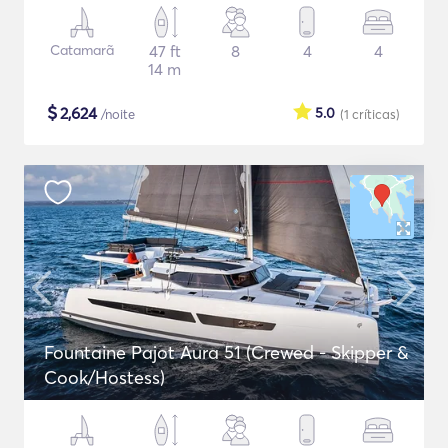
Catamarã
47 ft
8
4
4
14 m
$
2,624
5.0
/noite
(1
críticas
)
Fountaine Pajot Aura 51 (Crewed - Skipper &
Cook/Hostess)