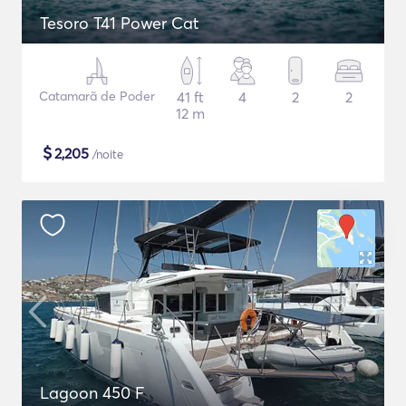
Tesoro T41 Power Cat
Catamarã de Poder
41 ft
4
2
2
12 m
$
2,205
/noite
Lagoon 450 F