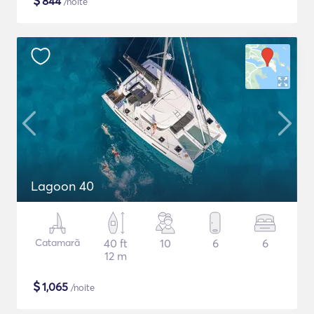
$
844
/noite
Lagoon 40
Catamarã
40 ft
10
6
6
12 m
$
1,065
/noite