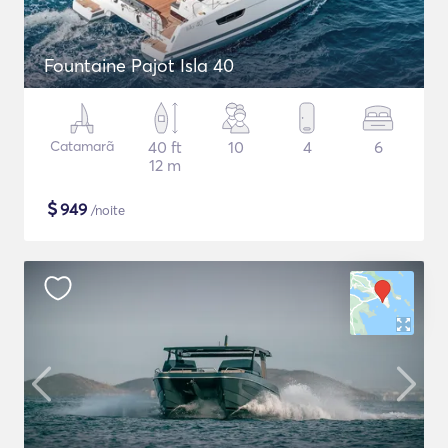
Fountaine Pajot Isla 40
Catamarã
40 ft
10
4
6
12 m
$
949
/noite