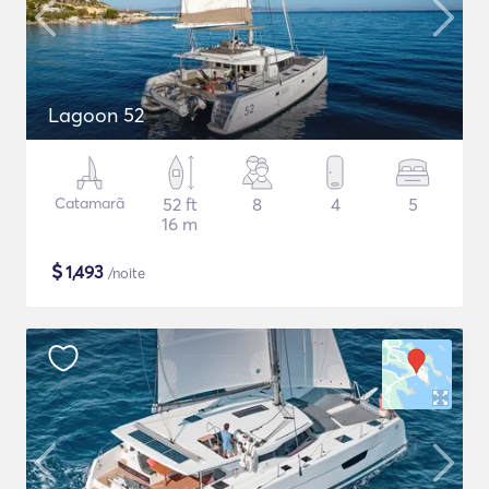
Lagoon 52
Catamarã
52 ft
8
4
5
16 m
$
1,493
/noite