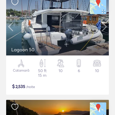
Lagoon 50
Catamarã
50 ft
10
6
10
15 m
$
2,535
/noite