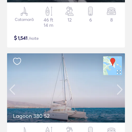
Catamarã
46 ft
12
6
8
14 m
$
1,541
/noite
Lagoon 380 S2