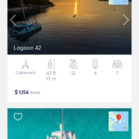
Lagoon 42
Catamarã
42 ft
12
6
7
13 m
$
1,154
/noite