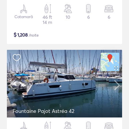
Catamarã
46 ft
10
6
6
14 m
$
1,208
/noite
Fountaine Pajot Astréa 42