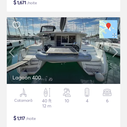
$
1,671
/noite
Lagoon 400
Catamarã
40 ft
10
4
6
12 m
$
1,117
/noite