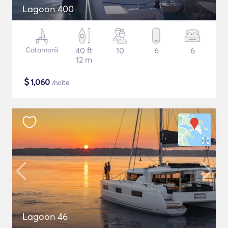
Lagoon 400
Catamarã
40 ft
10
6
6
12 m
$
1,060
/noite
Lagoon 46