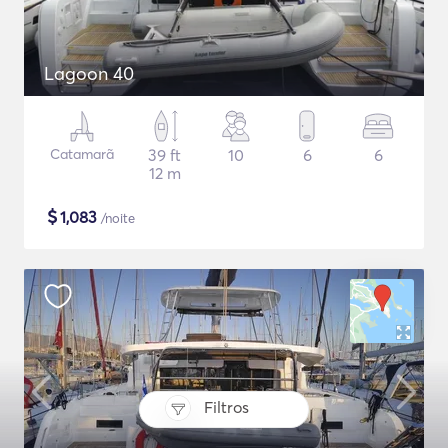
Lagoon 40
Catamarã
39 ft
10
6
6
12 m
$
1,083
/noite
Filtros