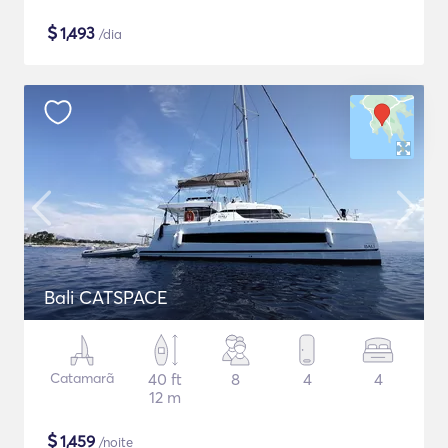
$
1,493
/dia
Bali CATSPACE
Catamarã
40 ft
8
4
4
12 m
$
1,459
/noite