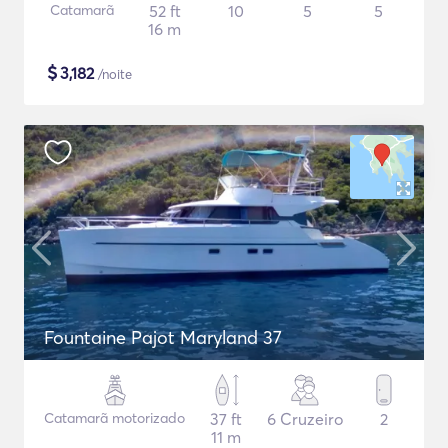
Catamarã
52 ft
10
5
5
16 m
$
3,182
/noite
Fountaine Pajot Maryland 37
Catamarã motorizado
37 ft
6 Cruzeiro
2
11 m