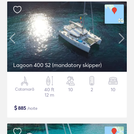
Lagoon 400 S2 (mandatory skipper)
Catamarã
40 ft
10
2
10
12 m
$
885
/noite