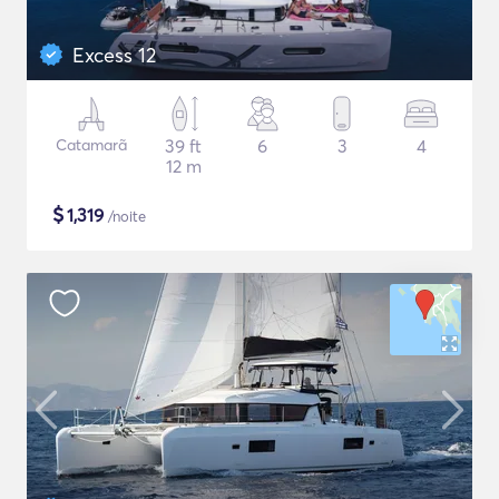
Excess 12
Catamarã
39 ft
6
3
4
12 m
$
1,319
/noite