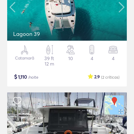
Lagoon 39
Catamarã
39 ft
10
4
4
12 m
$
1,110
2.9
/noite
(2
críticas
)