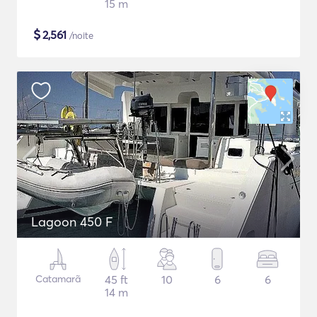
15 m
$
2,561
/noite
Lagoon 450 F
Catamarã
45 ft
10
6
6
14 m