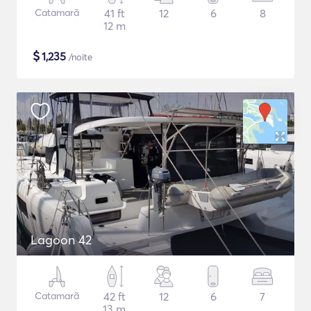
Catamarã
41 ft
12
6
8
12 m
$
1,235
/noite
Lagoon 42
Catamarã
42 ft
12
6
7
13 m