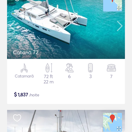
Catana 72
Catamarã
72 ft
6
3
7
22 m
$
1,837
/noite