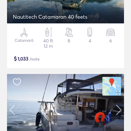
Nautitech Catamaran 40 feets
Catamarã
40 ft
8
4
6
12 m
$
1,033
/noite