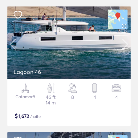
Lagoon 46
Catamarã
46 ft
8
4
4
14 m
$
1,672
/noite