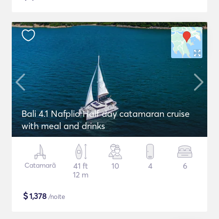
Bali 4.1 Nafplio Half day catamaran cruise
with meal and drinks
Catamarã
41 ft
10
4
6
12 m
$
1,378
/noite