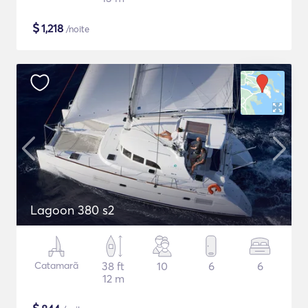
$
1,218
/noite
Lagoon 380 s2
Catamarã
38 ft
10
6
6
12 m