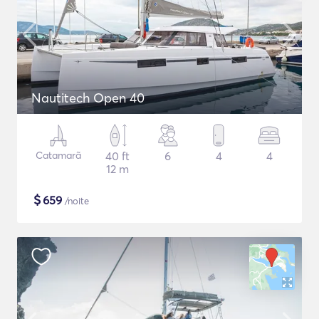
Nautitech Open 40
Catamarã
40 ft
6
4
4
12 m
$
659
/noite