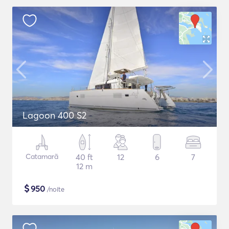
Lagoon 400 S2
Catamarã
40 ft
12
6
7
12 m
$
950
/noite