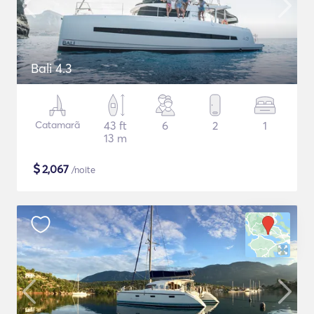
Bali 4.3
Catamarã
43 ft
6
2
1
13 m
$
2,067
/noite