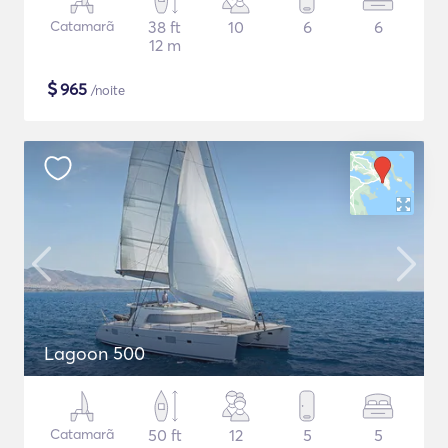
Catamarã
38 ft
10
6
6
12 m
$
965
/noite
Lagoon 500
Catamarã
50 ft
12
5
5