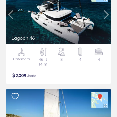
Lagoon 46
Catamarã
46 ft
8
4
4
14 m
$
2,009
/noite