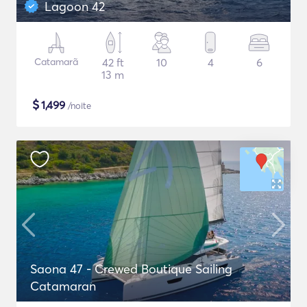
Lagoon 42
Catamarã
42 ft
10
4
6
13 m
$
1,499
/noite
Saona 47 - Crewed Boutique Sailing
Catamaran