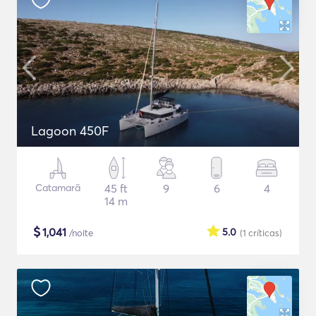
Lagoon 450F
Catamarã
45 ft
9
6
4
14 m
$
1,041
5.0
/noite
(1
críticas
)