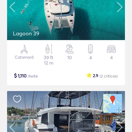
Lagoon 39
Catamarã
39 ft
10
4
4
12 m
$
1,110
2.9
/noite
(2
críticas
)