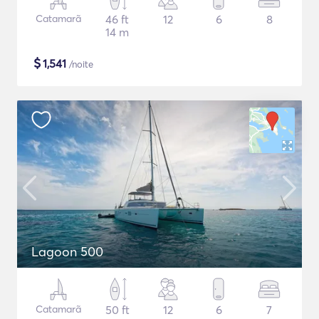
Catamarã
46 ft
12
6
8
14 m
$
1,541
/noite
Lagoon 500
Catamarã
50 ft
12
6
7