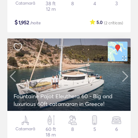
Catamarã
38 ft
8
4
3
12 m
$
1,952
5.0
/noite
(2
críticas
)
Fountaine Pajot Eleuthera 60 - Big and
luxurious 60ft catamaran in Greece!
Catamarã
60 ft
8
5
6
18 m