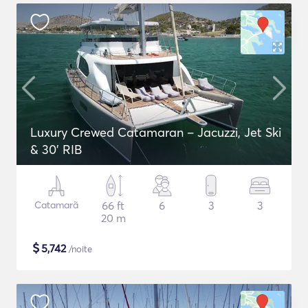
Luxury Crewed Catamaran – Jacuzzi, Jet Ski
& 30’ RIB
Catamarã
66 ft
6
3
3
20 m
$
5,742
/noite