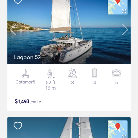
Lagoon 52
Catamarã
52 ft
8
4
5
16 m
$
1,493
/noite