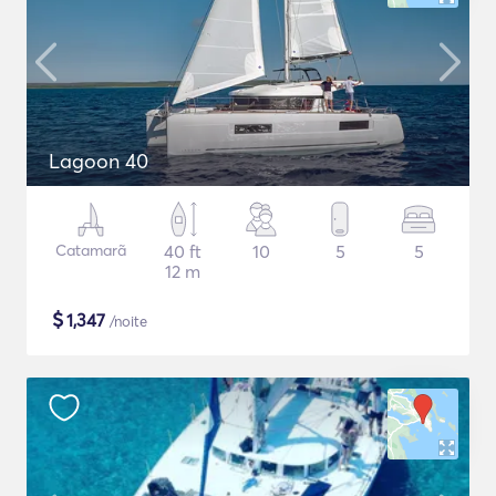
Lagoon 40
Catamarã
40 ft
10
5
5
12 m
$
1,347
/noite