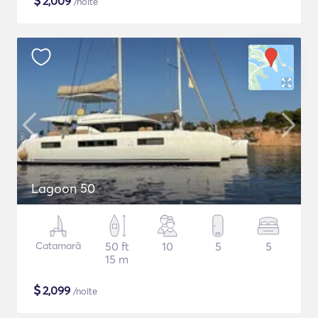
$
2,009
/noite
Lagoon 50
Catamarã
50 ft
10
5
5
15 m
$
2,099
/noite