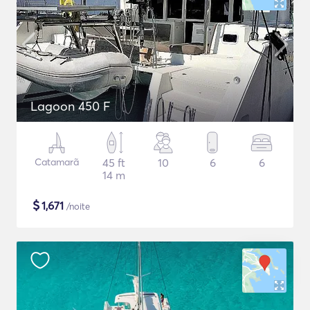
Lagoon 450 F
Catamarã
45 ft
10
6
6
14 m
$
1,671
/noite