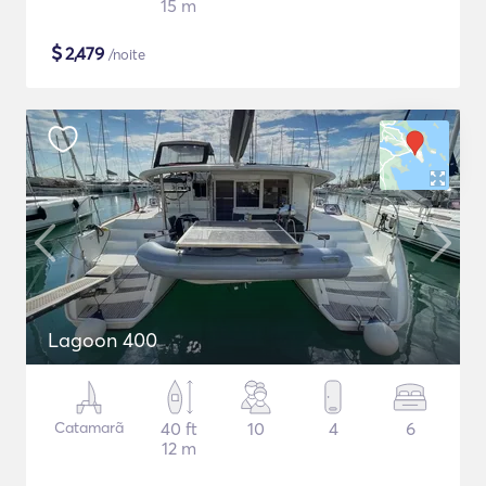
15 m
$
2,479
/noite
Lagoon 400
Catamarã
40 ft
10
4
6
12 m