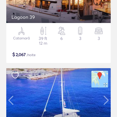
Lagoon 39
Catamarã
39 ft
6
3
3
12 m
$
2,067
/noite