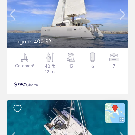
Lagoon 400 S2
Catamarã
40 ft
12
6
7
12 m
$
950
/noite