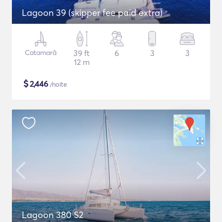
Lagoon 39 (skipper fee paid extra)
Catamarã
39 ft
6
3
3
12 m
$
2,446
/noite
Lagoon 380 S2