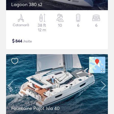
Lagoon 380 s2
Catamarã
38 ft
10
6
6
12 m
$
844
/noite
Fountaine Pajot Isla 40