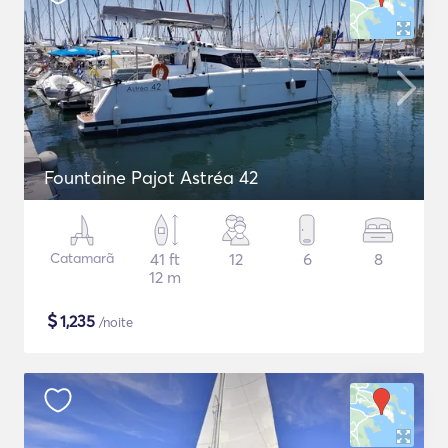
Fountaine Pajot Astréa 42
Catamarã
41 ft
12
6
8
12 m
$
1,235
/noite