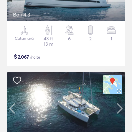
Bali 4.3
Catamarã
43 ft
6
2
1
13 m
$
2,067
/noite