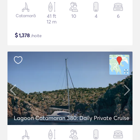
Catamarã
41 ft
10
4
6
12 m
$
1,378
/noite
Lagoon Catamaran 380: Daily Private Cruise