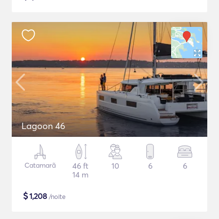
Lagoon 46
Catamarã
46 ft
10
6
6
14 m
$
1,208
/noite