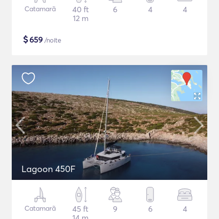
Catamarã
40 ft
6
4
4
12 m
$
659
/noite
Lagoon 450F
Catamarã
45 ft
9
6
4
14 m