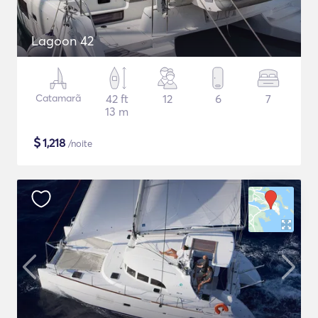
Lagoon 42
Catamarã
42 ft
12
6
7
13 m
$
1,218
/noite