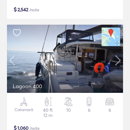
$
2,542
/noite
Lagoon 400
Catamarã
40 ft
10
6
6
12 m
$
1,060
/noite