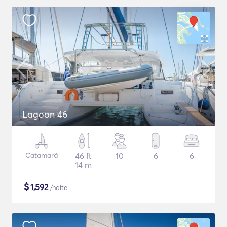
Lagoon 46
Catamarã
46 ft
10
6
6
14 m
$
1,592
/noite