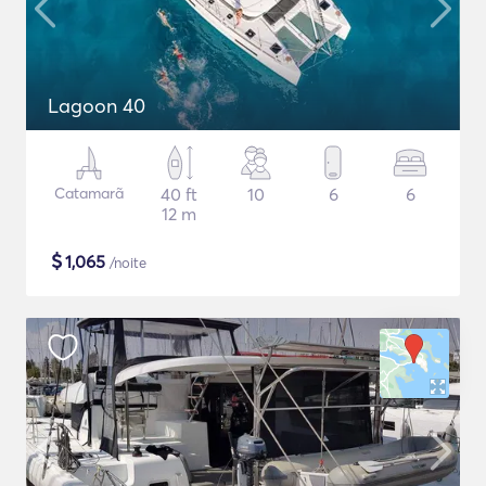
Lagoon 40
Catamarã
40 ft
10
6
6
12 m
$
1,065
/noite