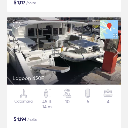
$
1,117
/noite
Lagoon 450F
Catamarã
45 ft
10
6
4
14 m
$
1,194
/noite