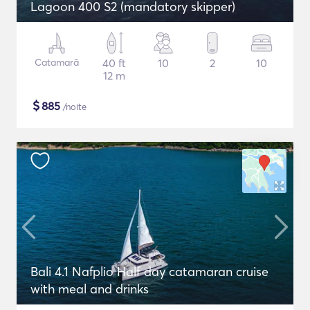
Lagoon 400 S2 (mandatory skipper)
Catamarã
40 ft
10
2
10
12 m
$
885
/noite
Bali 4.1 Nafplio Half day catamaran cruise
with meal and drinks