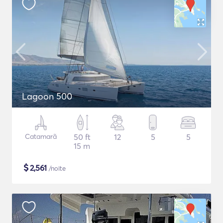
Lagoon 500
Catamarã
50 ft
12
5
5
15 m
$
2,561
/noite