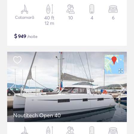
Catamarã
40 ft
10
4
6
12 m
$
949
/noite
Nautitech Open 40