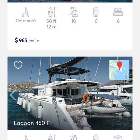
Catamarã
38 ft
10
6
6
12 m
$
965
/noite
Lagoon 450 F