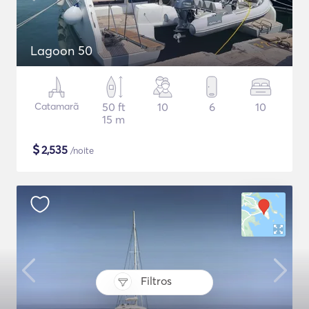
Lagoon 50
Catamarã
50 ft
10
6
10
15 m
$
2,535
/noite
Filtros