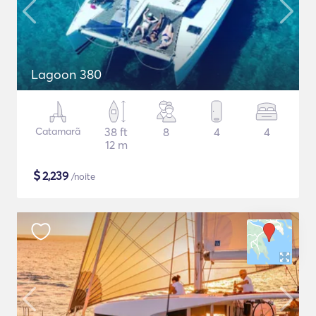
Lagoon 380
Catamarã
38 ft
8
4
4
12 m
$
2,239
/noite