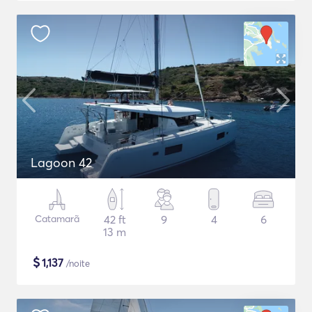
Lagoon 42
Catamarã
42 ft
9
4
6
13 m
$
1,137
/noite