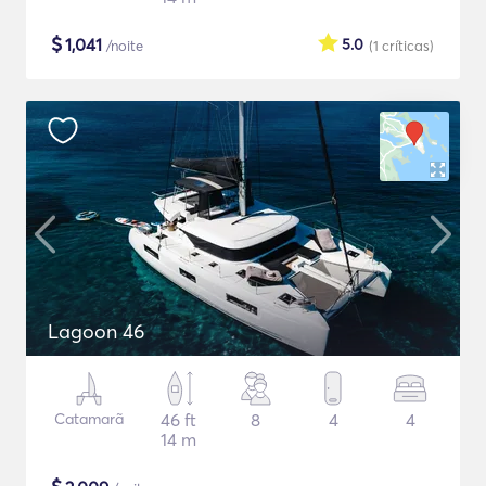
$
1,041
5.0
/noite
(1
críticas
)
Lagoon 46
Catamarã
46 ft
8
4
4
14 m