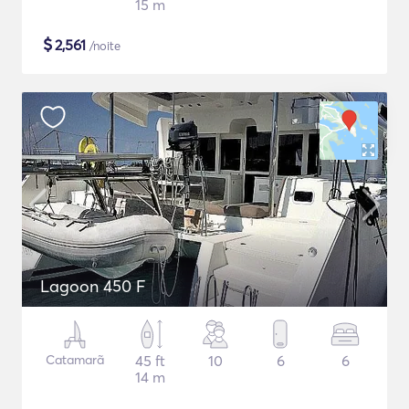
15 m
$
2,561
/noite
Lagoon 450 F
Catamarã
45 ft
10
6
6
14 m