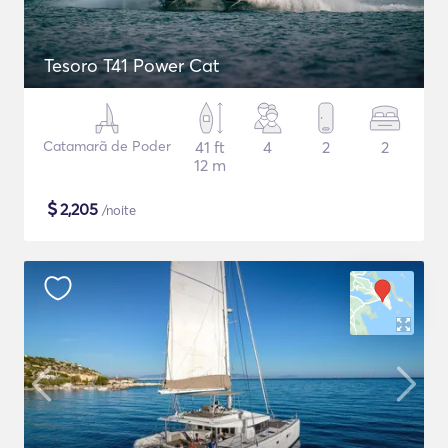
Tesoro T41 Power Cat
Catamarã de Poder
41 ft
4
2
2
12 m
$
2,205
/noite