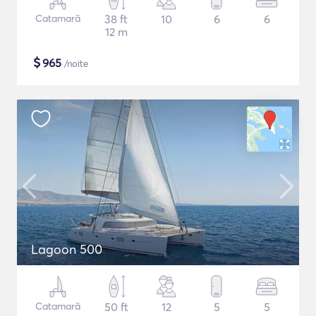
Catamarã
38 ft
10
6
6
12 m
$
965
/noite
Lagoon 500
Catamarã
50 ft
12
5
5