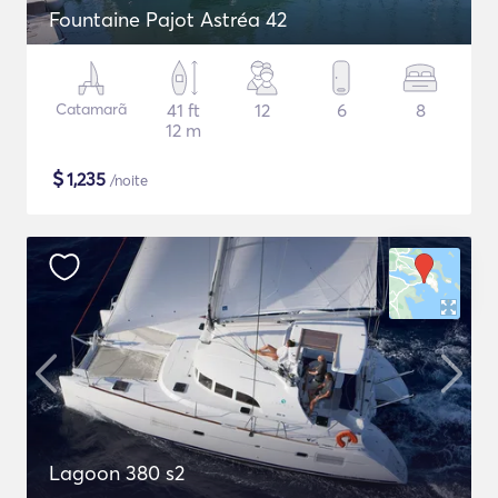
Fountaine Pajot Astréa 42
Catamarã
41 ft
12
6
8
12 m
$
1,235
/noite
Lagoon 380 s2