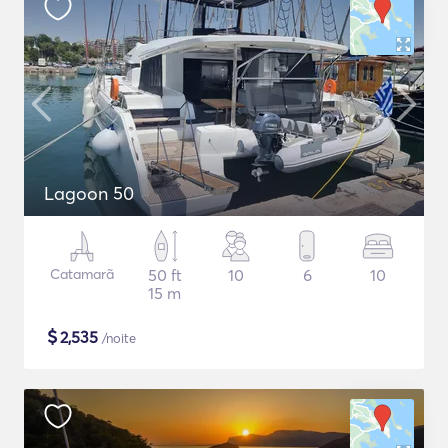
Lagoon 50
Catamarã
50 ft
10
6
10
15 m
$
2,535
/noite