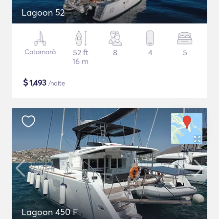
Lagoon 52
Catamarã
52 ft
8
4
5
16 m
$
1,493
/noite
Lagoon 450 F