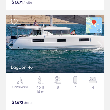
$
1,671
/noite
Lagoon 46
Catamarã
46 ft
8
4
4
14 m
$
1,672
/noite