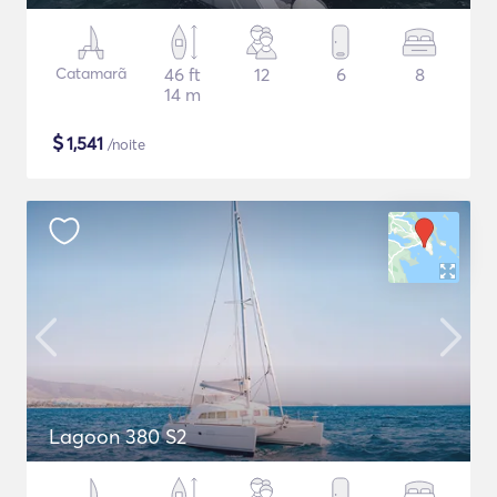
Catamarã
46 ft
12
6
8
14 m
$
1,541
/noite
Lagoon 380 S2