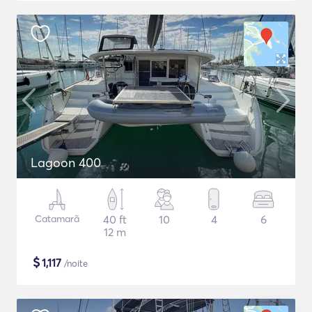
Lagoon 400
Catamarã
40 ft
10
4
6
12 m
$
1,117
/noite