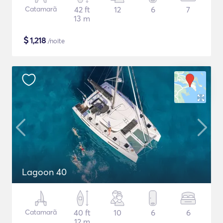
Catamarã
42 ft
12
6
7
13 m
$
1,218
/noite
Lagoon 40
Catamarã
40 ft
10
6
6
12 m