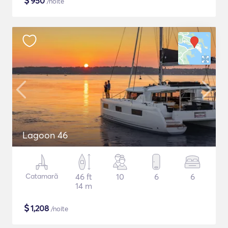
$
950
/noite
Lagoon 46
Catamarã
46 ft
10
6
6
14 m
$
1,208
/noite