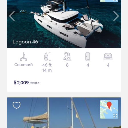
Lagoon 46
Catamarã
46 ft
8
4
4
14 m
$
2,009
/noite