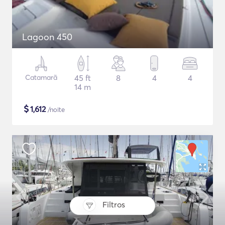
Lagoon 450
Catamarã
45 ft
8
4
4
14 m
$
1,612
/noite
Filtros