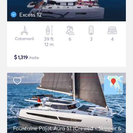
Excess 12
Catamarã
39 ft
6
3
4
12 m
$
1,319
/noite
Fountaine Pajot Aura 51 (Crewed - Skipper &