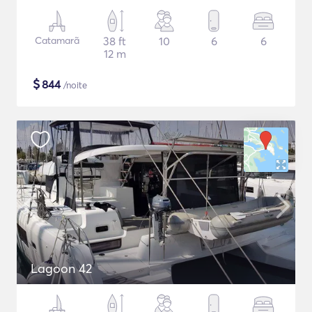
Catamarã
38 ft
10
6
6
12 m
$
844
/noite
Lagoon 42