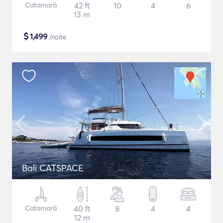
Catamarã
42 ft
10
4
6
13 m
$
1,499
/noite
Bali CATSPACE
Catamarã
40 ft
8
4
4
12 m