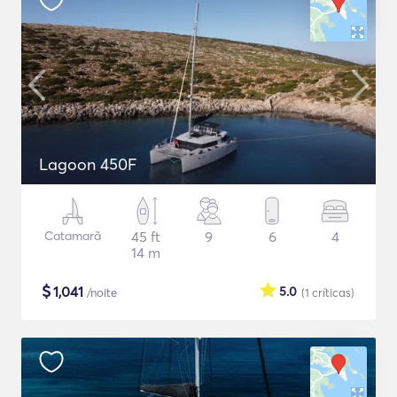
Lagoon 450F
Catamarã
45 ft
9
6
4
14 m
$
1,041
5.0
/noite
(1
críticas
)