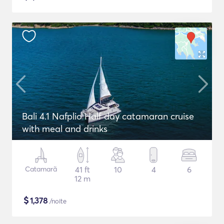
Bali 4.1 Nafplio Half day catamaran cruise
with meal and drinks
Catamarã
41 ft
10
4
6
12 m
$
1,378
/noite