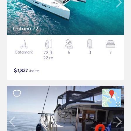
Catana 72
Catamarã
72 ft
6
3
7
22 m
$
1,837
/noite