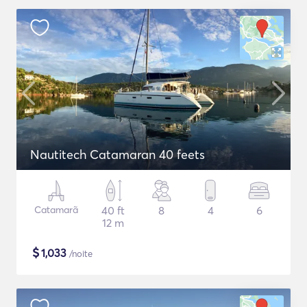
Nautitech Catamaran 40 feets
Catamarã
40 ft
8
4
6
12 m
$
1,033
/noite