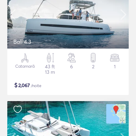
Bali 4.3
Catamarã
43 ft
6
2
1
13 m
$
2,067
/noite