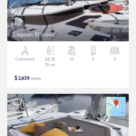
Lagoon 51 Iconic
Catamarã
50 ft
11
7
7
15 m
$
2,439
/noite