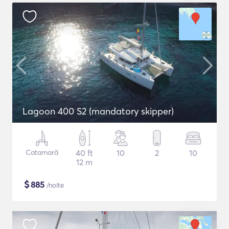
Lagoon 400 S2 (mandatory skipper)
Catamarã
40 ft
10
2
10
12 m
$
885
/noite