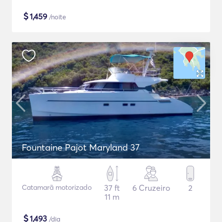
$
1,459
/noite
Fountaine Pajot Maryland 37
Catamarã motorizado
37 ft
6 Cruzeiro
2
11 m
$
1,493
/dia