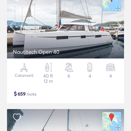
Nautitech Open 40
Catamarã
40 ft
6
4
4
12 m
$
659
/noite