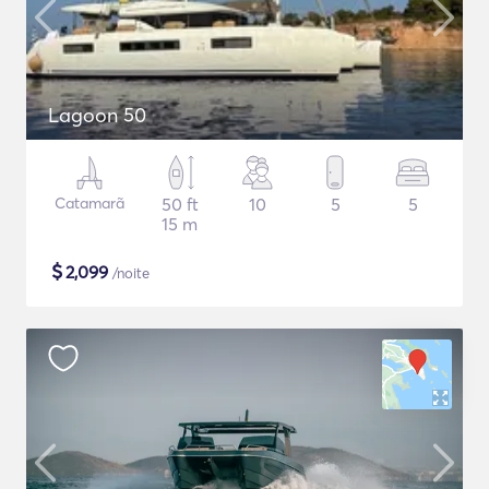
Lagoon 50
Catamarã
50 ft
10
5
5
15 m
$
2,099
/noite