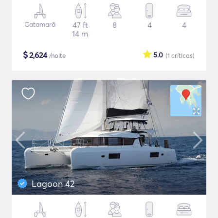
Catamarã
47 ft
8
4
4
14 m
$
2,624
5.0
/noite
(1
críticas
)
Lagoon 42