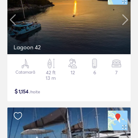
Lagoon 42
Catamarã
42 ft
12
6
7
13 m
$
1,154
/noite