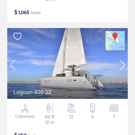
$
1,065
/noite
Lagoon 400 S2
Catamarã
40 ft
12
6
7
12 m