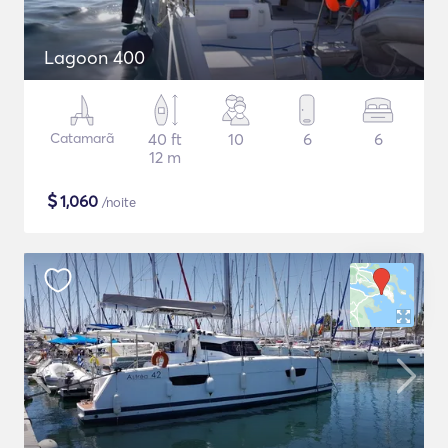
Lagoon 400
Catamarã
40 ft
10
6
6
12 m
$
1,060
/noite