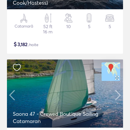
Cook/Hostess)
Catamarã
52 ft
10
5
5
16 m
$
3,182
/noite
Saona 47 - Crewed Boutique Sailing
Catamaran