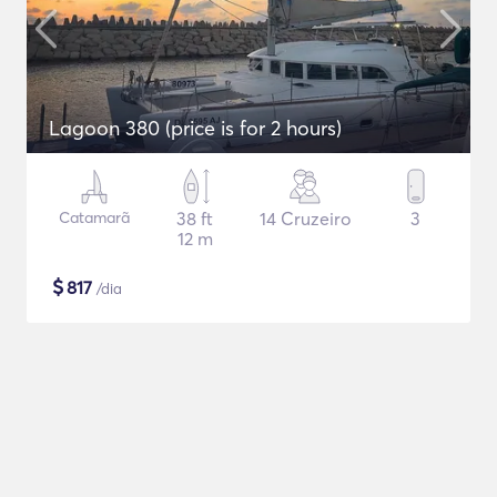
Lagoon 380 (price is for 2 hours)
Catamarã
38 ft
14 Cruzeiro
3
12 m
$
817
/dia