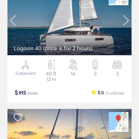
Lagoon 40 (price is for 2 hours)
Catamarã
40 ft
14
3
3
12 m
$
915
5.0
/noite
(1
críticas
)