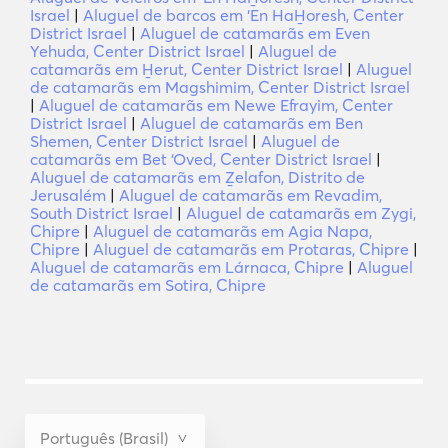
Israel
|
Aluguel de barcos em ‘En HaH̱oresh, Center
District Israel
|
Aluguel de catamarãs em Even
Yehuda, Center District Israel
|
Aluguel de
catamarãs em H̱erut, Center District Israel
|
Aluguel
de catamarãs em Magshimim, Center District Israel
|
Aluguel de catamarãs em Newe Efrayim, Center
District Israel
|
Aluguel de catamarãs em Ben
Shemen, Center District Israel
|
Aluguel de
catamarãs em Bet ‘Oved, Center District Israel
|
Aluguel de catamarãs em Ẕelafon, Distrito de
Jerusalém
|
Aluguel de catamarãs em Revadim,
South District Israel
|
Aluguel de catamarãs em Zygi,
Chipre
|
Aluguel de catamarãs em Agia Napa,
Chipre
|
Aluguel de catamarãs em Protaras, Chipre
|
Aluguel de catamarãs em Lárnaca, Chipre
|
Aluguel
de catamarãs em Sotira, Chipre