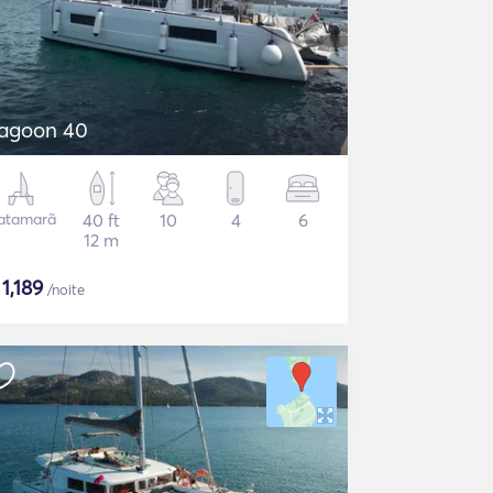
agoon 40
atamarã
40 ft
10
4
6
12 m
$
1,189
/noite