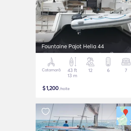
Fountaine Pajot Helia 44
Catamarã
43 ft
12
6
7
13 m
$
1,200
/noite