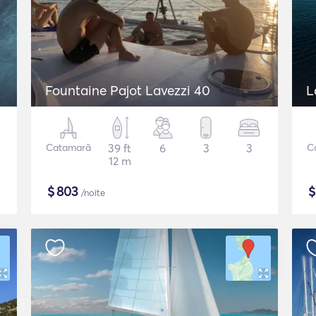
Fountaine Pajot Lavezzi 40
L
Catamarã
39 ft
6
3
3
C
12 m
$
803
/noite