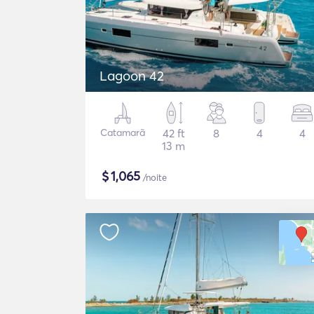
Lagoon 42
Catamarã
42 ft
8
4
4
13 m
$
1,065
/noite