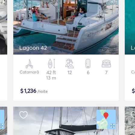
Lagoon 42
L
Catamarã
42 ft
12
6
7
C
13 m
$
1,236
/noite