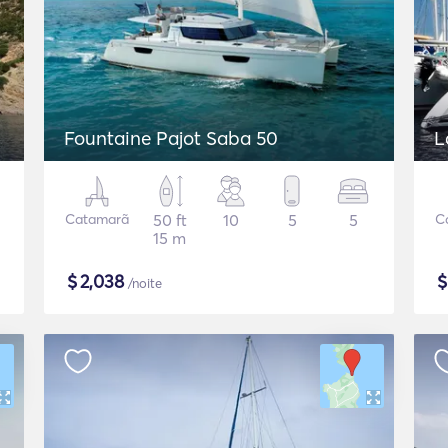
Fountaine Pajot Saba 50
L
Catamarã
50 ft
10
5
5
C
15 m
$
2,038
/noite