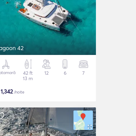
agoon 42
atamarã
42 ft
12
6
7
13 m
$
1,342
/noite