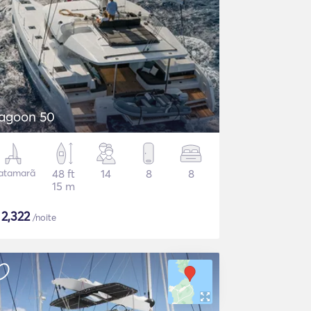
agoon 50
atamarã
48 ft
14
8
8
15 m
$
2,322
/noite