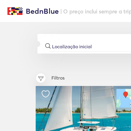
BednBlue
| O preço inclui sempre a tri
Filtros