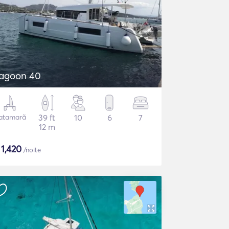
agoon 40
atamarã
39 ft
10
6
7
12 m
$
1,420
/noite