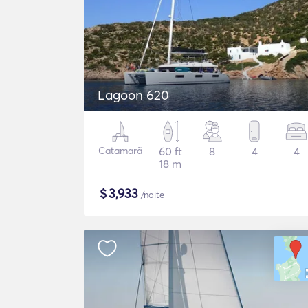
Lagoon 620
Catamarã
60 ft
8
4
4
18 m
$
3,933
/noite