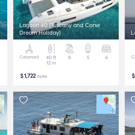
Lagoon 40 (Tuscany and Corse
Dream Holiday)
L
Catamarã
40 ft
8
5
6
C
12 m
$
1,722
/noite