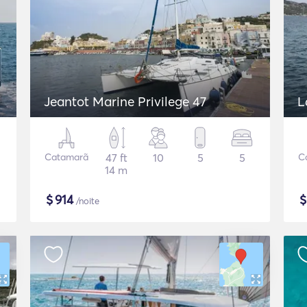
Jeantot Marine Privilege 47
L
Catamarã
47 ft
10
5
5
C
14 m
$
914
/noite