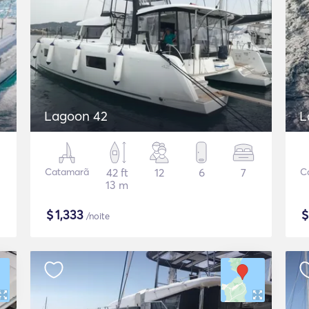
Lagoon 42
L
Catamarã
42 ft
12
6
7
C
13 m
$
1,333
/noite