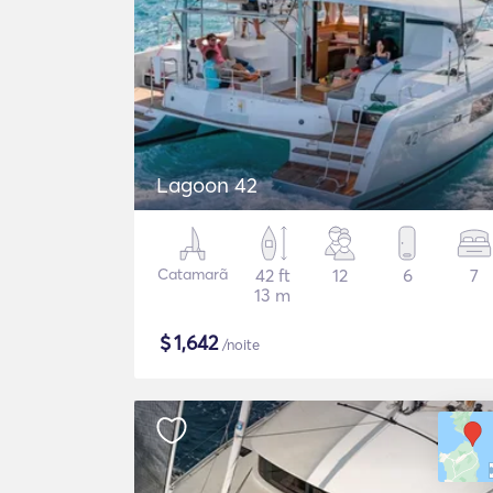
Lagoon 42
Catamarã
42 ft
12
6
7
13 m
$
1,642
/noite