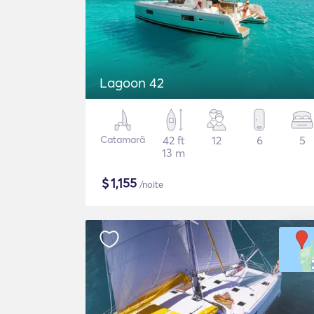
Lagoon 42
Catamarã
42 ft
12
6
5
13 m
$
1,155
/noite