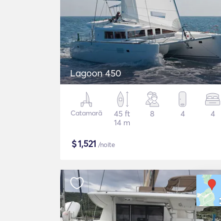
Lagoon 450
Catamarã
45 ft
8
4
4
14 m
$
1,521
/noite