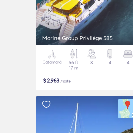
Marine Group Privilège 585
Catamarã
56 ft
8
4
4
17 m
$
2,963
/noite