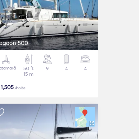
agoon 500
atamarã
50 ft
9
4
4
15 m
$
1,505
/noite