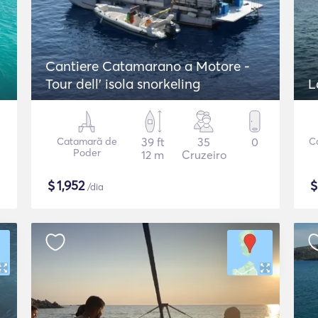
Cantiere Catamarano a Motore -
Tour dell' isola snorkeling
L
Catamarã de
39 ft
35
0
C
Poder
12 m
Cruzeiro
$
1,952
/dia