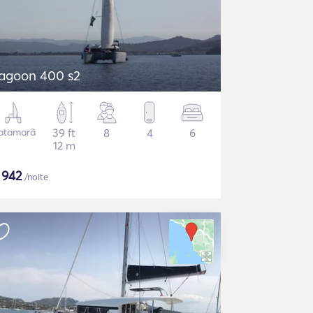
agoon 400 s2
atamarã
39 ft
8
4
6
12 m
$
942
/noite