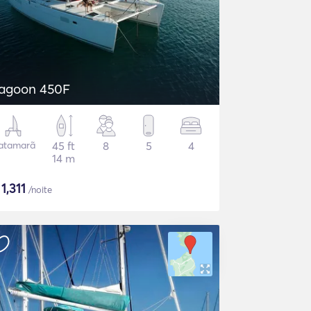
agoon 450F
atamarã
45 ft
8
5
4
14 m
$
1,311
/noite