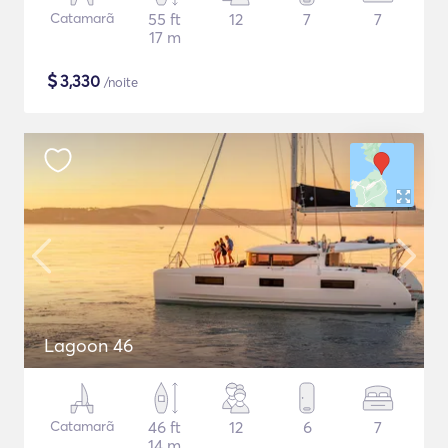
Catamarã
55 ft
12
7
7
17 m
$
3,330
/noite
Lagoon 46
Catamarã
46 ft
12
6
7
14 m