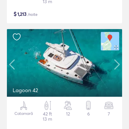
13 m
$
1,213
/noite
Lagoon 42
Catamarã
42 ft
12
6
7
13 m