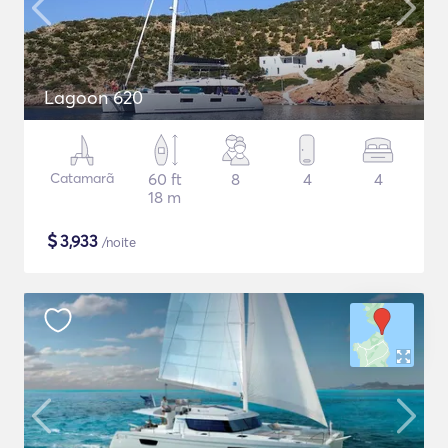
Lagoon 620
Catamarã
60 ft
8
4
4
18 m
$
3,933
/noite