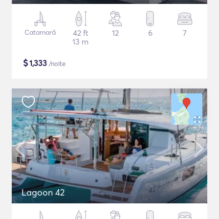
Catamarã
42 ft
12
6
7
13 m
$
1,333
/noite
Lagoon 42