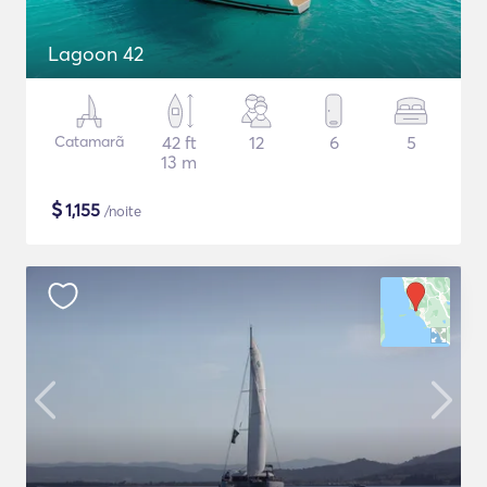
Lagoon 42
Catamarã
42 ft
12
6
5
13 m
$
1,155
/noite