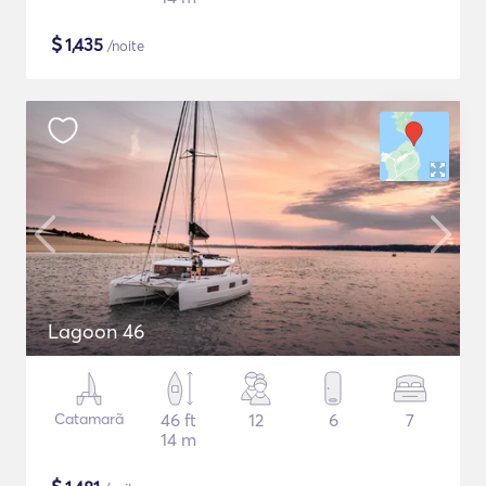
$
1,435
/noite
Lagoon 46
Catamarã
46 ft
12
6
7
14 m