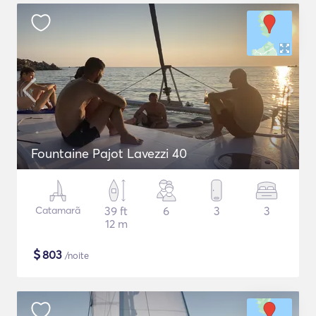
Fountaine Pajot Lavezzi 40
Catamarã
39 ft
6
3
3
12 m
$
803
/noite