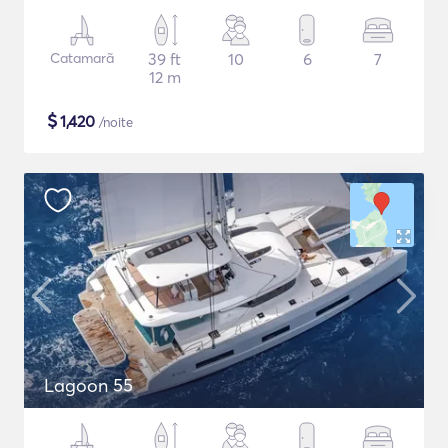
Catamarã
39 ft
10
6
7
12 m
$
1,420
/noite
Lagoon 55