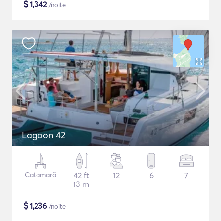
$
1,342
/noite
Lagoon 42
Catamarã
42 ft
12
6
7
13 m
$
1,236
/noite