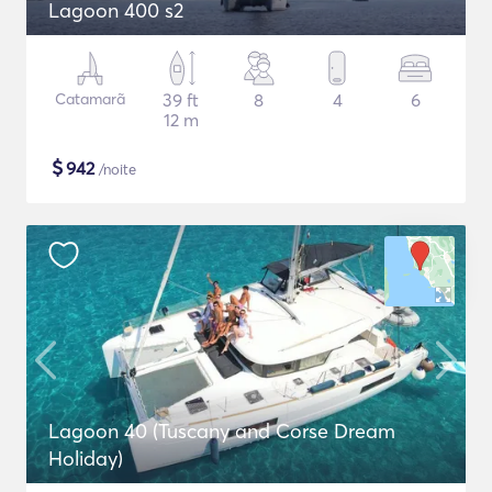
Lagoon 400 s2
Catamarã
39 ft
8
4
6
12 m
$
942
/noite
Lagoon 40 (Tuscany and Corse Dream
Holiday)