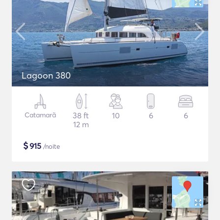
Lagoon 380
Catamarã
38 ft
10
6
6
12 m
$
915
/noite