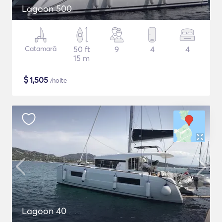
Lagoon 500
Catamarã
50 ft
9
4
4
15 m
$
1,505
/noite
Lagoon 40