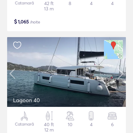
Catamarã
42 ft
8
4
4
13 m
$
1,065
/noite
Lagoon 40
Catamarã
40 ft
10
4
6
12 m