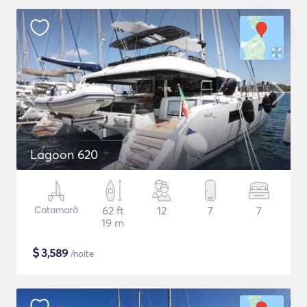
Lagoon 620
Catamarã
62 ft
12
7
7
19 m
$
3,589
/noite