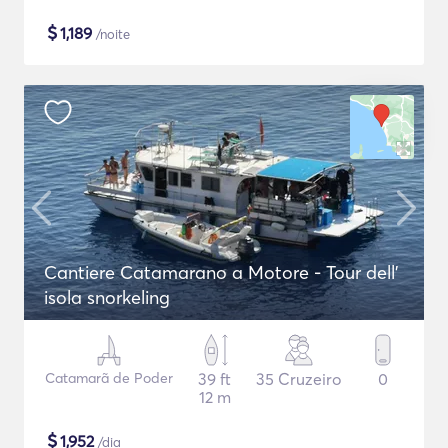
$
1,189
/noite
Cantiere Catamarano a Motore - Tour dell'
isola snorkeling
Catamarã de Poder
39 ft
35 Cruzeiro
0
12 m
$
1,952
/dia