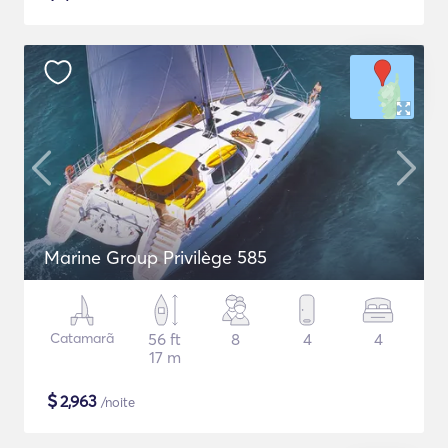
Marine Group Privilège 585
Catamarã
56 ft
8
4
4
17 m
$
2,963
/noite