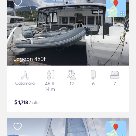
Lagoon 450F
Catamarã
46 ft
12
6
7
14 m
$
1,718
/noite