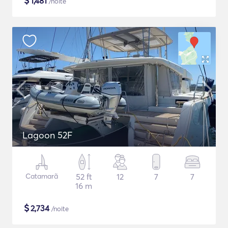
$
1,481
/noite
Lagoon 52F
Catamarã
52 ft
12
7
7
16 m
$
2,734
/noite