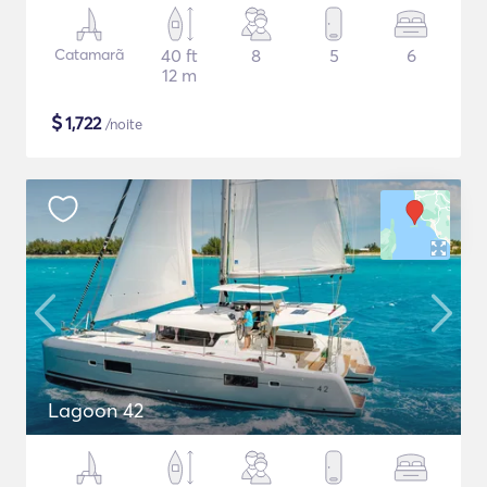
Catamarã
40 ft
8
5
6
12 m
$
1,722
/noite
Lagoon 42