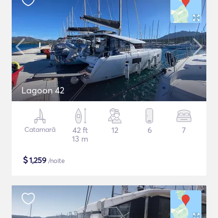
Lagoon 42
Catamarã
42 ft
12
6
7
13 m
$
1,259
/noite