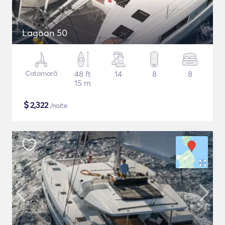
Lagoon 50
Catamarã
48 ft
14
8
8
15 m
$
2,322
/noite