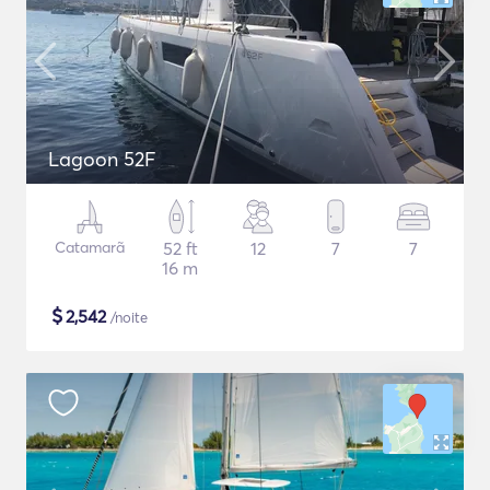
Lagoon 52F
Catamarã
52 ft
12
7
7
16 m
$
2,542
/noite