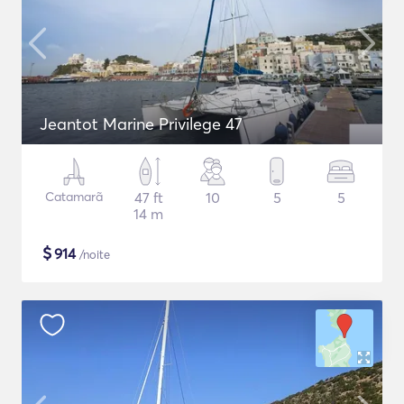
Jeantot Marine Privilege 47
Catamarã
47 ft
10
5
5
14 m
$
914
/noite