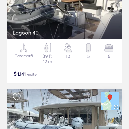
Lagoon 40
Catamarã
39 ft
10
5
6
12 m
$
1,141
/noite