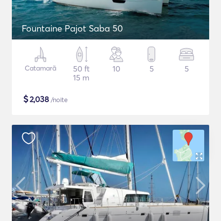
Fountaine Pajot Saba 50
Catamarã
50 ft
10
5
5
15 m
$
2,038
/noite