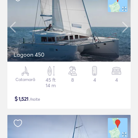
Lagoon 450
Catamarã
45 ft
8
4
4
14 m
$
1,521
/noite