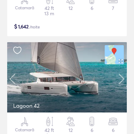
Catamarã
42 ft
12
6
7
13 m
$
1,642
/noite
Lagoon 42
Catamarã
42 ft
12
6
6