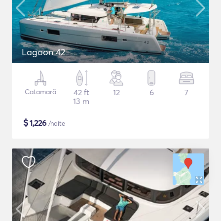
Lagoon 42
Catamarã
42 ft
12
6
7
13 m
$
1,226
/noite