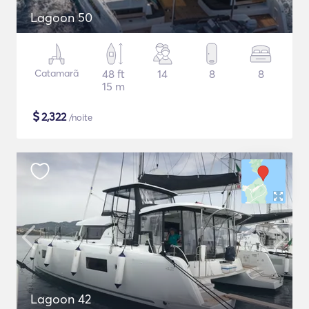
Lagoon 50
Catamarã
48 ft
14
8
8
15 m
$
2,322
/noite
Lagoon 42