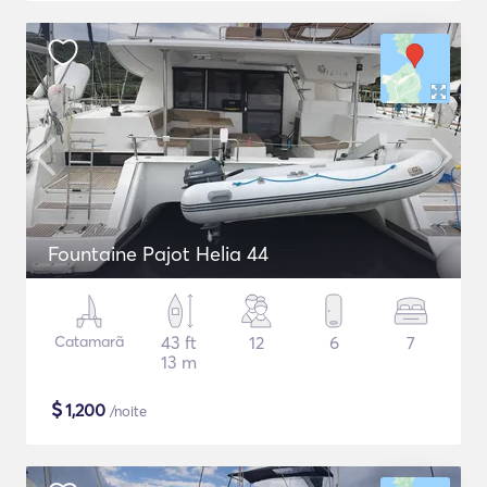
Fountaine Pajot Helia 44
Catamarã
43 ft
12
6
7
13 m
$
1,200
/noite