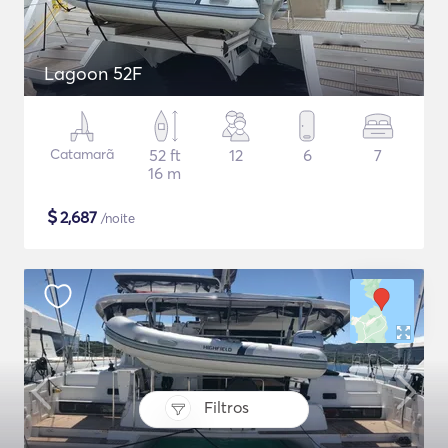
Lagoon 52F
Catamarã
52 ft
12
6
7
16 m
$
2,687
/noite
Filtros