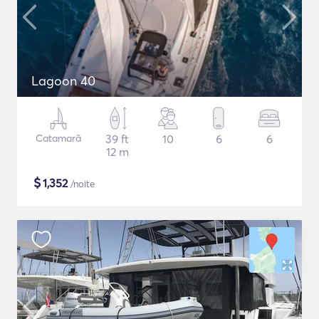
Lagoon 40
Catamarã
39 ft
10
6
6
12 m
$
1,352
/noite