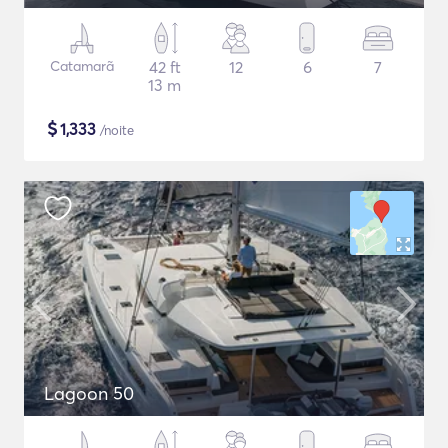
Catamarã
42 ft
12
6
7
13 m
$
1,333
/noite
Lagoon 50