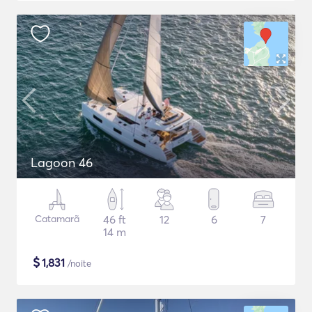
Lagoon 46
Catamarã
46 ft
12
6
7
14 m
$
1,831
/noite