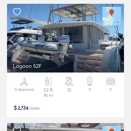
Lagoon 52F
Catamarã
52 ft
12
7
7
16 m
$
2,734
/noite