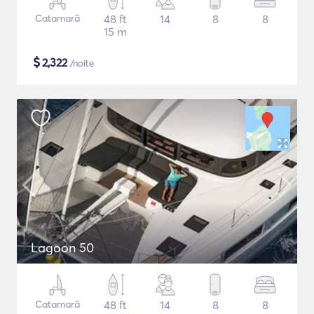
Catamarã
48 ft
14
8
8
15 m
$
2,322
/noite
Lagoon 50
Catamarã
48 ft
14
8
8