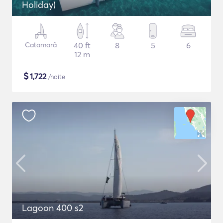
Holiday)
Catamarã
40 ft
8
5
6
12 m
$
1,722
/noite
Lagoon 400 s2