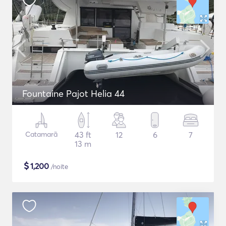
Fountaine Pajot Helia 44
Catamarã
43 ft
12
6
7
13 m
$
1,200
/noite