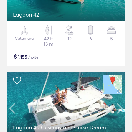
Lagoon 42
Catamarã
42 ft
12
6
5
13 m
$
1,155
/noite
Lagoon 40 (Tuscany and Corse Dream