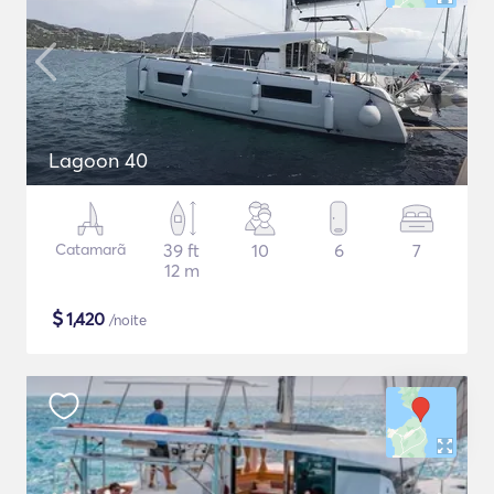
Lagoon 40
Catamarã
39 ft
10
6
7
12 m
$
1,420
/noite