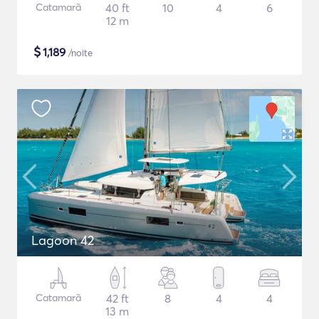
Catamarã
40 ft
10
4
6
12 m
$
1,189
/noite
Lagoon 42
Catamarã
42 ft
8
4
4
13 m