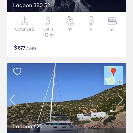
Lagoon 380 S2
Catamarã
38 ft
11
5
6
12 m
$
877
/noite
Lagoon 620