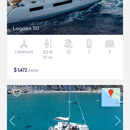
Lagoon 50
Catamarã
50 ft
13
7
7
15 m
$
1,472
/noite