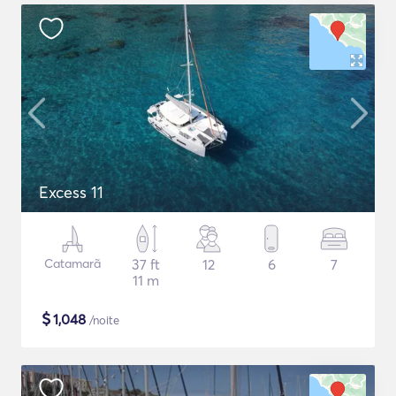
Excess 11
Catamarã
37 ft
12
6
7
11 m
$
1,048
/noite