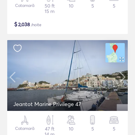
Catamarã
50 ft
10
5
5
15 m
$
2,038
/noite
Jeantot Marine Privilege 47
Catamarã
47 ft
10
5
5
14 m