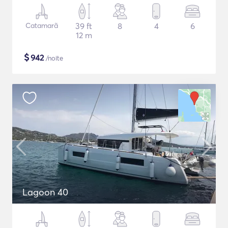
Catamarã
39 ft
8
4
6
12 m
$
942
/noite
Lagoon 40