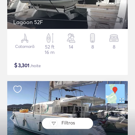
Lagoon 52F
Catamarã
52 ft
14
8
8
16 m
$
3,301
/noite
Filtros