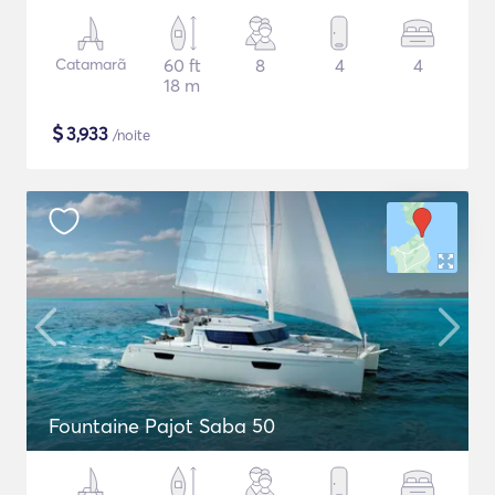
Catamarã
60 ft
8
4
4
18 m
$
3,933
/noite
Fountaine Pajot Saba 50