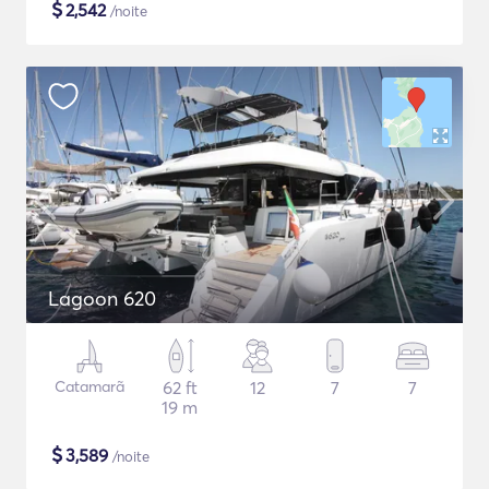
$
2,542
/noite
Lagoon 620
Catamarã
62 ft
12
7
7
19 m
$
3,589
/noite