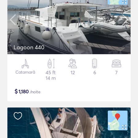
Lagoon 440
Catamarã
45 ft
12
6
7
14 m
$
1,180
/noite