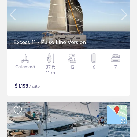
Excess 11 - Pulse Line Version
Catamarã
37 ft
12
6
7
11 m
$
1,153
/noite