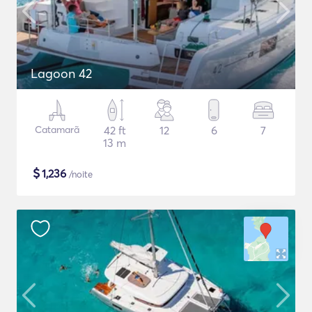
Lagoon 42
Catamarã
42 ft
12
6
7
13 m
$
1,236
/noite