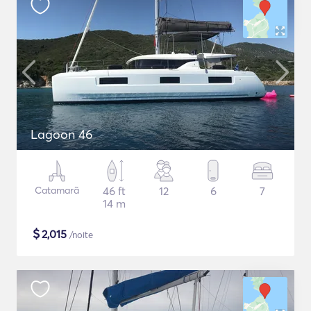
Lagoon 46
Catamarã
46 ft
12
6
7
14 m
$
2,015
/noite