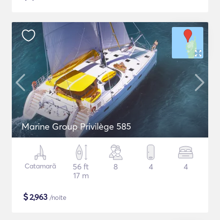
Marine Group Privilège 585
Catamarã
56 ft
8
4
4
17 m
$
2,963
/noite