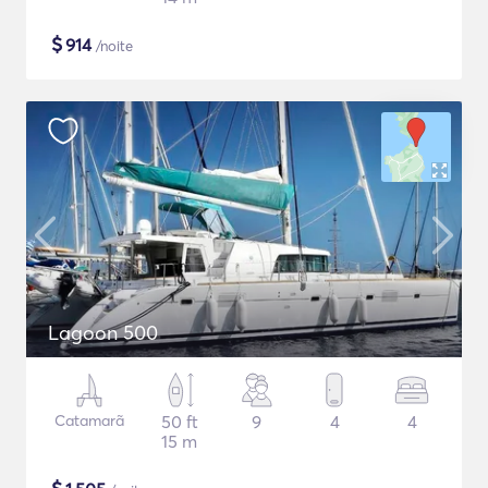
$
914
/noite
Lagoon 500
Catamarã
50 ft
9
4
4
15 m