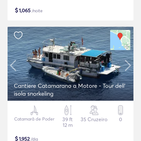
$
1,065
/noite
Cantiere Catamarano a Motore - Tour dell'
isola snorkeling
Catamarã de Poder
39 ft
35 Cruzeiro
0
12 m
$
1,952
/dia