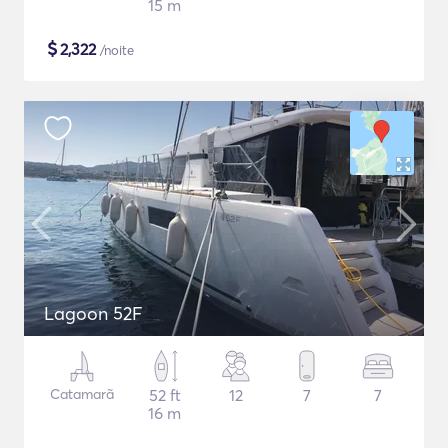
15 m
$
2,322
/noite
Lagoon 52F
Catamarã
52 ft
12
7
7
16 m