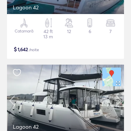
Lagoon 42
Catamarã
42 ft
12
6
7
13 m
$
1,642
/noite
Lagoon 42