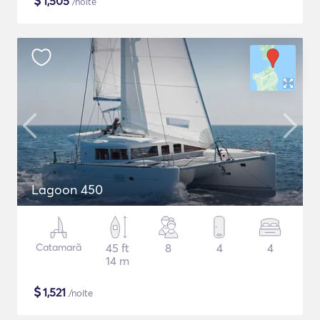
$
1,505
/noite
Lagoon 450
Catamarã
45 ft
8
4
4
14 m
$
1,521
/noite