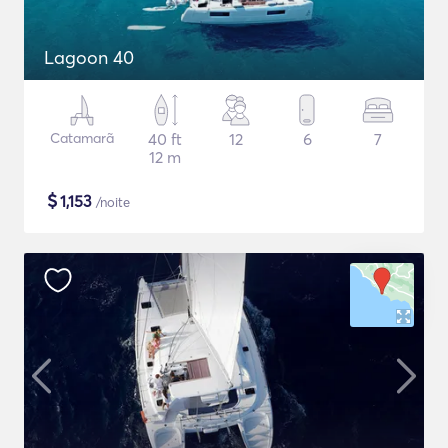
Lagoon 40
Catamarã
40 ft
12
6
7
12 m
$
1,153
/noite