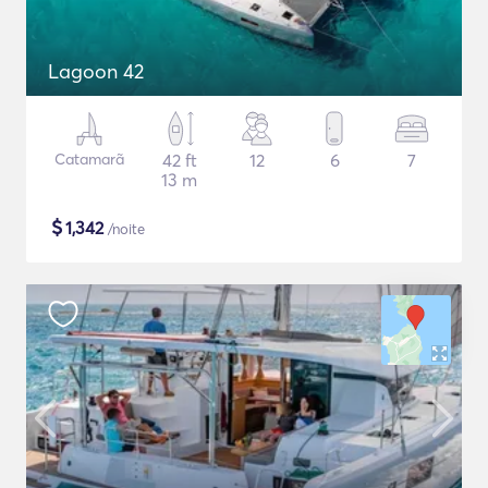
Lagoon 42
Catamarã
42 ft
12
6
7
13 m
$
1,342
/noite