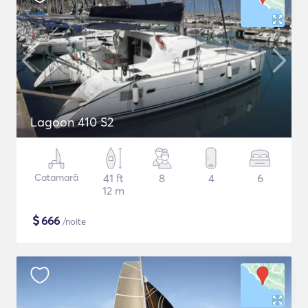
Lagoon 410 S2
Catamarã
41 ft
8
4
6
12 m
$
666
/noite