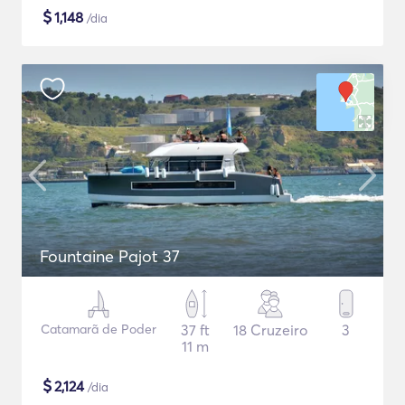
$
1,148
/dia
Fountaine Pajot 37
Catamarã de Poder
37 ft
18 Cruzeiro
3
11 m
$
2,124
/dia