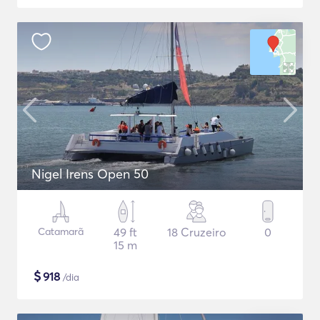
Nigel Irens Open 50
Catamarã
49 ft
18 Cruzeiro
0
15 m
$
918
/dia