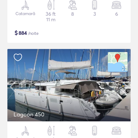
Catamarã
36 ft
8
3
6
11 m
$
884
/noite
Lagoon 450