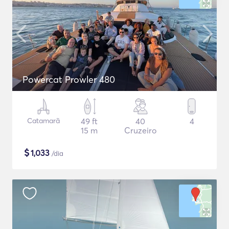
Powercat Prowler 480
Catamarã
49 ft
40
4
15 m
Cruzeiro
$
1,033
/dia