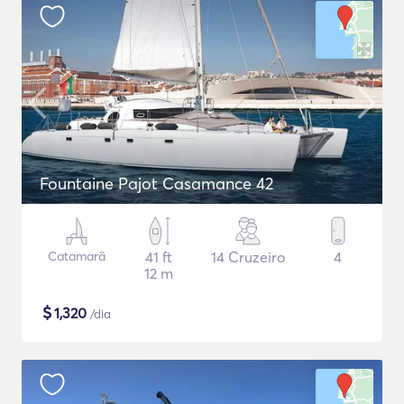
Fountaine Pajot Casamance 42
Catamarã
41 ft
14 Cruzeiro
4
12 m
$
1,320
/dia