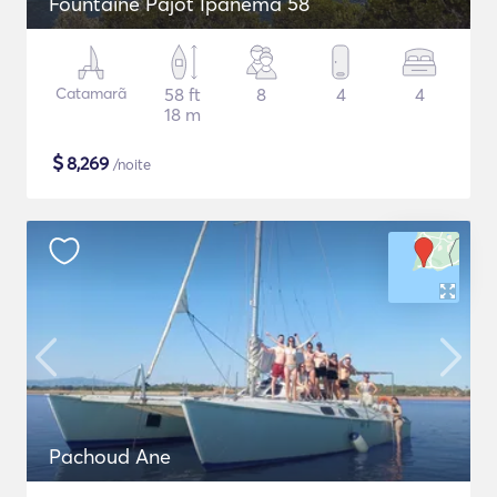
Fountaine Pajot Ipanema 58
Catamarã
58 ft
8
4
4
18 m
$
8,269
/noite
Pachoud Ane