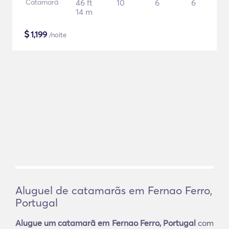
Catamarã
46 ft
10
6
6
14 m
$
1,199
/noite
Aluguel de catamarãs em Fernao Ferro,
Portugal
Alugue um catamarã em Fernao Ferro, Portugal
com