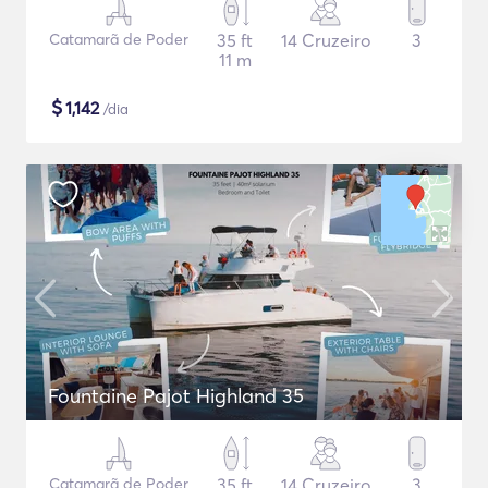
Catamarã de Poder
35 ft
14 Cruzeiro
3
11 m
$
1,142
/dia
Fountaine Pajot Highland 35
Catamarã de Poder
35 ft
14 Cruzeiro
3