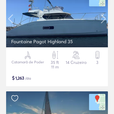
Fountaine Pagot Highland 35
Catamarã de Poder
35 ft
14 Cruzeiro
3
11 m
$
1,263
/dia