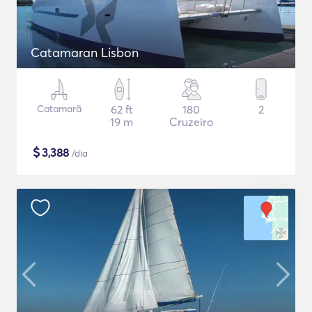
Catamaran Lisbon
Catamarã
62 ft
180
2
19 m
Cruzeiro
$
3,388
/dia