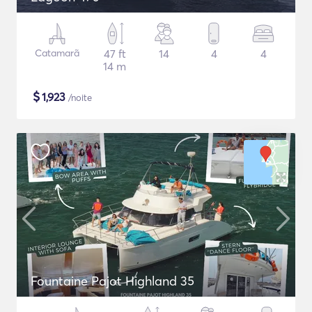
Catamarã
47 ft
14
4
4
14 m
$
1,923
/noite
Fountaine Pajot Highland 35