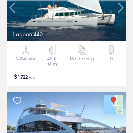
Lagoon 440
Catamarã
45 ft
18 Cruzeiro
0
14 m
$
1,722
/dia