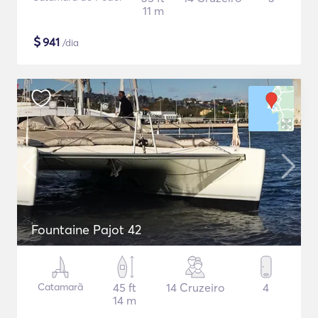
11 m
$
941
/dia
Fountaine Pajot 42
Catamarã
45 ft
14 Cruzeiro
4
14 m