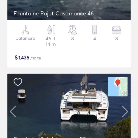
Fountaine Pajot Casamance 46
Catamarã
46 ft
8
4
8
14 m
$
1,435
/noite