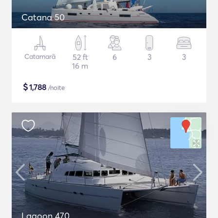
Catana 50
Catamarã
52 ft
6
3
3
16 m
$
1,788
/noite
Lagoon 470