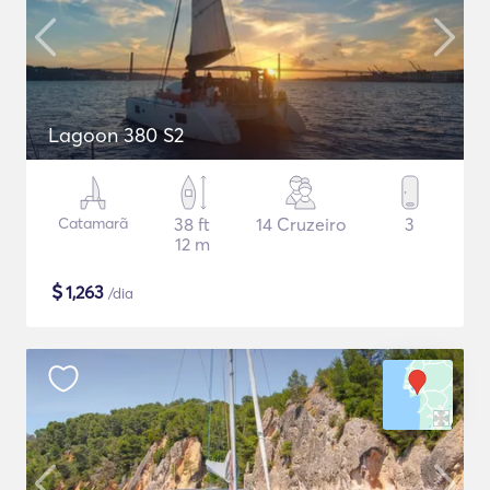
Lagoon 380 S2
Catamarã
38 ft
14 Cruzeiro
3
12 m
$
1,263
/dia