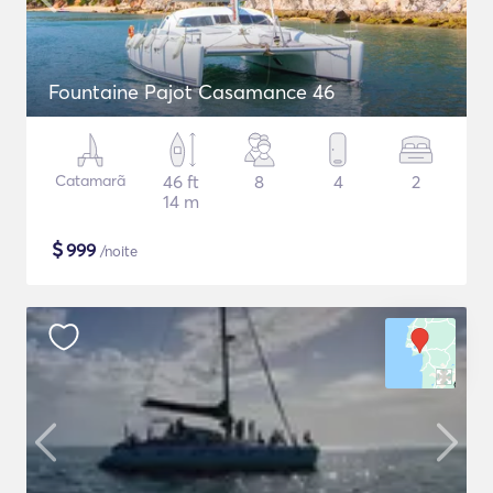
Fountaine Pajot Casamance 46
Catamarã
46 ft
8
4
2
14 m
$
999
/noite