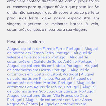
entrar em contato diretamente com o proprietário
ou conosco para qualquer dúvida que possa ter. Se
ainda não conseguir decidir sobre o barco perfeito
para suas férias, deixe nossos especialistas em
viagens sugerirem os melhores barcos à vela,
catamarãs ou iates a motor para sua viagem.
Pesquisas similares
Aluguel de iates em Fernao Ferro, Portugal
|
Aluguel
de barcos em Fernao Ferro, Portugal
|
Aluguel de
veleiros em Fernao Ferro, Portugal
|
Aluguel de
catamarãs em Quinta de Santo António, Portugal
|
Aluguel de catamarãs em Lisboa, Portugal
|
Aluguel
de catamarãs em Oeiras, Portugal
|
Aluguel de
catamarãs em Costa do Estoril, Portugal
|
Aluguel
de catamarãs em Rinchoa, Portugal
|
Aluguel de
catamarãs em Mem Martins, Portugal
|
Aluguel de
catamarãs em Águas de Moura, Portugal
|
Aluguel
de catamarãs em São João das Lampas, Portugal
|
Aluguel de catamarãs em Vila Franca de Xira,
Portugal
|
Aluguel de catamarãs em A dos Arcos,
Região do Centro
|
Aluguel de catamarãs em