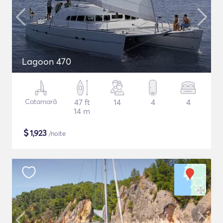
Lagoon 470
Catamarã
47 ft
14
4
4
14 m
$
1,923
/noite