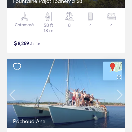
Fountaine Pajot Ipanema 58
Catamarã
58 ft
8
4
4
18 m
$
8,269
/noite
Pachoud Ane