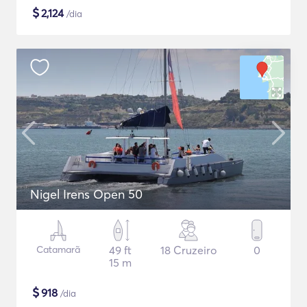
$
2,124
/dia
Nigel Irens Open 50
Catamarã
49 ft
18 Cruzeiro
0
15 m
$
918
/dia