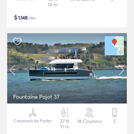
14 m
$
1,148
/dia
Fountaine Pajot 37
Catamarã de Poder
37 ft
18 Cruzeiro
3
11 m