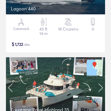
Lagoon 440
Catamarã
45 ft
18 Cruzeiro
0
14 m
$
1,722
/dia
Fountaine Pajot Highland 35