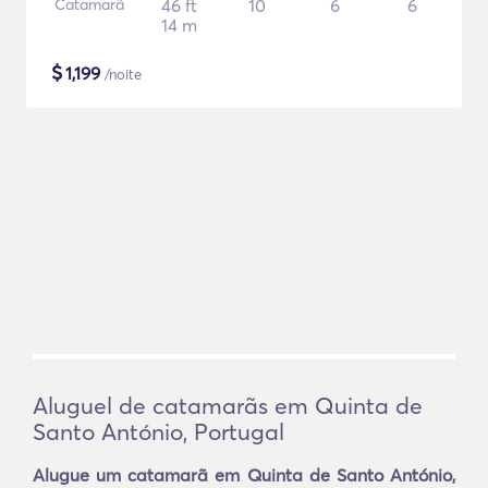
Catamarã
46 ft
10
6
6
14 m
$
1,199
/noite
Aluguel de catamarãs em Quinta de
Santo António, Portugal
Alugue um catamarã em Quinta de Santo António,