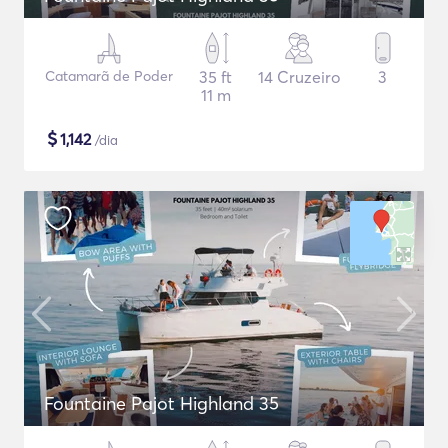
Catamarã de Poder
35 ft
14 Cruzeiro
3
11 m
$
1,142
/dia
Fountaine Pajot Highland 35