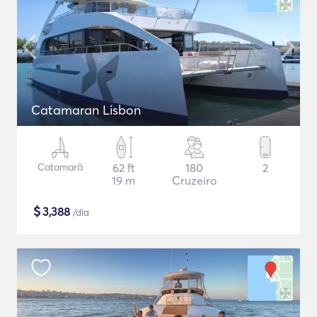
Catamaran Lisbon
Catamarã
62 ft
180
2
19 m
Cruzeiro
$
3,388
/dia