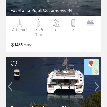
Fountaine Pajot Casamance 46
Catamarã
46 ft
8
4
8
14 m
$
1,435
/noite