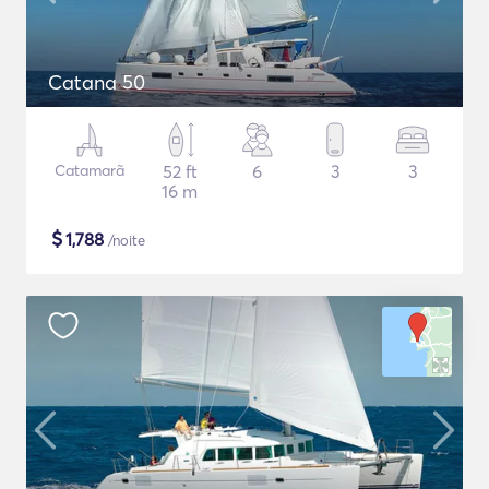
Catana 50
Catamarã
52 ft
6
3
3
16 m
$
1,788
/noite