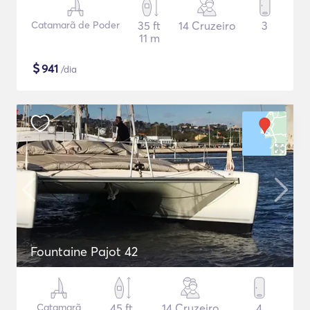
Catamarã de Poder
35 ft
14 Cruzeiro
3
11 m
$
941
/dia
Fountaine Pajot 42
Catamarã
45 ft
14 Cruzeiro
4