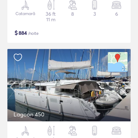
Catamarã
36 ft
8
3
6
11 m
$
884
/noite
Lagoon 450