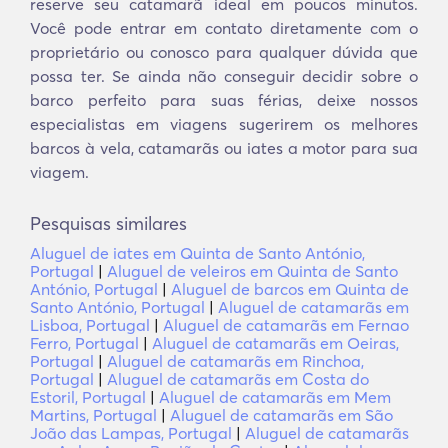
reserve seu catamarã ideal em poucos minutos.
Você pode entrar em contato diretamente com o
proprietário ou conosco para qualquer dúvida que
possa ter. Se ainda não conseguir decidir sobre o
barco perfeito para suas férias, deixe nossos
especialistas em viagens sugerirem os melhores
barcos à vela, catamarãs ou iates a motor para sua
viagem.
Pesquisas similares
Aluguel de iates em Quinta de Santo António,
Portugal
|
Aluguel de veleiros em Quinta de Santo
António, Portugal
|
Aluguel de barcos em Quinta de
Santo António, Portugal
|
Aluguel de catamarãs em
Lisboa, Portugal
|
Aluguel de catamarãs em Fernao
Ferro, Portugal
|
Aluguel de catamarãs em Oeiras,
Portugal
|
Aluguel de catamarãs em Rinchoa,
Portugal
|
Aluguel de catamarãs em Costa do
Estoril, Portugal
|
Aluguel de catamarãs em Mem
Martins, Portugal
|
Aluguel de catamarãs em São
João das Lampas, Portugal
|
Aluguel de catamarãs