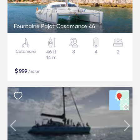
Fountaine Pajot Casamance 46
Catamarã
46 ft
8
4
2
14 m
$
999
/noite