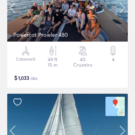
Powercat Prowler 480
Catamarã
49 ft
40
4
15 m
Cruzeiro
$
1,033
/dia