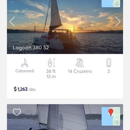
Lagoon 380 S2
Catamarã
38 ft
14 Cruzeiro
3
12 m
$
1,263
/dia