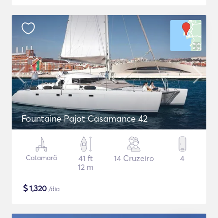
Fountaine Pajot Casamance 42
Catamarã
41 ft
14 Cruzeiro
4
12 m
$
1,320
/dia