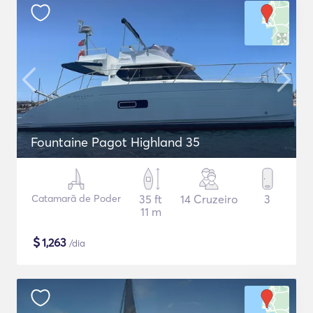
Fountaine Pagot Highland 35
Catamarã de Poder
35 ft
14 Cruzeiro
3
11 m
$
1,263
/dia