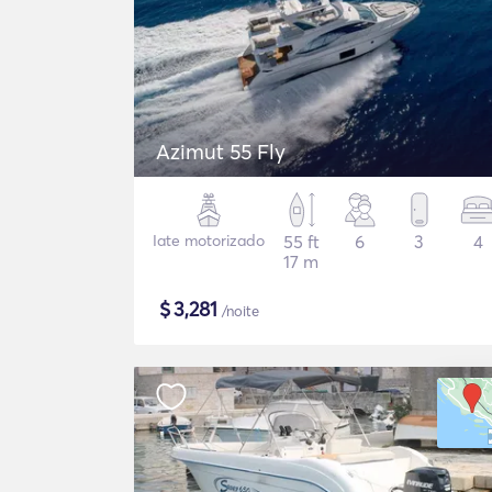
Azimut 55 Fly
Iate motorizado
55 ft
6
3
4
17 m
$
3,281
/noite