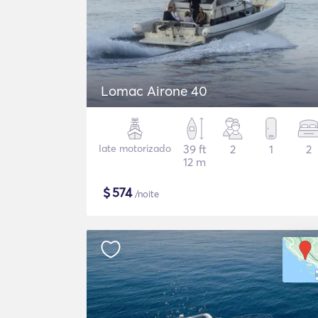
Lomac Airone 40
Iate motorizado
39 ft
2
1
2
12 m
$
574
/noite