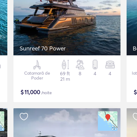
Sunreef 70 Power
B
Catamarã de
69 ft
8
4
4
Ia
Poder
21 m
$
11,000
/noite