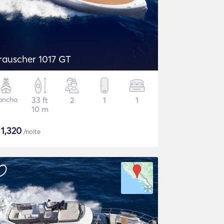
rauscher 1017 GT
ancha
33 ft
2
1
1
10 m
$
1,320
/noite