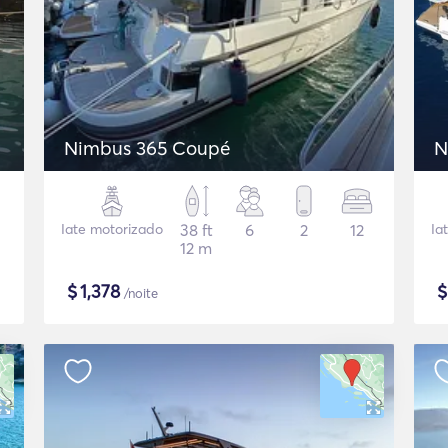
Nimbus 365 Coupé
N
Iate motorizado
38 ft
6
2
12
Ia
12 m
$
1,378
/noite