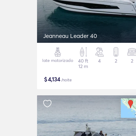
Jeanneau Leader 40
Iate motorizado
40 ft
4
2
2
12 m
$
4,134
/noite