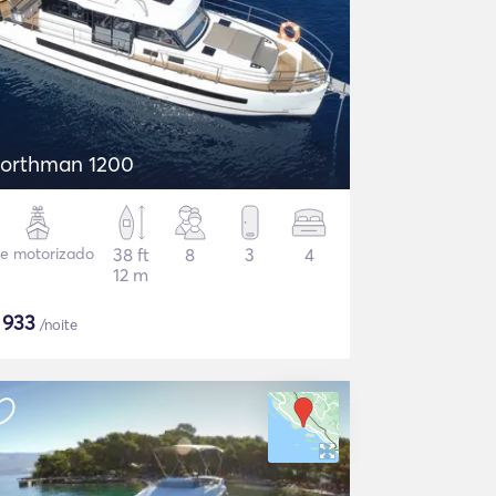
orthman 1200
te motorizado
38 ft
8
3
4
12 m
$
933
/noite