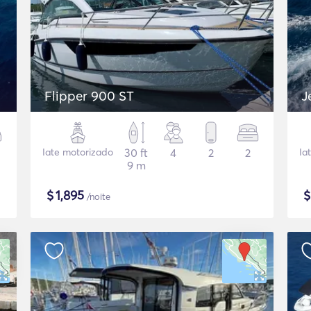
Flipper 900 ST
J
Iate motorizado
30 ft
4
2
2
Ia
9 m
$
1,895
/noite