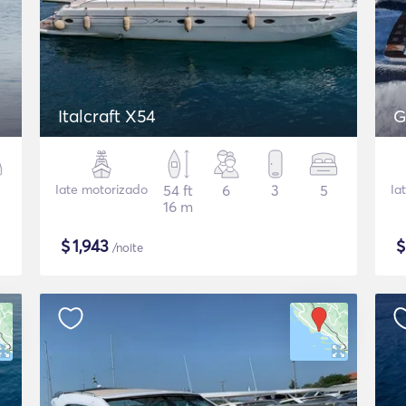
Italcraft X54
G
Iate motorizado
54 ft
6
3
5
Ia
16 m
$
1,943
/noite