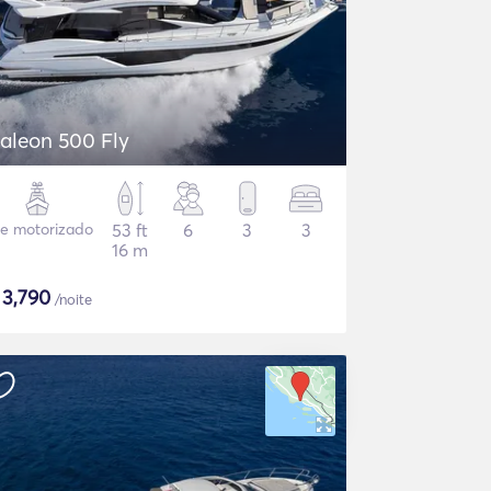
aleon 500 Fly
te motorizado
53 ft
6
3
3
16 m
$
3,790
/noite