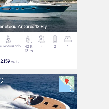
eneteau Antares 12 Fly
te motorizado
42 ft
4
2
1
13 m
$
2,159
/noite