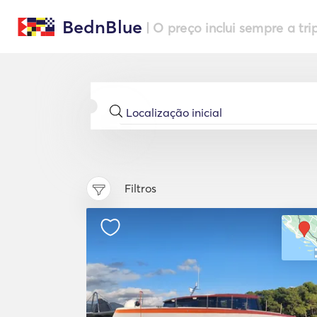
BednBlue
| O preço inclui sempre a tri
Filtros