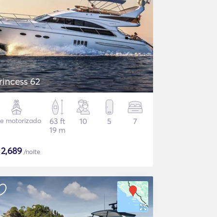
rincess 62
te motorizado
63 ft
10
5
7
19 m
$
2,689
/noite