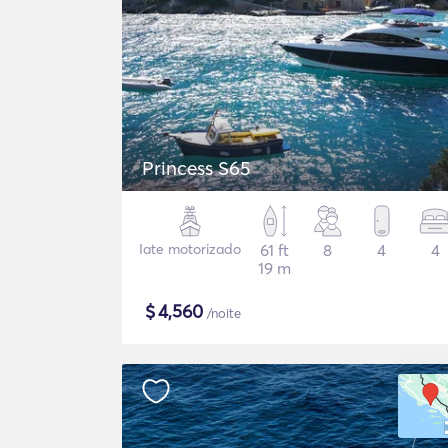
Princess S65
Iate motorizado
61 ft
8
4
4
19 m
$
4,560
/noite