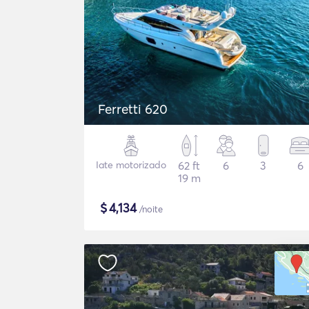
Ferretti 620
Iate motorizado
62 ft
6
3
6
19 m
$
4,134
/noite