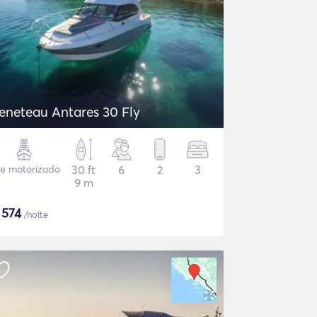
eneteau Antares 30 Fly
te motorizado
30 ft
6
2
3
9 m
$
574
/noite