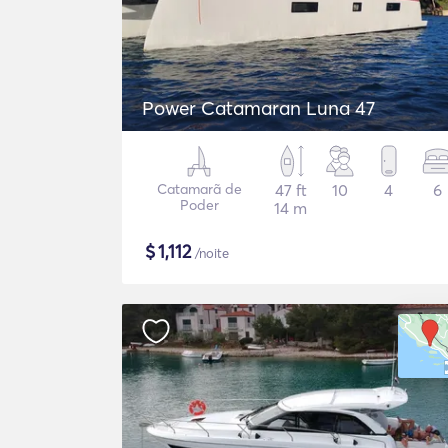
Power Catamaran Luna 47
Catamarã de
47 ft
10
4
6
Poder
14 m
$
1,112
/noite