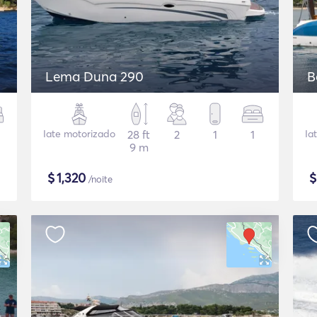
Lema Duna 290
B
Iate motorizado
28 ft
2
1
1
Ia
9 m
$
1,320
/noite