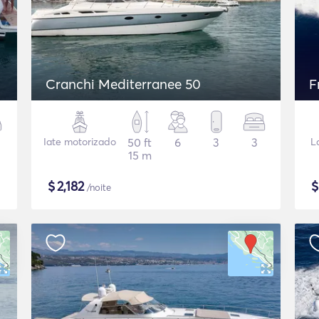
Cranchi Mediterranee 50
F
Iate motorizado
50 ft
6
3
3
L
15 m
$
2,182
/noite