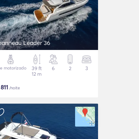
eanneau Leader 36
te motorizado
39 ft
6
2
3
12 m
$
811
/noite