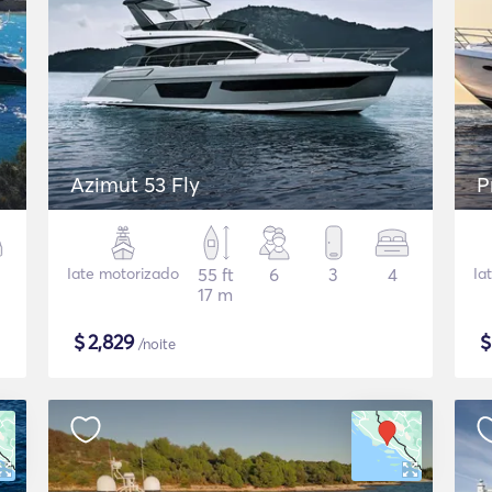
Azimut 53 Fly
P
Iate motorizado
55 ft
6
3
4
Ia
17 m
$
2,829
/noite