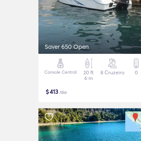
Saver 650 Open
Console Central
20 ft
8 Cruzeiro
0
6 m
$
413
/dia