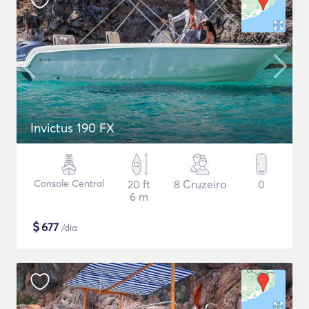
Invictus 190 FX
Console Central
20 ft
8 Cruzeiro
0
6 m
$
677
/dia