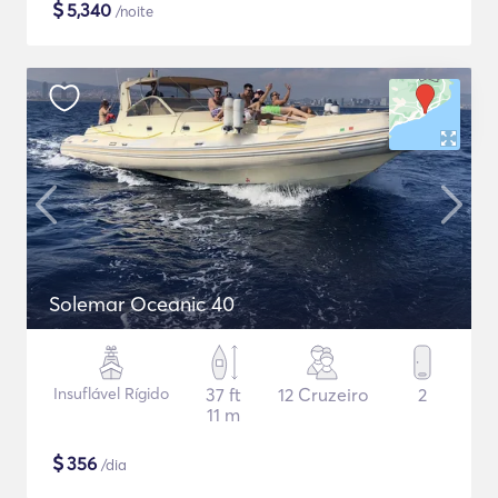
$
5,340
/noite
Solemar Oceanic 40
Insuflável Rígido
37 ft
12 Cruzeiro
2
11 m
$
356
/dia