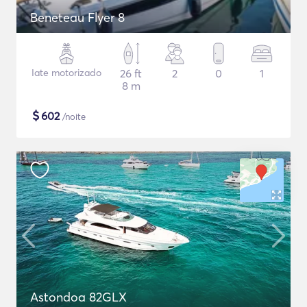
Beneteau Flyer 8
Iate motorizado
26 ft
2
0
1
8 m
$
602
/noite
Astondoa 82GLX