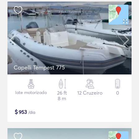
Capelli Tempest 775
Iate motorizado
26 ft
12 Cruzeiro
0
8 m
$
953
/dia