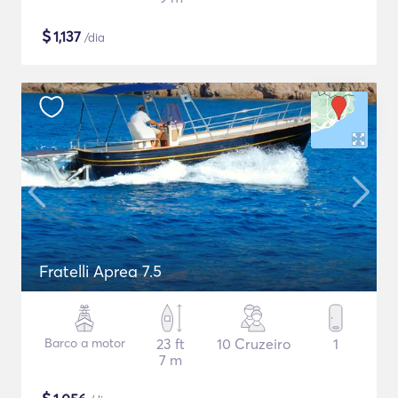
$
1,137
/dia
Fratelli Aprea 7.5
Barco a motor
23 ft
10 Cruzeiro
1
7 m