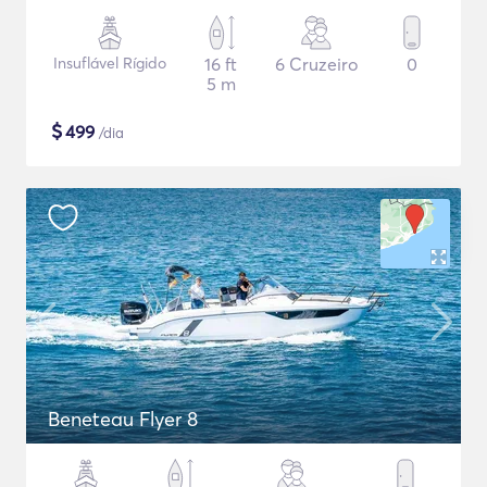
Insuflável Rígido
16 ft
6 Cruzeiro
0
5 m
$
499
/dia
Beneteau Flyer 8