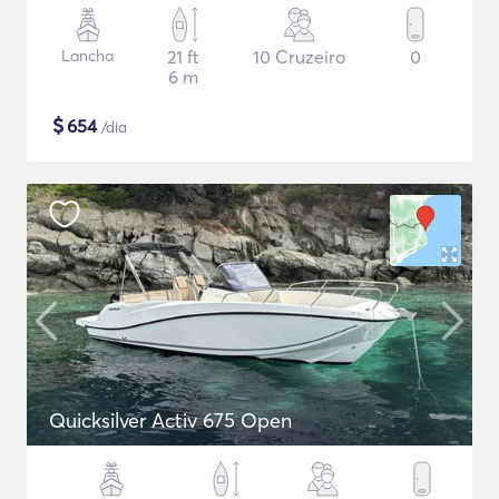
Lancha
21 ft
10 Cruzeiro
0
6 m
$
654
/dia
Quicksilver Activ 675 Open