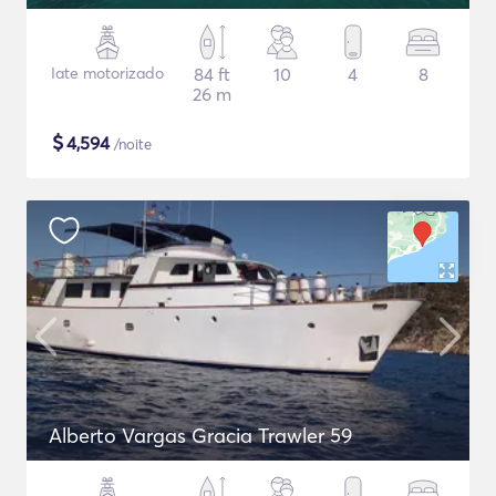
Iate motorizado
84 ft
10
4
8
26 m
$
4,594
/noite
Alberto Vargas Gracia Trawler 59