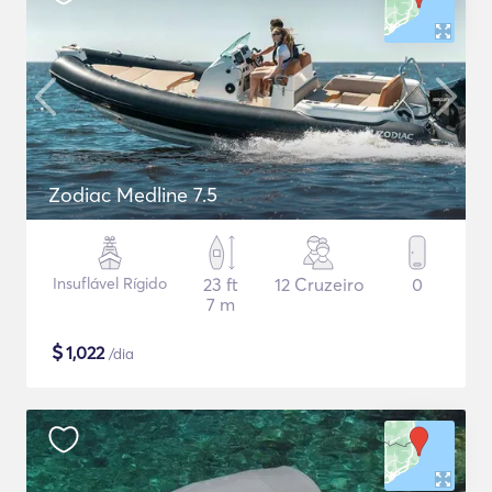
Zodiac Medline 7.5
Insuflável Rígido
23 ft
12 Cruzeiro
0
7 m
$
1,022
/dia