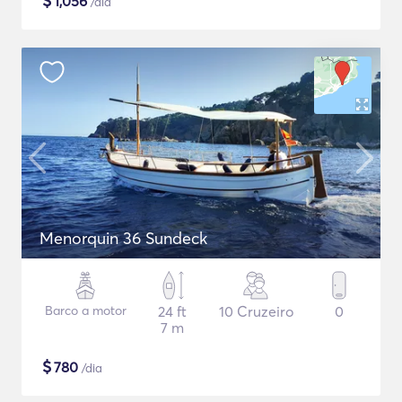
$
1,056
/dia
Menorquin 36 Sundeck
Barco a motor
24 ft
10 Cruzeiro
0
7 m
$
780
/dia