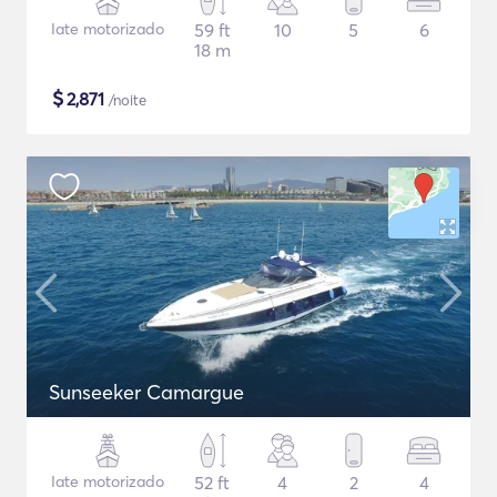
Iate motorizado
59 ft
10
5
6
18 m
$
2,871
/noite
Sunseeker Camargue
Iate motorizado
52 ft
4
2
4