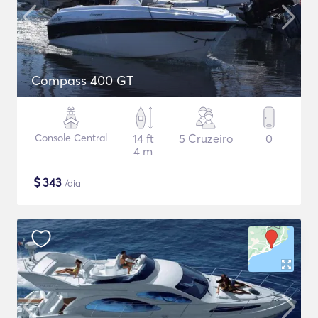
Compass 400 GT
Console Central
14 ft
5 Cruzeiro
0
4 m
$
343
/dia