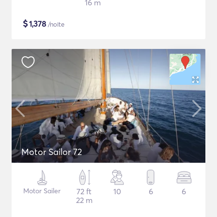
16 m
$
1,378
/noite
Motor Sailor 72
Motor Sailer
72 ft
10
6
6
22 m