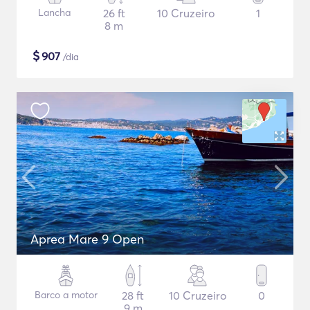
Lancha
26 ft
10 Cruzeiro
1
8 m
$
907
/dia
Aprea Mare 9 Open
Barco a motor
28 ft
10 Cruzeiro
0
9 m