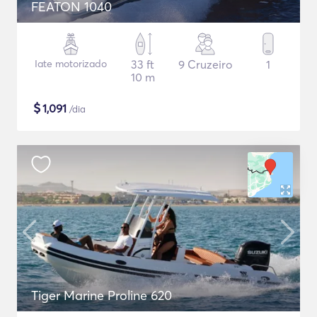
FEATON 1040
Iate motorizado
33 ft
9 Cruzeiro
1
10 m
$
1,091
/dia
Tiger Marine Proline 620