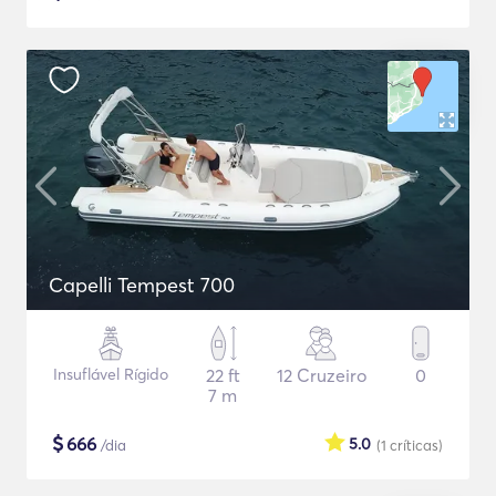
Capelli Tempest 700
Insuflável Rígido
22 ft
12 Cruzeiro
0
7 m
$
666
5.0
/dia
(1
críticas
)