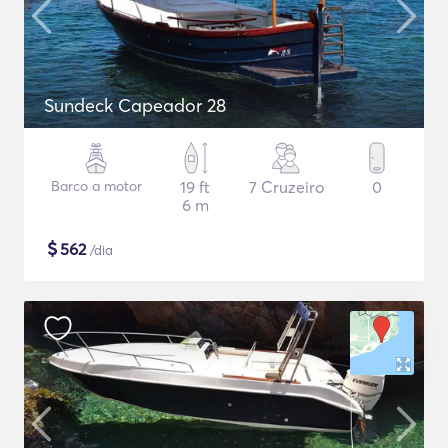
Sundeck Capeador 28
Barco a motor
19 ft
7 Cruzeiro
0
6 m
$
562
/dia