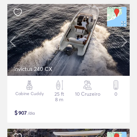
Invictus 240 CX
Cabine Cuddy
25 ft
10 Cruzeiro
0
8 m
$
907
/dia