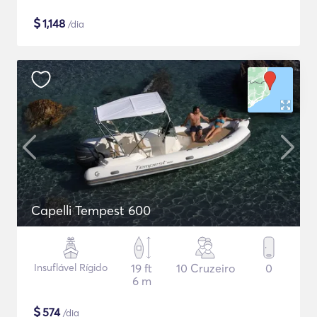
$
1,148
/dia
Capelli Tempest 600
Insuflável Rígido
19 ft
10 Cruzeiro
0
6 m
$
574
/dia