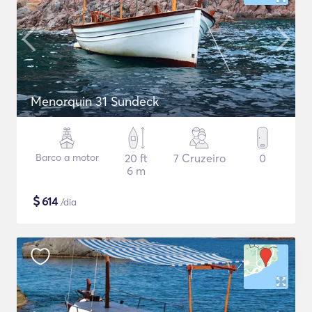
Menorquin 31 Sundeck
Barco a motor
20 ft
7 Cruzeiro
0
6 m
$
614
/dia