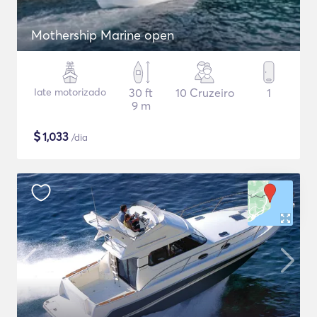
Mothership Marine open
Iate motorizado
30 ft
10 Cruzeiro
1
9 m
$
1,033
/dia