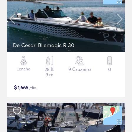
De Cesari Bllemagic R 30
Lancha
28 ft
9 Cruzeiro
0
9 m
$
1,665
/dia