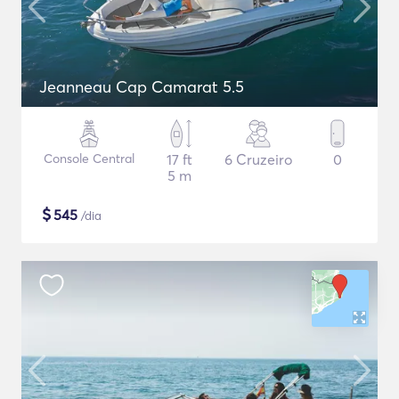
Jeanneau Cap Camarat 5.5
Console Central
17 ft
6 Cruzeiro
0
5 m
$
545
/dia