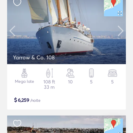
Yarrow & Co. 108
Mega Iate
108 ft
10
5
5
33 m
$
6,259
/noite