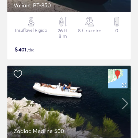
Valiant PT-850
Insuflável Rígido
26 ft
8 Cruzeiro
0
8 m
$
401
/dia
Zodiac Medline 500