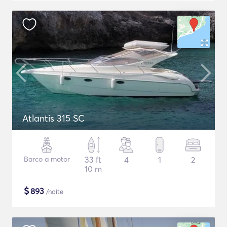
Atlantis 315 SC
Barco a motor
33 ft
4
1
2
10 m
$
893
/noite