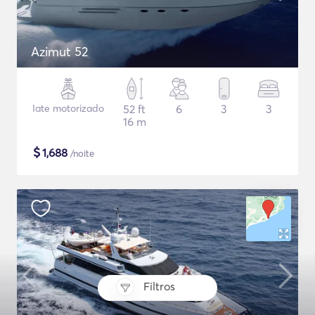
Azimut 52
Iate motorizado
52 ft
6
3
3
16 m
$
1,688
/noite
Filtros