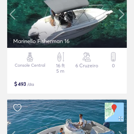
Marinello Fisherman 16
Console Central
16 ft
6 Cruzeiro
0
5 m
$
493
/dia