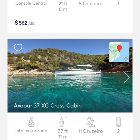
Console Central
21 ft
8 Cruzeiro
1
6 m
$
562
/dia
Axopar 37 XC Cross Cabin
Iate motorizado
37 ft
11 Cruzeiro
2
11 m