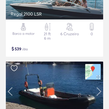
Regal 2100 LSR
Barco a motor
21 ft
6 Cruzeiro
0
6 m
$
539
/dia