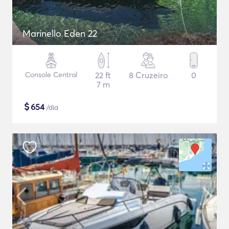
Marinello Eden 22
Console Central
22 ft
8 Cruzeiro
0
7 m
$
654
/dia