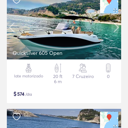
Quicksilver 605 Open
Iate motorizado
20 ft
7 Cruzeiro
0
6 m
$
574
/dia