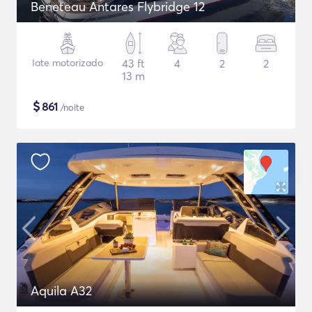
Beneteau Antares Flybridge 12
Iate motorizado
43 ft
4
2
2
13 m
$
861
/noite
Aquila A32