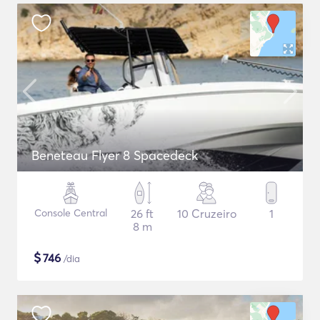
Beneteau Flyer 8 Spacedeck
Console Central
26 ft
10 Cruzeiro
1
8 m
$
746
/dia