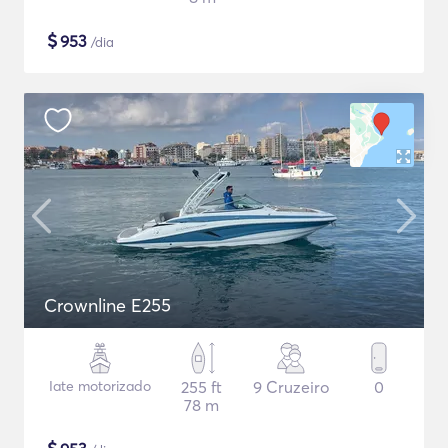
$
953
/dia
Crownline E255
Iate motorizado
255 ft
9 Cruzeiro
0
78 m