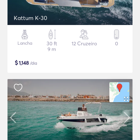
Kattum K-30
Lancha
30 ft
12 Cruzeiro
0
9 m
$
1,148
/dia