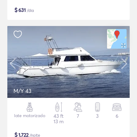
$
631
/dia
M/Y 43
Iate motorizado
43 ft
7
3
6
13 m
$
1,722
/noite