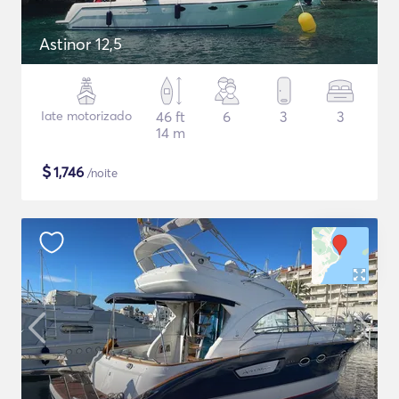
Astinor 12,5
Iate motorizado
46 ft
6
3
3
14 m
$
1,746
/noite