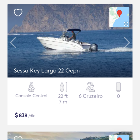
Sessa Key Largo 22 Oepn
Console Central
22 ft
6 Cruzeiro
0
7 m
$
838
/dia