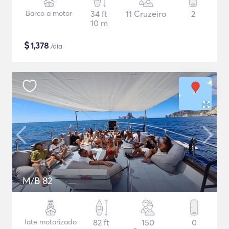
Barco a motor
34 ft
11 Cruzeiro
2
10 m
$
1,378
/dia
M/B 82
Iate motorizado
82 ft
150
0