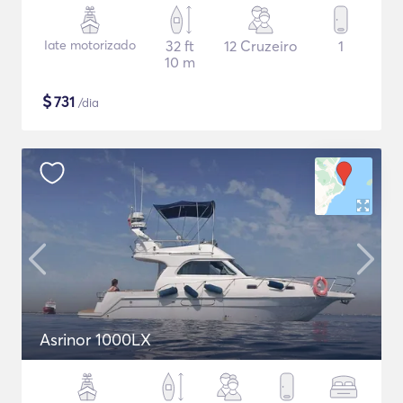
Iate motorizado
32 ft
12 Cruzeiro
1
10 m
$
731
/dia
Asrinor 1000LX