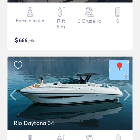
Barco a motor
17 ft
6 Cruzeiro
0
5 m
$
666
/dia
Rio Daytona 34