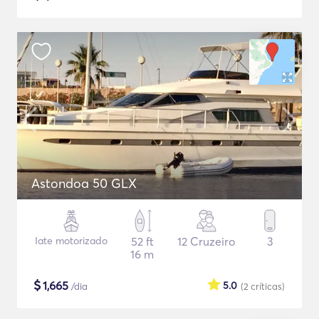
Astondoa 50 GLX
Iate motorizado
52 ft
12 Cruzeiro
3
16 m
$
1,665
5.0
/dia
(2
críticas
)