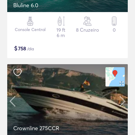
Bluline 6.0
Console Central
19 ft
8 Cruzeiro
0
6 m
$
758
/dia
Crownline 275CCR