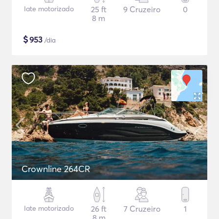
Iate motorizado
25 ft
9 Cruzeiro
0
8 m
$
953
/dia
Crownline 264CR
Iate motorizado
26 ft
7 Cruzeiro
1
8 m