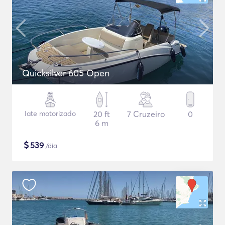
Quicksilver 605 Open
Iate motorizado
20 ft
7 Cruzeiro
0
6 m
$
539
/dia