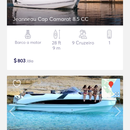
Jeanneau Cap Camarat 8.5 CC
Barco a motor
28 ft
9 Cruzeiro
1
9 m
$
803
/dia