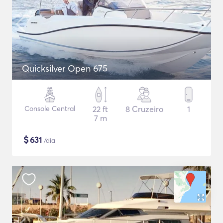
Quicksilver Open 675
Console Central
22 ft
8 Cruzeiro
1
7 m
$
631
/dia