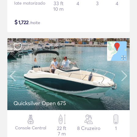
Iate motorizado
33 ft
4
3
4
10 m
$
1,722
/noite
Quicksilver Open 675
Console Central
22 ft
8 Cruzeiro
1
7 m