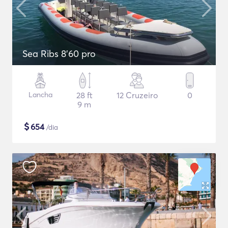
Sea Ribs 8'60 pro
Lancha
28 ft
12 Cruzeiro
0
9 m
$
654
/dia