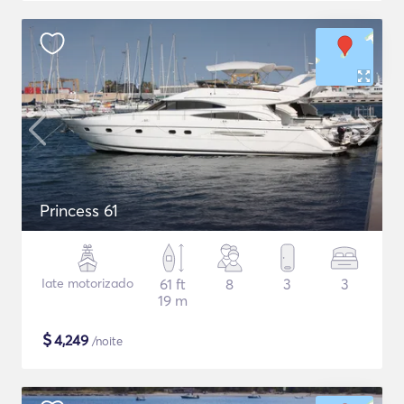
Princess 61
Iate motorizado
61 ft
8
3
3
19 m
$
4,249
/noite