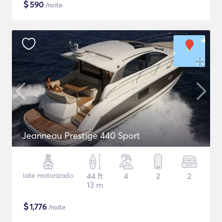
$
590
/noite
Jeanneau Prestige 440 Sport
Iate motorizado
44 ft
4
2
2
13 m
$
1,776
/noite