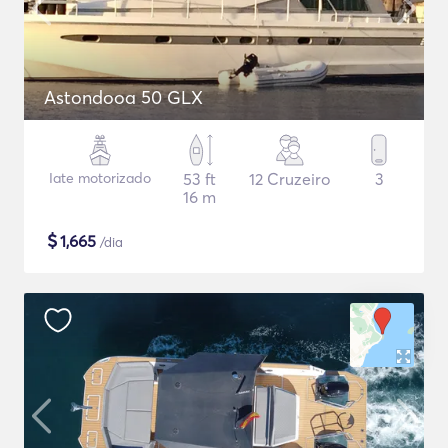
Astondooa 50 GLX
Iate motorizado
53 ft
12 Cruzeiro
3
16 m
$
1,665
/dia