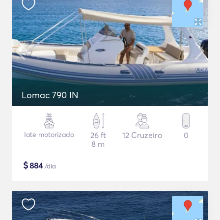
Lomac 790 IN
Iate motorizado
26 ft
12 Cruzeiro
0
8 m
$
884
/dia