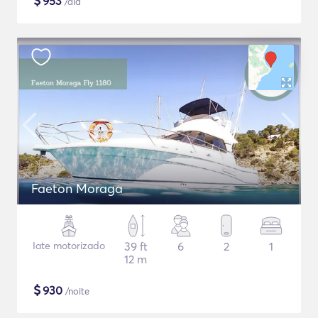
$
953
/dia
Faeton Moraga
Iate motorizado
39 ft
6
2
1
12 m
$
930
/noite