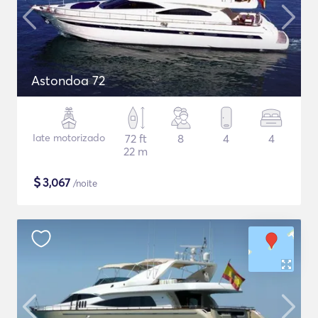
Astondoa 72
Iate motorizado
72 ft
8
4
4
22 m
$
3,067
/noite