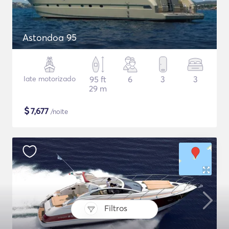
Astondoa 95
Iate motorizado
95 ft
6
3
3
29 m
$
7,677
/noite
Filtros