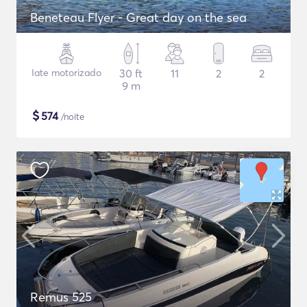
Beneteau Flyer - Great day on the sea
Iate motorizado
30 ft
11
2
2
9 m
$
574
/noite
Remus 525