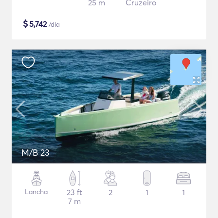
25 m
Cruzeiro
$
5,742
/dia
M/B 23
Lancha
23 ft
2
1
1
7 m