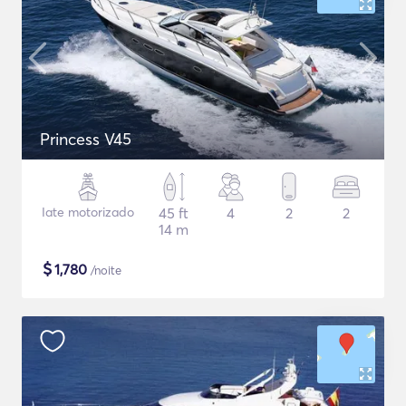
Princess V45
Iate motorizado
45 ft
4
2
2
14 m
$
1,780
/noite