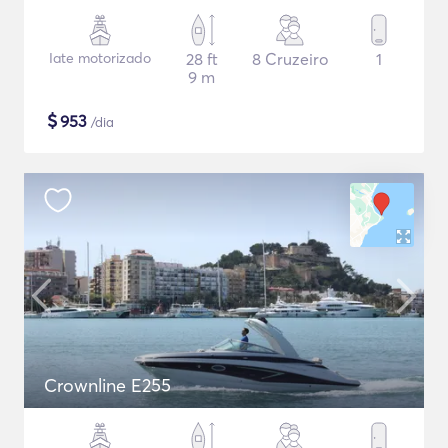
Iate motorizado
28 ft
8 Cruzeiro
1
9 m
$
953
/dia
Crownline E255