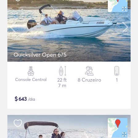
Quicksilver Open 675
Console Central
22 ft
8 Cruzeiro
1
7 m
$
643
/dia