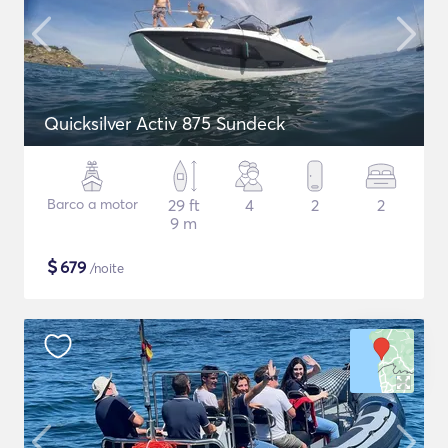
Quicksilver Activ 875 Sundeck
Barco a motor
29 ft
4
2
2
9 m
$
679
/noite