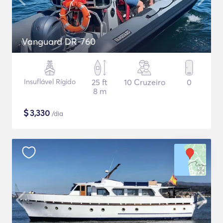
Vanguard DR-760
Insuflável Rígido
25 ft
10 Cruzeiro
0
8 m
$
3,330
/dia