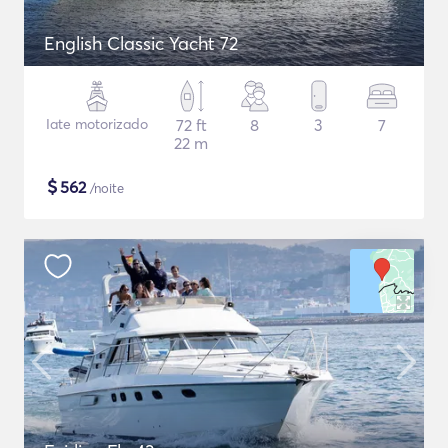
English Classic Yacht 72
Iate motorizado
72 ft
8
3
7
22 m
$
562
/noite