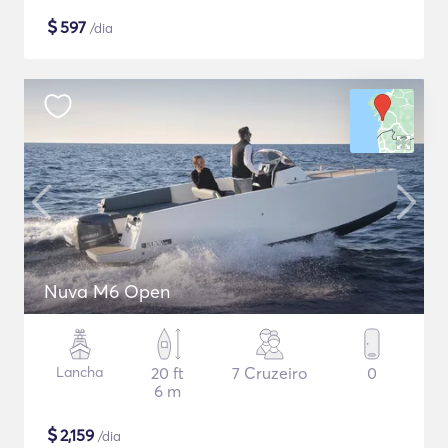
$
597
/dia
Nuva M6 Open
Lancha
20 ft
7 Cruzeiro
0
6 m
$
2,159
/dia