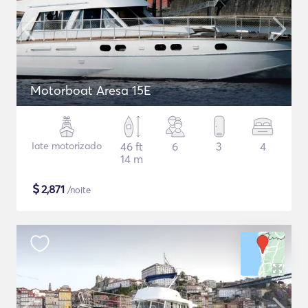
Motorboat Aresa 15E
Iate motorizado
46 ft
6
3
4
14 m
$
2,871
/noite