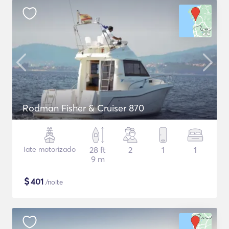
Rodman Fisher & Cruiser 870
Iate motorizado
28 ft
2
1
1
9 m
$
401
/noite