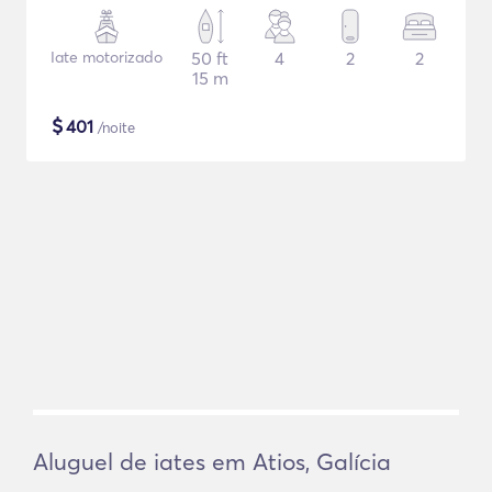
Iate motorizado
50 ft
4
2
2
15 m
$
401
/noite
Aluguel de iates em Atios, Galícia