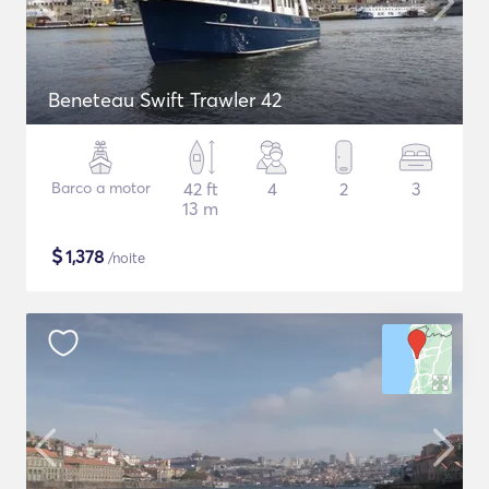
Beneteau Swift Trawler 42
Barco a motor
42 ft
4
2
3
13 m
$
1,378
/noite