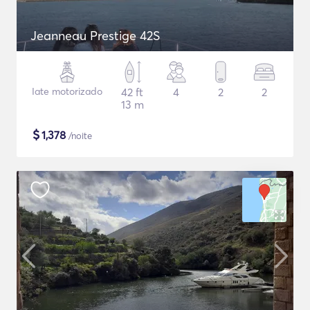
Jeanneau Prestige 42S
Iate motorizado
42 ft
4
2
2
13 m
$
1,378
/noite