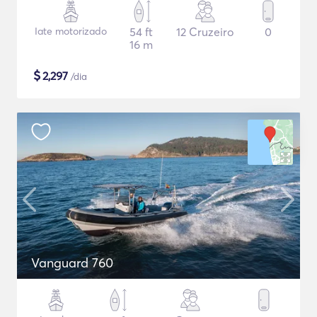
Iate motorizado
54 ft
12 Cruzeiro
0
16 m
$
2,297
/dia
Vanguard 760