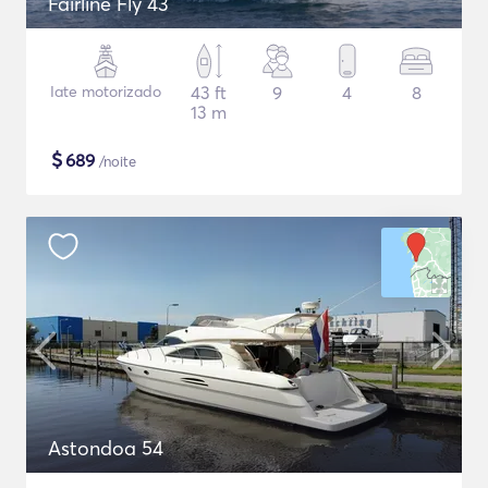
Fairline Fly 43
Iate motorizado
43 ft
9
4
8
13 m
$
689
/noite
Astondoa 54