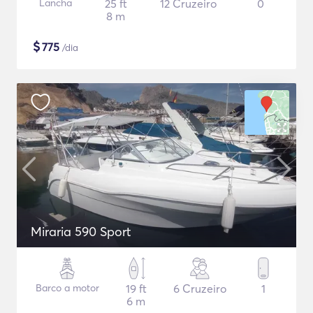
Lancha
25 ft
12 Cruzeiro
0
8 m
$
775
/dia
Miraria 590 Sport
Barco a motor
19 ft
6 Cruzeiro
1
6 m