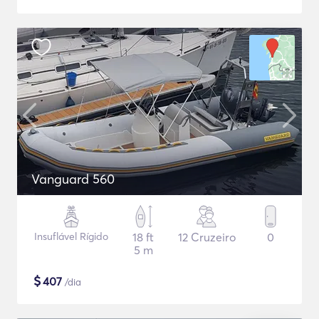
Vanguard 560
Insuflável Rígido
18 ft
12 Cruzeiro
0
5 m
$
407
/dia