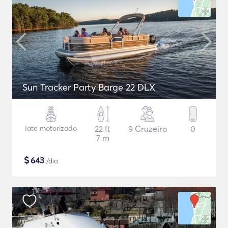
Sun Tracker Party Barge 22 DLX
Iate motorizado
22 ft
9 Cruzeiro
0
7 m
$
643
/dia