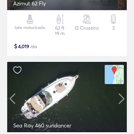
Azimut 62 Fly
Iate motorizado
62 ft
12 Cruzeiro
3
19 m
$
4,019
/dia
Sea Ray 460 sundancer