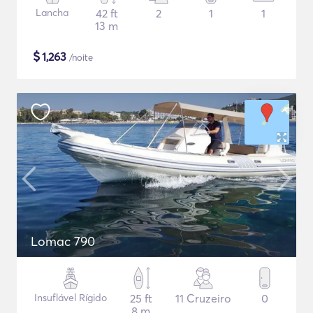
Lancha
42 ft
2
1
1
13 m
$
1,263
/noite
Lomac 790
Insuflável Rígido
25 ft
11 Cruzeiro
0
8 m