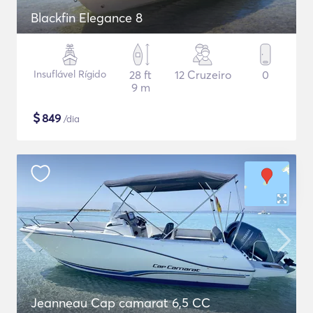
Blackfin Elegance 8
Insuflável Rígido
28 ft
12 Cruzeiro
0
9 m
$
849
/dia
Jeanneau Cap camarat 6,5 CC