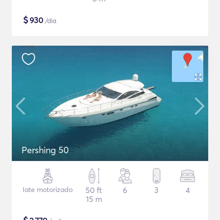
$
930
/dia
Pershing 50
Iate motorizado
50 ft
6
3
4
15 m