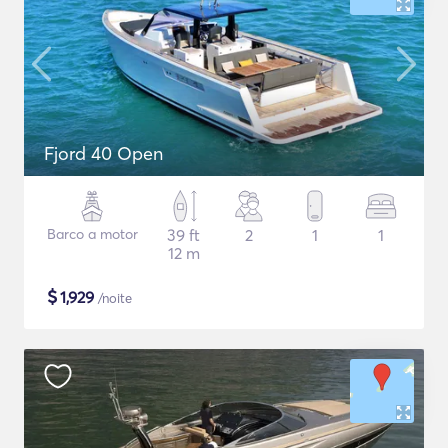
Fjord 40 Open
Barco a motor
39 ft
2
1
1
12 m
$
1,929
/noite