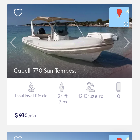
Capelli 770 Sun Tempest
Insuflável Rígido
24 ft
12 Cruzeiro
0
7 m
$
930
/dia