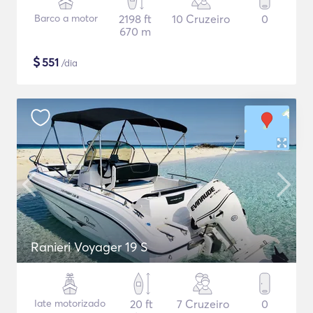
Barco a motor
2198 ft
10 Cruzeiro
0
670 m
$
551
/dia
Ranieri Voyager 19 S
Iate motorizado
20 ft
7 Cruzeiro
0