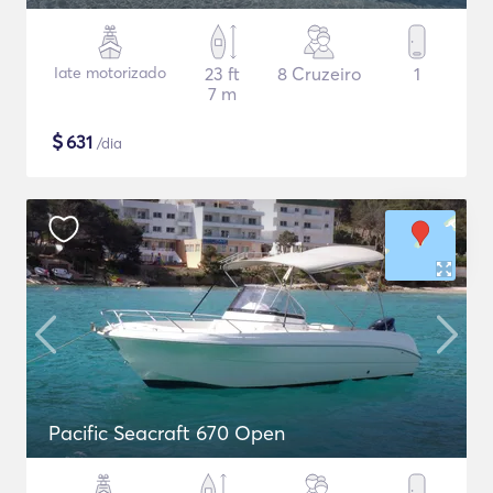
Iate motorizado
23 ft
8 Cruzeiro
1
7 m
$
631
/dia
Pacific Seacraft 670 Open