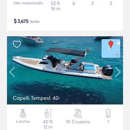
Iate motorizado
52 ft
6
3
3
16 m
$
3,675
/noite
Capelli Tempest 40
Lancha
40 ft
10 Cruzeiro
1
12 m