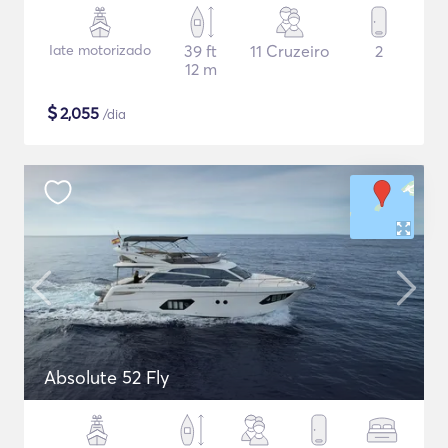
Iate motorizado
39 ft
11 Cruzeiro
2
12 m
$
2,055
/dia
Absolute 52 Fly