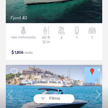
Fjord 40
Iate motorizado
40 ft
2
1
1
12 m
$
1,806
/noite
Filtros