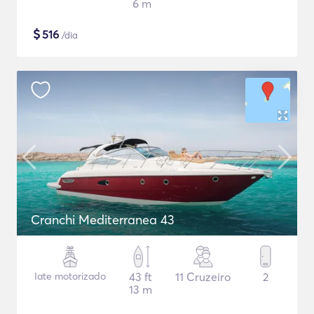
6 m
$
516
/dia
Cranchi Mediterranea 43
Iate motorizado
43 ft
11 Cruzeiro
2
13 m