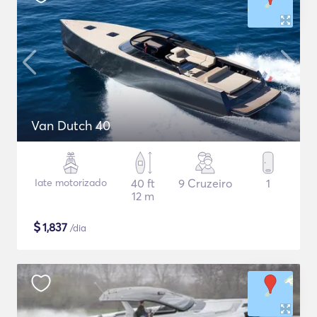
Van Dutch 40
Iate motorizado
40 ft
9 Cruzeiro
1
12 m
$
1,837
/dia