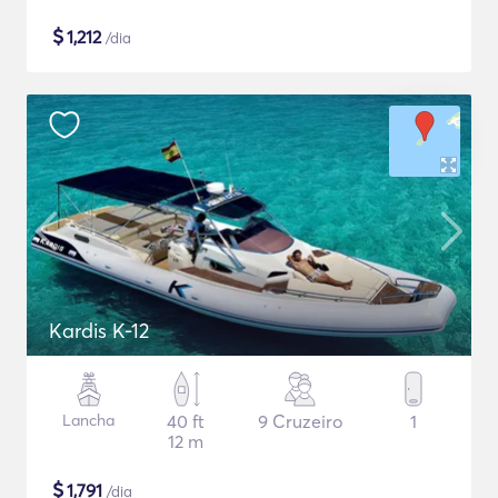
$
1,212
/dia
Kardis K-12
Lancha
40 ft
9 Cruzeiro
1
12 m
$
1,791
/dia