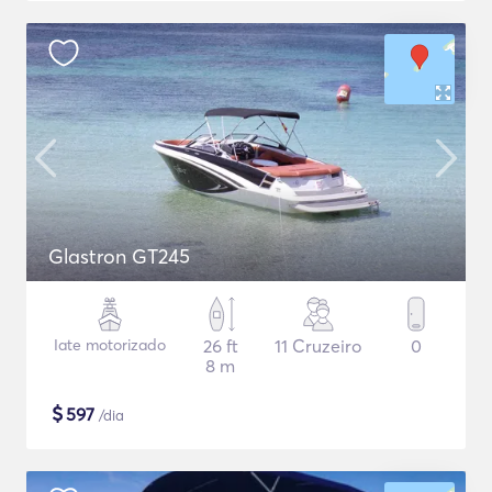
Glastron GT245
Iate motorizado
26 ft
11 Cruzeiro
0
8 m
$
597
/dia