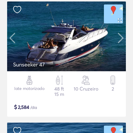
Sunseeker 47
Iate motorizado
48 ft
10 Cruzeiro
2
15 m
$
2,584
/dia