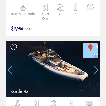
Iate motorizado
48 ft
6
3
3
15 m
$
2,986
/noite
Kardis 42