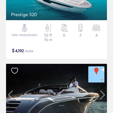
Prestige 520
Iate motorizado
52 ft
6
3
4
16 m
$
4,192
/noite