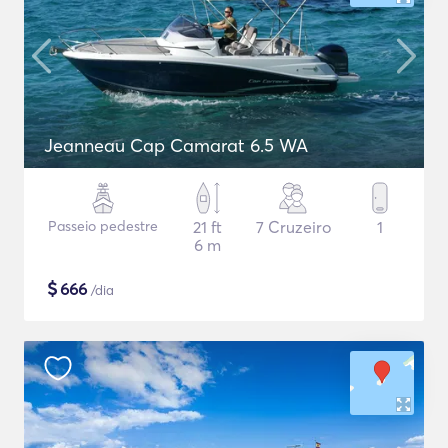
Jeanneau Cap Camarat 6.5 WA
Passeio pedestre
21 ft
7 Cruzeiro
1
6 m
$
666
/dia