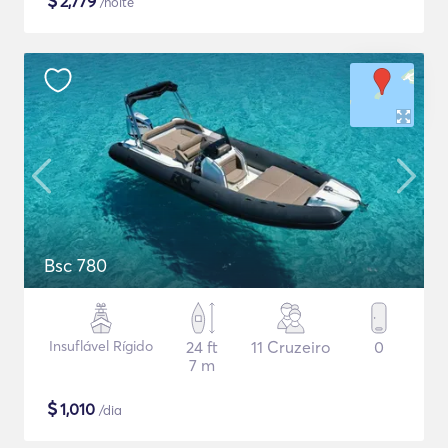
$
2,779
/noite
Bsc 780
Insuflável Rígido
24 ft
11 Cruzeiro
0
7 m
$
1,010
/dia