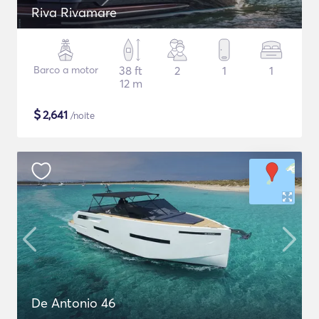
Riva Rivamare
Barco a motor
38 ft
2
1
1
12 m
$
2,641
/noite
De Antonio 46