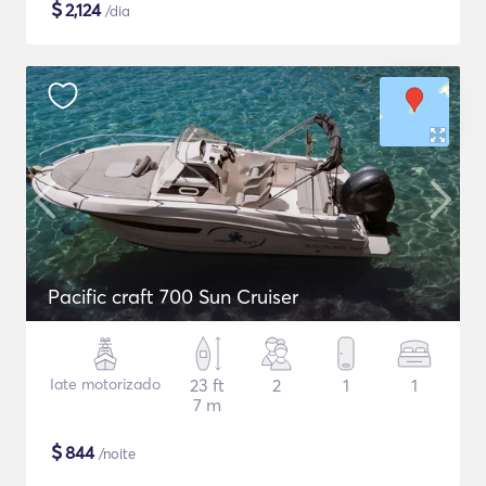
$
2,124
/dia
Pacific craft 700 Sun Cruiser
Iate motorizado
23 ft
2
1
1
7 m
$
844
/noite