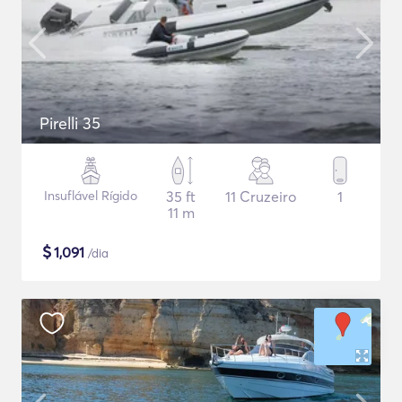
Pirelli 35
Insuflável Rígido
35 ft
11 Cruzeiro
1
11 m
$
1,091
/dia