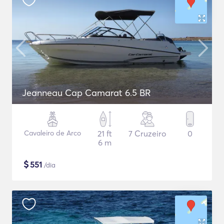
Jeanneau Cap Camarat 6.5 BR
Cavaleiro de Arco
21 ft
7 Cruzeiro
0
6 m
$
551
/dia