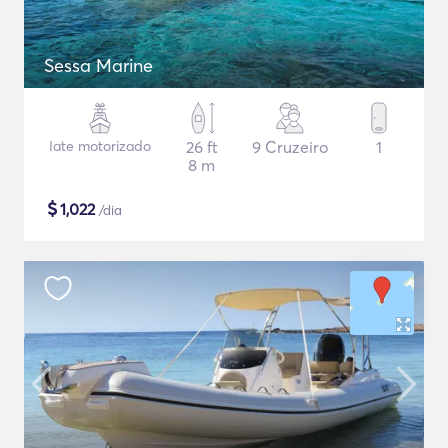
Sessa Marine
Iate motorizado
26 ft
9 Cruzeiro
1
8 m
$
1,022
/dia