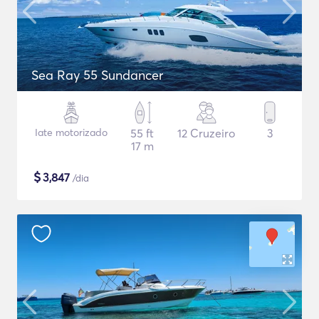
Sea Ray 55 Sundancer
Iate motorizado
55 ft
12 Cruzeiro
3
17 m
$
3,847
/dia