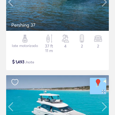
Pershing 37
Iate motorizado
37 ft
4
2
2
11 m
$
1,493
/noite