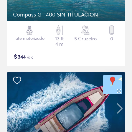
Compass GT 400 SIN TITULACION
Iate motorizado
13 ft
5 Cruzeiro
0
4 m
$
344
/dia