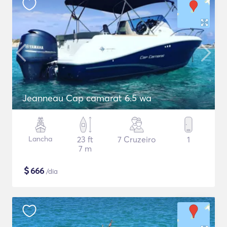
Jeanneau Cap camarat 6.5 wa
Lancha
23 ft
7 Cruzeiro
1
7 m
$
666
/dia