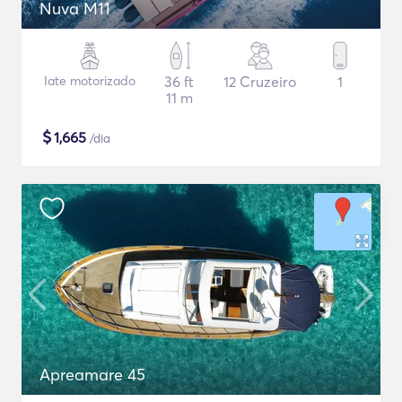
Nuva M11
Iate motorizado
36 ft
12 Cruzeiro
1
11 m
$
1,665
/dia
Apreamare 45