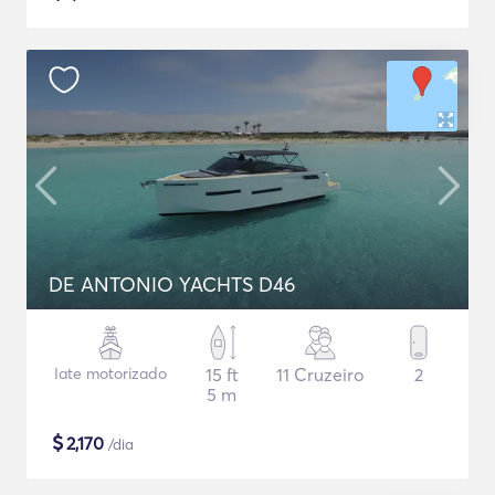
DE ANTONIO YACHTS D46
Iate motorizado
15 ft
11 Cruzeiro
2
5 m
$
2,170
/dia