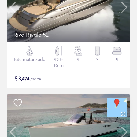
Riva Rivale 52
Iate motorizado
52 ft
5
3
5
16 m
$
3,474
/noite