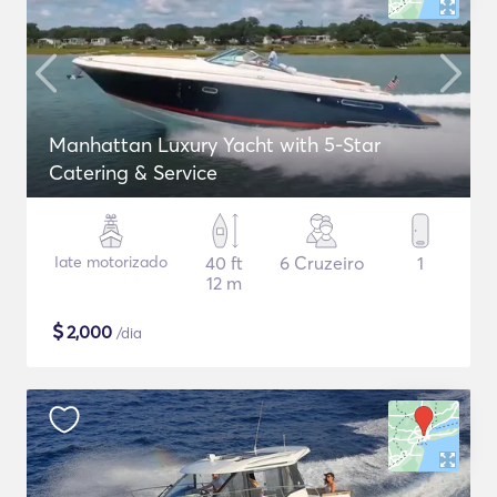
Manhattan Luxury Yacht with 5-Star
Catering & Service
Iate motorizado
40 ft
6 Cruzeiro
1
12 m
$
2,000
/dia