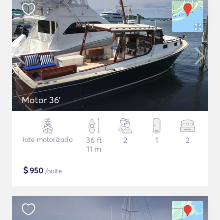
Motor 36'
Iate motorizado
36 ft
2
1
2
11 m
$
950
/noite