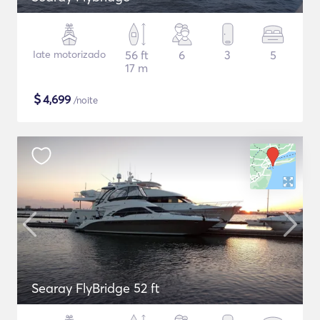
Iate motorizado
56 ft
6
3
5
17 m
$
4,699
/noite
Searay FlyBridge 52 ft