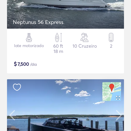
Neptunus 56 Express
Iate motorizado
60 ft
10 Cruzeiro
2
18 m
$
7,500
/dia