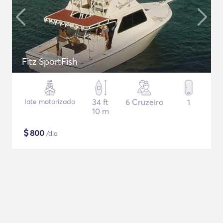
Fitz SportFish
Iate motorizado
34 ft
6 Cruzeiro
1
10 m
$
800
/dia