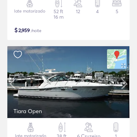
Iate motorizado
52 ft
12
4
5
16 m
$
2,959
/noite
Tiara Open
Iate motorizado
38 ft
6 Cruzeiro
1