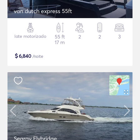
van dutch express 55ft
Iate motorizado
55 ft
2
2
3
17 m
$
6,840
/noite
Searay Flybridge