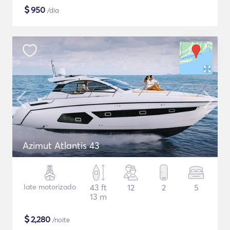
$
950
/dia
Azimut Atlantis 43
Iate motorizado
43 ft
12
2
5
13 m
$
2,280
/noite