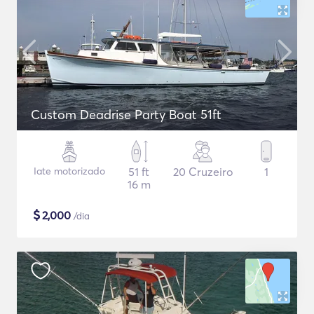
Custom Deadrise Party Boat 51ft
Iate motorizado
51 ft
20 Cruzeiro
1
16 m
$
2,000
/dia