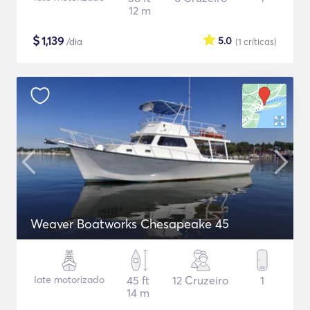
12 m
$
1,139
5.0
/dia
(1
críticas
)
Weaver Boatworks Chesapeake 45
Iate motorizado
45 ft
12 Cruzeiro
1
14 m