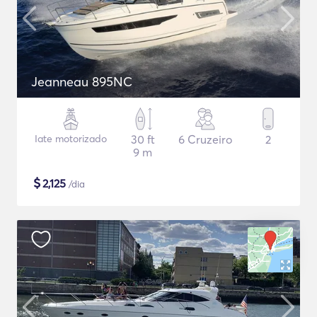
Jeanneau 895NC
Iate motorizado
30 ft
6 Cruzeiro
2
9 m
$
2,125
/dia