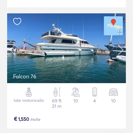
Falcon 76
Iate motorizado
69 ft
10
4
10
21 m
€
1,550
/noite