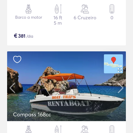
Barco a motor
16 ft
6 Cruzeiro
0
5 m
€
381
/dia
Compass 168cc