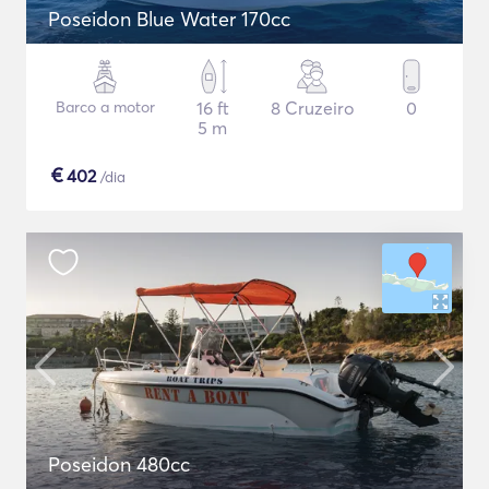
Poseidon Blue Water 170cc
Barco a motor
16 ft
8 Cruzeiro
0
5 m
€
402
/dia
Poseidon 480cc