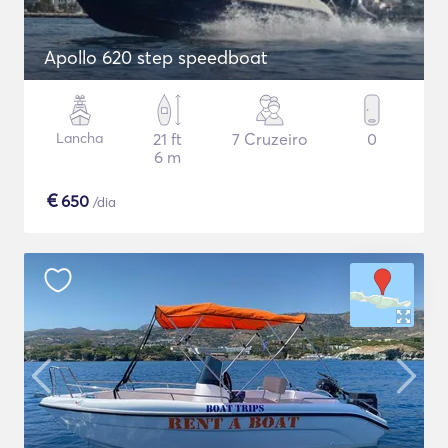
Apollo 620 step speedboat
Lancha
21 ft
7 Cruzeiro
0
6 m
€
650
/dia