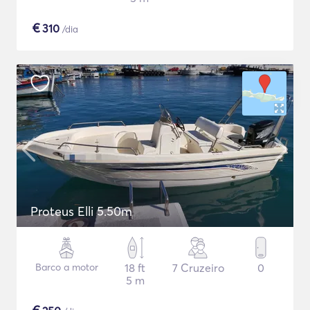
€
310
/dia
Proteus Elli 5.50m
Barco a motor
18 ft
7 Cruzeiro
0
5 m