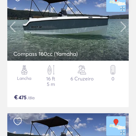
Compass 160cc (Yamaha)
Lancha
16 ft
6 Cruzeiro
0
5 m
€
475
/dia