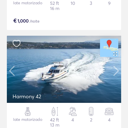
Iate motorizado
52 ft
10
3
9
16 m
€
1,000
/noite
Harmony 42
Iate motorizado
42 ft
4
2
4
13 m