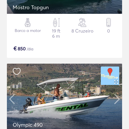
Mostro Topgun
Barco a motor
19 ft
8 Cruzeiro
0
6 m
€
850
/dia
Olympic 490