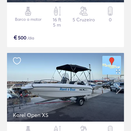
Barco a motor
16 ft
5 Cruzeiro
0
5 m
€
500
/dia
Karel Open XS