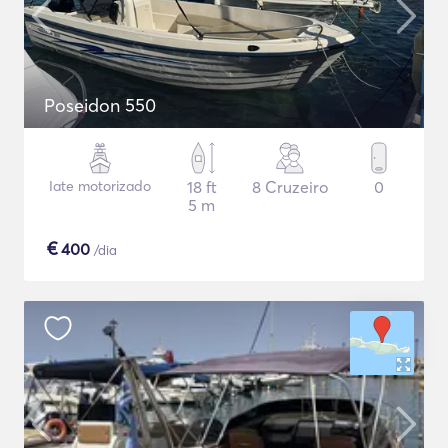
Poseidon 550
Iate motorizado
18 ft
8 Cruzeiro
0
5 m
€
400
/dia