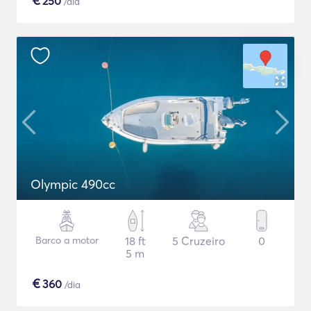
€
250
/dia
Olympic 490cc
Barco a motor
18 ft
5 Cruzeiro
0
5 m
€
360
/dia