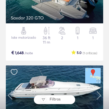
Saxdor 320 GTO
Iate motorizado
36 ft
2
1
1
11 m
€
1,648
5.0
/noite
(1
críticas
)
Filtros