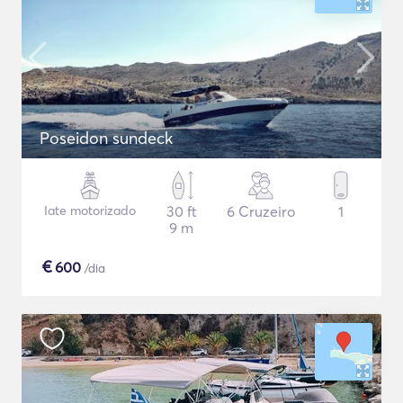
Poseidon sundeck
Iate motorizado
30 ft
6 Cruzeiro
1
9 m
€
600
/dia