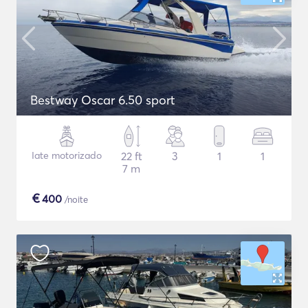
Bestway Oscar 6.50 sport
Iate motorizado
22 ft
3
1
1
7 m
€
400
/noite