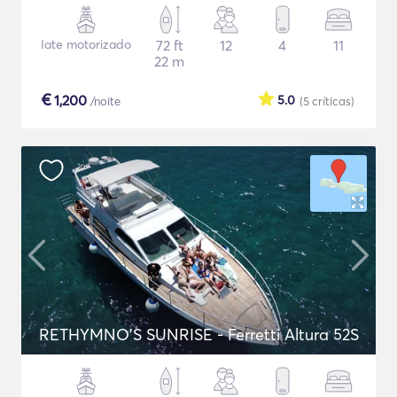
Iate motorizado
72 ft
12
4
11
22 m
€
1,200
5.0
/noite
(5
críticas
)
RETHYMNO'S SUNRISE - Ferretti Altura 52S