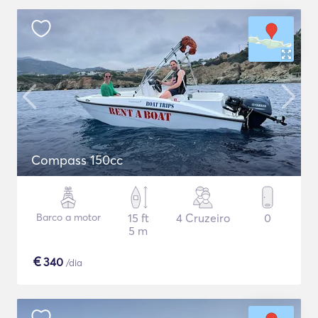
Compass 150cc
Barco a motor
15 ft
4 Cruzeiro
0
5 m
€
340
/dia