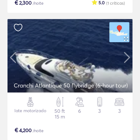
€
2,300
5.0
/noite
(1
críticas
)
Cranchi Atlantique 50 flybridge (6-hour tour)
Iate motorizado
50 ft
6
3
3
15 m
€
4,200
/noite