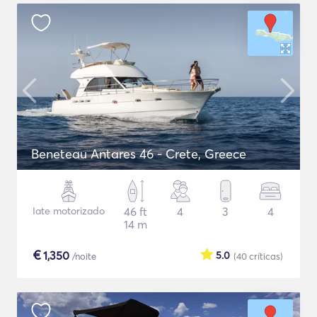
Beneteau Antares 46 - Crete, Greece
Iate motorizado
46 ft
4
3
4
14 m
€
1,350
5.0
/noite
(40
críticas
)