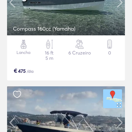
Compass 160cc (Yamaha)
Lancha
16 ft
6 Cruzeiro
0
5 m
€
475
/dia