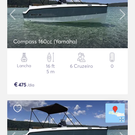
Compass 160cc (Yamaha)
Lancha
16 ft
6 Cruzeiro
0
5 m
€
475
/dia