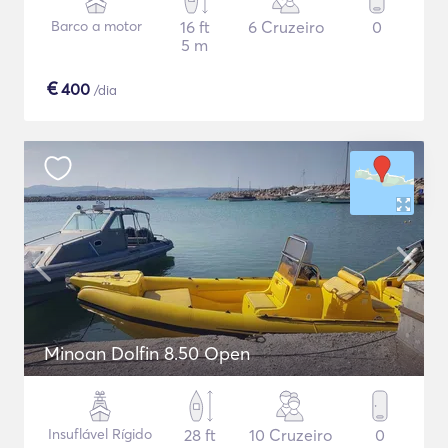
Barco a motor
16 ft
6 Cruzeiro
0
5 m
€
400
/dia
Minoan Dolfin 8.50 Open
Insuflável Rígido
28 ft
10 Cruzeiro
0