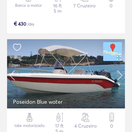
Barco a motor
16 ft
7 Cruzeiro
0
5 m
€
430
/dia
Poseidon Blue water
Iate motorizado
17 ft
4 Cruzeiro
0
5 m