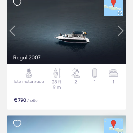
Regal 2007
Iate motorizado
28 ft
2
1
1
9 m
€
790
/noite