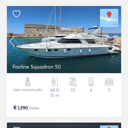
Fairline Squadron 50
Iate motorizado
48 ft
10
4
5
15 m
€
1,390
/noite