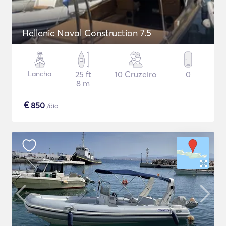
Hellenic Naval Construction 7.5
Lancha
25 ft
10 Cruzeiro
0
8 m
€
850
/dia