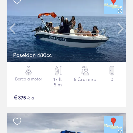
Poseidon 480cc
Barco a motor
17 ft
6 Cruzeiro
0
5 m
€
375
/dia