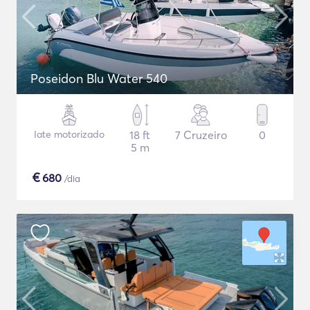
Poseidon Blu Water 540
Iate motorizado
18 ft
7 Cruzeiro
0
5 m
€
680
/dia