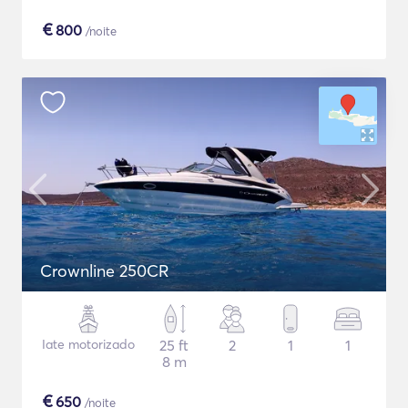
€
800
/noite
Crownline 250CR
Iate motorizado
25 ft
2
1
1
8 m
€
650
/noite