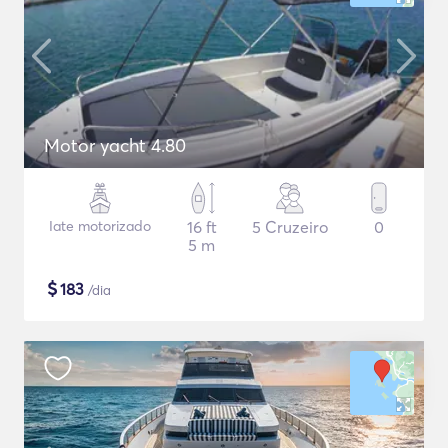
Motor yacht 4.80
Iate motorizado
16 ft
5 Cruzeiro
0
5 m
$
183
/dia