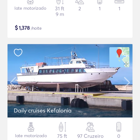
Iate motorizado
31 ft
2
1
1
9 m
$
1,378
/noite
Daily cruises Kefalonia
Iate motorizado
75 ft
97 Cruzeiro
0