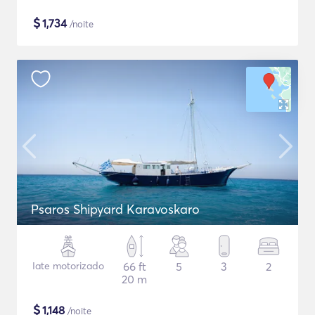
$
1,734
/noite
Psaros Shipyard Karavoskaro
Iate motorizado
66 ft
5
3
2
20 m
$
1,148
/noite