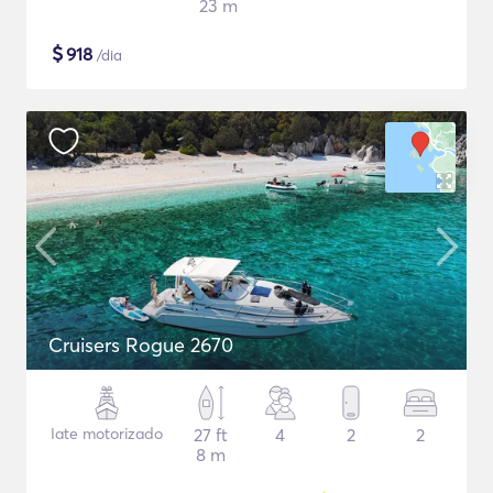
23 m
$
918
/dia
Cruisers Rogue 2670
Iate motorizado
27 ft
4
2
2
8 m