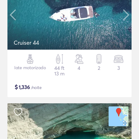
Cruiser 44
Iate motorizado
44 ft
4
2
3
13 m
$
1,336
/noite