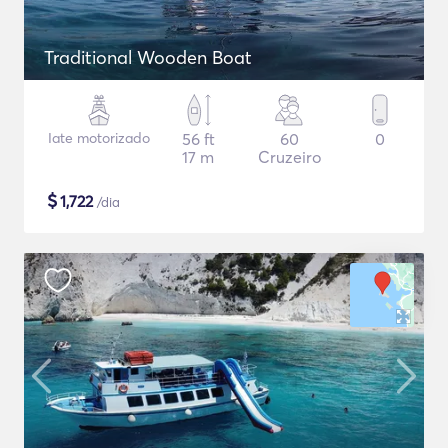
Traditional Wooden Boat
Iate motorizado
56 ft
60
0
17 m
Cruzeiro
$
1,722
/dia