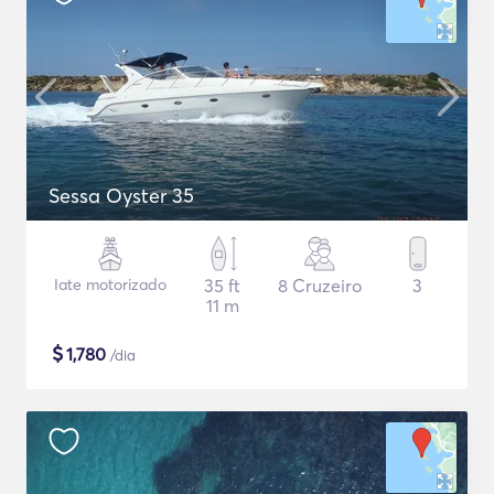
Sessa Oyster 35
Iate motorizado
35 ft
8 Cruzeiro
3
11 m
$
1,780
/dia