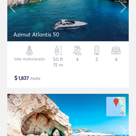
Azimut Atlantis 50
Iate motorizado
50 ft
4
3
4
15 m
$
1,837
/noite