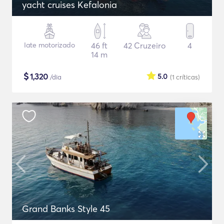
yacht cruises Kefalonia
Iate motorizado
46 ft
42 Cruzeiro
4
14 m
$
1,320
5.0
/dia
(1
críticas
)
Grand Banks Style 45