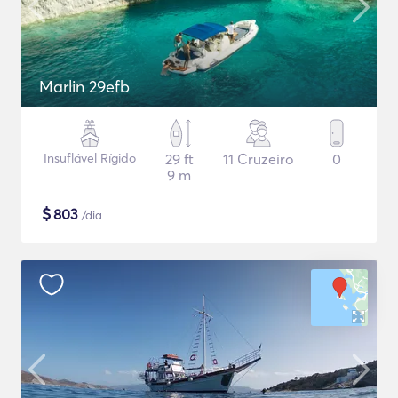
Marlin 29efb
Insuflável Rígido
29 ft
11 Cruzeiro
0
9 m
$
803
/dia