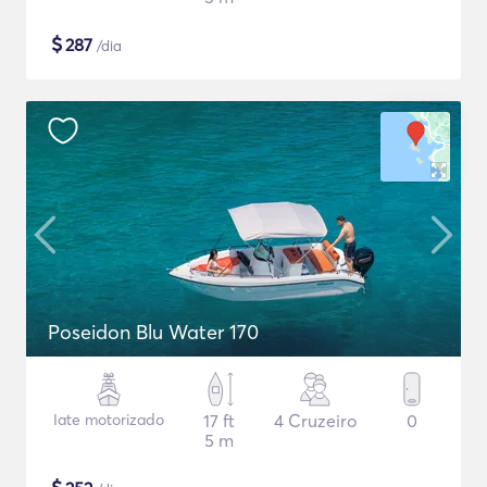
$
287
/dia
Poseidon Blu Water 170
Iate motorizado
17 ft
4 Cruzeiro
0
5 m