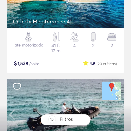
Cranchi Mediterranee 41
Iate motorizado
41 ft
4
2
2
12 m
$
1,538
4.9
/noite
(20
críticas
)
Filtros