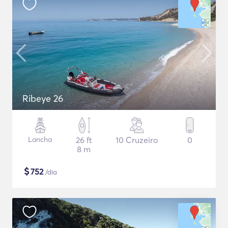
Ribeye 26
Lancha
26 ft
10 Cruzeiro
0
8 m
$
752
/dia