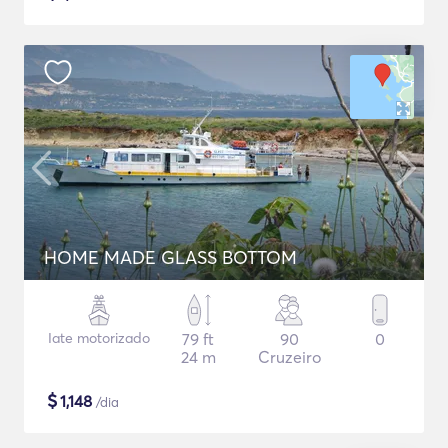
HOME MADE GLASS BOTTOM
Iate motorizado
79 ft
90
0
24 m
Cruzeiro
$
1,148
/dia