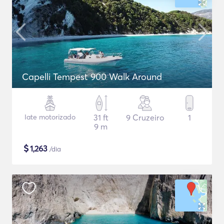
Capelli Tempest 900 Walk Around
Iate motorizado
31 ft
9 Cruzeiro
1
9 m
$
1,263
/dia