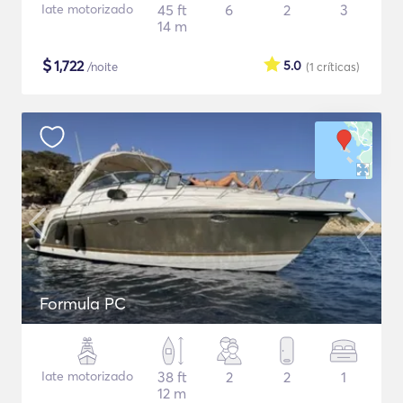
Iate motorizado
45 ft
6
2
3
14 m
$
1,722
5.0
/noite
(1
críticas
)
Formula PC
Iate motorizado
38 ft
2
2
1
12 m