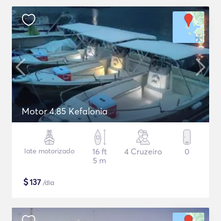
Motor 4.85 Kefalonia
Iate motorizado
16 ft
4 Cruzeiro
0
5 m
$
137
/dia