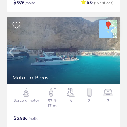
$
976
5.0
/noite
(16
críticas
)
Motor 57 Poros
Barco a motor
57 ft
6
3
3
17 m
$
2,986
/noite