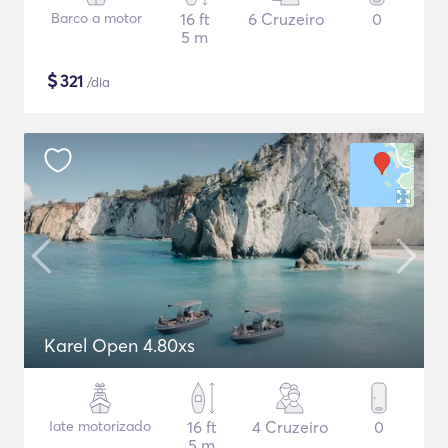
Barco a motor
16 ft
6 Cruzeiro
0
5 m
$
321
/dia
Karel Open 4.80xs
Iate motorizado
16 ft
4 Cruzeiro
0
5 m