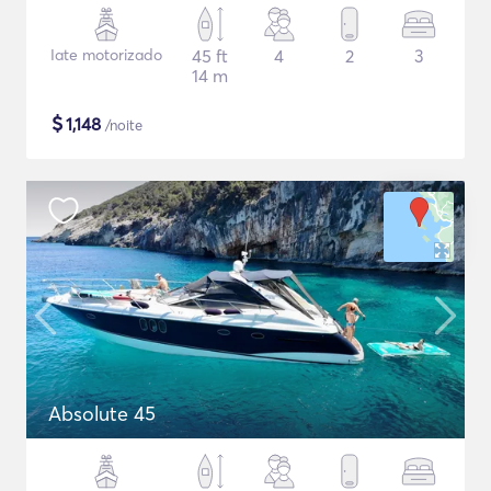
Iate motorizado
45 ft
4
2
3
14 m
$
1,148
/noite
Absolute 45