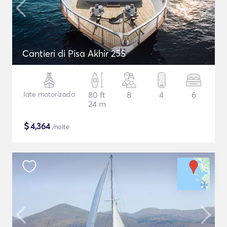
Cantieri di Pisa Akhir 25S
Iate motorizado
80 ft
8
4
6
24 m
$
4,364
/noite