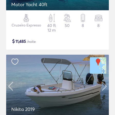
Motor Yacht 40ft
Cruzeiro Expresso
40 ft
50
8
8
12 m
$
11,485
/noite
Nikita 2019