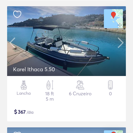
Karel Ithaca 5.50
Lancha
18 ft
6 Cruzeiro
0
5 m
$
367
/dia