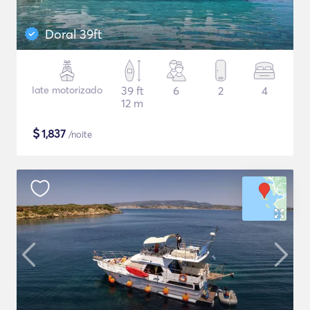
Doral 39ft
Iate motorizado
39 ft
6
2
4
12 m
$
1,837
/noite