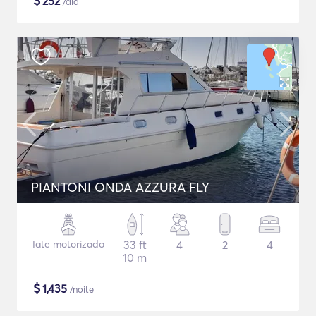
$
252
/dia
PIANTONI ONDA AZZURA FLY
Iate motorizado
33 ft
4
2
4
10 m
$
1,435
/noite