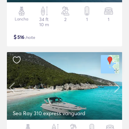
Lancha
34 ft
2
1
1
10 m
$
516
/noite
Sea Ray 310 express vanguard