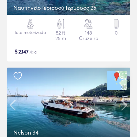
Ναυπηγείο Ιερισσού Ιερυσσος 25
Iate motorizado
82 ft
148
0
25 m
Cruzeiro
$
2,147
/dia
Nelson 34