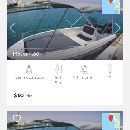
Motor 4.80
Iate motorizado
16 ft
5 Cruzeiro
0
5 m
$
183
/dia