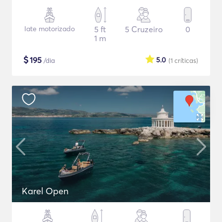
Iate motorizado
5 ft
5 Cruzeiro
0
1 m
$
195
5.0
/dia
(1
críticas
)
Karel Open