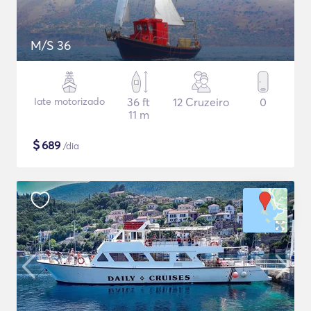
M/S 36
Iate motorizado
36 ft
12 Cruzeiro
0
11 m
$
689
/dia