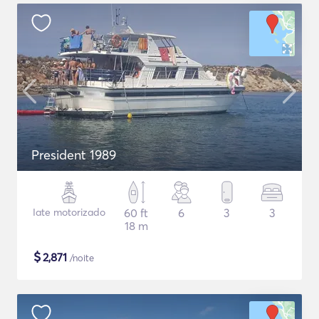
President 1989
Iate motorizado
60 ft
6
3
3
18 m
$
2,871
/noite