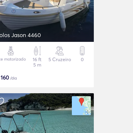
olos Jason 4460
te motorizado
16 ft
5 Cruzeiro
0
5 m
$
160
/dia