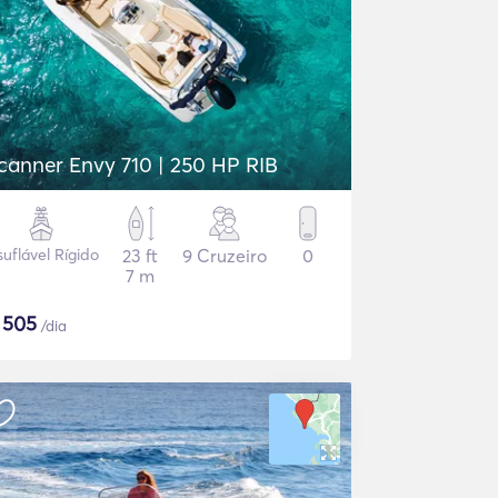
Scanner Envy 710 | 250 HP RIB
suflável Rígido
23 ft
9 Cruzeiro
0
7 m
$
505
/dia