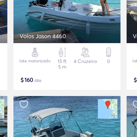
Volos Jason 4460
V
Iate motorizado
15 ft
4 Cruzeiro
0
Ia
5 m
$
160
/dia