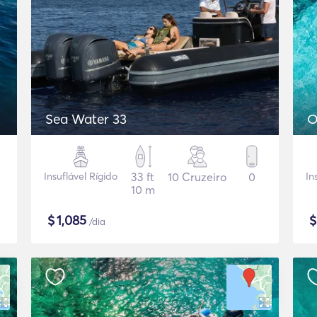
Sea Water 33
Insuflável Rígido
33 ft
10 Cruzeiro
0
In
10 m
$
1,085
/dia