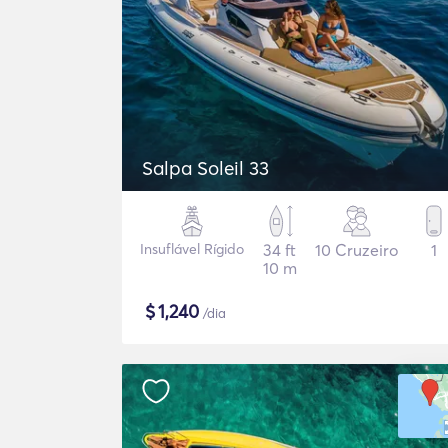
Salpa Soleil 33
Insuflável Rígido
34 ft
10 Cruzeiro
1
10 m
$
1,240
/dia