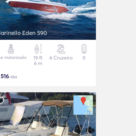
arinello Eden 590
te motorizado
19 ft
6 Cruzeiro
0
6 m
$
516
/dia