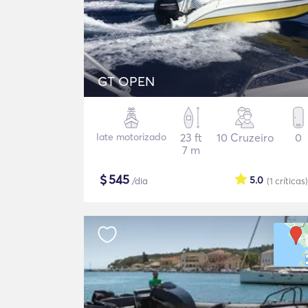
GT OPEN
Iate motorizado
23 ft
10 Cruzeiro
0
7 m
$
545
5.0
/dia
(1
críticas
)