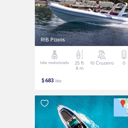
RIB Paxos
Iate motorizado
25 ft
10 Cruzeiro
0
8 m
$
683
/dia