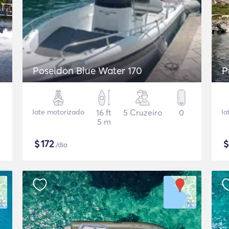
Poseidon Blue Water 170
P
Iate motorizado
16 ft
5 Cruzeiro
0
Ia
5 m
$
172
/dia