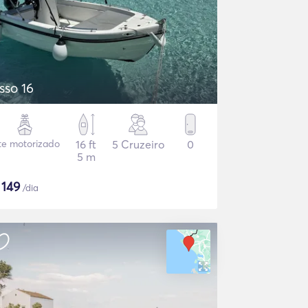
sso 16
te motorizado
16 ft
5 Cruzeiro
0
5 m
$
149
/dia