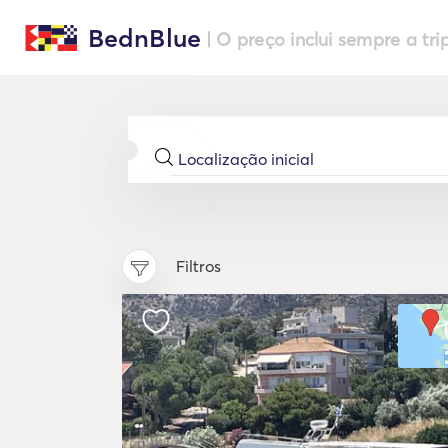
BednBlue
| O preço inclui sempre a tri
Filtros