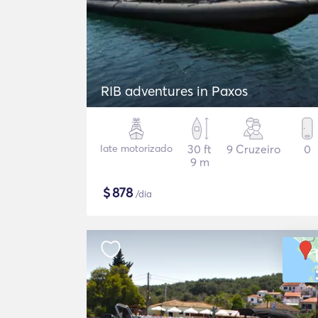
RIB adventures in Paxos
Iate motorizado
30 ft
9 Cruzeiro
0
9 m
$
878
/dia