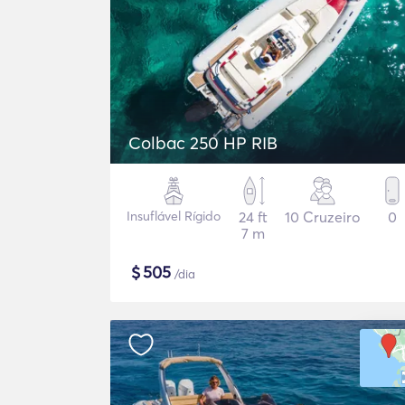
Colbac 250 HP RIB
Insuflável Rígido
24 ft
10 Cruzeiro
0
7 m
$
505
/dia