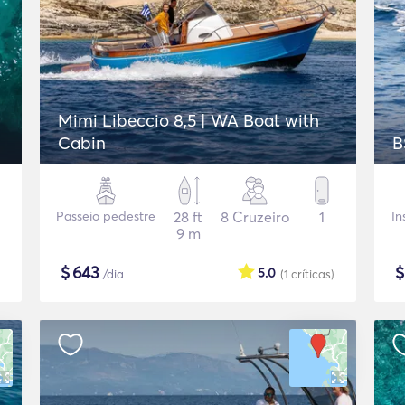
Mimi Libeccio 8,5 | WA Boat with
Cabin
B
Passeio pedestre
28 ft
8 Cruzeiro
1
In
9 m
$
643
5.0
/dia
(1
críticas
)