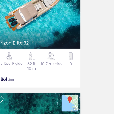
Orizon Elite 32
suflável Rígido
32 ft
10 Cruzeiro
0
10 m
$
861
/dia