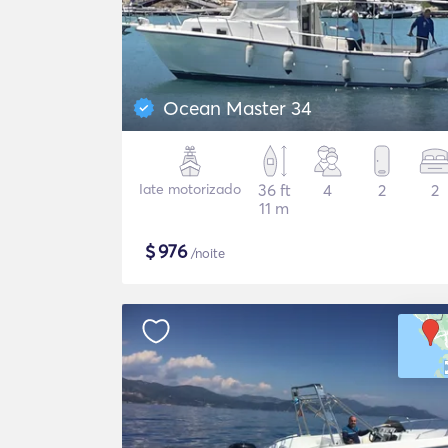
Ocean Master 34
Iate motorizado
36 ft
4
2
2
11 m
$
976
/noite