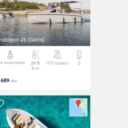
rotagon 25 (Gaios)
te motorizado
26 ft
11 Cruzeiro
0
8 m
$
689
/dia