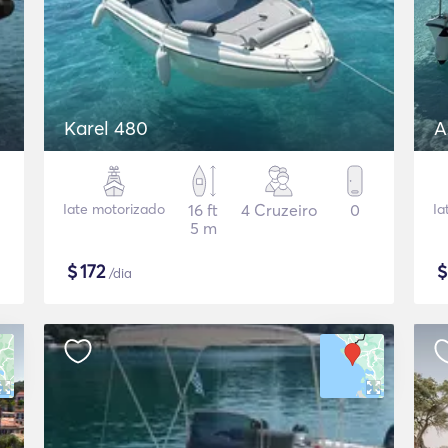
Karel 480
A
Iate motorizado
16 ft
4 Cruzeiro
0
Ia
5 m
$
172
/dia