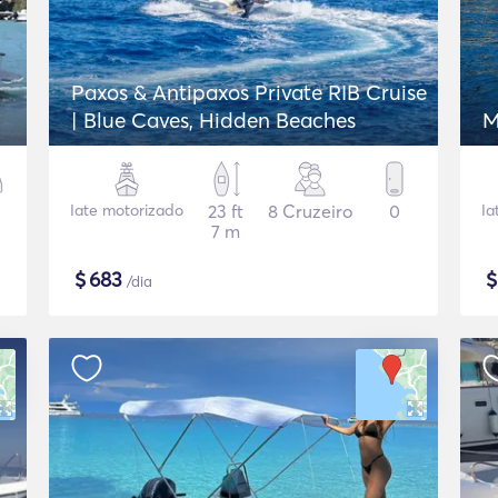
Paxos & Antipaxos Private RIB Cruise
| Blue Caves, Hidden Beaches
M
Iate motorizado
23 ft
8 Cruzeiro
0
Ia
7 m
$
683
/dia