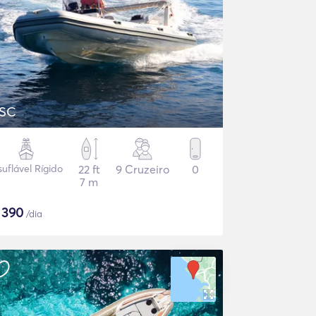
SC
suflável Rígido
22 ft
9 Cruzeiro
0
7 m
$
390
/dia