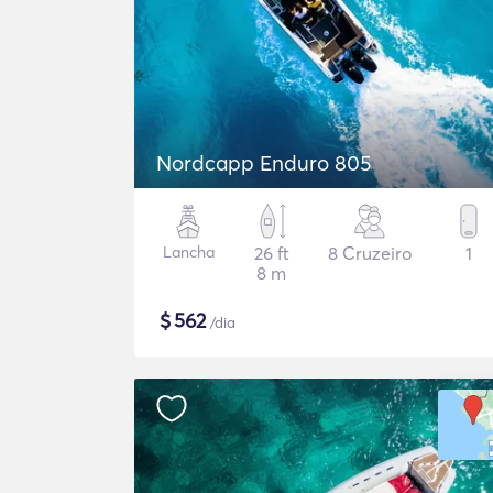
Nordcapp Enduro 805
Lancha
26 ft
8 Cruzeiro
1
8 m
$
562
/dia