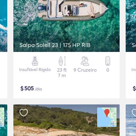
Salpa Soleil 23 | 175 HP RIB
Insuflável Rígido
23 ft
9 Cruzeiro
0
In
7 m
$
505
/dia