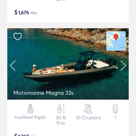
$
1,676
/dia
Motomarine Magna 32s
Insuflável Rígido
35 ft
10 Cruzeiro
1
11 m