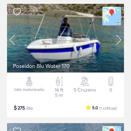
Poseidon Blu Water 170
Iate motorizado
16 ft
5 Cruzeiro
0
5 m
$
275
5.0
/dia
(1
críticas
)