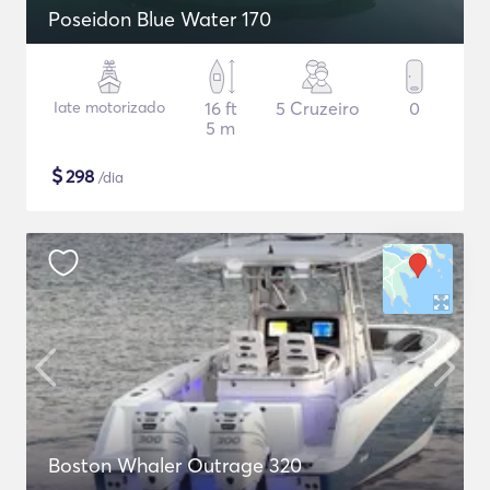
Poseidon Blue Water 170
Iate motorizado
16 ft
5 Cruzeiro
0
5 m
$
298
/dia
Boston Whaler Outrage 320