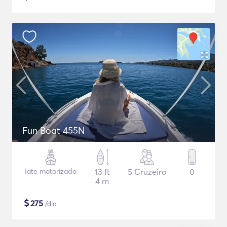
Fun Boat 455N
Iate motorizado
13 ft
5 Cruzeiro
0
4 m
$
275
/dia