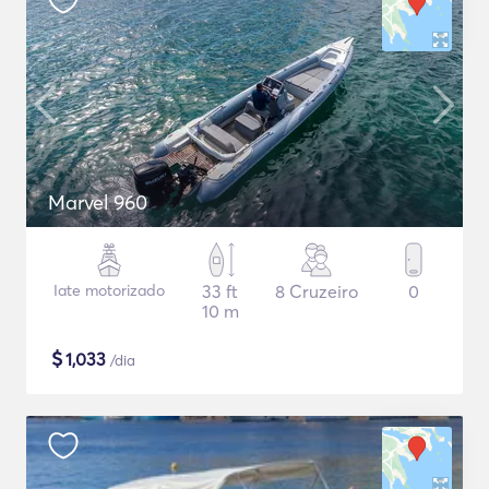
Marvel 960
Iate motorizado
33 ft
8 Cruzeiro
0
10 m
$
1,033
/dia