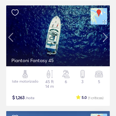
Piantoni Fantasy 45
Iate motorizado
45 ft
6
3
5
14 m
$
1,263
5.0
/noite
(1
críticas
)