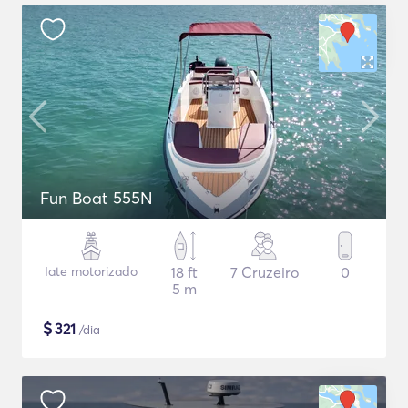
Fun Boat 555N
Iate motorizado
18 ft
7 Cruzeiro
0
5 m
$
321
/dia