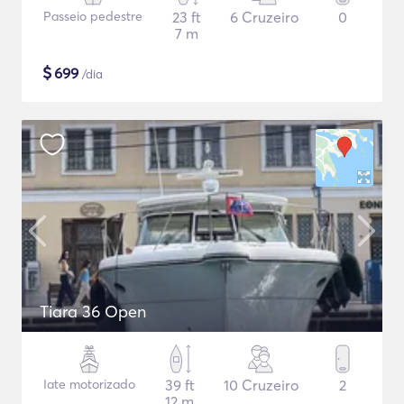
Passeio pedestre
23 ft
6 Cruzeiro
0
7 m
$
699
/dia
Tiara 36 Open
Iate motorizado
39 ft
10 Cruzeiro
2
12 m