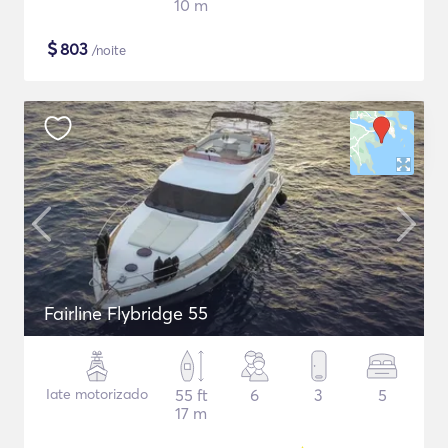
10 m
$
803
/noite
Fairline Flybridge 55
Iate motorizado
55 ft
6
3
5
17 m