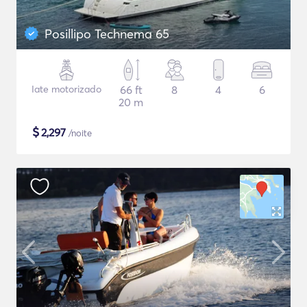
Posillipo Technema 65
Iate motorizado
66 ft
8
4
6
20 m
$
2,297
/noite