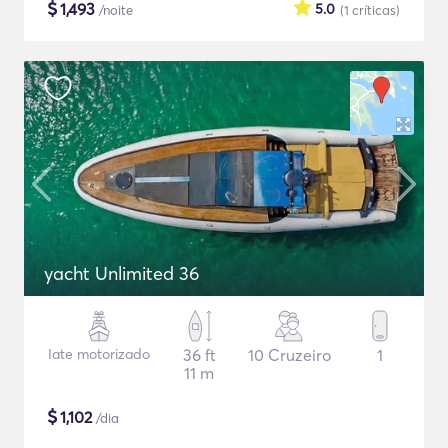
$
1,493
5.0
/noite
(1
críticas
)
yacht Unlimited 36
Iate motorizado
36 ft
10 Cruzeiro
1
11 m
$
1,102
/dia