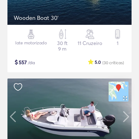
Wooden Boat 30'
Iate motorizado
30 ft
11 Cruzeiro
1
9 m
$
557
5.0
/dia
(30
críticas
)