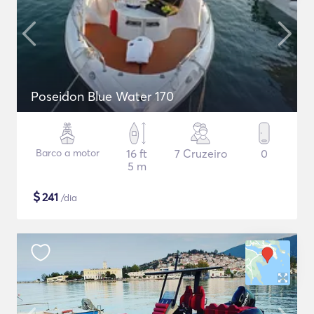
Poseidon Blue Water 170
Barco a motor
16 ft
7 Cruzeiro
0
5 m
$
241
/dia