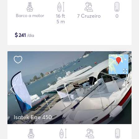
Barco a motor
16 ft
7 Cruzeiro
0
5 m
$
241
/dia
Isatek Ege 450