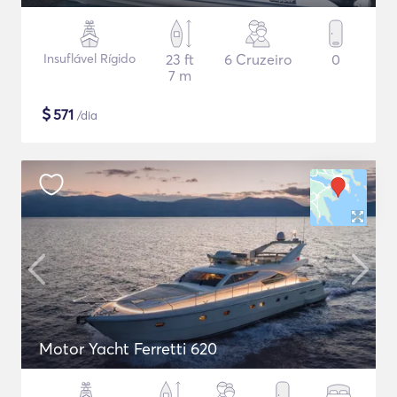
Insuflável Rígido
23 ft
6 Cruzeiro
0
7 m
$
571
/dia
Motor Yacht Ferretti 620