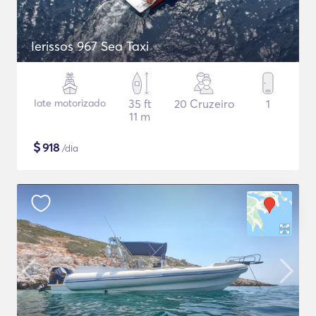
Ierissos 967 Sea Taxi
Iate motorizado
35 ft
20 Cruzeiro
1
11 m
$
918
/dia