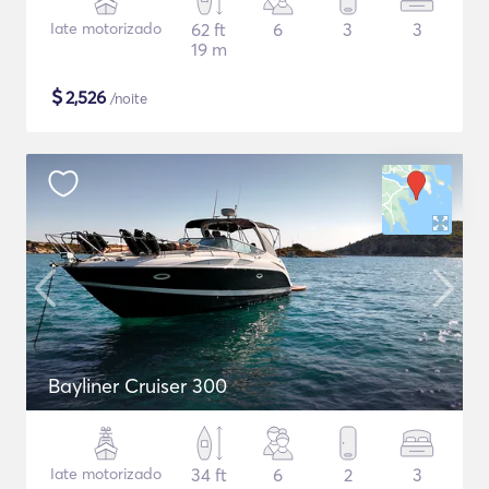
Iate motorizado
62 ft
6
3
3
19 m
$
2,526
/noite
Bayliner Cruiser 300
Iate motorizado
34 ft
6
2
3