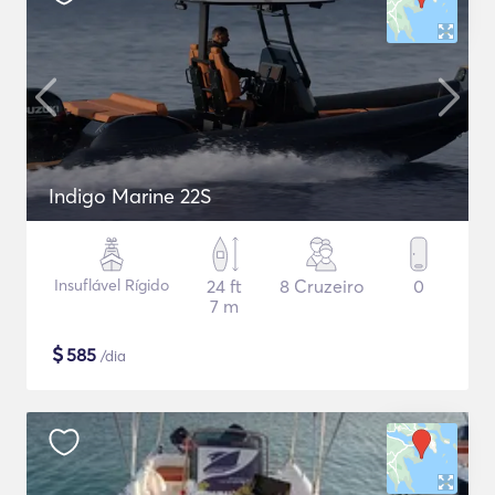
Indigo Marine 22S
Insuflável Rígido
24 ft
8 Cruzeiro
0
7 m
$
585
/dia