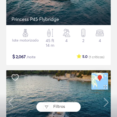
Princess P45 Flybridge
Iate motorizado
45 ft
4
2
4
14 m
$
2,067
5.0
/noite
(1
críticas
)
Filtros