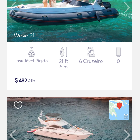
Wave 21
Insuflável Rígido
21 ft
6 Cruzeiro
0
6 m
$
482
/dia