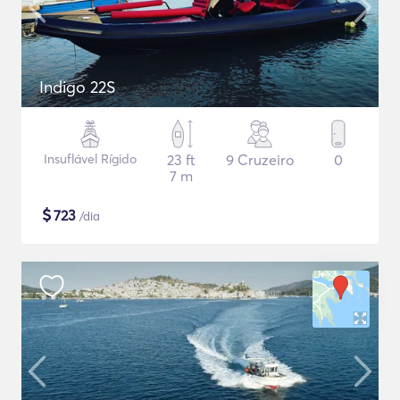
Indigo 22S
Insuflável Rígido
23 ft
9 Cruzeiro
0
7 m
$
723
/dia