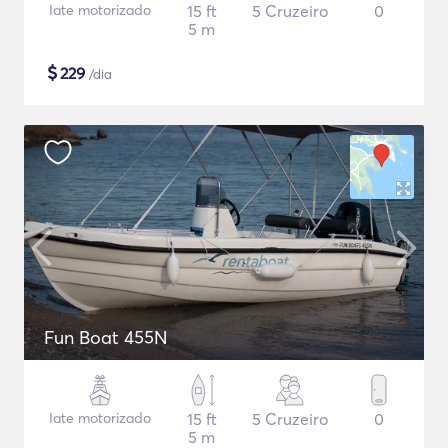
Iate motorizado
15 ft
5 Cruzeiro
0
5 m
$
229
/dia
Fun Boat 455N
Iate motorizado
15 ft
5 Cruzeiro
0
5 m