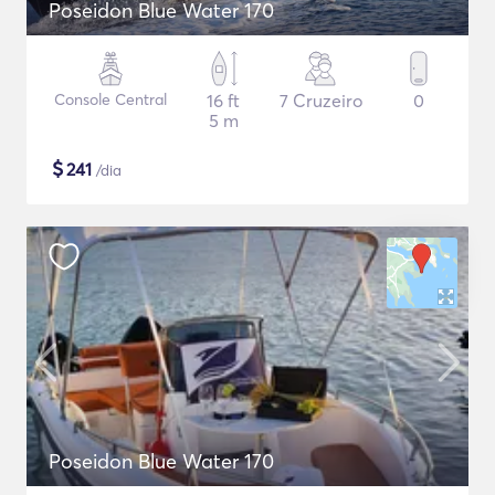
Poseidon Blue Water 170
Console Central
16 ft
7 Cruzeiro
0
5 m
$
241
/dia
Poseidon Blue Water 170