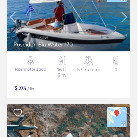
Poseidon Blu Water 170
Iate motorizado
16 ft
5 Cruzeiro
0
5 m
$
275
/dia