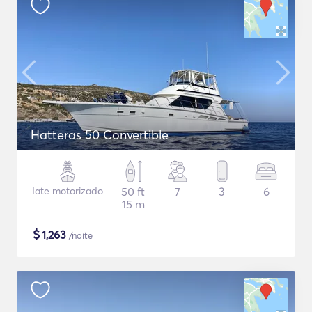
Hatteras 50 Convertible
Iate motorizado
50 ft
7
3
6
15 m
$
1,263
/noite