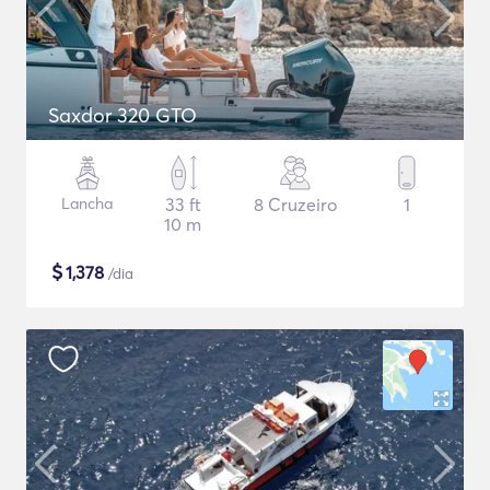
Saxdor 320 GTO
Lancha
33 ft
8 Cruzeiro
1
10 m
$
1,378
/dia