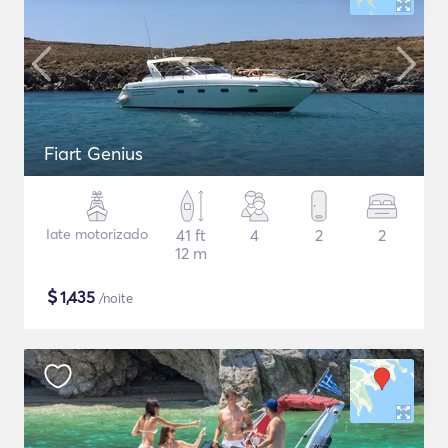
Fiart Genius
Iate motorizado
41 ft
4
2
2
12 m
$
1,435
/noite