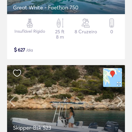
Great White - Faethon 750
Insuflável Rígido
25 ft
8 Cruzeiro
0
8 m
$
627
/dia
Skipper-Bsk S23