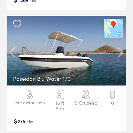
$
1,269
/dia
Poseidon Blu Water 170
Iate motorizado
16 ft
5 Cruzeiro
0
5 m
$
275
/dia