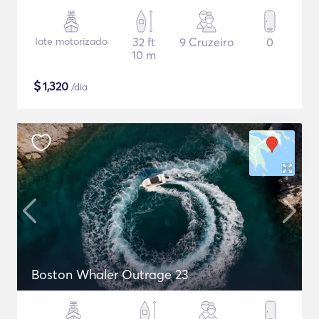
Iate motorizado
32 ft
9 Cruzeiro
0
10 m
$
1,320
/dia
Boston Whaler Outrage 23