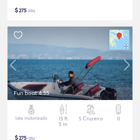
$
275
/dia
Fun boat 4.55
Iate motorizado
15 ft
5 Cruzeiro
0
5 m
$
275
/dia