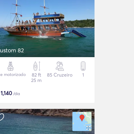
ustom 82
te motorizado
82 ft
85 Cruzeiro
1
25 m
$
1,140
/dia