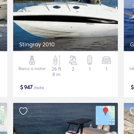
Stingray 2010
G
Barco a motor
26 ft
2
1
1
Ia
8 m
$
947
/noite