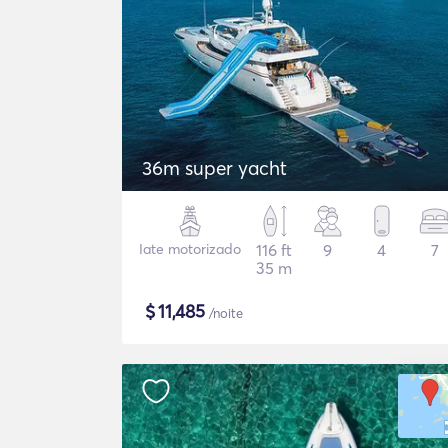
36m super yacht
Iate motorizado
116 ft
9
4
7
35 m
$
11,485
/noite