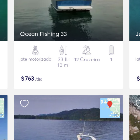
Ocean Fishing 33
J
Iate motorizado
33 ft
12 Cruzeiro
1
Ia
10 m
$
763
/dia