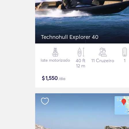
Technohull Explorer 40
Iate motorizado
40 ft
11 Cruzeiro
1
12 m
$
1,550
/dia