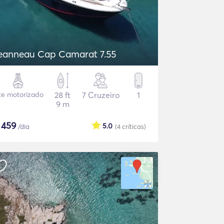
eanneau Cap Camarat 7.55
te motorizado
28 ft
7 Cruzeiro
1
9 m
$
459
5.0
/dia
(4
críticas
)