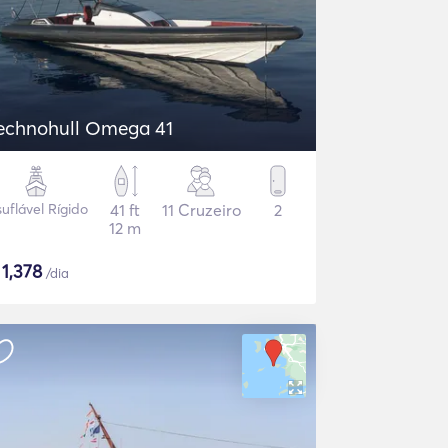
echnohull Omega 41
suflável Rígido
41 ft
11 Cruzeiro
2
12 m
$
1,378
/dia