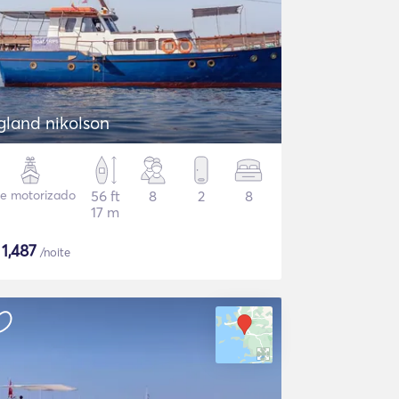
gland nikolson
te motorizado
56 ft
8
2
8
17 m
$
1,487
/noite