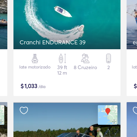
Cranchi ENDURANCE 39
e
Iate motorizado
39 ft
8 Cruzeiro
2
Ia
12 m
$
1,033
/dia