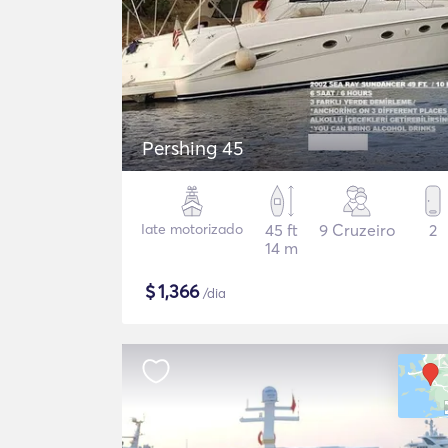
Pershing 45
Iate motorizado
45 ft
9 Cruzeiro
2
14 m
$
1,366
/dia