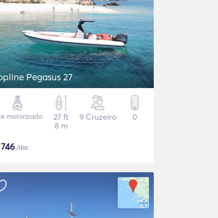
opline Pegasus 27
te motorizado
27 ft
9 Cruzeiro
0
8 m
$
746
/dia