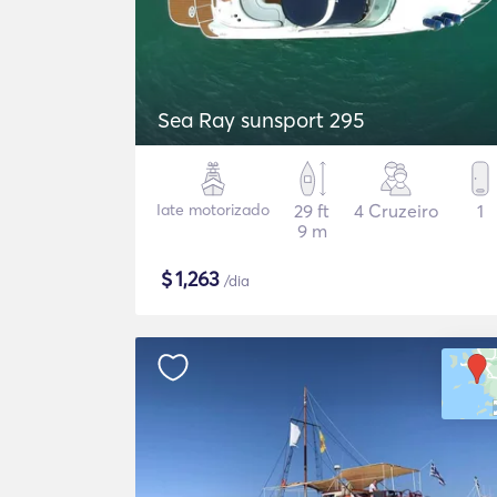
Sea Ray sunsport 295
Iate motorizado
29 ft
4 Cruzeiro
1
9 m
$
1,263
/dia