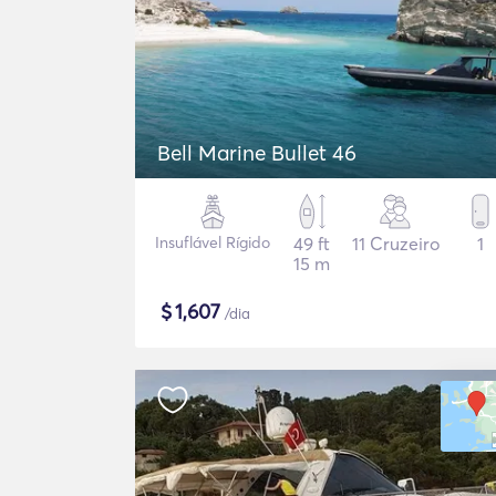
Bell Marine Bullet 46
Insuflável Rígido
49 ft
11 Cruzeiro
1
15 m
$
1,607
/dia