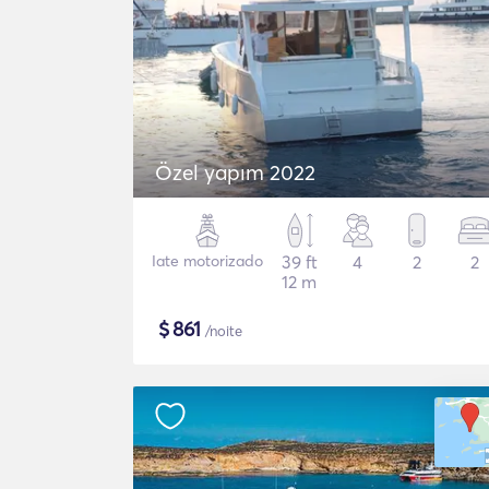
Özel yapım 2022
Iate motorizado
39 ft
4
2
2
12 m
$
861
/noite