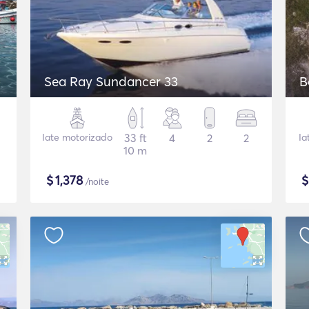
Sea Ray Sundancer 33
B
Iate motorizado
33 ft
4
2
2
Ia
10 m
$
1,378
/noite