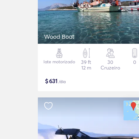
Wood Boat
Iate motorizado
39 ft
30
0
12 m
Cruzeiro
$
631
/dia