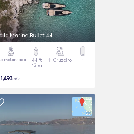
elle Marine Bullet 44
te motorizado
44 ft
11 Cruzeiro
1
13 m
$
1,493
/dia