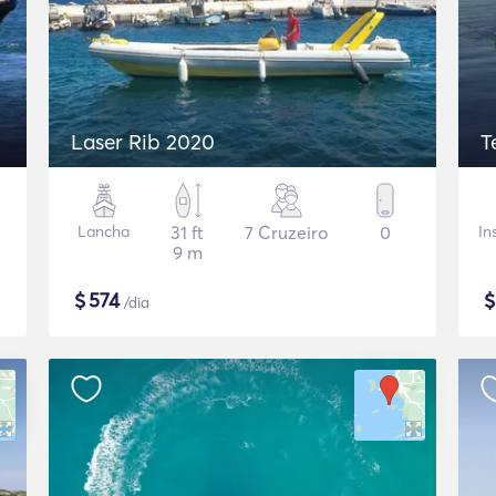
Laser Rib 2020
T
Lancha
31 ft
7 Cruzeiro
0
In
9 m
$
574
/dia