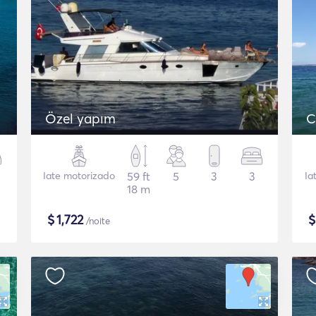
Özel yapım
C
Iate motorizado
59 ft
5
3
3
Ia
18 m
$
1,722
/noite