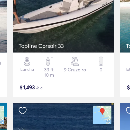
Topline Corsair 33
T
Lancha
33 ft
9 Cruzeiro
0
Ia
10 m
$
1,493
/dia