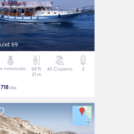
ulet 69
te motorizado
69 ft
45 Cruzeiro
2
21 m
$
718
/dia