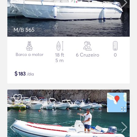
M/B 565
Barco a motor
18 ft
6 Cruzeiro
0
5 m
$
183
/dia