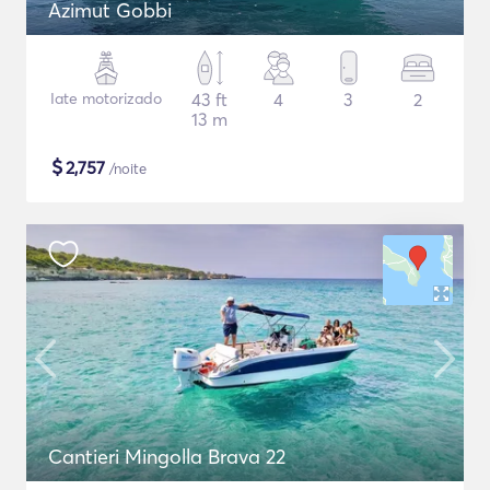
Azimut Gobbi
Iate motorizado
43 ft
4
3
2
13 m
$
2,757
/noite
Cantieri Mingolla Brava 22