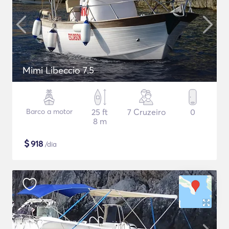
Mimi Libeccio 7.5
Barco a motor
25 ft
7 Cruzeiro
0
8 m
$
918
/dia