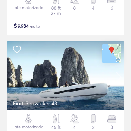
Iate motorizado
88 ft
8
4
6
27 m
$
9,934
/noite
Fiart Seawalker 43
Iate motorizado
45 ft
4
2
3