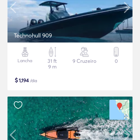
Technohull 909
Lancha
31 ft
9 Cruzeiro
0
9 m
$
1,194
/dia