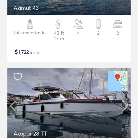
Azimut 43
Iate motorizado
43 ft
4
2
2
13 m
$
1,722
/noite
Axopar 28 TT