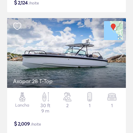
$
2,124
/noite
Axopar 28 T-Top
Lancha
30 ft
2
1
1
9 m
$
2,009
/noite