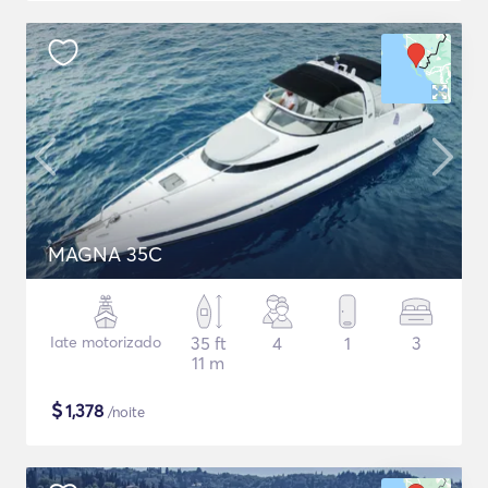
MAGNA 35C
Iate motorizado
35 ft
4
1
3
11 m
$
1,378
/noite