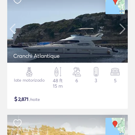
Cranchi Atlantique
Iate motorizado
48 ft
6
3
5
15 m
$
2,871
/noite