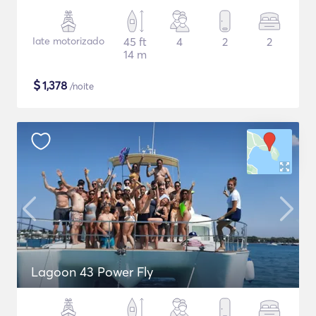
Iate motorizado
45 ft
4
2
2
14 m
$
1,378
/noite
Lagoon 43 Power Fly