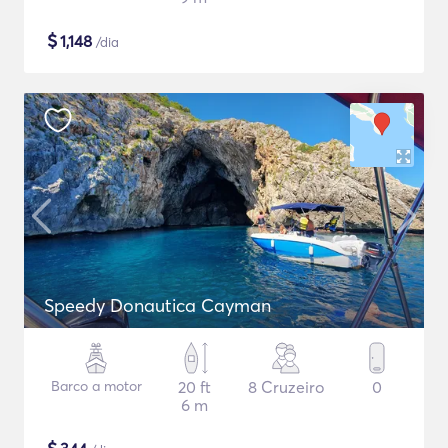
$
1,148
/dia
Speedy Donautica Cayman
Barco a motor
20 ft
8 Cruzeiro
0
6 m