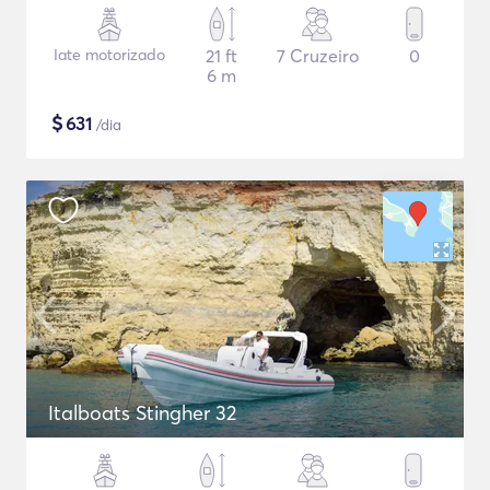
Iate motorizado
21 ft
7 Cruzeiro
0
6 m
$
631
/dia
Italboats Stingher 32