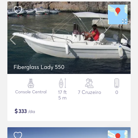
Fiberglass Lady 550
Console Central
17 ft
7 Cruzeiro
0
5 m
$
333
/dia