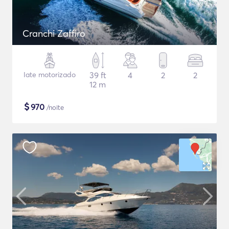
Cranchi Zaffiro
Iate motorizado
39 ft
4
2
2
12 m
$
970
/noite