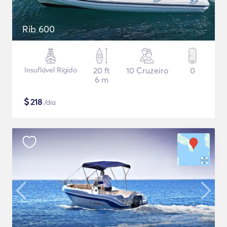
Rib 600
Insuflável Rígido
20 ft
10 Cruzeiro
0
6 m
$
218
/dia