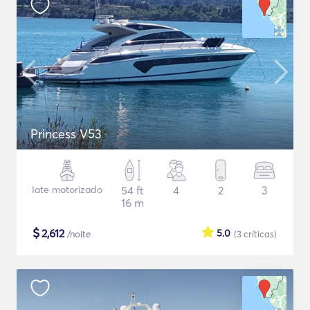
Princess V53
Iate motorizado
54 ft
4
2
3
16 m
$
2,612
5.0
/noite
(3
críticas
)