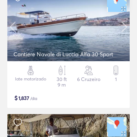
Cantiere Navale di Luccia Alfa 30 Sport
Iate motorizado
30 ft
6 Cruzeiro
1
9 m
$
1,837
/dia