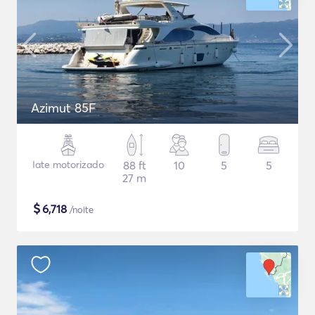
Azimut 85F
Iate motorizado
88 ft
10
5
5
27 m
$
6,718
/noite