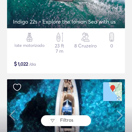
Indigo 22s - Explore the Ionian Sea with us
Iate motorizado
23 ft
8 Cruzeiro
0
7 m
$
1,022
/dia
Filtros