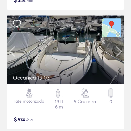
$
344
/dia
Oceanica 19.03
Iate motorizado
19 ft
5 Cruzeiro
0
6 m
$
574
/dia