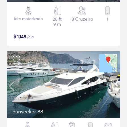
Iate motorizado
28 ft
8 Cruzeiro
1
9 m
$
1,148
/dia
Sunseeker 88