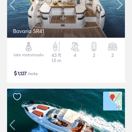
Bavaria SR41
Iate motorizado
43 ft
4
2
2
13 m
$
1,127
/noite