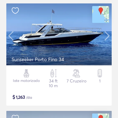
Sunseeker Porto Fino 34
Iate motorizado
34 ft
7 Cruzeiro
1
10 m
$
1,263
/dia