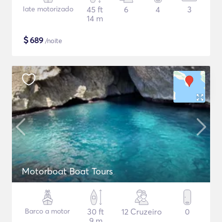
Iate motorizado
45 ft
6
4
3
14 m
$
689
/noite
Motorboat Boat Tours
Barco a motor
30 ft
12 Cruzeiro
0
9 m