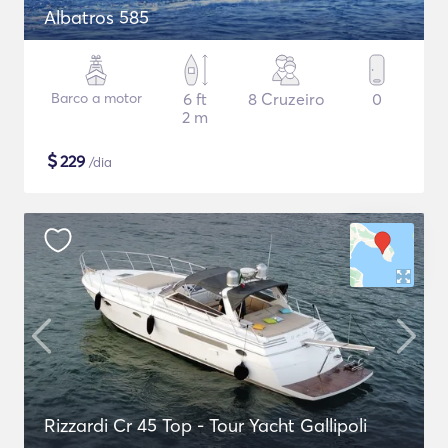
Albatros 585
Barco a motor
6 ft
8 Cruzeiro
0
2 m
$
229
/dia
Rizzardi Cr 45 Top - Tour Yacht Gallipoli