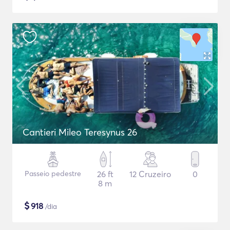
Cantieri Mileo Teresynus 26
Passeio pedestre
26 ft
12 Cruzeiro
0
8 m
$
918
/dia