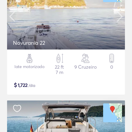
Novurania 22
Iate motorizado
22 ft
9 Cruzeiro
0
7 m
$
1,722
/dia