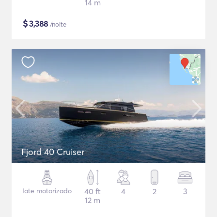
14 m
$
3,388
/noite
Fjord 40 Cruiser
Iate motorizado
40 ft
4
2
3
12 m