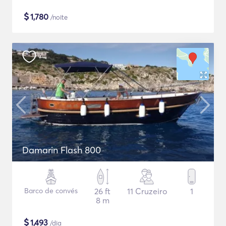
$
1,780
/noite
Damarin Flash 800
Barco de convés
26 ft
11 Cruzeiro
1
8 m
$
1,493
/dia