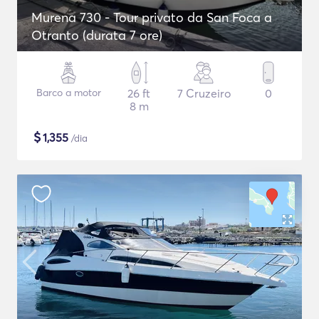
Murena 730 - Tour privato da San Foca a
Otranto (durata 7 ore)
Barco a motor
26 ft
7 Cruzeiro
0
8 m
$
1,355
/dia