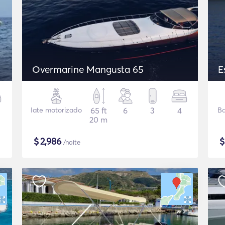
Overmarine Mangusta 65
E
Iate motorizado
65 ft
6
3
4
Ba
20 m
$
2,986
/noite