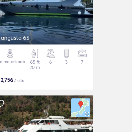
angusta 65
te motorizado
65 ft
6
3
7
20 m
$
2,756
/noite