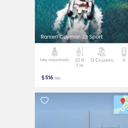
Ranieri Cayman 23 Sport
Iate motorizado
23 ft
12 Cruzeiro
0
7 m
$
516
/dia