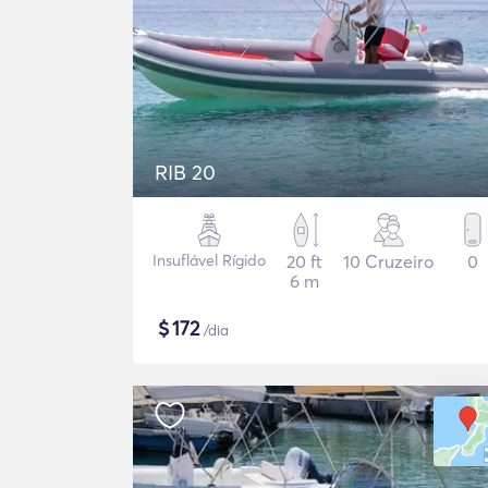
RIB 20
Insuflável Rígido
20 ft
10 Cruzeiro
0
6 m
$
172
/dia