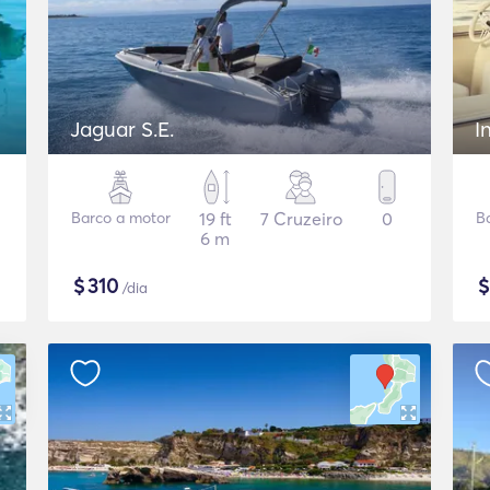
Jaguar S.E.
I
Barco a motor
19 ft
7 Cruzeiro
0
B
6 m
$
310
/dia