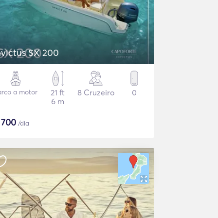
nvictus SX 200
arco a motor
21 ft
8 Cruzeiro
0
6 m
$
700
/dia