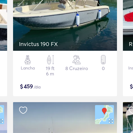
Invictus 190 FX
R
Lancha
19 ft
8 Cruzeiro
0
In
6 m
$
459
/dia