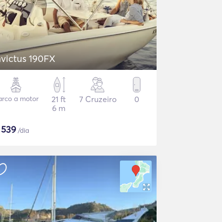
nvictus 190FX
arco a motor
21 ft
7 Cruzeiro
0
6 m
$
539
/dia