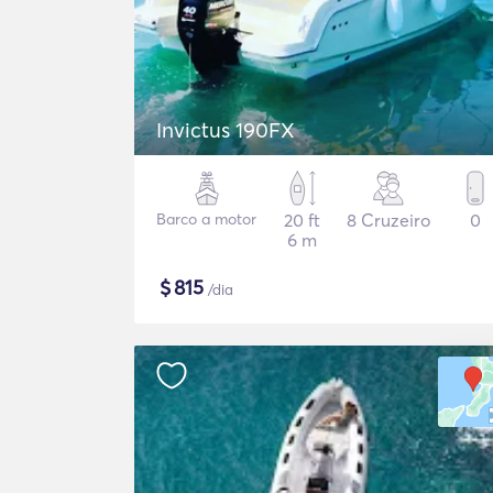
Invictus 190FX
Barco a motor
20 ft
8 Cruzeiro
0
6 m
$
815
/dia