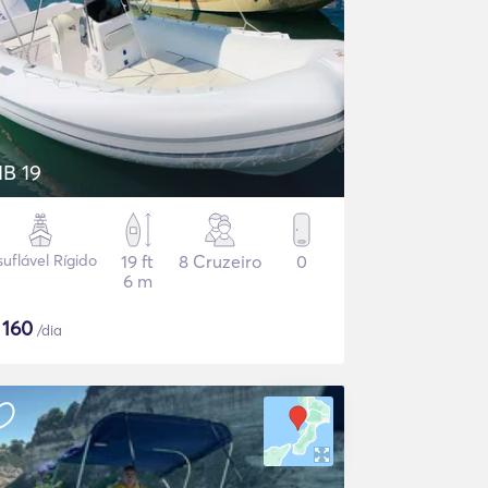
IB 19
suflável Rígido
19 ft
8 Cruzeiro
0
6 m
$
160
/dia