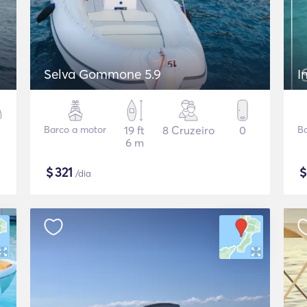
Selva Gommone 5.9
I
Barco a motor
19 ft
8 Cruzeiro
0
B
6 m
$
321
/dia