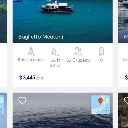
Baglietto Meattini
M
Barco a motor
66 ft
62 Cruzeiro
0
Ia
20 m
$
3,445
/dia