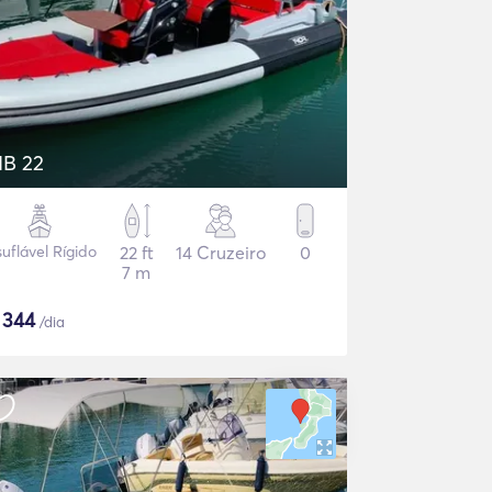
IB 22
suflável Rígido
22 ft
14 Cruzeiro
0
7 m
$
344
/dia