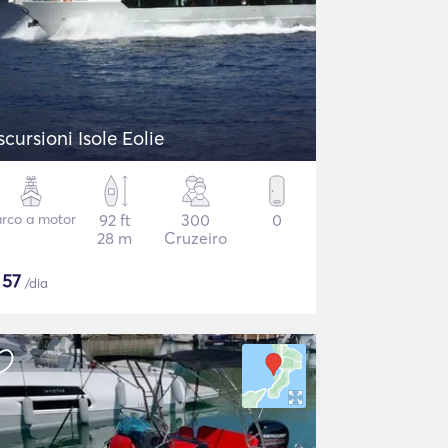
scursioni Isole Eolie
rco a motor
92 ft
300
0
28 m
Cruzeiro
$
57
/dia