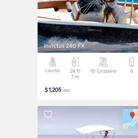
Invictus 240 FX
Lancha
24 ft
10 Cruzeiro
0
7 m
$
1,205
/dia