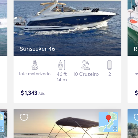
Sunseeker 46
R
Iate motorizado
46 ft
10 Cruzeiro
2
In
14 m
$
1,343
/dia