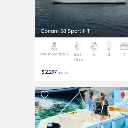
Conam 58 Sport HT
Iate motorizado
58 ft
6
3
4
18 m
$
2,297
/noite