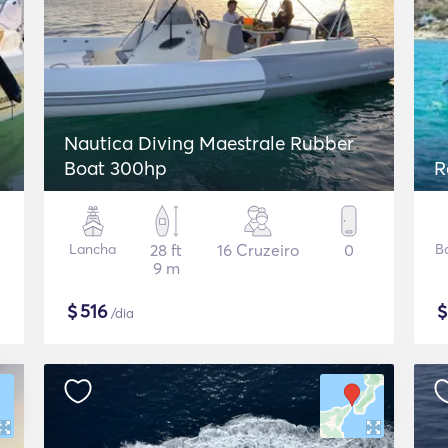
Nautica Diving Maestrale Rubber
Boat 300hp
R
Lancha
28 ft
16 Cruzeiro
0
B
9 m
$
516
/dia