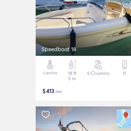
Speedboat 18
Lancha
18 ft
6 Cruzeiro
0
5 m
$
413
/dia