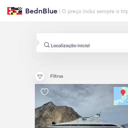
BednBlue
| O preço inclui sempre a tri
Filtros