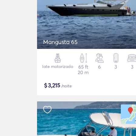
Mangusta 65
Iate motorizado
65 ft
6
3
3
20 m
$
3,215
/noite