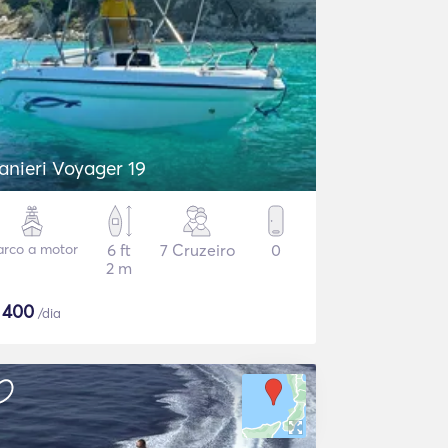
anieri Voyager 19
arco a motor
6 ft
7 Cruzeiro
0
2 m
$
400
/dia