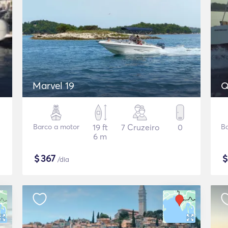
Marvel 19
Q
Barco a motor
19 ft
7 Cruzeiro
0
B
6 m
$
367
/dia