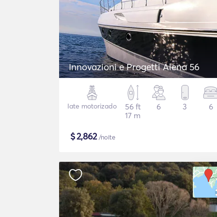
Innovazioni e Progetti Alena 56
Iate motorizado
56 ft
6
3
6
17 m
$
2,862
/noite