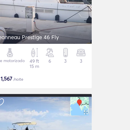
eanneau Prestige 46 Fly
te motorizado
49 ft
6
3
3
15 m
$
1,567
/noite