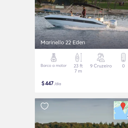
Marinello 22 Eden
Barco a motor
23 ft
9 Cruzeiro
0
7 m
$
447
/dia