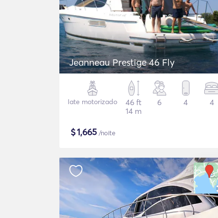
Jeanneau Prestige 46 Fly
Iate motorizado
46 ft
6
4
4
14 m
$
1,665
/noite