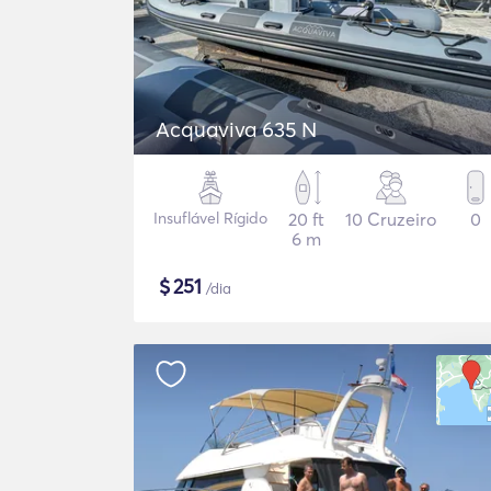
Acquaviva 635 N
Insuflável Rígido
20 ft
10 Cruzeiro
0
6 m
$
251
/dia