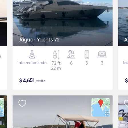
Jaguar Yachts 72
A
Iate motorizado
72 ft
6
3
3
Ia
22 m
$
4,651
/noite