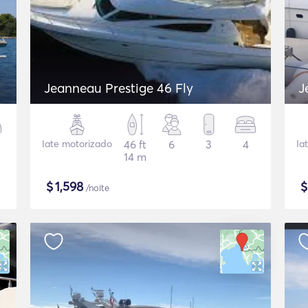
Jeanneau Prestige 46 Fly
J
Iate motorizado
46 ft
6
3
4
Ia
14 m
$
1,598
/noite