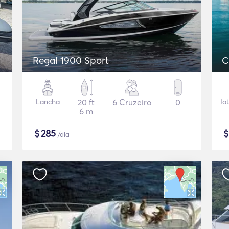
Regal 1900 Sport
C
Lancha
20 ft
6 Cruzeiro
0
Ia
6 m
$
285
/dia