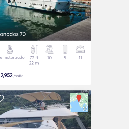
anados 70
te motorizado
72 ft
10
5
11
22 m
$
2,952
/noite