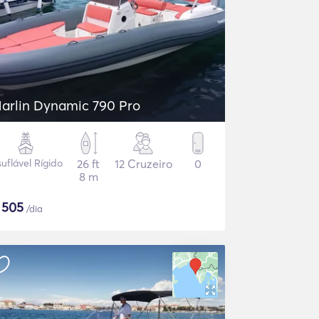
arlin Dynamic 790 Pro
suflável Rígido
26 ft
12 Cruzeiro
0
8 m
$
505
/dia