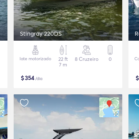
Stingray 220DS
R
Iate motorizado
22 ft
8 Cruzeiro
0
Co
7 m
$
354
/dia