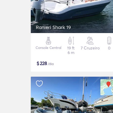
Ranieri Shark 19
Console Central
19 ft
7 Cruzeiro
0
6 m
$
228
/dia