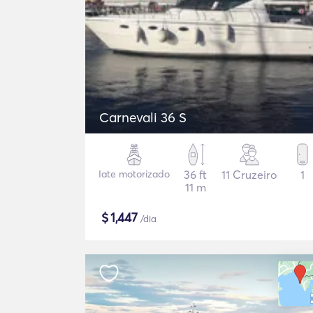
Carnevali 36 S
Iate motorizado
36 ft
11 Cruzeiro
1
11 m
$
1,447
/dia