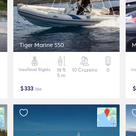
Tiger Marine 550
M
Insuflável Rígido
18 ft
10 Cruzeiro
0
In
5 m
$
333
/dia