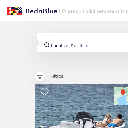
BednBlue
| O preço inclui sempre a tri
Filtros