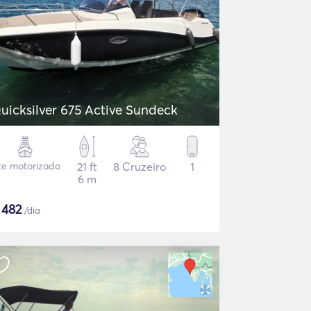
uicksilver 675 Active Sundeck
te motorizado
21 ft
8 Cruzeiro
1
6 m
$
482
/dia