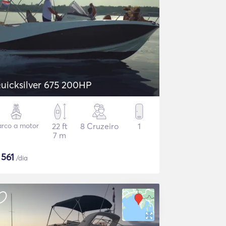
uicksilver 675 200HP
arco a motor
22 ft
8 Cruzeiro
1
7 m
$
561
/dia