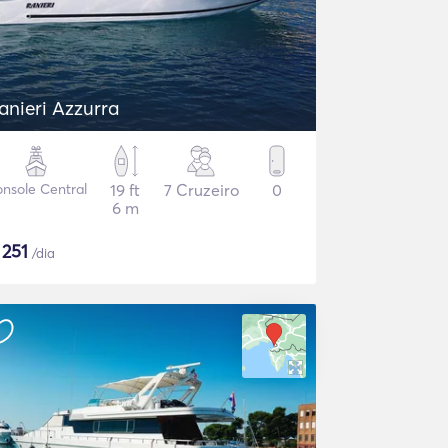
anieri Azzurra
nsole Central
19 ft
7 Cruzeiro
0
6 m
$
251
/dia