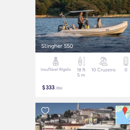
Stingher 550
Insuflável Rígido
18 ft
10 Cruzeiro
0
5 m
$
333
/dia