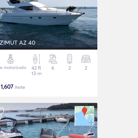
ZIMUT AZ 40
te motorizado
42 ft
6
2
2
13 m
$
1,607
/noite