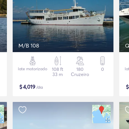
M/B 108
Q
Iate motorizado
108 ft
180
0
Ia
33 m
Cruzeiro
$
4,019
/dia