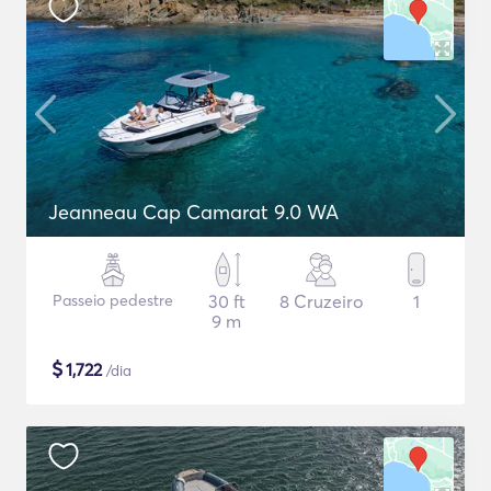
Jeanneau Cap Camarat 9.0 WA
Passeio pedestre
30 ft
8 Cruzeiro
1
9 m
$
1,722
/dia