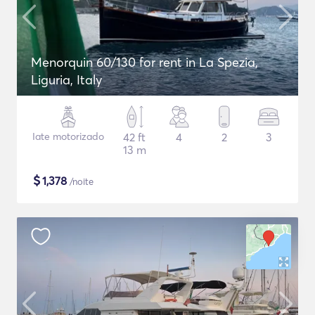
Menorquin 60/130 for rent in La Spezia,
Liguria, Italy
Iate motorizado
42 ft
4
2
3
13 m
$
1,378
/noite