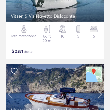
Vitsen & Vis Navetta Dislocante
Iate motorizado
66 ft
10
5
5
20 m
$
2,871
/noite