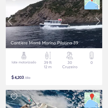
Cantiere Marrè Marino Pilotina 39
Iate motorizado
39 ft
30
0
12 m
Cruzeiro
$
4,203
/dia