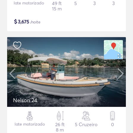
Iate motorizado
49 ft
5
3
3
15 m
$
3,675
/noite
Nelson 24
Iate motorizado
26 ft
5 Cruzeiro
0
8 m