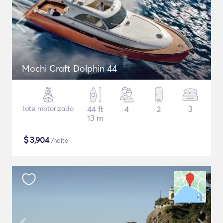
Mochi Craft Dolphin 44
Iate motorizado
44 ft
4
2
3
13 m
$
3,904
/noite