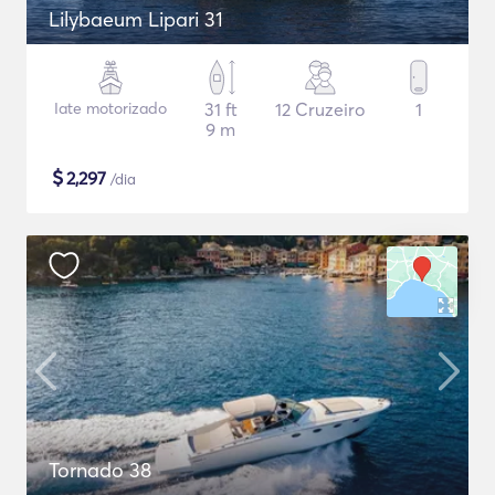
Lilybaeum Lipari 31
Iate motorizado
31 ft
12 Cruzeiro
1
9 m
$
2,297
/dia
Tornado 38