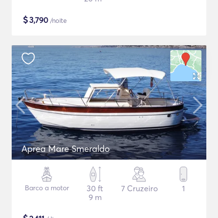
$
3,790
/noite
Aprea Mare Smeraldo
Barco a motor
30 ft
7 Cruzeiro
1
9 m