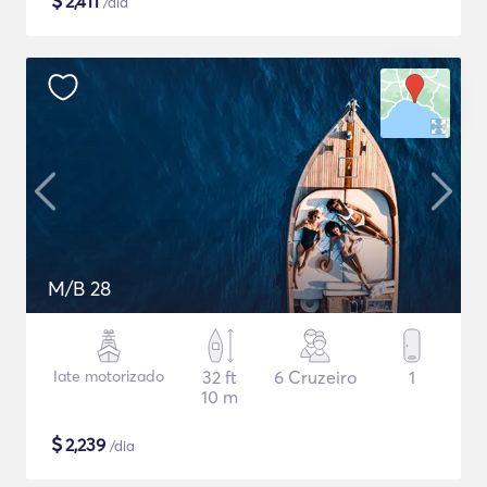
$
2,411
/dia
M/B 28
Iate motorizado
32 ft
6 Cruzeiro
1
10 m
$
2,239
/dia