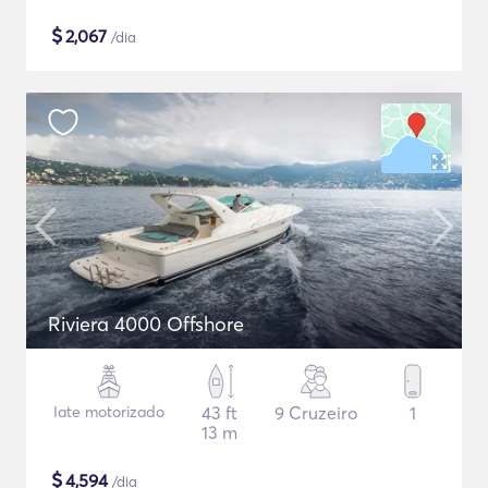
$
2,067
/dia
Riviera 4000 Offshore
Iate motorizado
43 ft
9 Cruzeiro
1
13 m
$
4,594
/dia