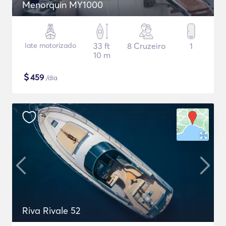
Menorquin MY1000
Iate motorizado
33 ft
8 Cruzeiro
1
10 m
$
459
/dia
Riva Rivale 52