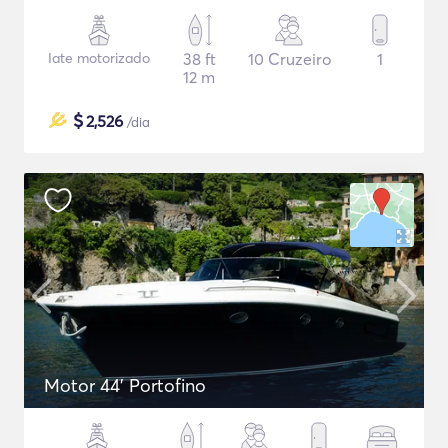
Iate motorizado
38 ft
10 Cruzeiro
1
12 m
$
2,526
/dia
Motor 44' Portofino