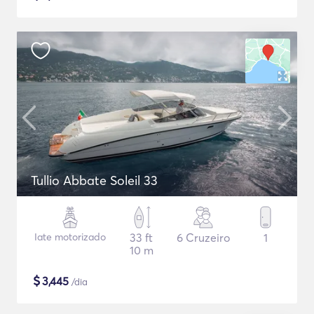
Tullio Abbate Soleil 33
Iate motorizado
33 ft
6 Cruzeiro
1
10 m
$
3,445
/dia