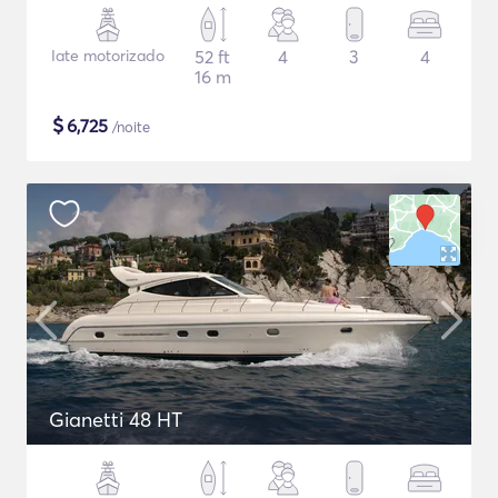
Iate motorizado
52 ft
4
3
4
16 m
$
6,725
/noite
Gianetti 48 HT