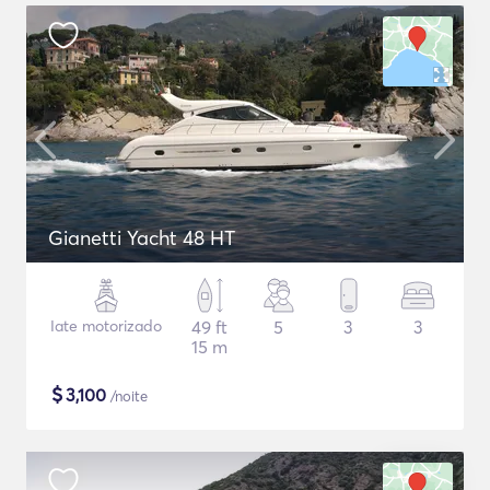
Gianetti Yacht 48 HT
Iate motorizado
49 ft
5
3
3
15 m
$
3,100
/noite