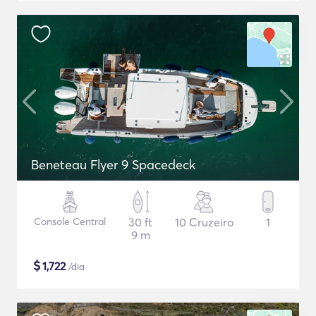
Beneteau Flyer 9 Spacedeck
Console Central
30 ft
10 Cruzeiro
1
9 m
$
1,722
/dia