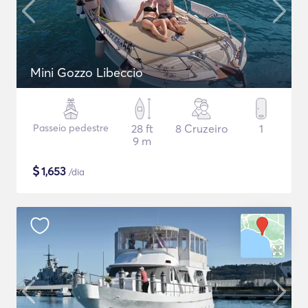
Mini Gozzo Libeccio
Passeio pedestre
28 ft
8 Cruzeiro
1
9 m
$
1,653
/dia