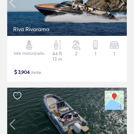
Riva Rivarama
Iate motorizado
44 ft
2
1
1
13 m
$
3,904
/noite