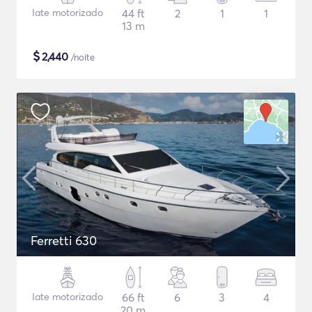
Iate motorizado
44 ft
2
1
1
13 m
$
2,440
/noite
Ferretti 630
Iate motorizado
66 ft
6
3
4
20 m