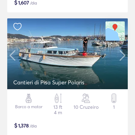
$
1,607
/dia
Cantieri di Pisa Super Polaris
Barco a motor
13 ft
10 Cruzeiro
1
4 m
$
1,378
/dia