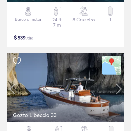
Barco a motor
24 ft
8 Cruzeiro
1
7 m
$
539
/dia
Gozzo Libeccio 33