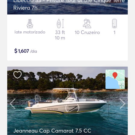
Libeccio 33 - Private Tour of the Cinque Terre
Riviera 7h
Iate motorizado
33 ft
10 Cruzeiro
1
10 m
$
1,607
/dia
Jeanneau Cap Camarat 7.5 CC