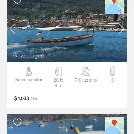
Gozzo Ligure
Barco a motor
26 ft
7 Cruzeiro
0
8 m
$
1,033
/dia