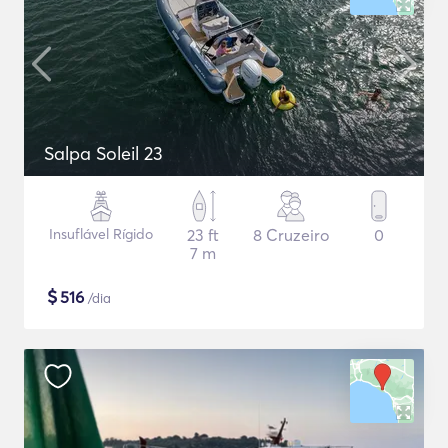
Salpa Soleil 23
Insuflável Rígido
23 ft
8 Cruzeiro
0
7 m
$
516
/dia