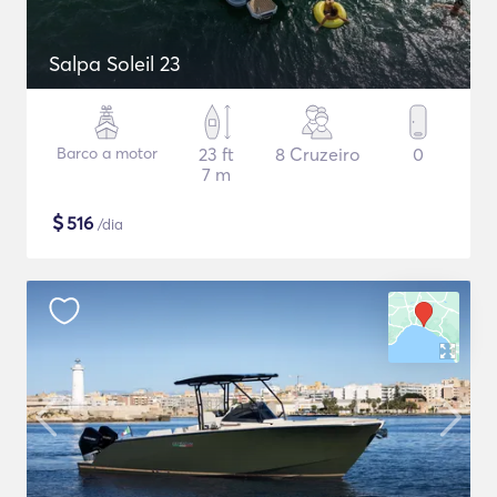
Salpa Soleil 23
Barco a motor
23 ft
8 Cruzeiro
0
7 m
$
516
/dia