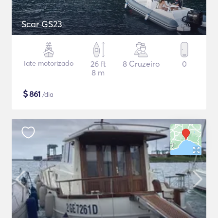
Scar GS23
Iate motorizado
26 ft
8 Cruzeiro
0
8 m
$
861
/dia