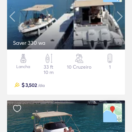
Saver 330 wa
Lancha
33 ft
10 Cruzeiro
1
10 m
$
3,502
/dia