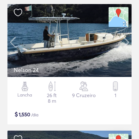
Nelson 24
Lancha
26 ft
9 Cruzeiro
1
8 m
$
1,550
/dia