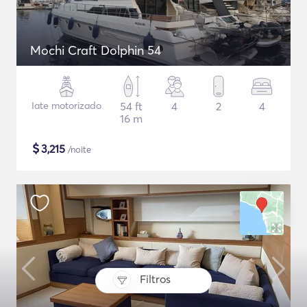
Mochi Craft Dolphin 54
Iate motorizado
54 ft
4
2
4
16 m
$
3,215
/noite
Filtros