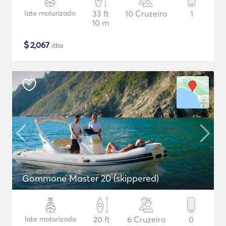
Iate motorizado
33 ft
10 Cruzeiro
1
10 m
$
2,067
/dia
Gommone Master 20 (skippered)
Iate motorizado
20 ft
6 Cruzeiro
0