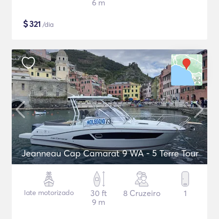
6 m
$
321
/dia
Jeanneau Cap Camarat 9 WA - 5 Terre Tour
Iate motorizado
30 ft
8 Cruzeiro
1
9 m