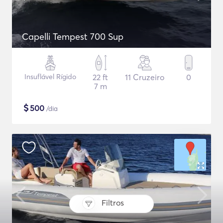
Capelli Tempest 700 Sup
Insuflável Rígido
22 ft
11 Cruzeiro
0
7 m
$
500
/dia
Filtros