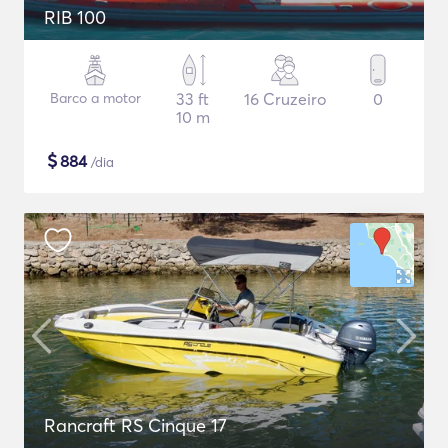
RIB 100
Barco a motor
33 ft
16 Cruzeiro
0
10 m
$
884
/dia
Rancraft RS Cinque 17