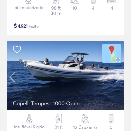
Iate motorizado
98 ft
10
4
4
30 m
$
4,921
/noite
Capelli Tempest 1000 Open
Insuflável Rígido
31 ft
12 Cruzeiro
0