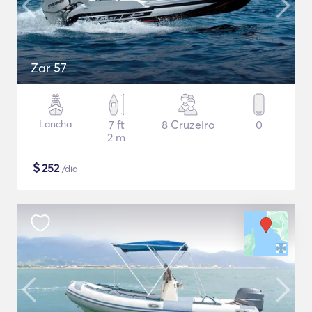
Zar 57
Lancha
7 ft
8 Cruzeiro
0
2 m
$
252
/dia