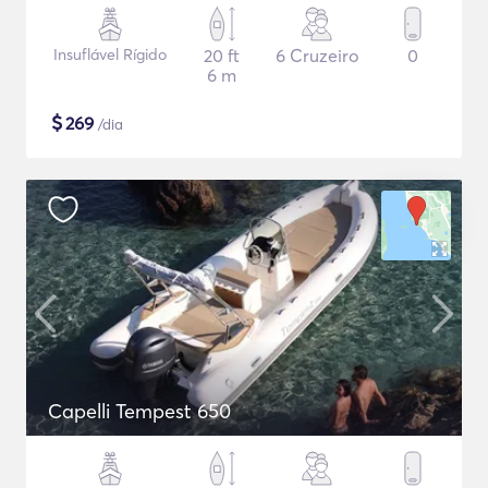
Insuflável Rígido
20 ft
6 Cruzeiro
0
6 m
$
269
/dia
Capelli Tempest 650