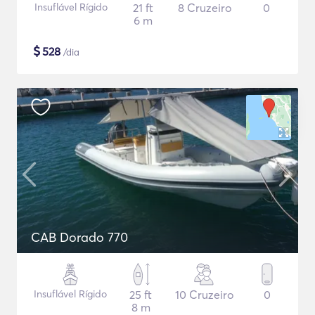
Insuflável Rígido
21 ft
8 Cruzeiro
0
6 m
$
528
/dia
CAB Dorado 770
Insuflável Rígido
25 ft
10 Cruzeiro
0
8 m