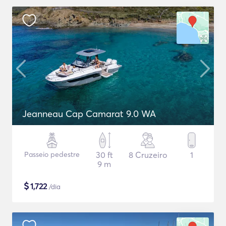
Jeanneau Cap Camarat 9.0 WA
Passeio pedestre
30 ft
8 Cruzeiro
1
9 m
$
1,722
/dia