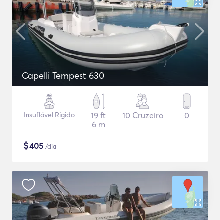
Capelli Tempest 630
Insuflável Rígido
19 ft
10 Cruzeiro
0
6 m
$
405
/dia