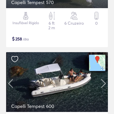
Capelli Tempest 570
Insuflável Rígido
6 ft
6 Cruzeiro
0
2 m
$
258
/dia
Capelli Tempest 600