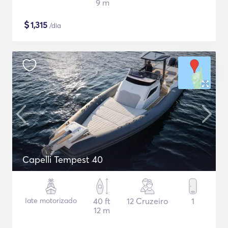
9 m
$
1,315
/dia
Capelli Tempest 40
Iate motorizado
40 ft
12 Cruzeiro
1
12 m