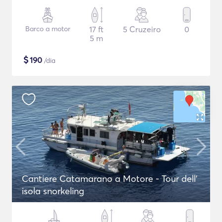
Barco a motor
17 ft
5 Cruzeiro
0
5 m
$
190
/dia
Cantiere Catamarano a Motore - Tour dell'
isola snorkeling