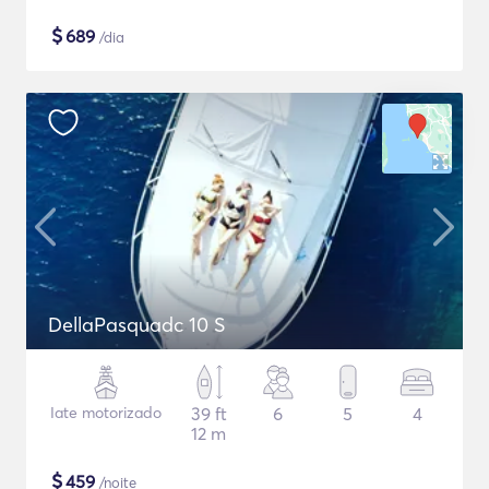
$
689
/dia
DellaPasquadc 10 S
Iate motorizado
39 ft
6
5
4
12 m
$
459
/noite