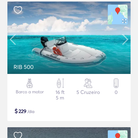
RIB 500
Barco a motor
16 ft
5 Cruzeiro
0
5 m
$
229
/dia