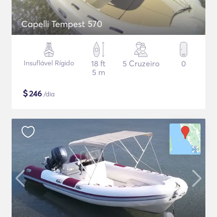
Capelli Tempest 570
Insuflável Rígido
18 ft
5 Cruzeiro
0
5 m
$
246
/dia