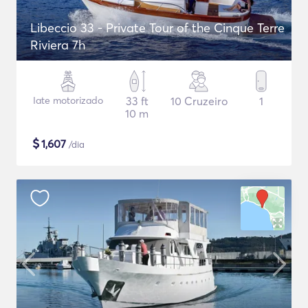
Libeccio 33 - Private Tour of the Cinque Terre
Riviera 7h
Iate motorizado
33 ft
10 Cruzeiro
1
10 m
$
1,607
/dia