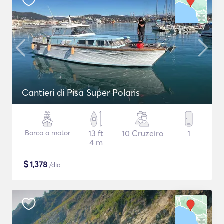
Cantieri di Pisa Super Polaris
Barco a motor
13 ft
10 Cruzeiro
1
4 m
$
1,378
/dia