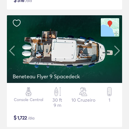
$
516
/dia
Beneteau Flyer 9 Spacedeck
Console Central
30 ft
10 Cruzeiro
1
9 m
$
1,722
/dia