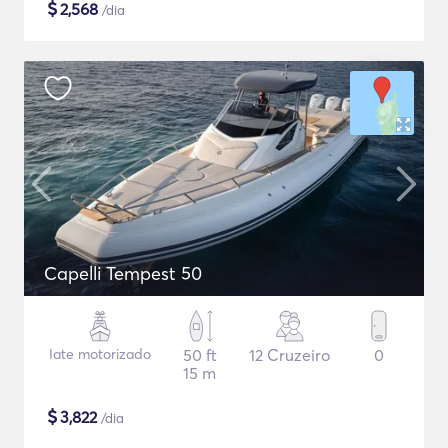
$
2,568
/dia
Capelli Tempest 50
Iate motorizado
50 ft
12 Cruzeiro
0
15 m
$
3,822
/dia