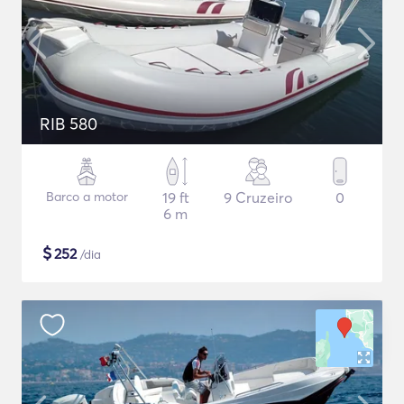
RIB 580
Barco a motor
19 ft
9 Cruzeiro
0
6 m
$
252
/dia