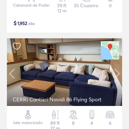
Catamarã de Poder
39 ft
35 Cruzeiro
0
12 m
$
1,952
/dia
CERRI Cantieri Navali 86 Flying Sport
Iate motorizado
89 ft
8
4
6
27 m