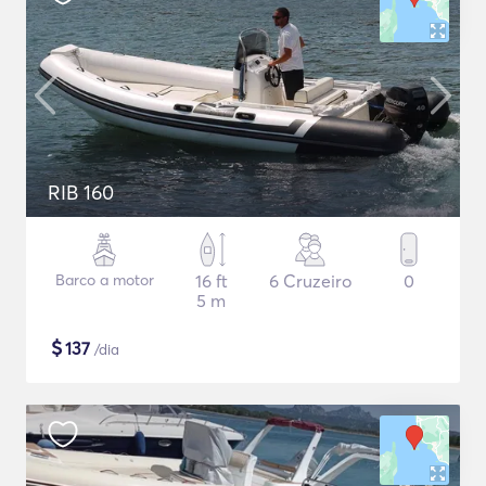
RIB 160
Barco a motor
16 ft
6 Cruzeiro
0
5 m
$
137
/dia