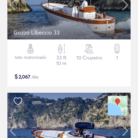
Gozzo Libeccio 33
Iate motorizado
33 ft
10 Cruzeiro
1
10 m
$
2,067
/dia