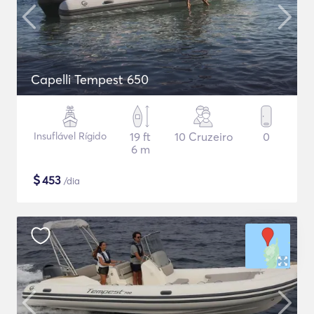
Capelli Tempest 650
Insuflável Rígido
19 ft
10 Cruzeiro
0
6 m
$
453
/dia