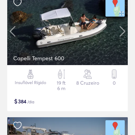
Capelli Tempest 600
Insuflável Rígido
19 ft
8 Cruzeiro
0
6 m
$
384
/dia