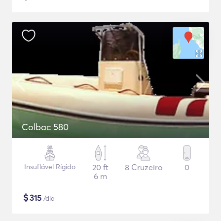
Colbac 580
Insuflável Rígido
20 ft
8 Cruzeiro
0
6 m
$
315
/dia