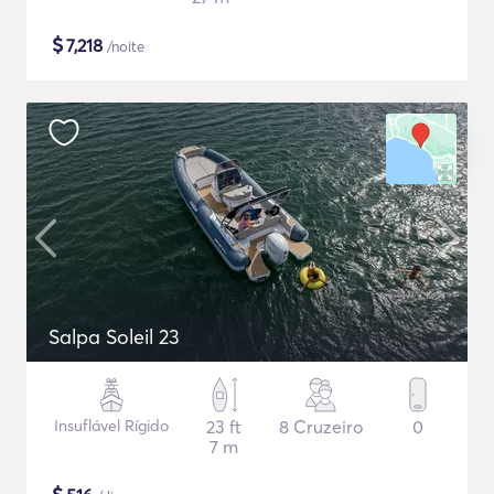
$
7,218
/noite
Salpa Soleil 23
Insuflável Rígido
23 ft
8 Cruzeiro
0
7 m