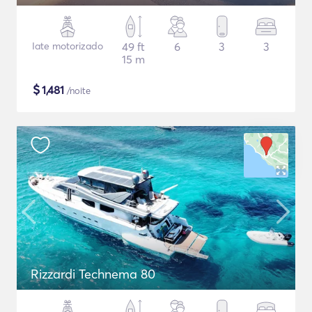
Iate motorizado
49 ft
6
3
3
15 m
$
1,481
/noite
Rizzardi Technema 80