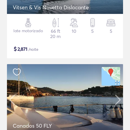
Vitsen & Vis Navetta Dislocante
Iate motorizado
66 ft
10
5
5
20 m
$
2,871
/noite
Canados 50 FLY