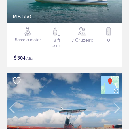
RIB 550
Barco a motor
18 ft
7 Cruzeiro
0
5 m
$
304
/dia