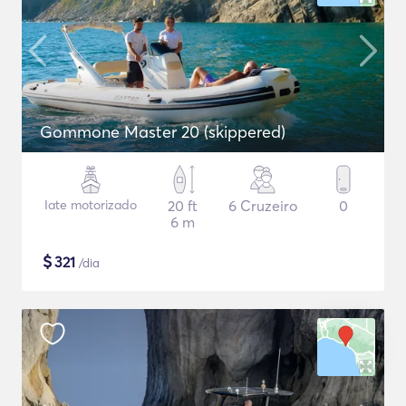
Gommone Master 20 (skippered)
Iate motorizado
20 ft
6 Cruzeiro
0
6 m
$
321
/dia