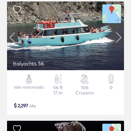
Italyachts 56
Iate motorizado
56 ft
106
0
17 m
Cruzeiro
$
2,297
/dia