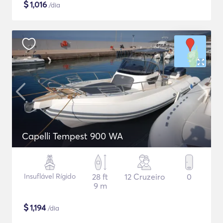
$
1,016
/dia
Capelli Tempest 900 WA
Insuflável Rígido
28 ft
12 Cruzeiro
0
9 m
$
1,194
/dia