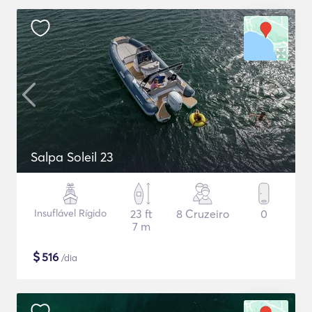
Salpa Soleil 23
Insuflável Rígido
23 ft
8 Cruzeiro
0
7 m
$
516
/dia