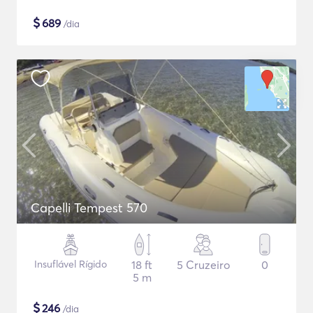
$
689
/dia
Capelli Tempest 570
Insuflável Rígido
18 ft
5 Cruzeiro
0
5 m
$
246
/dia