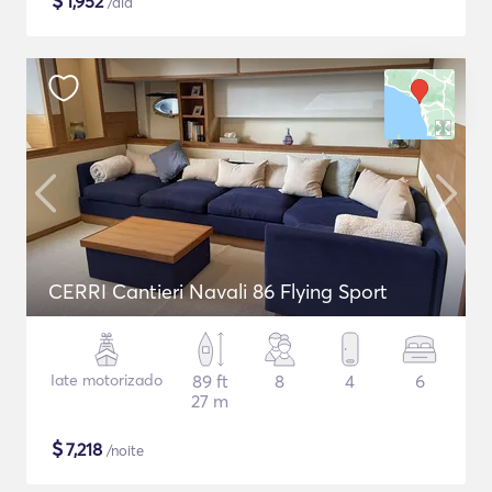
$
1,952
/dia
CERRI Cantieri Navali 86 Flying Sport
Iate motorizado
89 ft
8
4
6
27 m
$
7,218
/noite