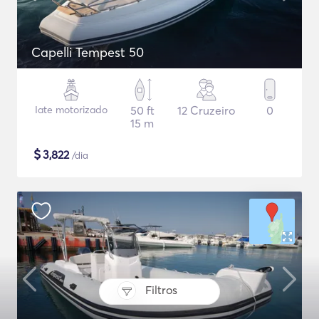
Capelli Tempest 50
Iate motorizado
50 ft
12 Cruzeiro
0
15 m
$
3,822
/dia
Filtros