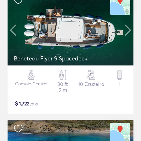
Beneteau Flyer 9 Spacedeck
Console Central
30 ft
10 Cruzeiro
1
9 m
$
1,722
/dia