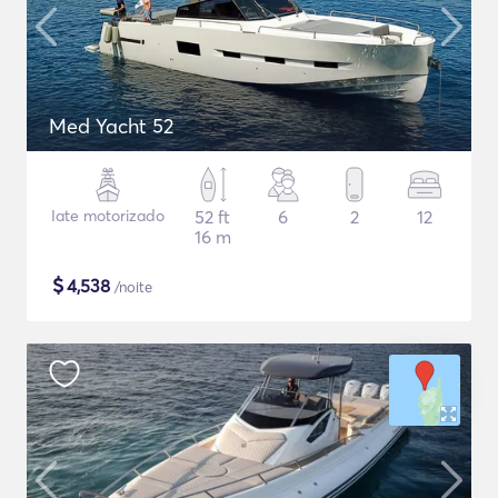
Med Yacht 52
Iate motorizado
52 ft
6
2
12
16 m
$
4,538
/noite