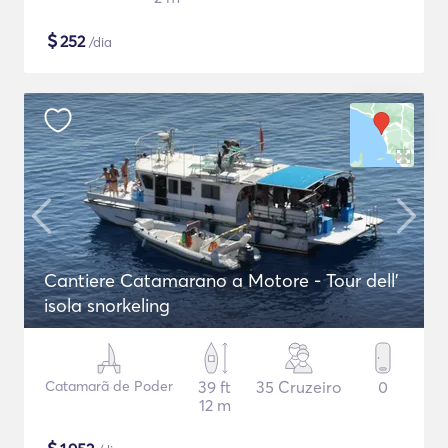
$
252
/dia
Cantiere Catamarano a Motore - Tour dell'
isola snorkeling
Catamarã de Poder
39 ft
35 Cruzeiro
0
12 m