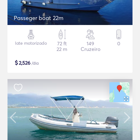
Passeger boat 22m
Iate motorizado
72 ft
149
0
22 m
Cruzeiro
$
2,526
/dia