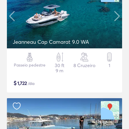
Jeanneau Cap Camarat 9.0 WA
Passeio pedestre
30 ft
8 Cruzeiro
1
9 m
$
1,722
/dia