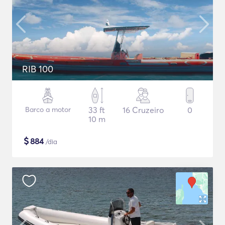
RIB 100
Barco a motor
33 ft
16 Cruzeiro
0
10 m
$
884
/dia