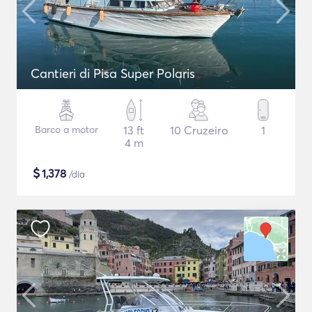
Cantieri di Pisa Super Polaris
Barco a motor
13 ft
10 Cruzeiro
1
4 m
$
1,378
/dia