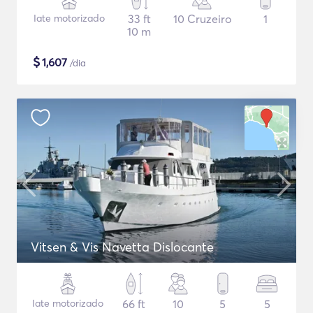
Iate motorizado
33 ft
10 Cruzeiro
1
10 m
$
1,607
/dia
Vitsen & Vis Navetta Dislocante
Iate motorizado
66 ft
10
5
5