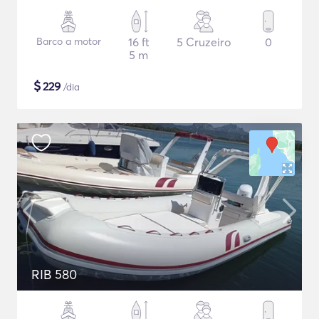
Barco a motor
16 ft
5 Cruzeiro
0
5 m
$
229
/dia
RIB 580