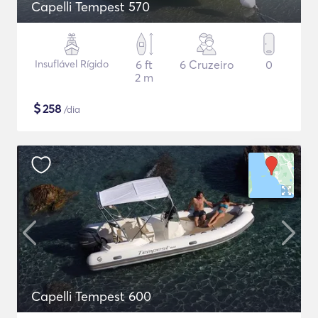
Capelli Tempest 570
Insuflável Rígido
6 ft
6 Cruzeiro
0
2 m
$
258
/dia
Capelli Tempest 600