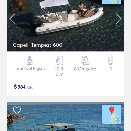
Capelli Tempest 600
Insuflável Rígido
19 ft
8 Cruzeiro
0
6 m
$
384
/dia