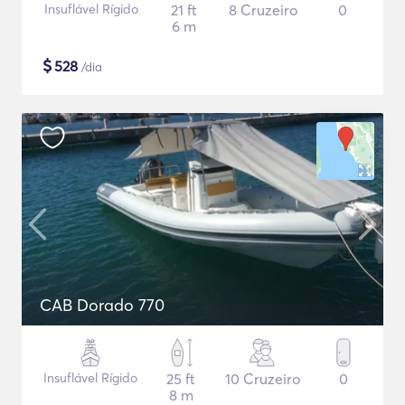
Insuflável Rígido
21 ft
8 Cruzeiro
0
6 m
$
528
/dia
CAB Dorado 770
Insuflável Rígido
25 ft
10 Cruzeiro
0
8 m