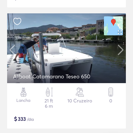
Aliboat Catamarano Teseo 650
Lancha
21 ft
10 Cruzeiro
0
6 m
$
333
/dia