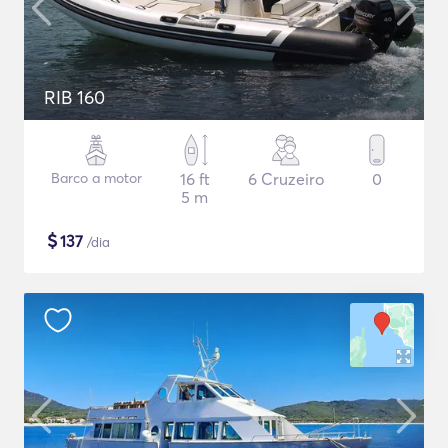
RIB 160
Barco a motor
16 ft
6 Cruzeiro
0
5 m
$
137
/dia