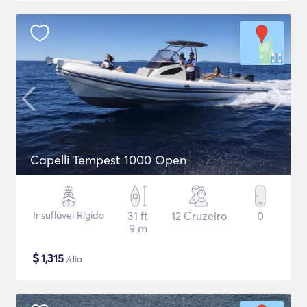
Capelli Tempest 1000 Open
Insuflável Rígido
31 ft
12 Cruzeiro
0
9 m
$
1,315
/dia