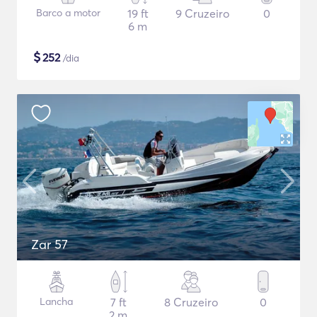
Barco a motor
19 ft
9 Cruzeiro
0
6 m
$
252
/dia
Zar 57
Lancha
7 ft
8 Cruzeiro
0
2 m