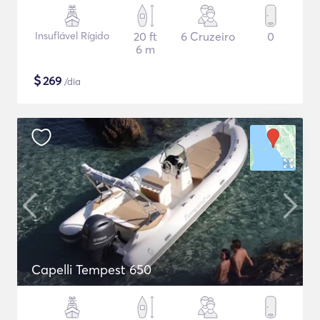
Insuflável Rígido
20 ft
6 Cruzeiro
0
6 m
$
269
/dia
Capelli Tempest 650