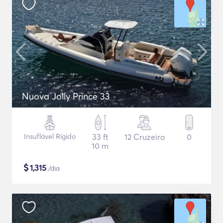
Nuova Jolly Prince 33
Insuflável Rígido
33 ft
12 Cruzeiro
0
10 m
$
1,315
/dia