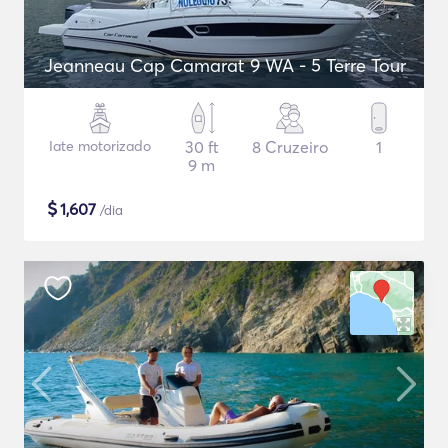
Jeanneau Cap Camarat 9 WA - 5 Terre Tour
Iate motorizado
30 ft
8 Cruzeiro
1
9 m
$
1,607
/dia