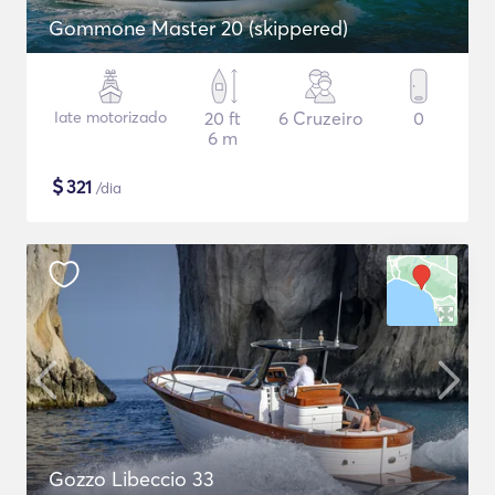
Gommone Master 20 (skippered)
Iate motorizado
20 ft
6 Cruzeiro
0
6 m
$
321
/dia
Gozzo Libeccio 33