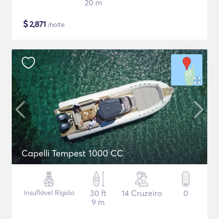
20 m
$
2,871
/noite
Capelli Tempest 1000 CC
Insuflável Rígido
30 ft
14 Cruzeiro
0
9 m