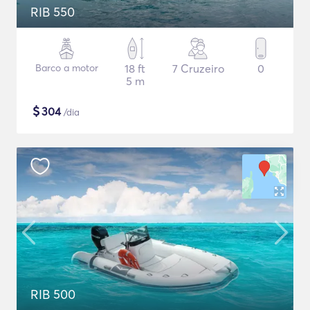
RIB 550
Barco a motor
18 ft
7 Cruzeiro
0
5 m
$
304
/dia
RIB 500