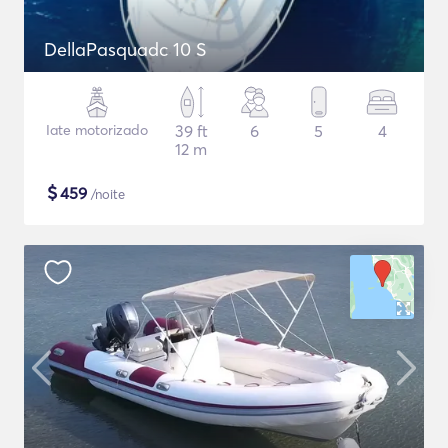
DellaPasquadc 10 S
Iate motorizado
39 ft
6
5
4
12 m
$
459
/noite