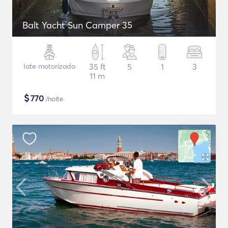
Balt Yacht Sun Camper 35
Iate motorizado
35 ft
5
1
3
11 m
$
770
/noite