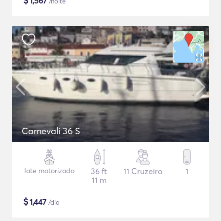
$
1,567
/noite
Carnevali 36 S
Iate motorizado
36 ft
11 Cruzeiro
1
11 m
$
1,447
/dia