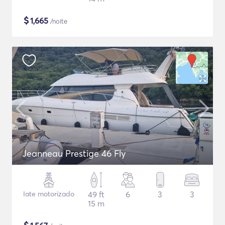
$
1,665
/noite
Jeanneau Prestige 46 Fly
Iate motorizado
49 ft
6
3
3
15 m