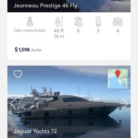
Jeanneau Prestige 46 Fly
Iate motorizado
46 ft
6
3
4
14 m
$
1,598
/noite
Jaguar Yachts 72