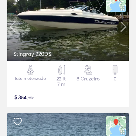
Stingray 220DS
Iate motorizado
22 ft
8 Cruzeiro
0
7 m
$
354
/dia