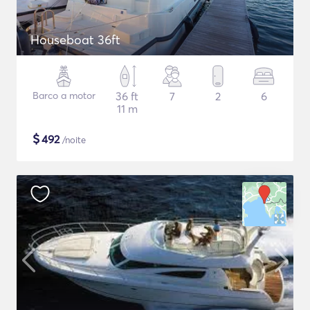
Houseboat 36ft
Barco a motor
36 ft
7
2
6
11 m
$
492
/noite