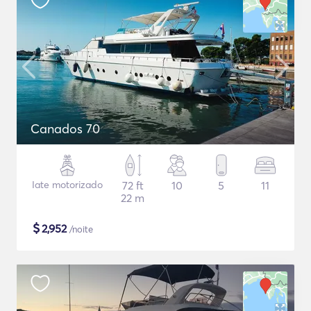
Canados 70
Iate motorizado
72 ft
10
5
11
22 m
$
2,952
/noite