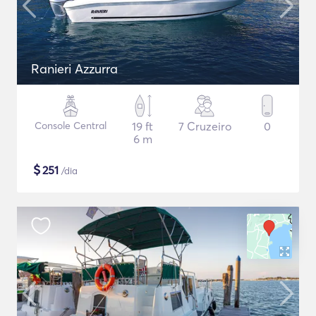
Ranieri Azzurra
Console Central
19 ft
7 Cruzeiro
0
6 m
$
251
/dia