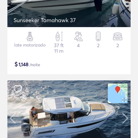
Sunseeker Tomahawk 37
Iate motorizado
37 ft
4
2
2
11 m
$
1,148
/noite