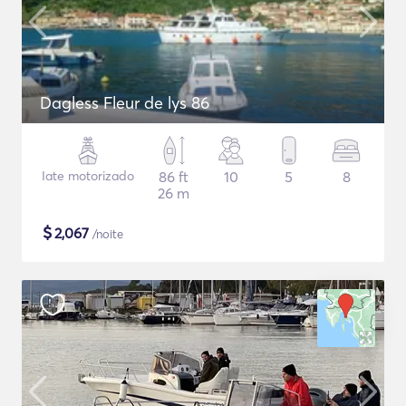
Dagless Fleur de lys 86
Iate motorizado
86 ft
10
5
8
26 m
$
2,067
/noite