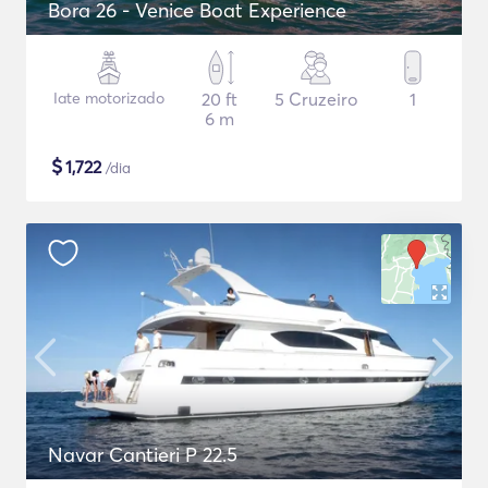
Bora 26 - Venice Boat Experience
Iate motorizado
20 ft
5 Cruzeiro
1
6 m
$
1,722
/dia
Navar Cantieri P 22.5