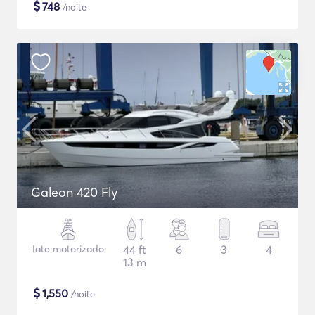
$
748
/noite
Galeon 420 Fly
Iate motorizado
44 ft
6
3
4
13 m
$
1,550
/noite