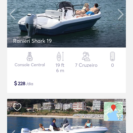
Ranieri Shark 19
Console Central
19 ft
7 Cruzeiro
0
6 m
$
228
/dia