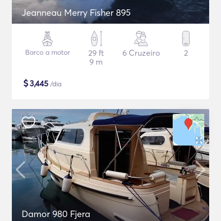
Jeanneau Merry Fisher 895
Barco a motor
29 ft
6 Cruzeiro
2
9 m
$
3,445
/dia
Damor 980 Fjera