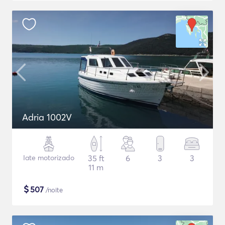
Adria 1002V
Iate motorizado
35 ft
6
3
3
11 m
$
507
/noite