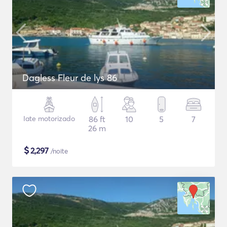
Dagless Fleur de lys 86
Iate motorizado
86 ft
10
5
7
26 m
$
2,297
/noite