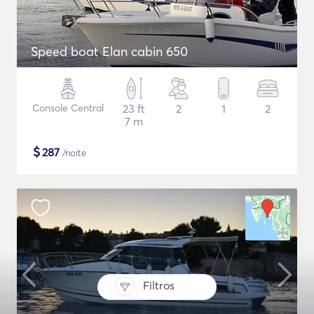
Speed boat Elan cabin 650
Console Central
23 ft
2
1
2
7 m
$
287
/noite
Filtros