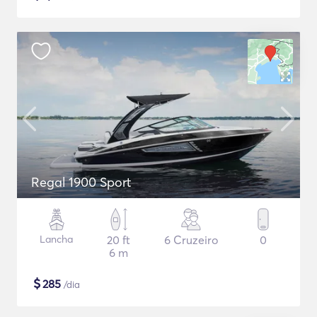
Regal 1900 Sport
Lancha
20 ft
6 Cruzeiro
0
6 m
$
285
/dia