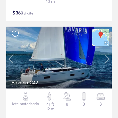
10 m
$
360
/noite
Bavaria C42
Iate motorizado
41 ft
8
3
3
12 m