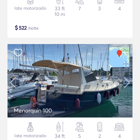
Iate motorizado
33 ft
7
3
4
10 m
$
522
/noite
Menorquin 100
Iate motorizado
34 ft
5
2
4