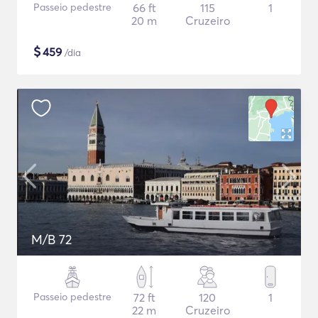
Passeio pedestre
66 ft
115
1
20 m
Cruzeiro
$
459
/dia
M/B 72
Passeio pedestre
72 ft
120
1
22 m
Cruzeiro