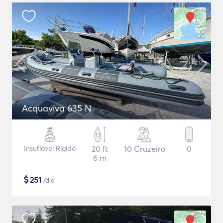
Acquaviva 635 N
Insuflável Rígido
20 ft
10 Cruzeiro
0
6 m
$
251
/dia