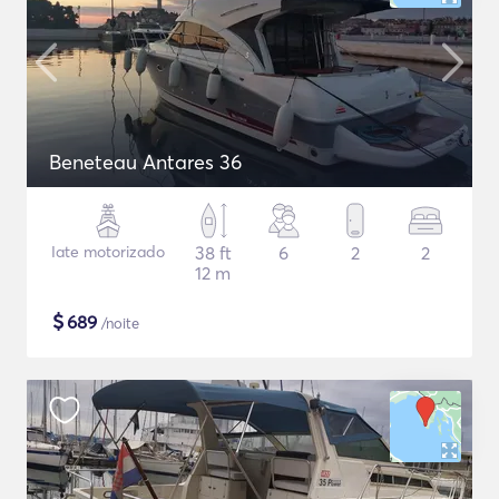
Beneteau Antares 36
Iate motorizado
38 ft
6
2
2
12 m
$
689
/noite