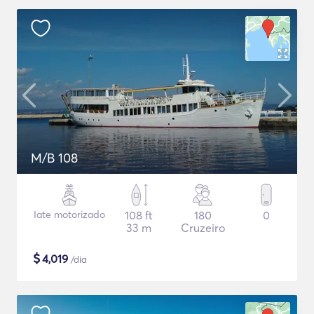
M/B 108
Iate motorizado
108 ft
180
0
33 m
Cruzeiro
$
4,019
/dia