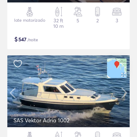
Iate motorizado
32 ft
5
2
3
10 m
$
547
/noite
SAS Vektor Adria 1002