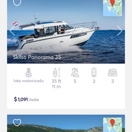
Skilso Panorama 35
Iate motorizado
35 ft
5
2
3
11 m
$
1,091
/noite