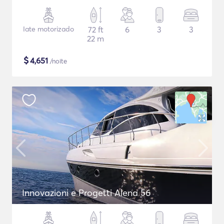
Iate motorizado
72 ft
6
3
3
22 m
$
4,651
/noite
Innovazioni e Progetti Alena 56