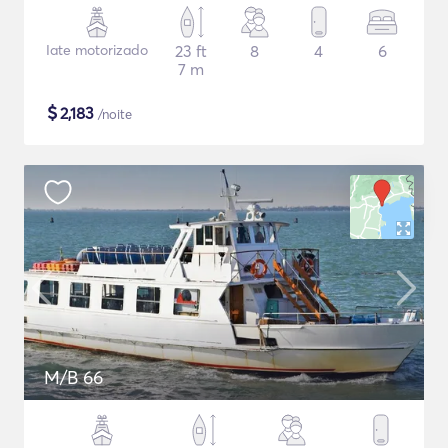
Iate motorizado
23 ft
8
4
6
7 m
$
2,183
/noite
M/B 66