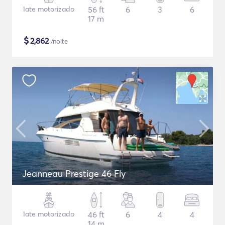
Iate motorizado
56 ft
6
3
6
17 m
$
2,862
/noite
Jeanneau Prestige 46 Fly
Iate motorizado
46 ft
6
4
4
14 m