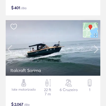
$
401
/dia
Italcraft Sarima
Iate motorizado
22 ft
6 Cruzeiro
1
7 m
$
2,067
/dia