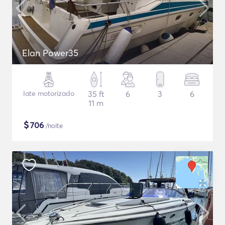
Elan Power35
Iate motorizado
35 ft
6
3
6
11 m
$
706
/noite