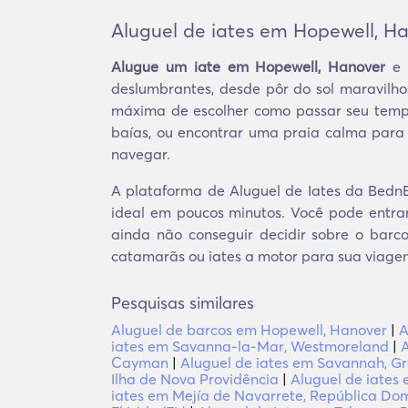
Aluguel de iates em Hopewell, H
Alugue um iate em Hopewell, Hanover
e v
deslumbrantes, desde pôr do sol maravilho
máxima de escolher como passar seu tempo 
baías, ou encontrar uma praia calma para
navegar.
A plataforma de Aluguel de Iates da BednB
ideal em poucos minutos. Você pode entra
ainda não conseguir decidir sobre o barco 
catamarãs ou iates a motor para sua viage
Pesquisas similares
Aluguel de barcos em Hopewell, Hanover
|
A
iates em Savanna-la-Mar, Westmoreland
|
Cayman
|
Aluguel de iates em Savannah, 
Ilha de Nova Providência
|
Aluguel de iates 
iates em Mejía de Navarrete, República Do