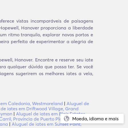
oferece vistas incomparáveis de paisagens
 Hopewell, Hanover proporciona a liberdade
m ritmo tranquilo, explorar novos portos e
ira perfeita de experimentar a alegria de
well, Hanover. Encontre e reserve seu iate
ra qualquer dúvida que possa ter. Se você
viagens sugerirem os melhores iates a vela,
s em Caledonia, Westmoreland
|
Aluguel de
 de iates em Driftwood Village, Grand
Cayman
|
Aluguel de iates em Blair Estates,
Moeda, idioma e mais
Carril, Província de Puerto Plata
|
Aluguel de
cana
|
Aluguel de iates em Sunset Point,