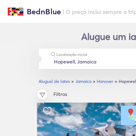
BednBlue
| O preço inclui sempre a tri
Alugue um ia
Localização inicial
Aluguel de Iates
Jamaica
Hanover
Hopewel
Filtros