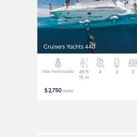
Cruisers Yachts 440
Iate motorizado
49 ft
4
2
2
15 m
$
2,750
/noite