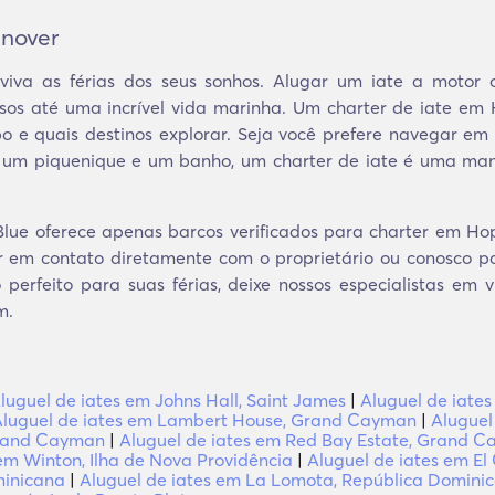
anover
iva as férias dos seus sonhos. Alugar um iate a motor 
sos até uma incrível vida marinha. Um charter de iate em
e quais destinos explorar. Seja você prefere navegar em u
 um piquenique e um banho, um charter de iate é uma mane
lue oferece apenas barcos verificados para charter em Hope
r em contato diretamente com o proprietário ou conosco pa
perfeito para suas férias, deixe nossos especialistas em 
m.
luguel de iates em Johns Hall, Saint James
|
Aluguel de iate
Aluguel de iates em Lambert House, Grand Cayman
|
Aluguel
Grand Cayman
|
Aluguel de iates em Red Bay Estate, Grand 
em Winton, Ilha de Nova Providência
|
Aluguel de iates em El 
minicana
|
Aluguel de iates em La Lomota, República Domini