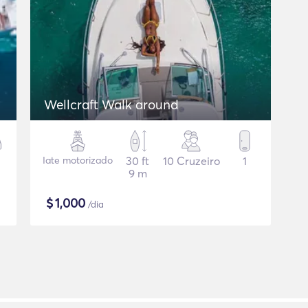
Wellcraft Walk around
Iate motorizado
30 ft
10 Cruzeiro
1
9 m
$
1,000
/dia