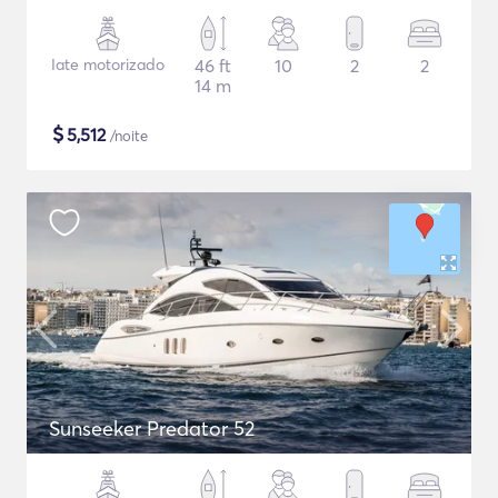
Iate motorizado
46 ft
10
2
2
14 m
$
5,512
/noite
Sunseeker Predator 52