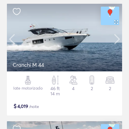
Cranchi M 44
Iate motorizado
46 ft
4
2
2
14 m
$
4,019
/noite