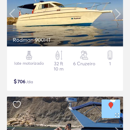
Rodman 900HT
Iate motorizado
32 ft
6 Cruzeiro
1
10 m
$
706
/dia