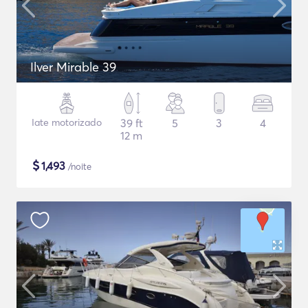
Ilver Mirable 39
Iate motorizado
39 ft
5
3
4
12 m
$
1,493
/noite