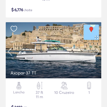
$
6,776
/noite
Axopar 37 TT
Lancha
37 ft
10 Cruzeiro
1
11 m