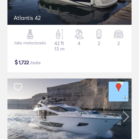
Atlantis 42
Iate motorizado
42 ft
4
2
2
13 m
$
1,722
/noite