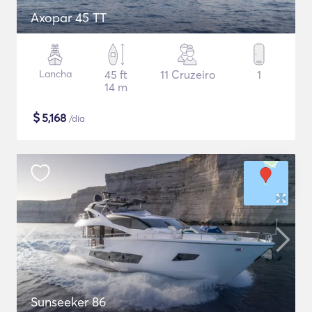
Axopar 45 TT
Lancha
45 ft
11 Cruzeiro
1
14 m
$
5,168
/dia
Sunseeker 86