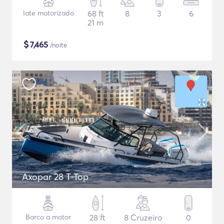
Iate motorizado
68 ft
8
3
6
21 m
$
7,465
/noite
Axopar 28 T-Top
Barco a motor
28 ft
8 Cruzeiro
0