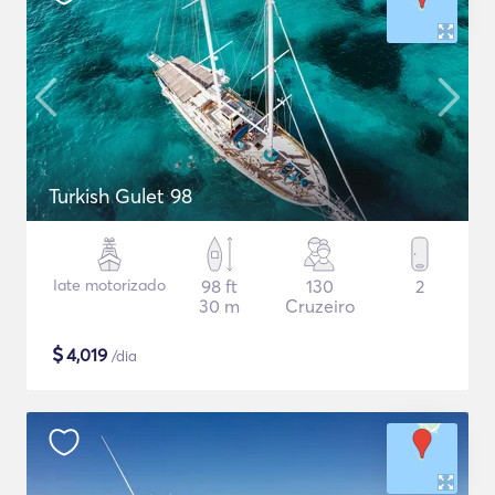
Turkish Gulet 98
Iate motorizado
98 ft
130
2
30 m
Cruzeiro
$
4,019
/dia