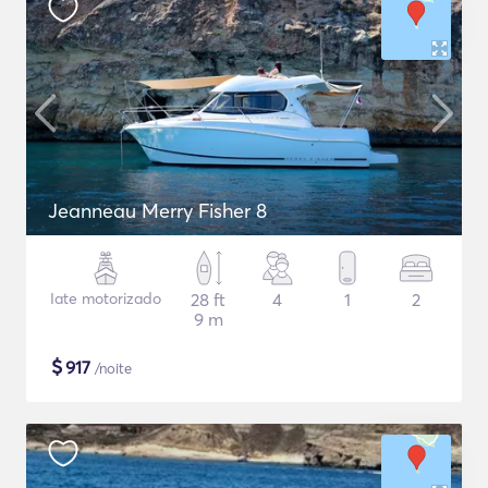
Jeanneau Merry Fisher 8
Iate motorizado
28 ft
4
1
2
9 m
$
917
/noite