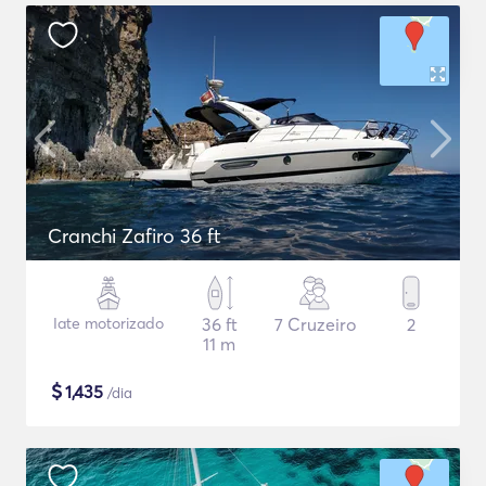
Cranchi Zafiro 36 ft
Iate motorizado
36 ft
7 Cruzeiro
2
11 m
$
1,435
/dia