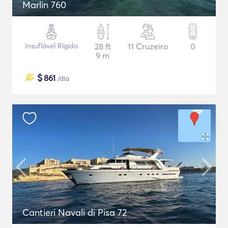
Marlin 760
Insuflável Rígido
28 ft
11 Cruzeiro
0
9 m
$
861
/dia
Cantieri Navali di Pisa 72