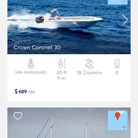
Crown Coronet 30
Iate motorizado
30 ft
18 Cruzeiro
0
9 m
$
689
/dia