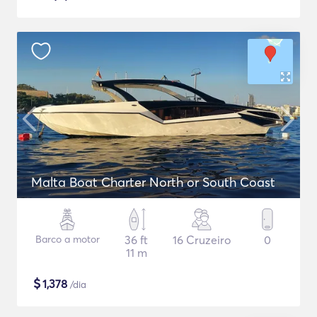
Malta Boat Charter North or South Coast
Barco a motor
36 ft
16 Cruzeiro
0
11 m
$
1,378
/dia