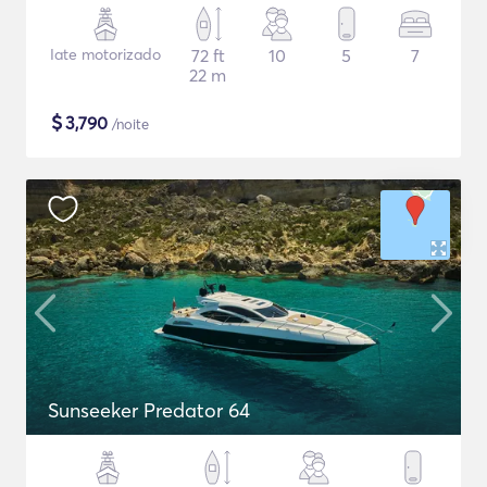
Iate motorizado
72 ft
10
5
7
22 m
$
3,790
/noite
Sunseeker Predator 64