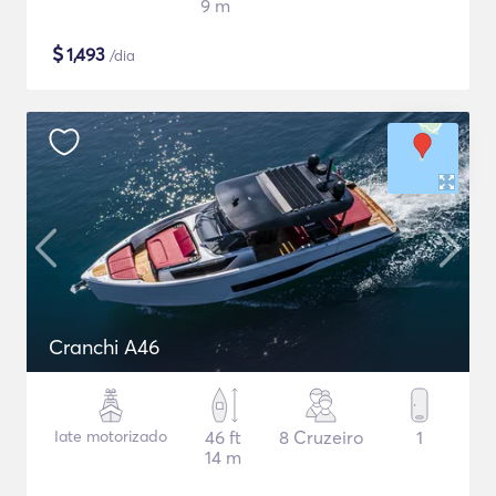
9 m
$
1,493
/dia
Cranchi A46
Iate motorizado
46 ft
8 Cruzeiro
1
14 m