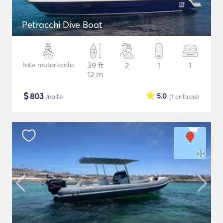
Petracchi Dive Boat
Iate motorizado
39 ft
2
1
1
12 m
$
803
5.0
/noite
(1
críticas
)