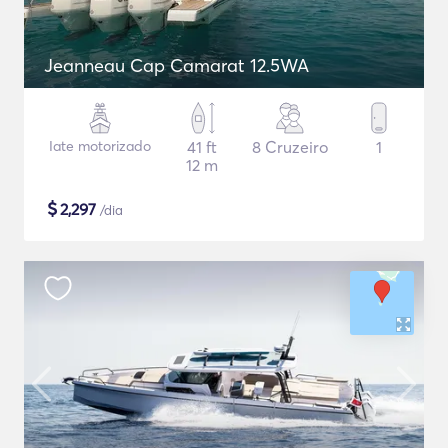
Jeanneau Cap Camarat 12.5WA
Iate motorizado
41 ft
8 Cruzeiro
1
12 m
$
2,297
/dia