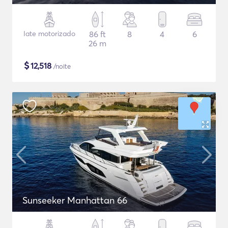
Iate motorizado
86 ft
8
4
6
26 m
$
12,518
/noite
Sunseeker Manhattan 66