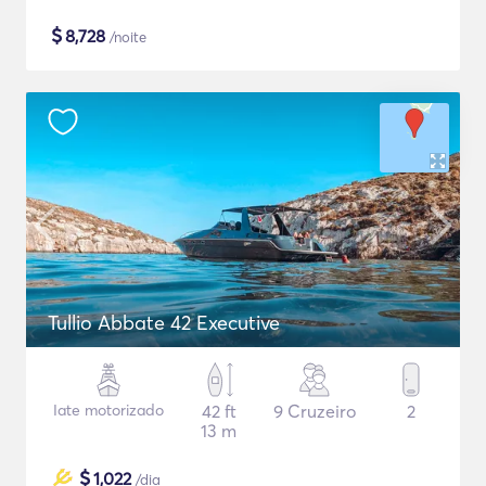
$
8,728
/noite
Tullio Abbate 42 Executive
Iate motorizado
42 ft
9 Cruzeiro
2
13 m
$
1,022
/dia