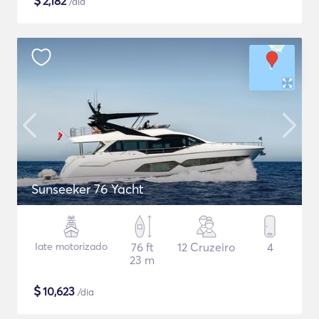
$
2,182
/dia
Sunseeker 76 Yacht
Iate motorizado
76 ft
12 Cruzeiro
4
23 m
$
10,623
/dia