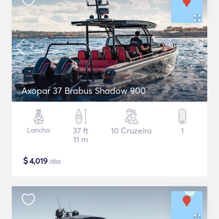
Axopar 37 Brabus Shadow 900
Lancha
37 ft
10 Cruzeiro
1
11 m
$
4,019
/dia