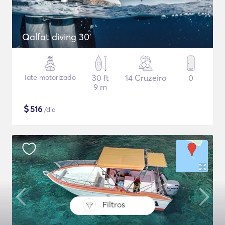
Qalfat diving 30'
Iate motorizado
30 ft
14 Cruzeiro
0
9 m
$
516
/dia
Filtros