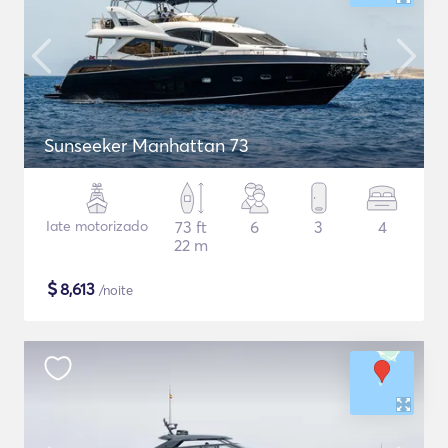
Sunseeker Manhattan 73
Iate motorizado
73 ft
6
3
4
22 m
$
8,613
/noite