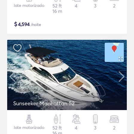
Iate motorizado
52 ft
4
3
2
16 m
$
4,594
/noite
Sunseeker Manhattan 52
Iate motorizado
52 ft
4
3
2
16 m