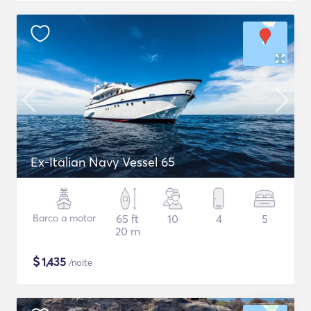
Ex-Italian Navy Vessel 65
Barco a motor
65 ft
10
4
5
20 m
$
1,435
/noite