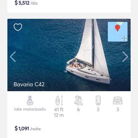
$
5,512
/dia
Bavaria C42
Iate motorizado
41 ft
6
3
3
12 m
$
1,091
/noite