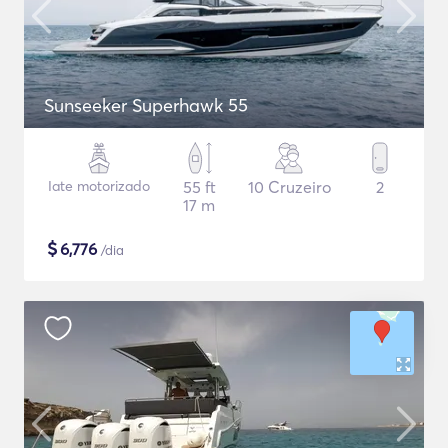
Sunseeker Superhawk 55
Iate motorizado
55 ft
10 Cruzeiro
2
17 m
$
6,776
/dia