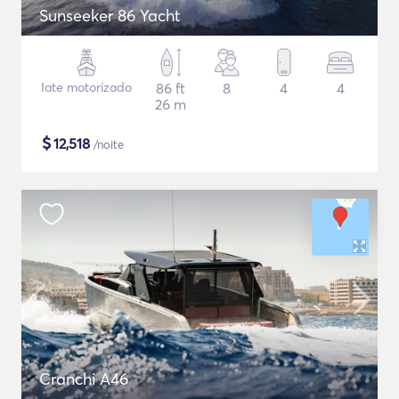
Sunseeker 86 Yacht
Iate motorizado
86 ft
8
4
4
26 m
$
12,518
/noite
Cranchi A46