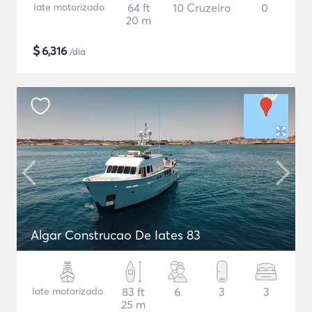
Iate motorizado
64 ft
10 Cruzeiro
0
20 m
$
6,316
/dia
Algar Construcao De Iates 83
Iate motorizado
83 ft
6
3
3
25 m