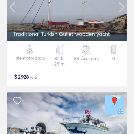
Traditional Turkish Gullet wooden yacht
Iate motorizado
82 ft
85 Cruzeiro
0
25 m
$
2,928
/dia