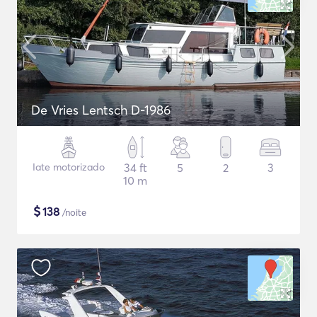
De Vries Lentsch D-1986
Iate motorizado
34 ft
5
2
3
10 m
$
138
/noite