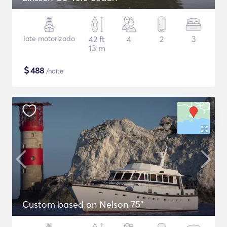
Iate motorizado
42 ft
4
2
3
13 m
$
488
/noite
Custom based on Nelson 75"