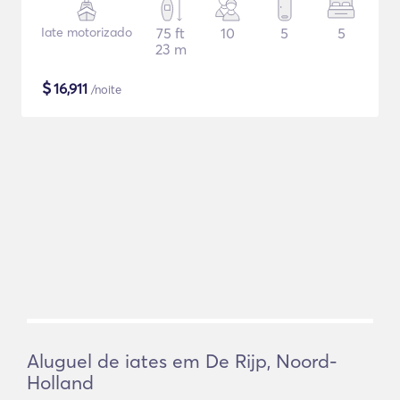
Iate motorizado
75 ft
10
5
5
23 m
$
16,911
/noite
Aluguel de iates em De Rijp, Noord-
Holland