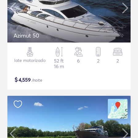
Azimut 50
Iate motorizado
52 ft
6
2
2
16 m
$
4,559
/noite