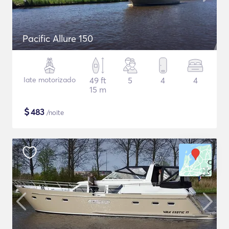
Pacific Allure 150
Iate motorizado
49 ft
5
4
4
15 m
$
483
/noite