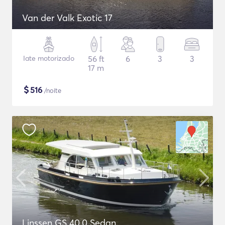
Van der Valk Exotic 17
Iate motorizado
56 ft
6
3
3
17 m
$
516
/noite
Linssen GS 40.0 Sedan