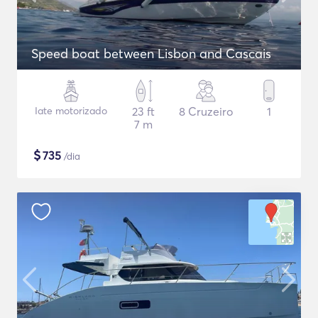
Speed boat between Lisbon and Cascais
Iate motorizado
23 ft
8 Cruzeiro
1
7 m
$
735
/dia