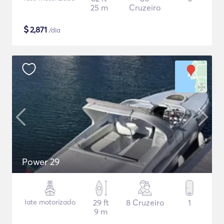
25 m
Cruzeiro
$
2,871
/dia
Power 29
Iate motorizado
29 ft
8 Cruzeiro
1
9 m