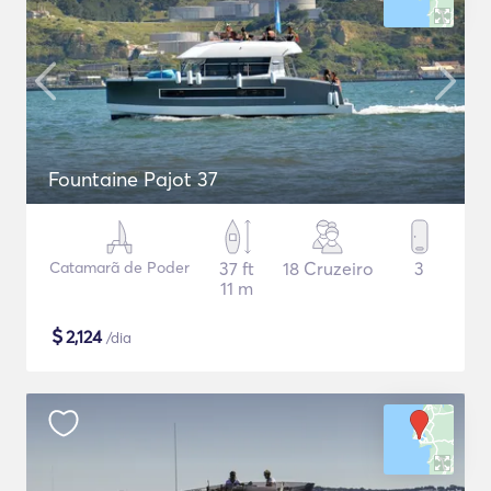
Fountaine Pajot 37
Catamarã de Poder
37 ft
18 Cruzeiro
3
11 m
$
2,124
/dia