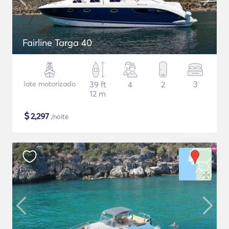
Fairline Targa 40
Iate motorizado
39 ft
4
2
3
12 m
$
2,297
/noite