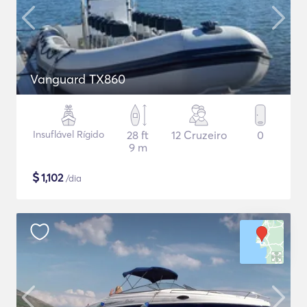
Vanguard TX860
Insuflável Rígido
28 ft
12 Cruzeiro
0
9 m
$
1,102
/dia