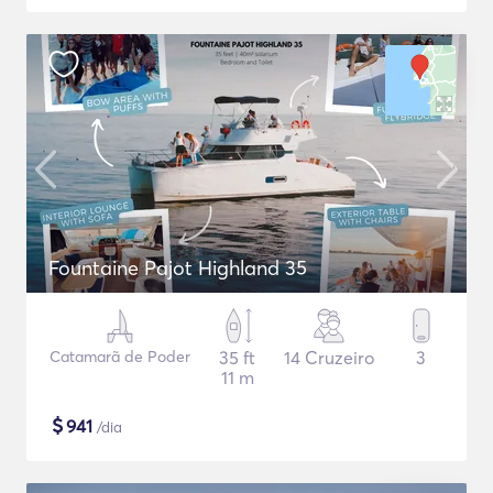
Fountaine Pajot Highland 35
Catamarã de Poder
35 ft
14 Cruzeiro
3
11 m
$
941
/dia