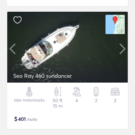
Sea Ray 460 sundancer
Iate motorizado
50 ft
4
2
2
15 m
$
401
/noite