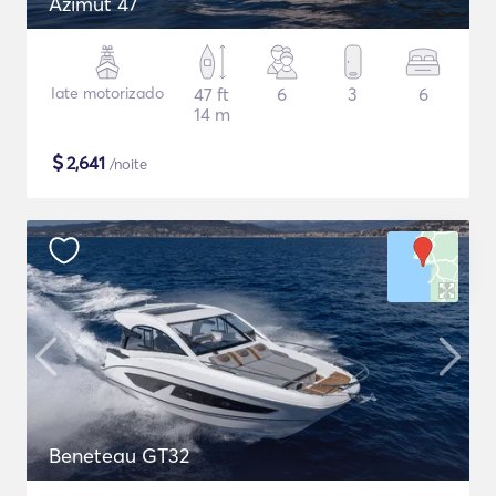
Azimut 47
Iate motorizado
47 ft
6
3
6
14 m
$
2,641
/noite
Beneteau GT32