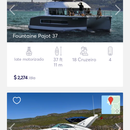
Fountaine Pajot 37
Iate motorizado
37 ft
18 Cruzeiro
4
11 m
$
2,274
/dia