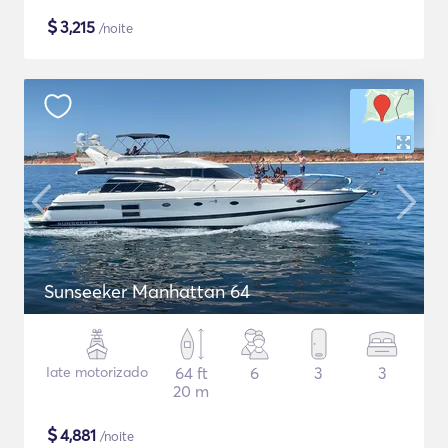
$
3,215
/noite
Sunseeker Manhattan 64
Iate motorizado
64 ft
6
3
3
20 m
$
4,881
/noite