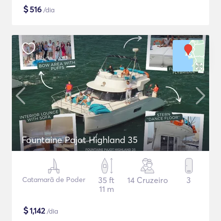
$
516
/dia
Fountaine Pajot Highland 35
Catamarã de Poder
35 ft
14 Cruzeiro
3
11 m
$
1,142
/dia