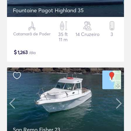
Fountaine Pagot Highland 35
Catamarã de Poder
35 ft
14 Cruzeiro
3
11 m
$
1,263
/dia
San Remo Fisher 23