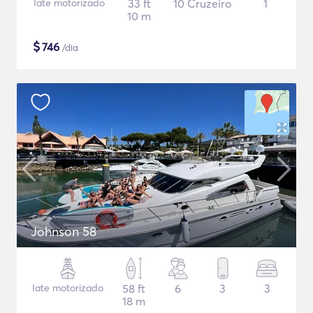
Iate motorizado
33 ft
10 Cruzeiro
1
10 m
$
746
/dia
Johnson 58
Iate motorizado
58 ft
6
3
3
18 m