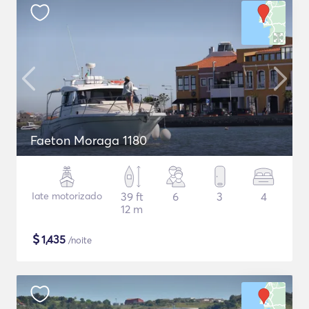
Faeton Moraga 1180
Iate motorizado
39 ft
6
3
4
12 m
$
1,435
/noite