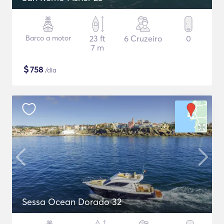
Barco a motor
23 ft
6 Cruzeiro
0
7 m
$
758
/dia
Sessa Ocean Dorado 32