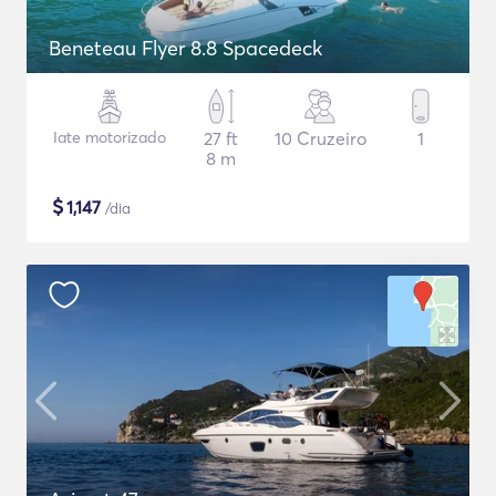
Beneteau Flyer 8.8 Spacedeck
Iate motorizado
27 ft
10 Cruzeiro
1
8 m
$
1,147
/dia