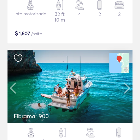
Iate motorizado
32 ft
4
2
2
10 m
$
1,607
/noite
Fibramar 900