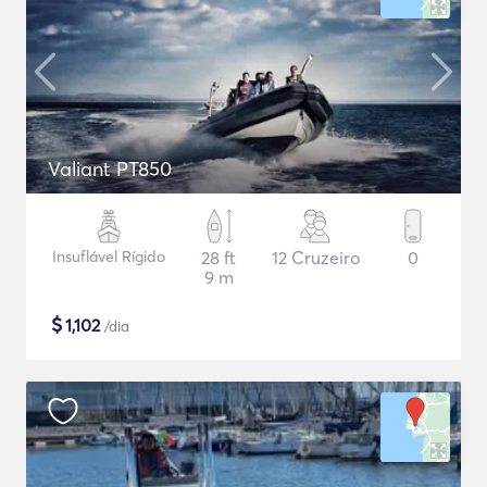
Valiant PT850
Insuflável Rígido
28 ft
12 Cruzeiro
0
9 m
$
1,102
/dia