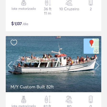
Iate motorizado
36 ft
10 Cruzeiro
2
11 m
$
1,137
/dia
M/Y Custom Built 82ft
Iate motorizado
82 ft
80
0