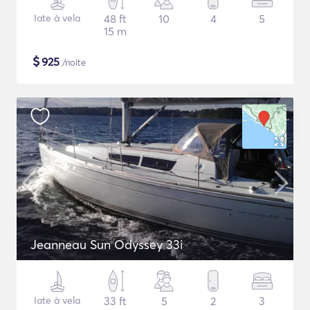
Iate à vela
48 ft
10
4
5
15 m
$
925
/noite
Jeanneau Sun Odyssey 33i
Iate à vela
33 ft
5
2
3