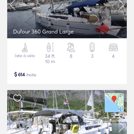
Dufour 360 Grand Large
Iate à vela
34 ft
8
3
4
10 m
$
614
/noite