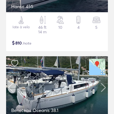
Hanse 455
Iate à vela
46 ft
10
4
5
14 m
$
810
/noite
Beneteau Oceanis 38.1