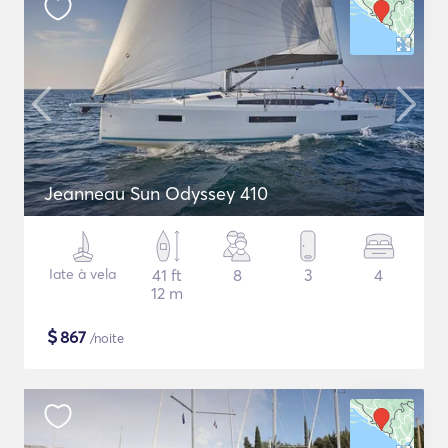
Jeanneau Sun Odyssey 410
Iate à vela
41 ft
8
3
4
12 m
$
867
/noite