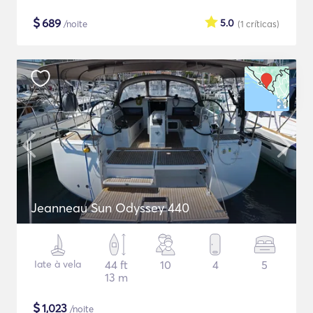
$
689
5.0
/noite
(1
críticas
)
Jeanneau Sun Odyssey 440
Iate à vela
44 ft
10
4
5
13 m
$
1,023
/noite