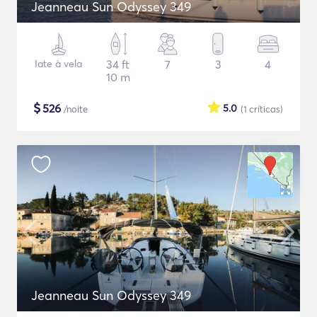
Jeanneau Sun Odyssey 349
Iate à vela
34 ft
7
3
4
10 m
$
526
5.0
/noite
(1
críticas
)
Jeanneau Sun Odyssey 349