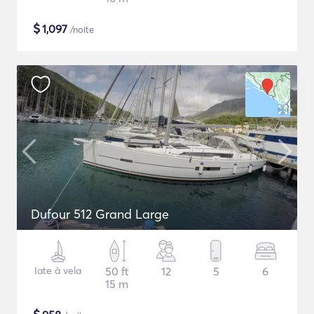
$
1,097
/noite
Dufour 512 Grand Large
Iate à vela
50 ft
12
5
6
15 m