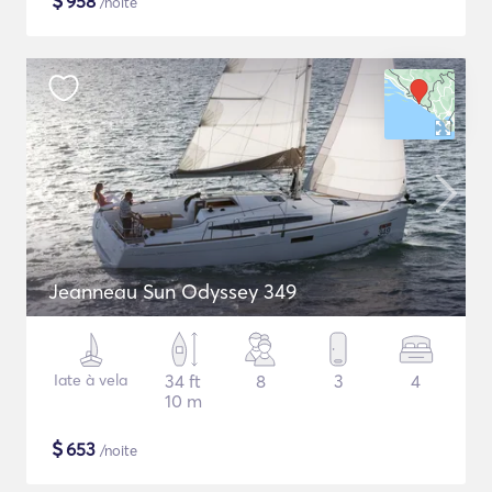
$
958
/noite
Jeanneau Sun Odyssey 349
Iate à vela
34 ft
8
3
4
10 m
$
653
/noite