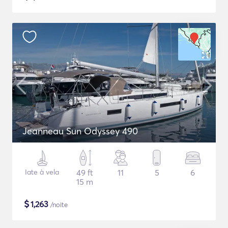
Jeanneau Sun Odyssey 490
Iate à vela
49 ft
11
5
6
15 m
$
1,263
/noite