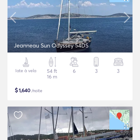
Jeanneau Sun Odyssey 54DS
Iate à vela
54 ft
6
3
3
16 m
$
1,640
/noite