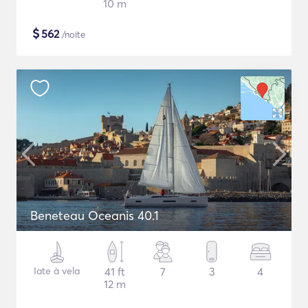
10 m
$
562
/noite
Beneteau Oceanis 40.1
Iate à vela
41 ft
7
3
4
12 m