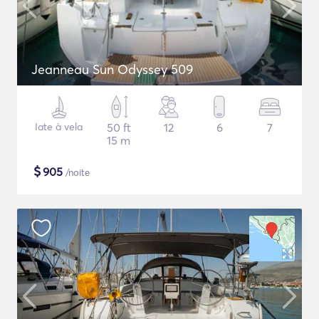
Jeanneau Sun Odyssey 509
Iate à vela
50 ft
12
6
7
15 m
$
905
/noite