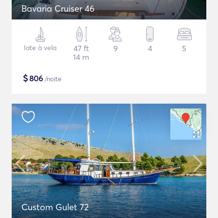
Bavaria Cruiser 46
Iate à vela
47 ft
9
4
5
14 m
$
806
/noite
Custom Gulet 72