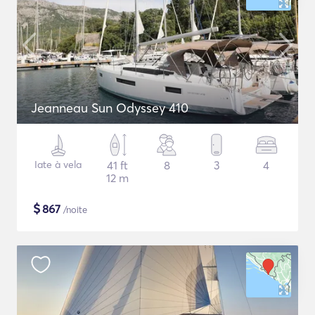
Jeanneau Sun Odyssey 410
Iate à vela
41 ft
8
3
4
12 m
$
867
/noite