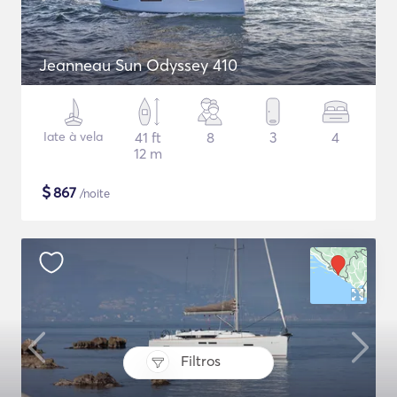
Jeanneau Sun Odyssey 410
Iate à vela
41 ft
8
3
4
12 m
$
867
/noite
Filtros