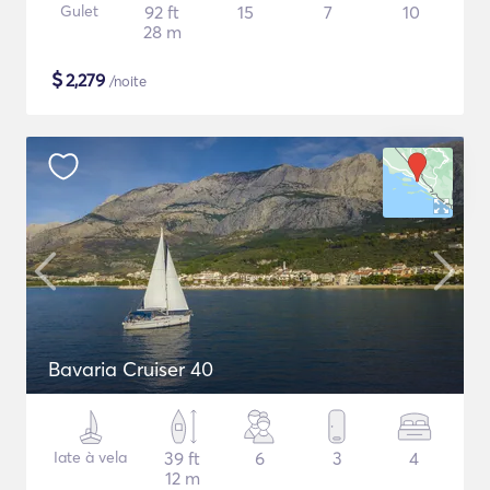
Gulet
92 ft
15
7
10
28 m
$
2,279
/noite
Bavaria Cruiser 40
Iate à vela
39 ft
6
3
4
12 m