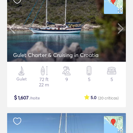
Gulet Charter & Cruising in Croatia
Gulet
72 ft
9
5
5
22 m
$
1,607
5.0
/noite
(20
críticas
)