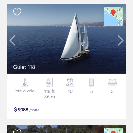
Gulet 118
Iate à vela
118 ft
10
5
5
36 m
$
9,188
/noite