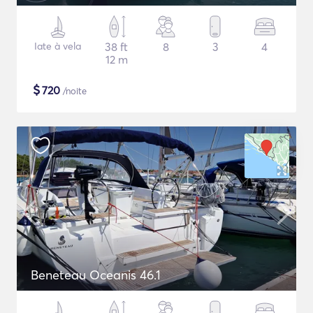
Iate à vela
38 ft
8
3
4
12 m
$
720
/noite
Beneteau Oceanis 46.1