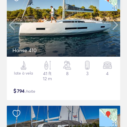
Hanse 410
Iate à vela
41 ft
8
3
4
12 m
$
794
/noite