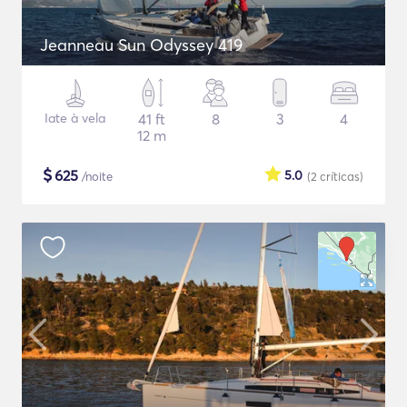
Jeanneau Sun Odyssey 419
Iate à vela
41 ft
8
3
4
12 m
$
625
5.0
/noite
(2
críticas
)