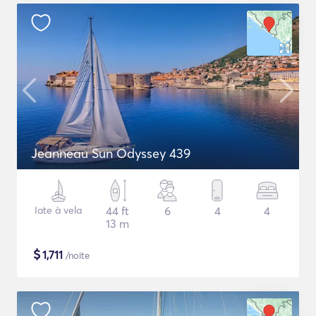
Jeanneau Sun Odyssey 439
Iate à vela
44 ft
6
4
4
13 m
$
1,711
/noite