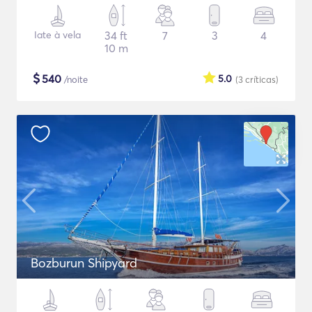
Iate à vela
34 ft
7
3
4
10 m
$
540
5.0
/noite
(3
críticas
)
Bozburun Shipyard