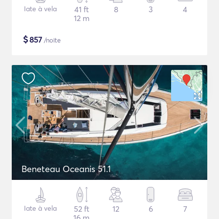
Iate à vela
41 ft
8
3
4
12 m
$
857
/noite
Beneteau Oceanis 51.1
Iate à vela
52 ft
12
6
7
16 m