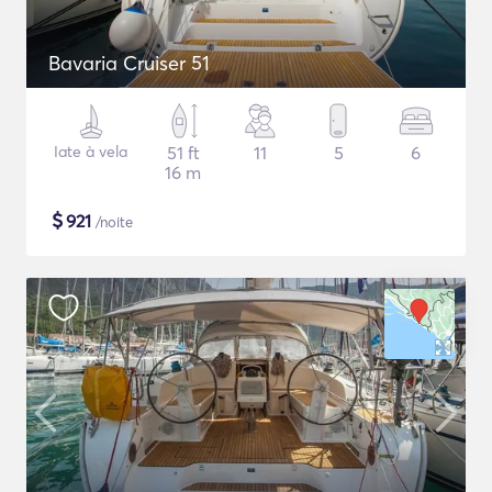
Bavaria Cruiser 51
Iate à vela
51 ft
11
5
6
16 m
$
921
/noite