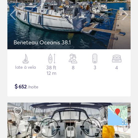
Beneteau Oceanis 38.1
Iate à vela
38 ft
8
3
4
12 m
$
652
/noite