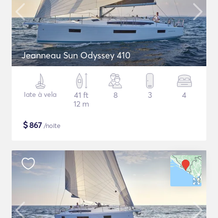
Jeanneau Sun Odyssey 410
Iate à vela
41 ft
8
3
4
12 m
$
867
/noite