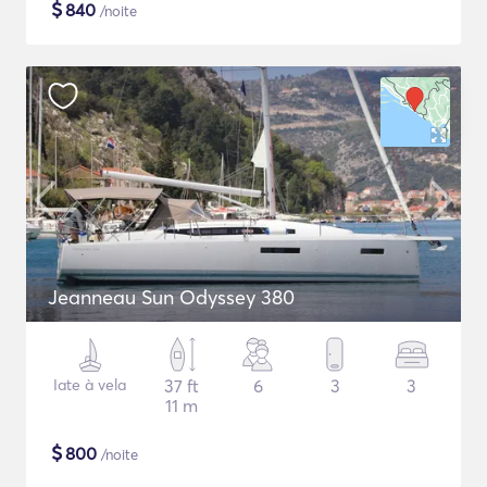
$
840
/noite
Jeanneau Sun Odyssey 380
Iate à vela
37 ft
6
3
3
11 m
$
800
/noite