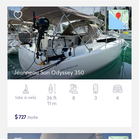
Jeanneau Sun Odyssey 350
Iate à vela
36 ft
8
3
4
11 m
$
727
/noite