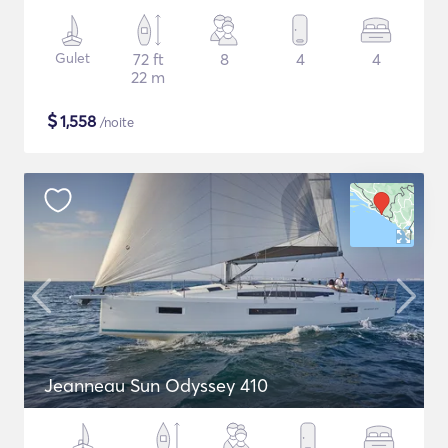
Gulet
72 ft
8
4
4
22 m
$
1,558
/noite
Jeanneau Sun Odyssey 410