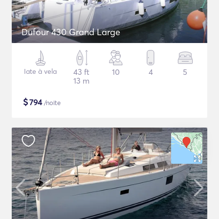
Dufour 430 Grand Large
Iate à vela
43 ft
10
4
5
13 m
$
794
/noite