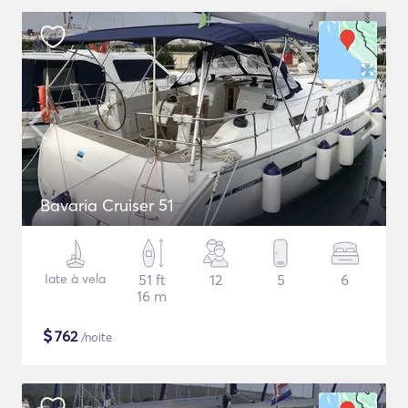
Bavaria Cruiser 51
Iate à vela
51 ft
12
5
6
16 m
$
762
/noite