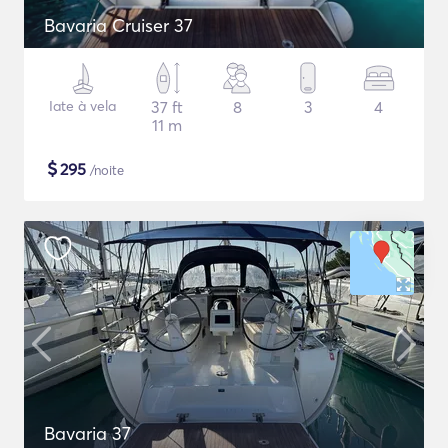
Bavaria Cruiser 37
Iate à vela
37 ft
8
3
4
11 m
$
295
/noite
Bavaria 37