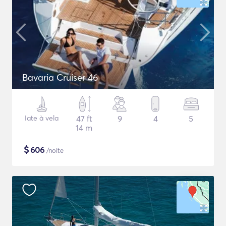
Bavaria Cruiser 46
Iate à vela
47 ft
9
4
5
14 m
$
606
/noite