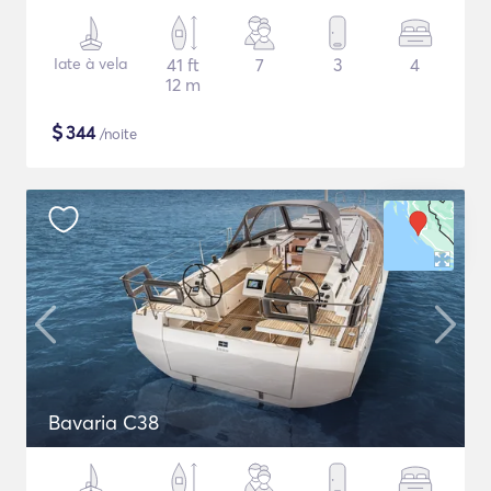
Iate à vela
41 ft
7
3
4
12 m
$
344
/noite
Bavaria C38