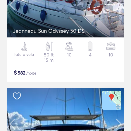
Jeanneau Sun Odyssey 50 DS
Iate à vela
50 ft
10
4
10
15 m
$
582
/noite