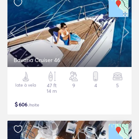
Bavaria Cruiser 46
Iate à vela
47 ft
9
4
5
14 m
$
606
/noite