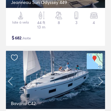
Jeanneau Sun Odyssey 449
Iate à vela
44 ft
8
3
4
13 m
$
682
/noite
Bavaria C42