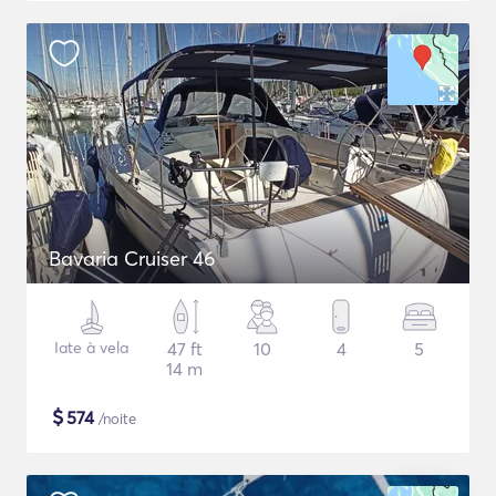
Bavaria Cruiser 46
Iate à vela
47 ft
10
4
5
14 m
$
574
/noite