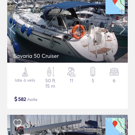
Bavaria 50 Cruiser
Iate à vela
50 ft
11
5
6
15 m
$
582
/noite