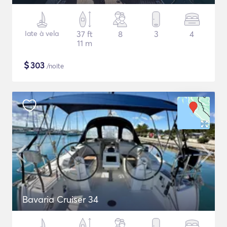
Iate à vela
37 ft
8
3
4
11 m
$
303
/noite
Bavaria Cruiser 34