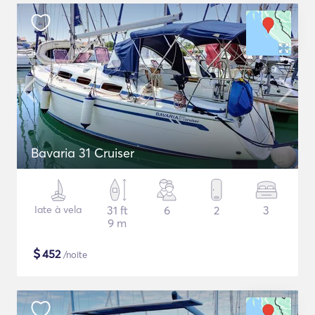
Bavaria 31 Cruiser
Iate à vela
31 ft
6
2
3
9 m
$
452
/noite