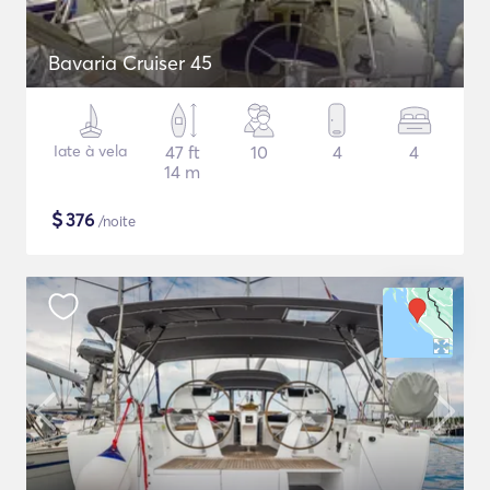
Bavaria Cruiser 45
Iate à vela
47 ft
10
4
4
14 m
$
376
/noite