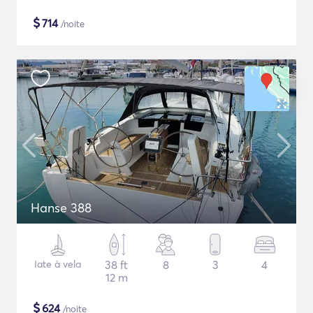
$
714
/noite
Hanse 388
Iate à vela
38 ft
8
3
4
12 m
$
624
/noite