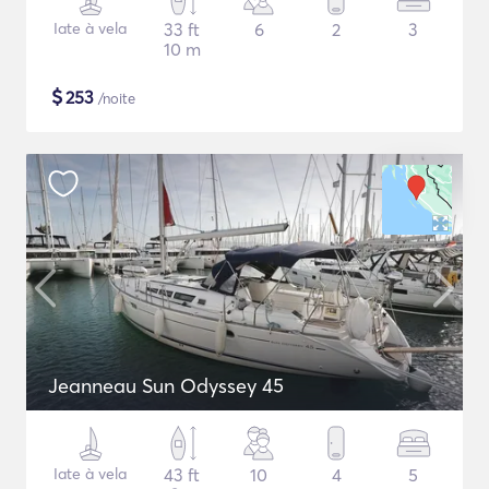
Iate à vela
33 ft
6
2
3
10 m
$
253
/noite
Jeanneau Sun Odyssey 45
Iate à vela
43 ft
10
4
5