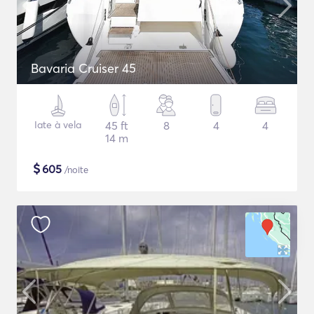
Bavaria Cruiser 45
Iate à vela
45 ft
8
4
4
14 m
$
605
/noite