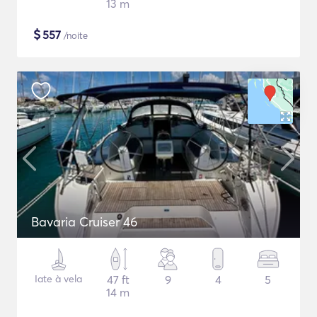
13 m
$
557
/noite
Bavaria Cruiser 46
Iate à vela
47 ft
9
4
5
14 m