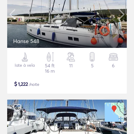
Hanse 548
Iate à vela
54 ft
11
5
6
16 m
$
1,222
/noite