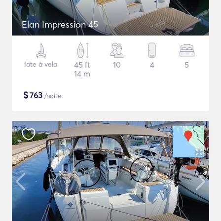
Elan Impression 45
Iate à vela
45 ft
10
4
5
14 m
$
763
/noite