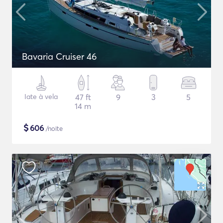
Bavaria Cruiser 46
Iate à vela
47 ft
9
3
5
14 m
$
606
/noite