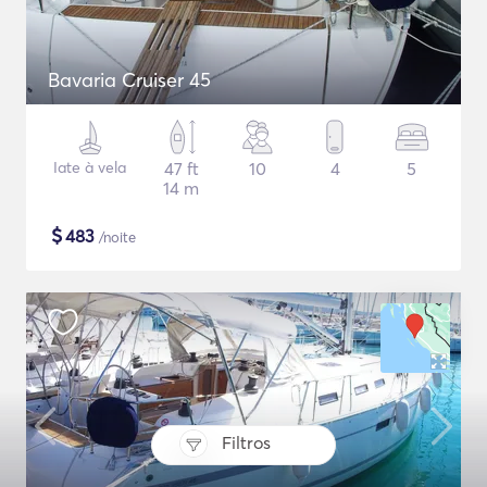
Bavaria Cruiser 45
Iate à vela
47 ft
10
4
5
14 m
$
483
/noite
Filtros