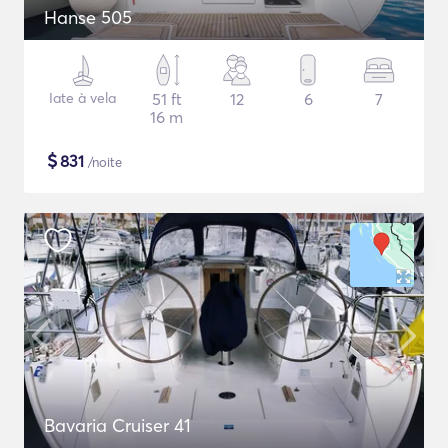
Hanse 505
Iate à vela
51 ft
12
6
7
16 m
$
831
/noite
Bavaria Cruiser 41