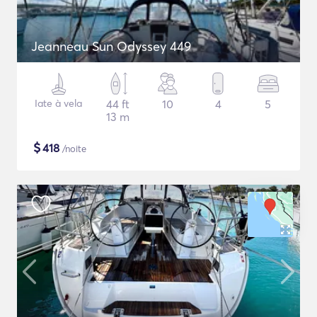
Jeanneau Sun Odyssey 449
Iate à vela
44 ft
10
4
5
13 m
$
418
/noite