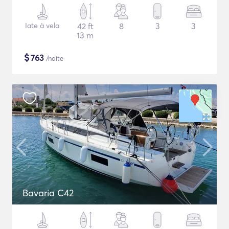
Iate à vela
42 ft
8
3
3
13 m
$
763
/noite
Bavaria C42