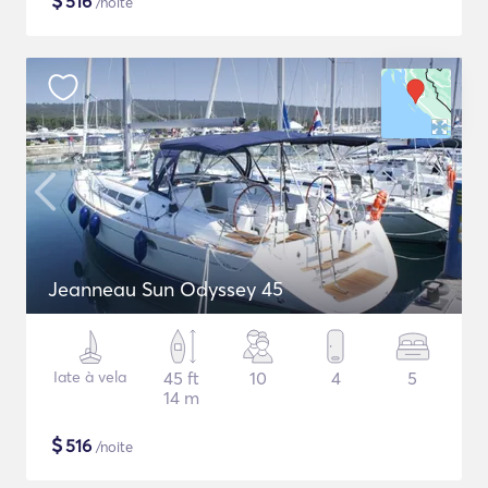
$
516
/noite
Jeanneau Sun Odyssey 45
Iate à vela
45 ft
10
4
5
14 m
$
516
/noite