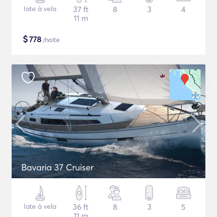
Iate à vela
37 ft
8
3
4
11 m
$
778
/noite
Bavaria 37 Cruiser
Iate à vela
36 ft
8
3
5
11 m