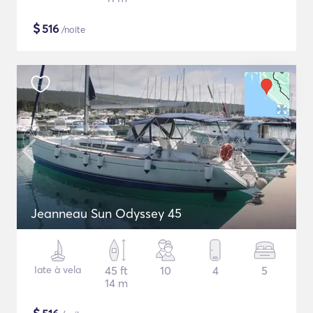
$
516
/noite
Jeanneau Sun Odyssey 45
Iate à vela
45 ft
10
4
5
14 m