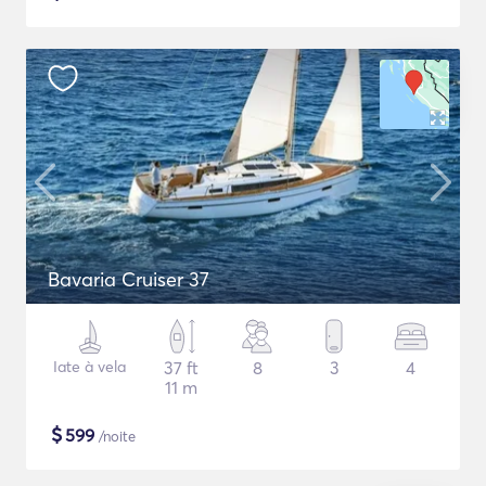
Bavaria Cruiser 37
Iate à vela
37 ft
8
3
4
11 m
$
599
/noite