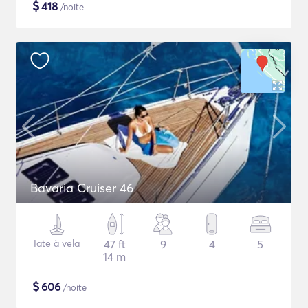
$
418
/noite
Bavaria Cruiser 46
Iate à vela
47 ft
9
4
5
14 m
$
606
/noite