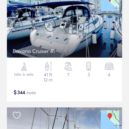
Bavaria Cruiser 41
Iate à vela
41 ft
7
3
4
12 m
$
344
/noite