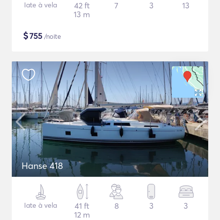
Iate à vela
42 ft
7
3
13
13 m
$
755
/noite
Hanse 418
Iate à vela
41 ft
8
3
3
12 m