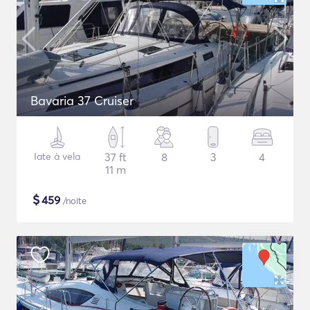
Bavaria 37 Cruiser
Iate à vela
37 ft
8
3
4
11 m
$
459
/noite