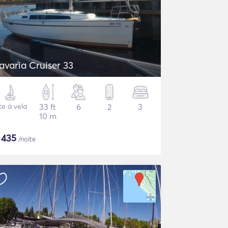
avaria Cruiser 33
te à vela
33 ft
6
2
3
10 m
$
435
/noite