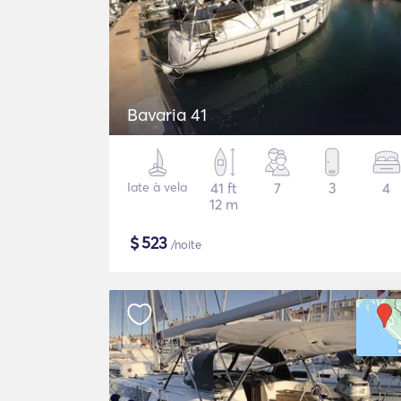
Bavaria 41
Iate à vela
41 ft
7
3
4
12 m
$
523
/noite