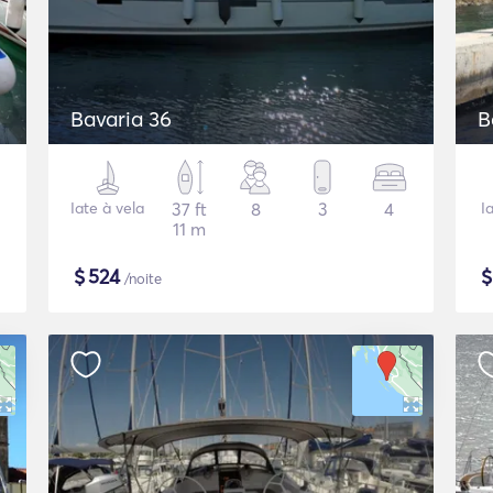
Bavaria 36
B
Iate à vela
37 ft
8
3
4
I
11 m
$
524
/noite