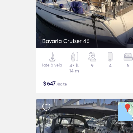
Bavaria Cruiser 46
Iate à vela
47 ft
9
4
5
14 m
$
647
/noite