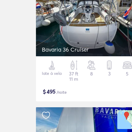
Bavaria 36 Cruiser
Iate à vela
37 ft
8
3
5
11 m
$
495
/noite