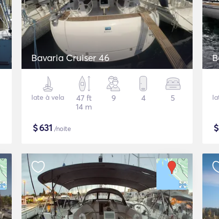
Bavaria Cruiser 46
B
Iate à vela
47 ft
9
4
5
Ia
14 m
$
631
/noite