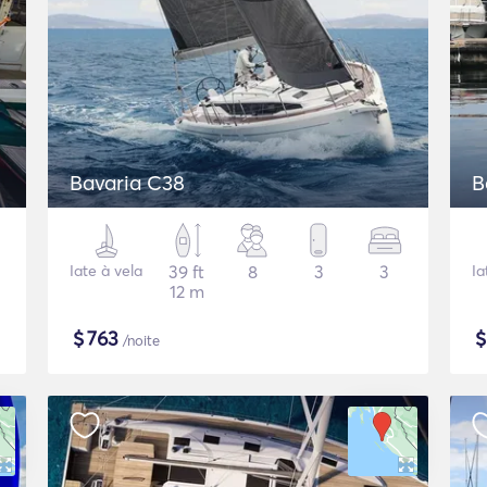
Bavaria C38
B
Iate à vela
39 ft
8
3
3
Ia
12 m
$
763
/noite