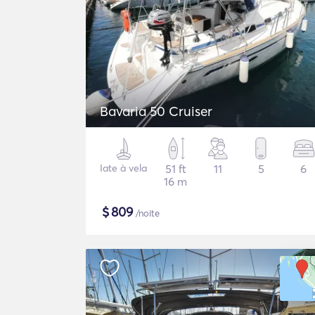
Bavaria 50 Cruiser
Iate à vela
51 ft
11
5
6
16 m
$
809
/noite