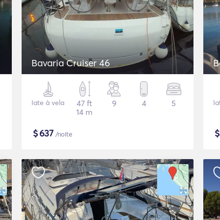
Bavaria Cruiser 46
B
Iate à vela
47 ft
9
4
5
Ia
14 m
$
637
/noite