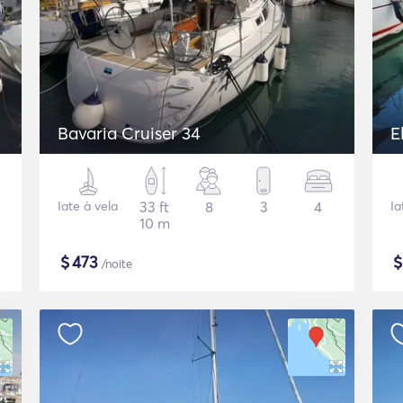
Bavaria Cruiser 34
E
Iate à vela
33 ft
8
3
4
Ia
10 m
$
473
/noite