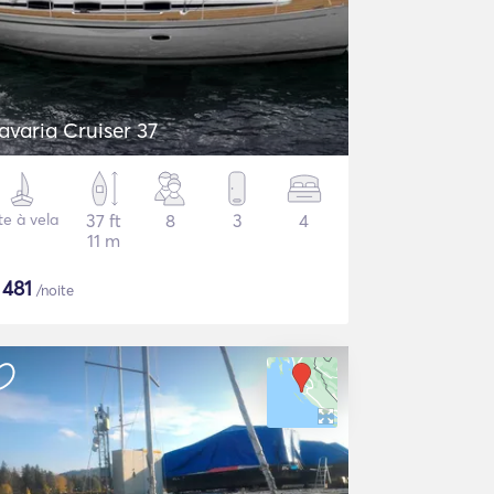
avaria Cruiser 37
te à vela
37 ft
8
3
4
11 m
$
481
/noite