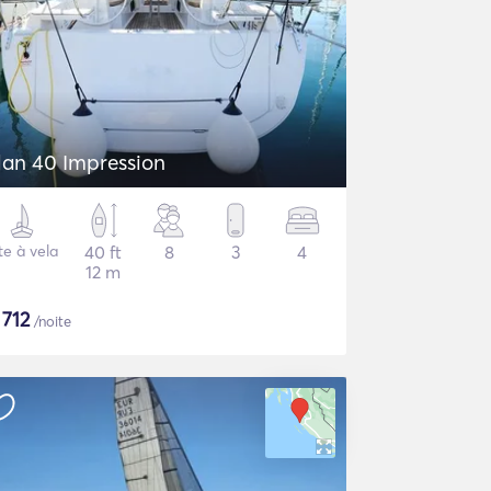
lan 40 Impression
te à vela
40 ft
8
3
4
12 m
$
712
/noite