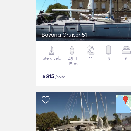
Bavaria Cruiser 51
Iate à vela
49 ft
11
5
6
15 m
$
815
/noite