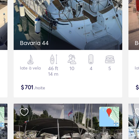
Bavaria 44
B
Iate à vela
46 ft
10
4
5
Ia
14 m
$
701
/noite