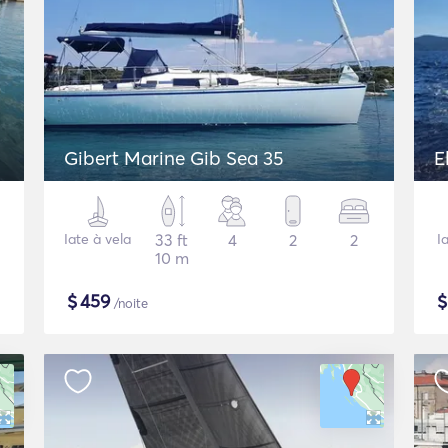
Gibert Marine Gib Sea 35
E
Iate à vela
33 ft
4
2
2
I
10 m
$
459
/noite