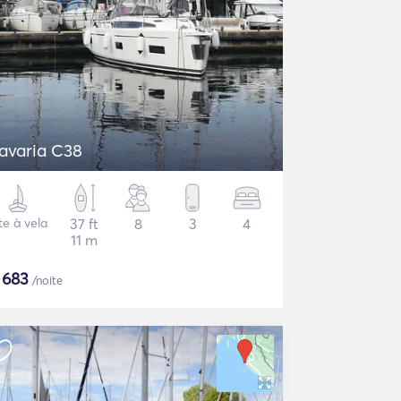
avaria C38
te à vela
37 ft
8
3
4
11 m
$
683
/noite