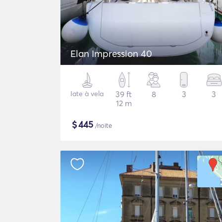
Elan Impression 40
Iate à vela
39 ft
8
3
3
12 m
$
445
/noite