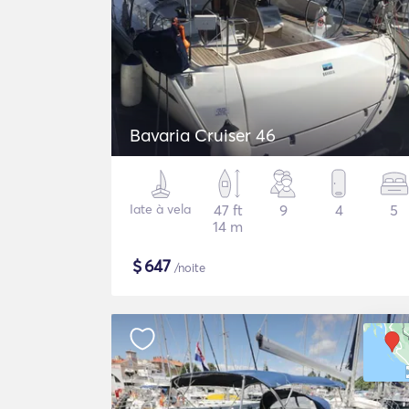
Bavaria Cruiser 46
Iate à vela
47 ft
9
4
5
14 m
$
647
/noite