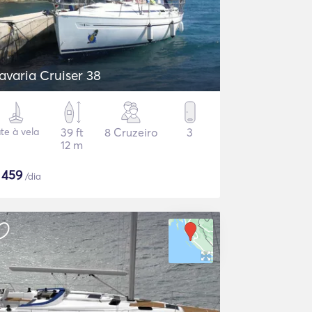
avaria Cruiser 38
ate à vela
39 ft
8 Cruzeiro
3
12 m
$
459
/dia