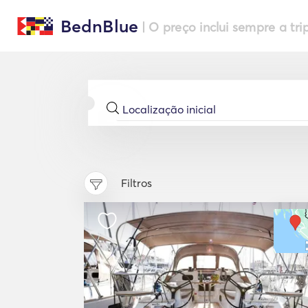
BednBlue
| O preço inclui sempre a tri
Filtros