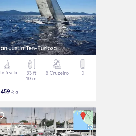
lan Justin Ten-Furiosa
ate à vela
33 ft
8 Cruzeiro
0
10 m
$
459
/dia