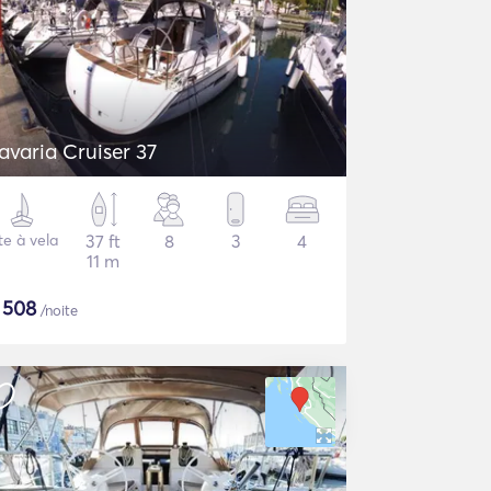
avaria Cruiser 37
te à vela
37 ft
8
3
4
11 m
$
508
/noite