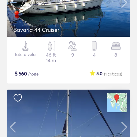
Bavaria 44 Cruiser
Iate à vela
46 ft
9
4
8
14 m
$
660
5.0
/noite
(1
críticas
)