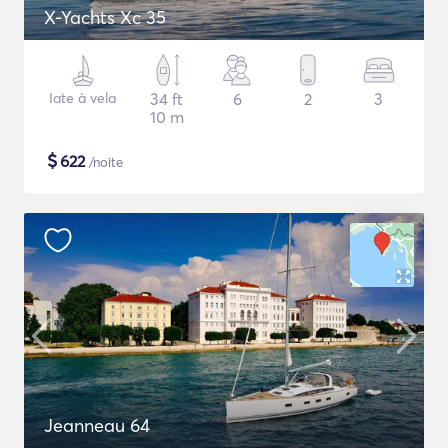
X-Yachts Xc 35
Iate à vela
34 ft
6
2
3
10 m
$
622
/noite
Jeanneau 64