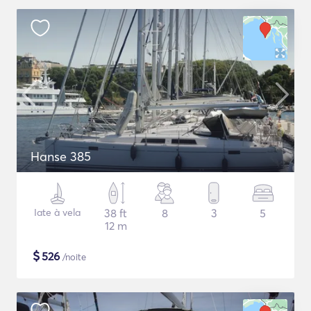
Hanse 385
Iate à vela
38 ft
8
3
5
12 m
$
526
/noite