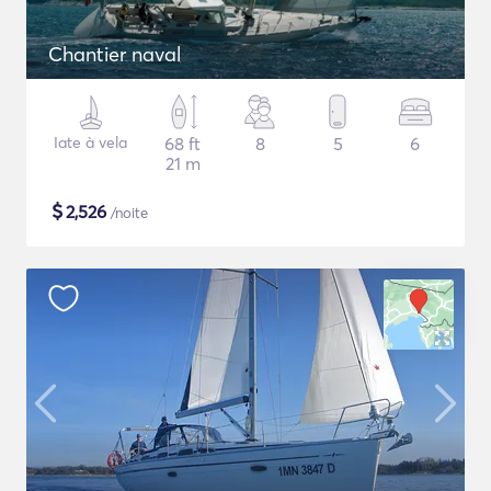
Chantier naval
Iate à vela
68 ft
8
5
6
21 m
$
2,526
/noite