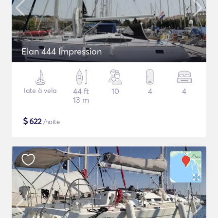
Elan 444 Impression
Iate à vela
44 ft
10
4
4
13 m
$
622
/noite