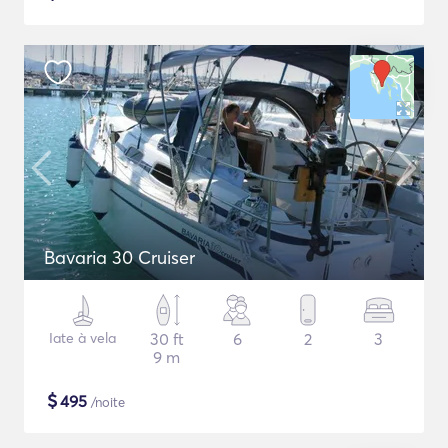
Bavaria 30 Cruiser
Iate à vela
30 ft
6
2
3
9 m
$
495
/noite