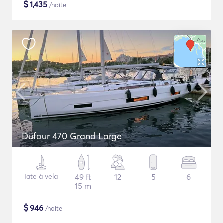
$
1,435
/noite
Dufour 470 Grand Large
Iate à vela
49 ft
12
5
6
15 m
$
946
/noite