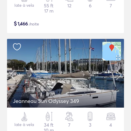
Iate à vela
55 ft
12
6
7
17 m
$
1,466
/noite
Jeanneau Sun Odyssey 349
Iate à vela
34 ft
7
3
4
10 m