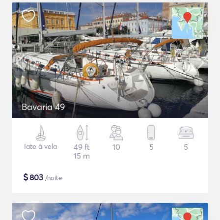
Bavaria 49
Iate à vela
49 ft
10
5
5
15 m
$
803
/noite