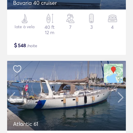
Bavaria 40 cruiser
Iate à vela
40 ft
7
3
4
12 m
$
548
/noite
Atlantic 61