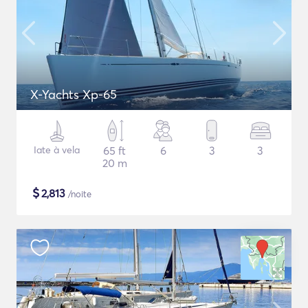
X-Yachts Xp-65
Iate à vela
65 ft
6
3
3
20 m
$
2,813
/noite