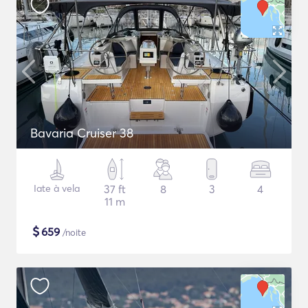
Bavaria Cruiser 38
Iate à vela
37 ft
8
3
4
11 m
$
659
/noite