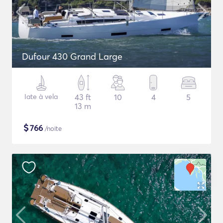
Dufour 430 Grand Large
Iate à vela
43 ft
10
4
5
13 m
$
766
/noite