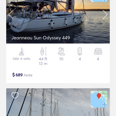
Jeanneau Sun Odyssey 449
Iate à vela
44 ft
10
4
4
13 m
$
689
/noite