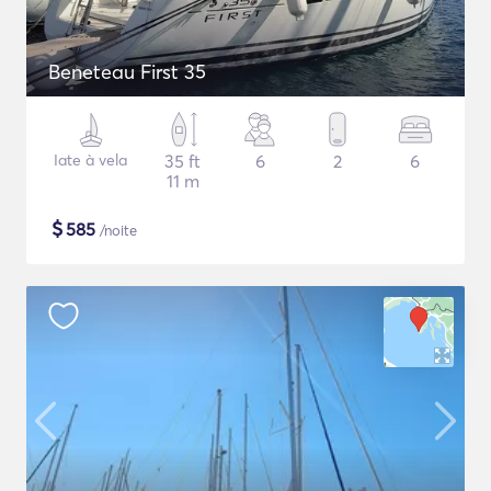
Beneteau First 35
Iate à vela
35 ft
6
2
6
11 m
$
585
/noite