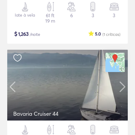
Iate à vela
61 ft
6
3
3
19 m
$
1,263
5.0
/noite
(1
críticas
)
Bavaria Cruiser 44