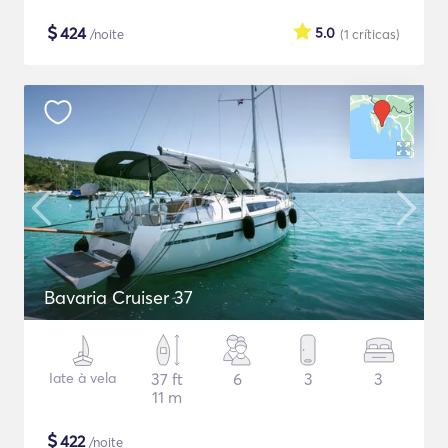
$
424
5.0
/noite
(1
críticas
)
Bavaria Cruiser 37
Iate à vela
37 ft
6
3
3
11 m
$
422
/noite