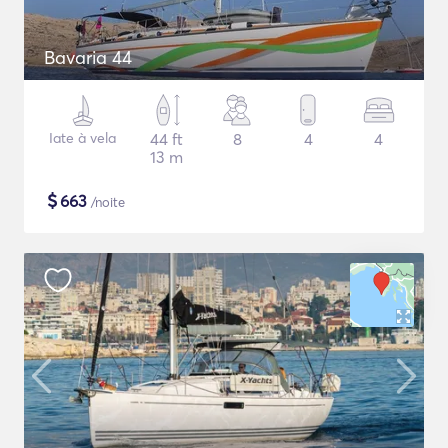
Bavaria 44
Iate à vela
44 ft
8
4
4
13 m
$
663
/noite