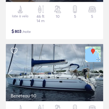
Iate à vela
46 ft
10
5
5
14 m
$
803
/noite
Beneteau 50