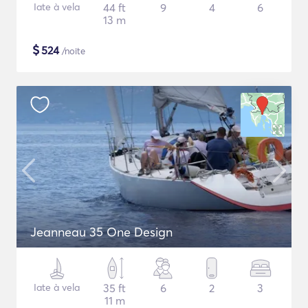
Iate à vela
44 ft
9
4
6
13 m
$
524
/noite
Jeanneau 35 One Design
Iate à vela
35 ft
6
2
3
11 m