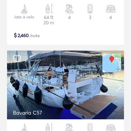
Iate à vela
64 ft
4
3
4
20 m
$
2,460
/noite
Bavaria C57