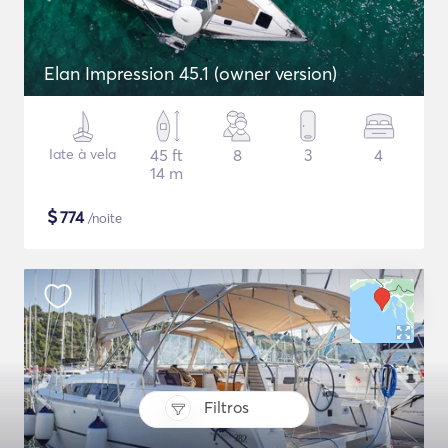
Elan Impression 45.1 (owner version)
Iate à vela
45 ft
8
3
4
14 m
$
774
/noite
Filtros