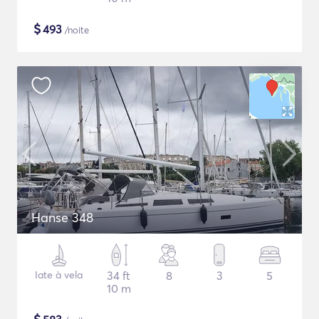
$
493
/noite
Hanse 348
Iate à vela
34 ft
8
3
5
10 m