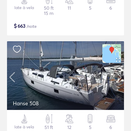
Iate à vela
50 ft
11
5
6
15 m
$
663
/noite
Hanse 508
Iate à vela
51 ft
12
5
6