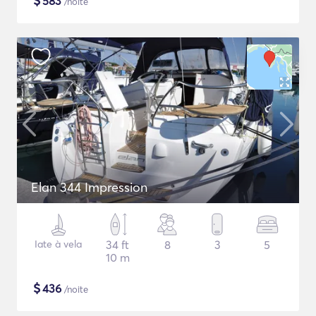
$
583
/noite
Elan 344 Impression
Iate à vela
34 ft
8
3
5
10 m
$
436
/noite