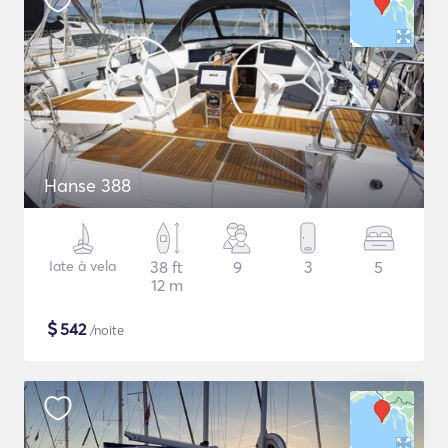
Hanse 388
Iate à vela
38 ft
9
3
5
12 m
$
542
/noite