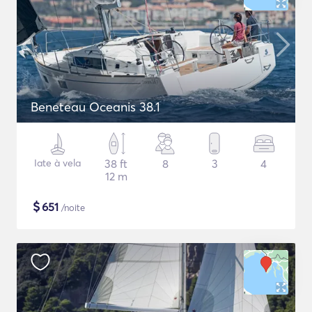
Beneteau Oceanis 38.1
Iate à vela
38 ft
8
3
4
12 m
$
651
/noite