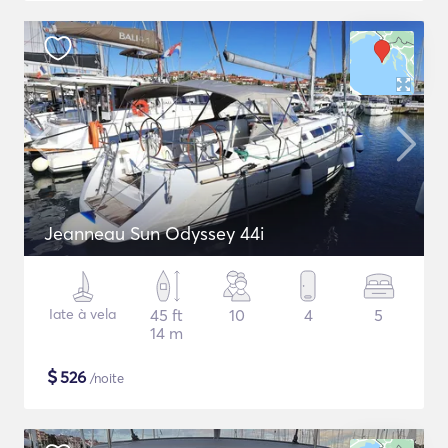
Jeanneau Sun Odyssey 44i
Iate à vela
45 ft
10
4
5
14 m
$
526
/noite