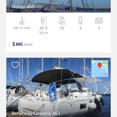
Hanse 460
Iate à vela
46 ft
10
4
5
14 m
$
885
/noite
Beneteau Oceanis 46.1