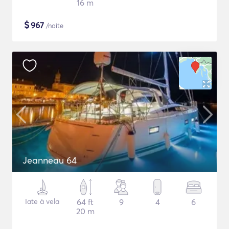
16 m
$
967
/noite
Jeanneau 64
Iate à vela
64 ft
9
4
6
20 m