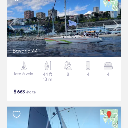
Bavaria 44
Iate à vela
44 ft
8
4
4
13 m
$
663
/noite