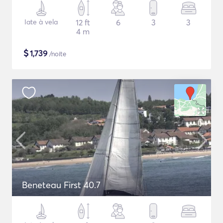
Iate à vela
12 ft
6
3
3
4 m
$
1,739
/noite
Beneteau First 40.7