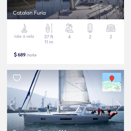
Catalan Furia
Iate à vela
37 ft
4
2
2
11 m
$
689
/noite