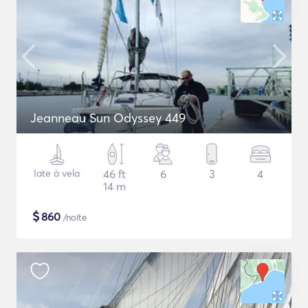
Jeanneau Sun Odyssey 449
Iate à vela
46 ft
6
3
4
14 m
$
860
/noite