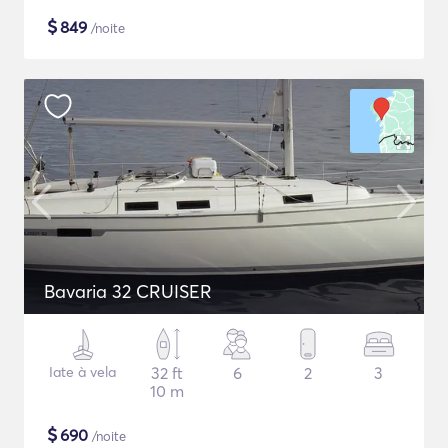
$
849
/noite
Bavaria 32 CRUISER
Iate à vela
32 ft
6
2
3
10 m
$
690
/noite