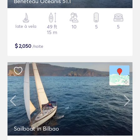
Beneteau Oceanis 51.1
Iate à vela
49 ft
10
5
5
15 m
$
2,050
/noite
Sailboat in Bilbao