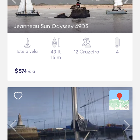
Jeanneau Sun Odyssey 49DS
Iate à vela
49 ft
12 Cruzeiro
4
15 m
$
574
/dia