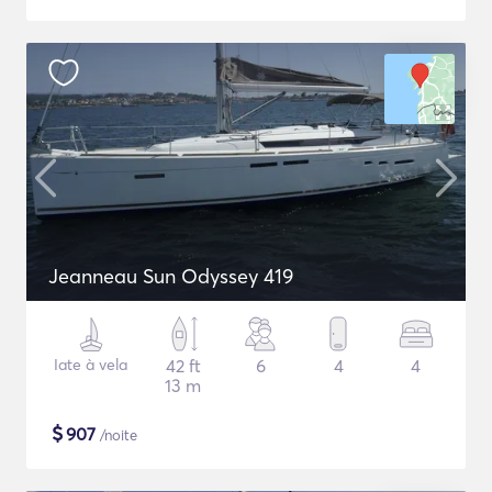
Jeanneau Sun Odyssey 419
Iate à vela
42 ft
6
4
4
13 m
$
907
/noite