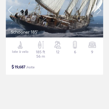
Schooner 185'
Iate à vela
185 ft
12
6
9
56 m
$
19,687
/noite