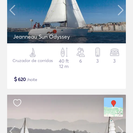
Jeanneau Sun Odyssey
Cruzador de corridas
40 ft
6
3
3
12 m
$
620
/noite