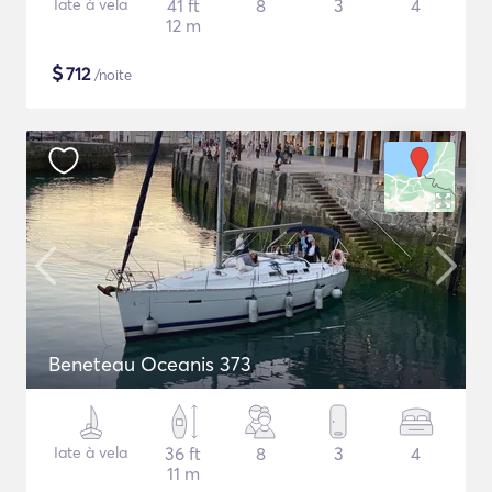
Iate à vela
41 ft
8
3
4
12 m
$
712
/noite
Beneteau Oceanis 373
Iate à vela
36 ft
8
3
4
11 m