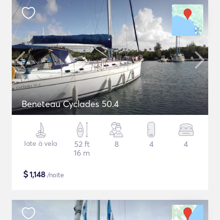
Beneteau Cyclades 50.4
Iate à vela
52 ft
8
4
4
16 m
$
1,148
/noite