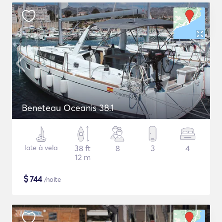
Beneteau Oceanis 38.1
Iate à vela
38 ft
8
3
4
12 m
$
744
/noite