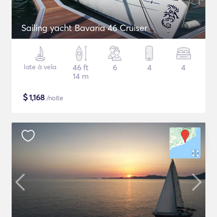
Sailing yacht Bavaria 46 Cruiser
Iate à vela
46 ft
6
4
4
14 m
$
1,168
/noite