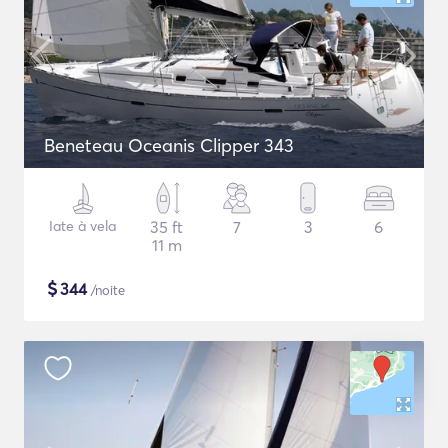
Beneteau Oceanis Clipper 343
Iate à vela
35 ft
7
3
6
11 m
$
344
/noite