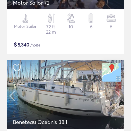
Motor Sailor 72
Motor Sailer
72 ft
10
6
6
22 m
$
5,340
/noite
Beneteau Oceanis 38.1