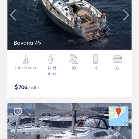
Bavaria 45
Iate à vela
14 ft
10
4
6
4 m
$
706
/noite