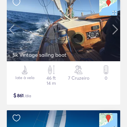
Sk Vintage sailing boat
Iate à vela
46 ft
7 Cruzeiro
0
14 m
$
861
/dia