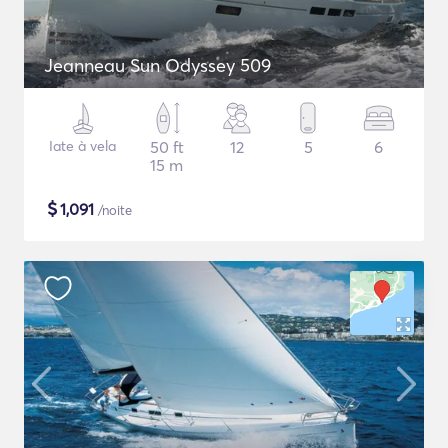
Jeanneau Sun Odyssey 509
Iate à vela
50 ft
12
5
6
15 m
$
1,091
/noite