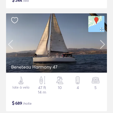
$
344
/dia
Beneteau Harmony 47
Iate à vela
47 ft
10
4
5
14 m
$
689
/noite