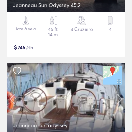
Jeanneau Sun Odyssey 45.2
Iate à vela
45 ft
8 Cruzeiro
4
14 m
$
746
/dia
Jeanneau sun odyssey