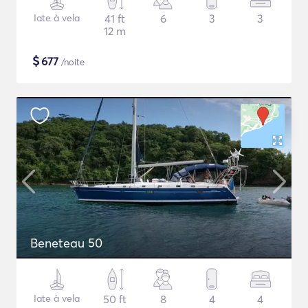
Iate à vela
41 ft
6
3
3
12 m
$
677
/noite
Beneteau 50
Iate à vela
50 ft
8
4
4