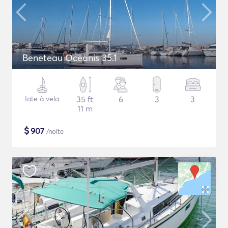
Beneteau Oceanis 35.1
Iate à vela
35 ft
6
3
3
11 m
$
907
/noite