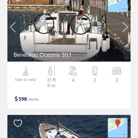
Beneteau Oceanis 30.1
Iate à vela
31 ft
4
2
2
9 m
$
598
/noite