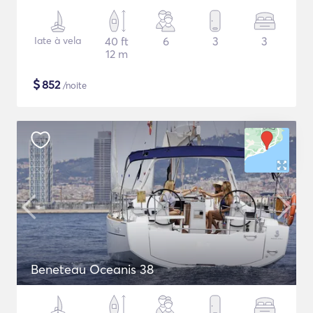
Iate à vela
40 ft
6
3
3
12 m
$
852
/noite
Beneteau Oceanis 38