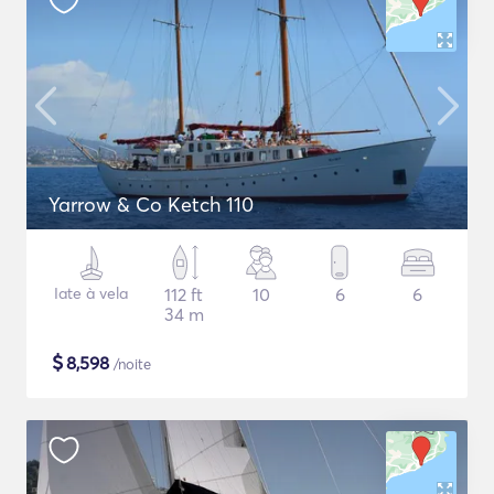
Yarrow & Co Ketch 110
Iate à vela
112 ft
10
6
6
34 m
$
8,598
/noite