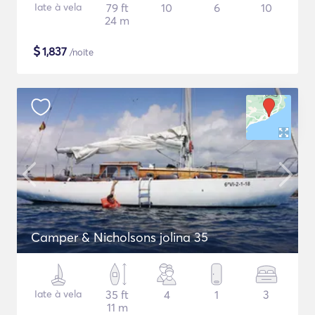
Iate à vela
79 ft
10
6
10
24 m
$
1,837
/noite
Camper & Nicholsons jolina 35
Iate à vela
35 ft
4
1
3
11 m