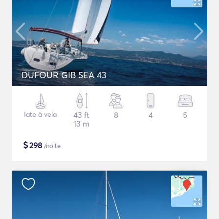
DUFOUR GIB SEA 43
Iate à vela
43 ft
8
4
5
13 m
$
298
/noite