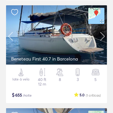
Beneteau First 40.7 in Barcelona
Iate à vela
40 ft
8
3
5
12 m
$
655
5.0
/noite
(1
críticas
)