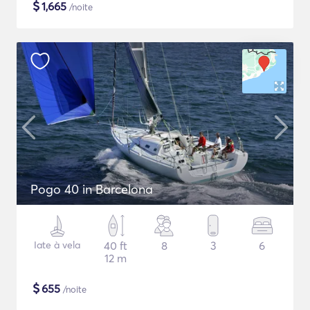
$
1,665
/noite
Pogo 40 in Barcelona
Iate à vela
40 ft
8
3
6
12 m
$
655
/noite