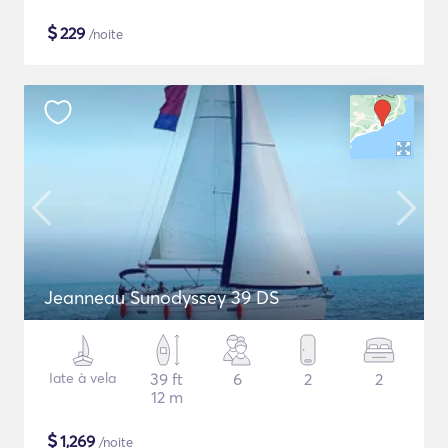
$
229
/noite
Jeanneau Sunodyssey 39 DS
Iate à vela
39 ft
6
2
2
12 m
$
1,269
/noite