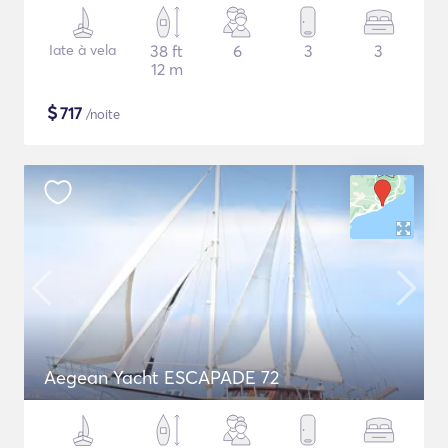
Iate à vela
38 ft
6
3
3
12 m
$
717
/noite
Aegean Yacht ESCAPADE 72