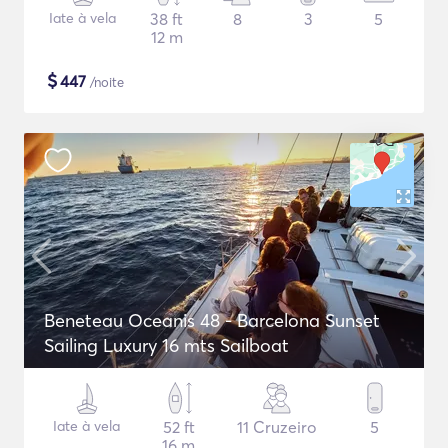
Iate à vela
38 ft
8
3
5
12 m
$
447
/noite
Beneteau Oceanis 48 - Barcelona Sunset
Sailing Luxury 16 mts Sailboat
Iate à vela
52 ft
11 Cruzeiro
5
16 m