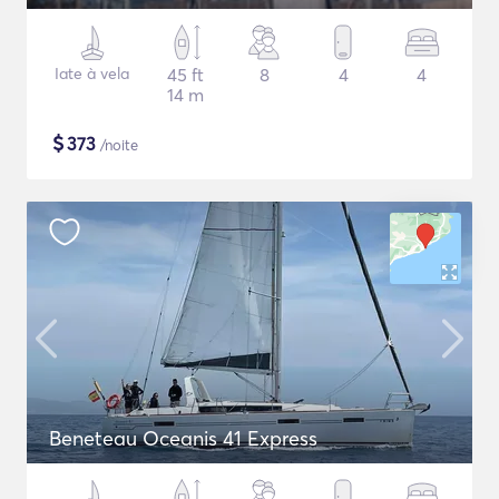
Iate à vela
45 ft
8
4
4
14 m
$
373
/noite
Beneteau Oceanis 41 Express