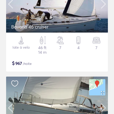
Bavaria 46 cruiser
Iate à vela
46 ft
7
4
7
14 m
$
967
/noite