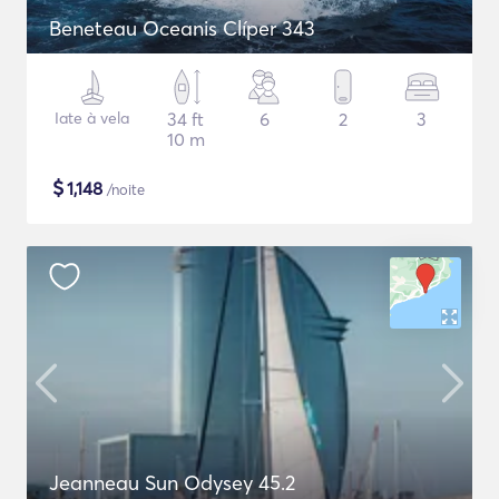
Beneteau Oceanis Clíper 343
Iate à vela
34 ft
6
2
3
10 m
$
1,148
/noite
Jeanneau Sun Odysey 45.2