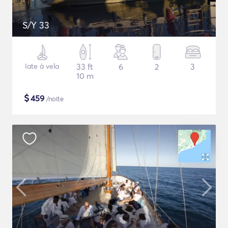
S/Y 33
Iate à vela
33 ft
6
2
3
10 m
$
459
/noite