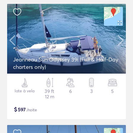
Jeanneau Sun Odyssey 39i (Full & Half-Day
charters only)
Iate à vela
39 ft
6
3
5
12 m
$
597
/noite