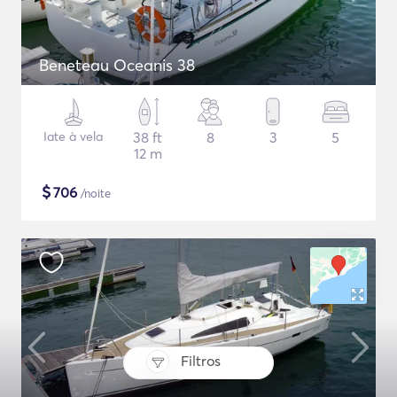
Beneteau Oceanis 38
Iate à vela
38 ft
8
3
5
12 m
$
706
/noite
Filtros