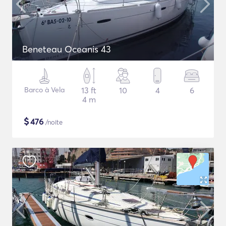
Beneteau Oceanis 43
Barco à Vela
13 ft
10
4
6
4 m
$
476
/noite