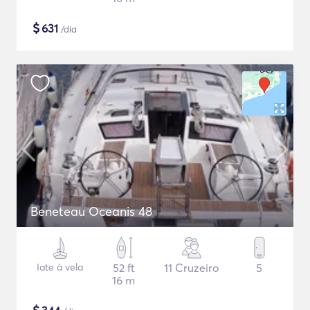
$
631
/dia
Beneteau Oceanis 48
Iate à vela
52 ft
11 Cruzeiro
5
16 m