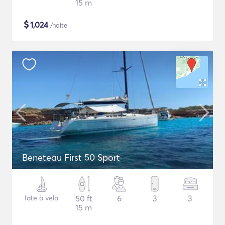
15 m
$
1,024
/noite
Beneteau First 50 Sport
Iate à vela
50 ft
6
3
3
15 m