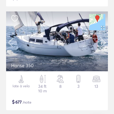
Hanse 350
Iate à vela
34 ft
8
3
13
10 m
$
677
/noite