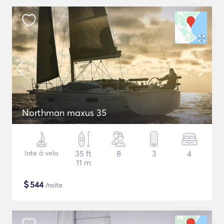
Northman maxus 35
Iate à vela
35 ft
8
3
4
11 m
$
544
/noite