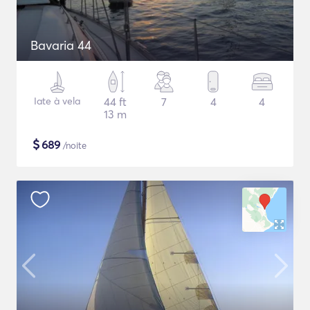
Bavaria 44
Iate à vela
44 ft
7
4
4
13 m
$
689
/noite