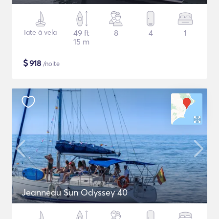
Iate à vela
49 ft
8
4
1
15 m
$
918
/noite
Jeanneau Sun Odyssey 40