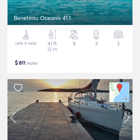
Beneteau Oceanis 41.1
Iate à vela
41 ft
8
3
3
12 m
$
811
/noite