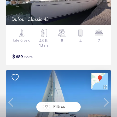
Dufour Classic 43
Iate à vela
43 ft
8
4
7
13 m
$
689
/noite
Filtros