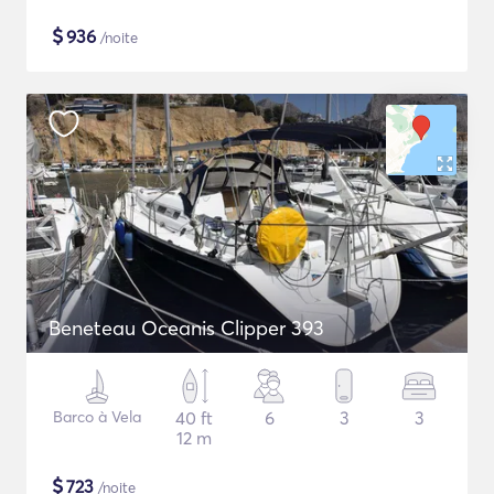
$
936
/noite
Beneteau Oceanis Clipper 393
Barco à Vela
40 ft
6
3
3
12 m
$
723
/noite