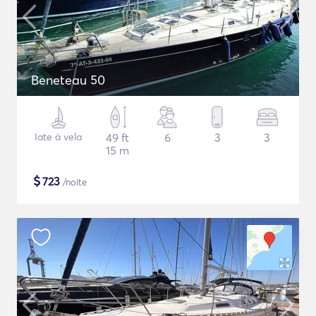
Beneteau 50
Iate à vela
49 ft
6
3
3
15 m
$
723
/noite