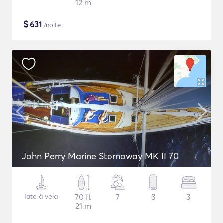
12 m
$
631
/noite
John Perry Marine Stornoway MK II 70
Iate à vela
70 ft
7
3
3
21 m