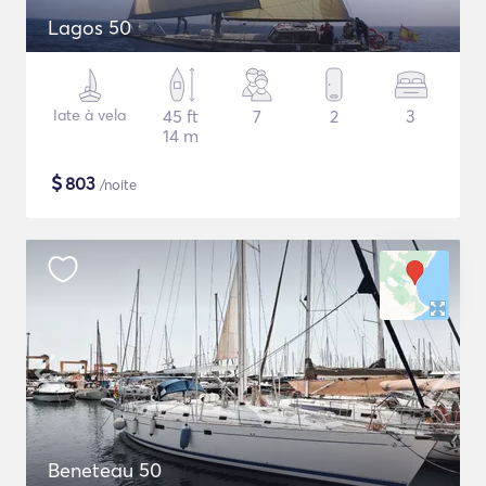
Lagos 50
Iate à vela
45 ft
7
2
3
14 m
$
803
/noite
Beneteau 50