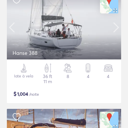
Hanse 388
Iate à vela
36 ft
8
4
4
11 m
$
1,004
/noite