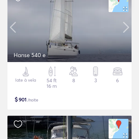
Hanse 540 e
Iate à vela
54 ft
8
3
6
16 m
$
901
/noite