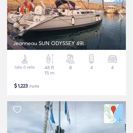
Jeanneau SUN ODYSSEY 49I
Iate à vela
48 ft
8
4
4
15 m
$
1,223
/noite