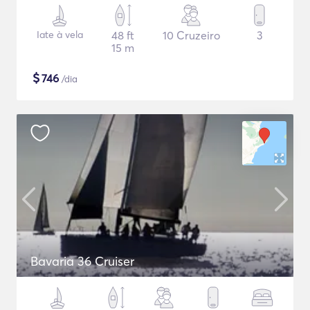
Iate à vela
48 ft
10 Cruzeiro
3
15 m
$
746
/dia
Bavaria 36 Cruiser