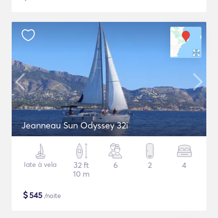
Jeanneau Sun Odyssey 32i
Iate à vela
32 ft
6
2
4
10 m
$
545
/noite