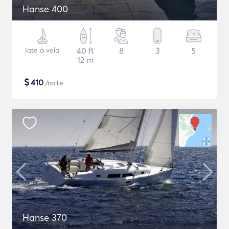
Hanse 400
Iate à vela
40 ft
8
3
5
12 m
$
410
/noite
Hanse 370