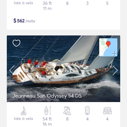
Iate à vela
36 ft
8
3
5
11 m
$
562
/noite
Jeanneau Sun Odyssey 54 DS
Iate à vela
54 ft
8
4
4
16 m