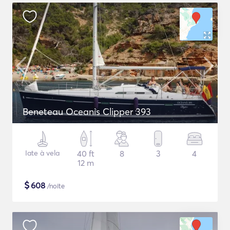
Beneteau Oceanis Clipper 393
Iate à vela
40 ft
8
3
4
12 m
$
608
/noite