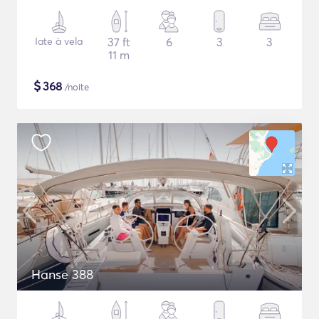
Iate à vela
37 ft
6
3
3
11 m
$
368
/noite
Hanse 388