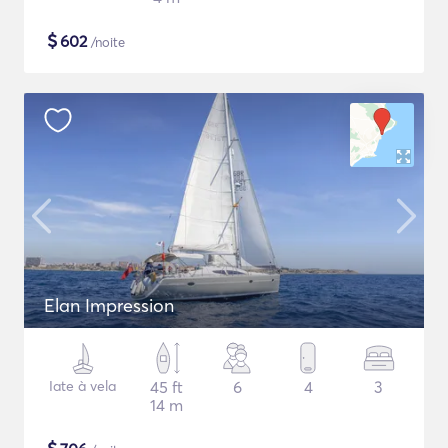
$
602
/noite
Elan Impression
Iate à vela
45 ft
6
4
3
14 m