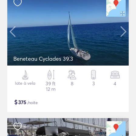
Beneteau Cyclades 39.3
Iate à vela
39 ft
8
3
4
12 m
$
375
/noite