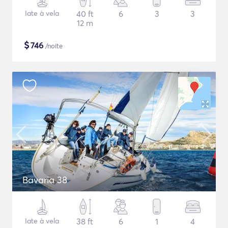
Iate à vela
40 ft
6
3
3
12 m
$
746
/noite
Bavaria 38
Iate à vela
38 ft
6
1
4