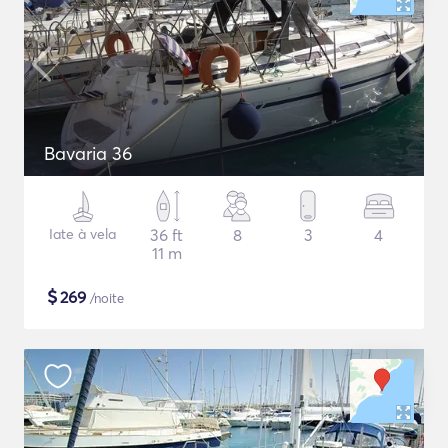
Bavaria 36
Iate à vela
36 ft
8
3
4
11 m
$
269
/noite