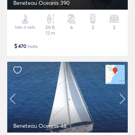
Beneteau Oceanis 390
Iate à vela
39 ft
6
3
3
12 m
$
470
/noite
Beneteau Oceanis 48