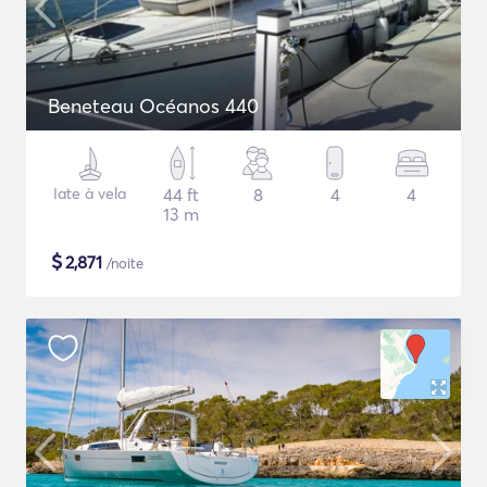
Beneteau Océanos 440
Iate à vela
44 ft
8
4
4
13 m
$
2,871
/noite