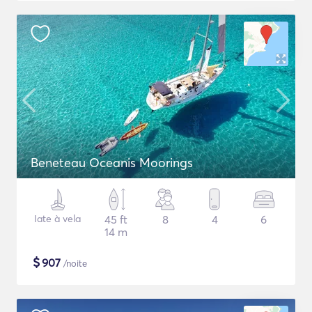
Beneteau Oceanis Moorings
Iate à vela
45 ft
8
4
6
14 m
$
907
/noite