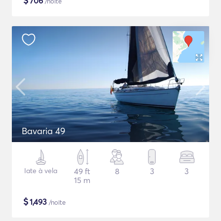
$
706
/noite
Bavaria 49
Iate à vela
49 ft
8
3
3
15 m
$
1,493
/noite