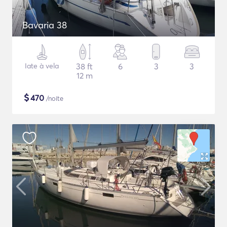
Bavaria 38
Iate à vela
38 ft
6
3
3
12 m
$
470
/noite