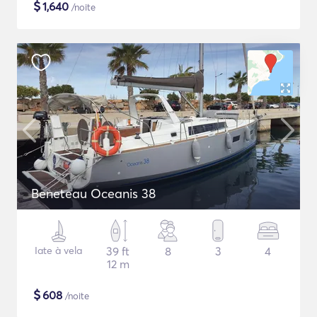
$
1,640
/noite
Beneteau Oceanis 38
Iate à vela
39 ft
8
3
4
12 m
$
608
/noite