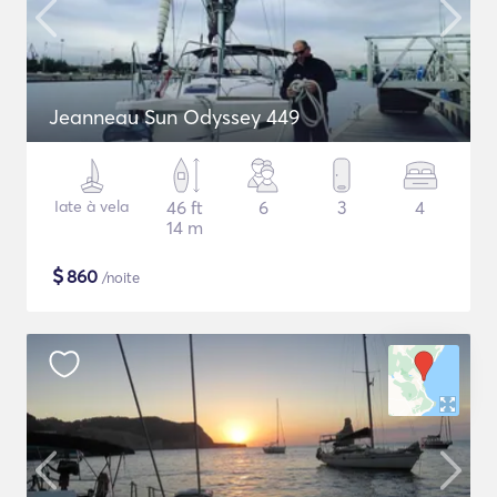
Jeanneau Sun Odyssey 449
Iate à vela
46 ft
6
3
4
14 m
$
860
/noite