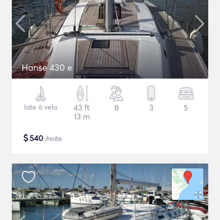
Hanse 430 e
Iate à vela
43 ft
8
3
5
13 m
$
540
/noite