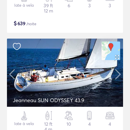
Iate à vela
39 ft
6
3
3
12 m
$
639
/noite
Jeanneau SUN ODYSSEY 43.9
Iate à vela
12 ft
10
4
4
4 m