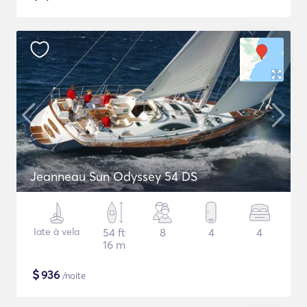
Jeanneau Sun Odyssey 54 DS
Iate à vela
54 ft
8
4
4
16 m
$
936
/noite