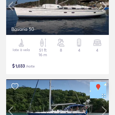
Bavaria 50
Iate à vela
51 ft
8
4
4
16 m
$
1,033
/noite