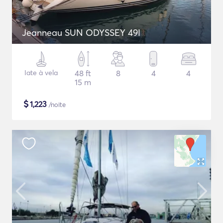
Jeanneau SUN ODYSSEY 49I
Iate à vela
48 ft
8
4
4
15 m
$
1,223
/noite