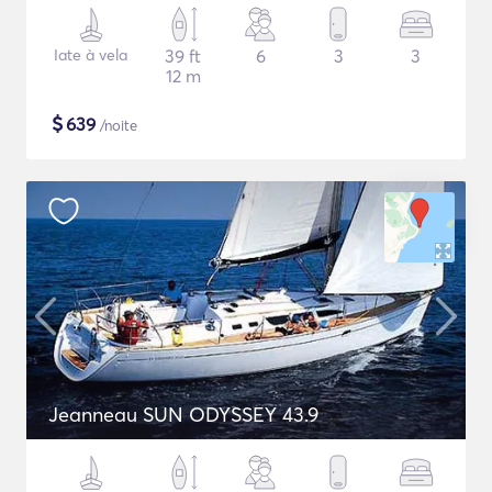
Iate à vela
39 ft
6
3
3
12 m
$
639
/noite
Jeanneau SUN ODYSSEY 43.9