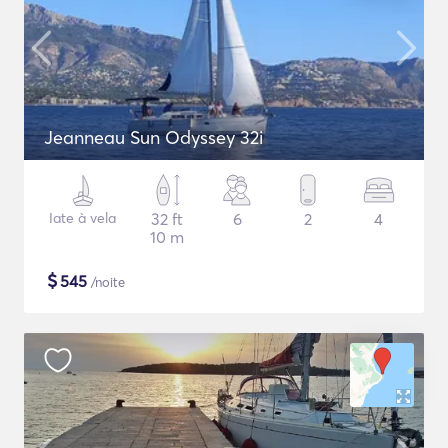
Jeanneau Sun Odyssey 32i
Iate à vela
32 ft
6
2
4
10 m
$
545
/noite