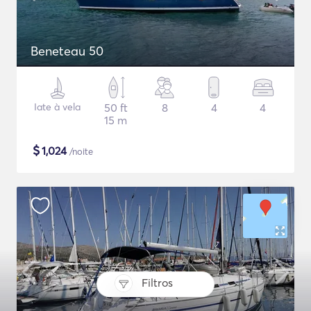
Beneteau 50
Iate à vela
50 ft
8
4
4
15 m
$
1,024
/noite
Filtros