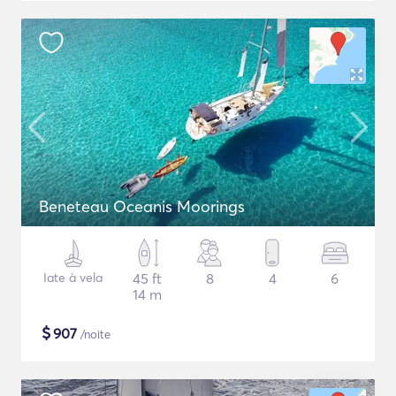
Beneteau Oceanis Moorings
Iate à vela
45 ft
8
4
6
14 m
$
907
/noite