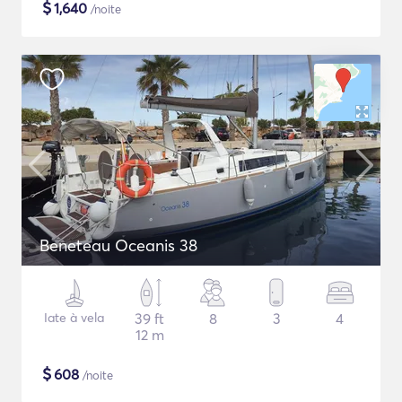
$
1,640
/noite
Beneteau Oceanis 38
Iate à vela
39 ft
8
3
4
12 m
$
608
/noite