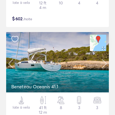
Iate à vela
12 ft
10
4
4
4 m
$
602
/noite
Beneteau Oceanis 41.1
Iate à vela
41 ft
8
3
3
12 m