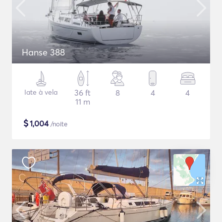
Hanse 388
Iate à vela
36 ft
8
4
4
11 m
$
1,004
/noite