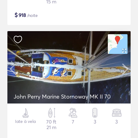
15 m
$
918
/noite
John Perry Marine Stornoway MK II 70
Iate à vela
70 ft
7
3
3
21 m