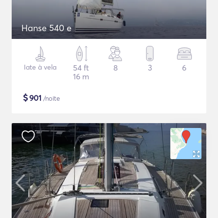
Hanse 540 e
Iate à vela
54 ft
8
3
6
16 m
$
901
/noite