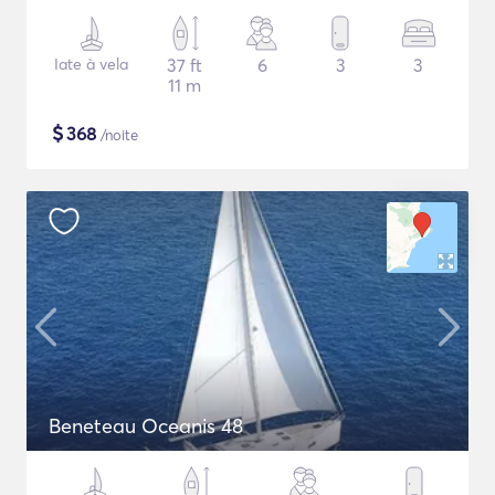
Iate à vela
37 ft
6
3
3
11 m
$
368
/noite
Beneteau Oceanis 48