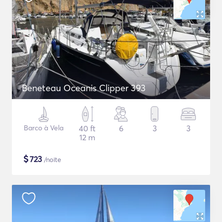
Beneteau Oceanis Clipper 393
Barco à Vela
40 ft
6
3
3
12 m
$
723
/noite