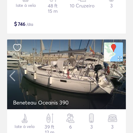
Iate à vela
48 ft
10 Cruzeiro
3
15 m
$
746
/dia
Beneteau Oceanis 390
Iate à vela
39 ft
6
3
3
12 m