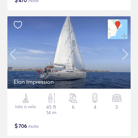
$
470
/noite
Elan Impression
Iate à vela
45 ft
6
4
3
14 m
$
706
/noite