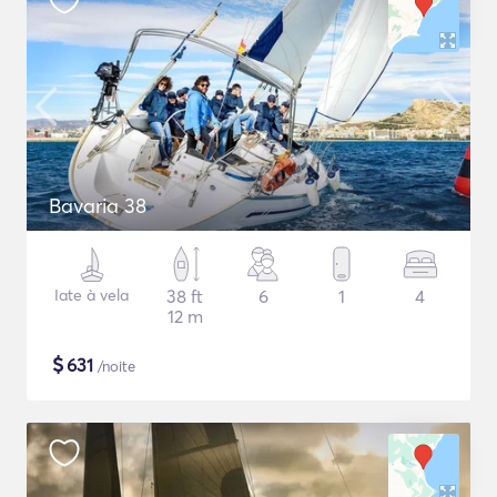
Bavaria 38
Iate à vela
38 ft
6
1
4
12 m
$
631
/noite