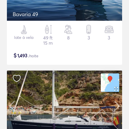
Bavaria 49
Iate à vela
49 ft
8
3
3
15 m
$
1,493
/noite