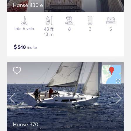
Hanse 430 e
Iate à vela
43 ft
8
3
5
13 m
$
540
/noite
Hanse 370