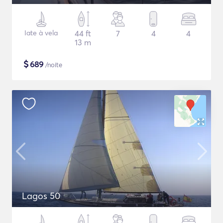
Iate à vela
44 ft
7
4
4
13 m
$
689
/noite
Lagos 50