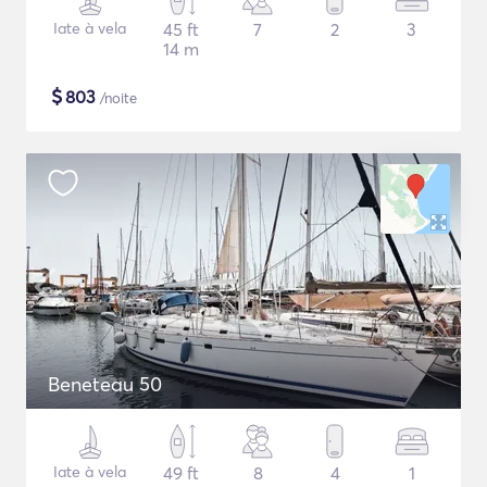
Iate à vela
45 ft
7
2
3
14 m
$
803
/noite
Beneteau 50
Iate à vela
49 ft
8
4
1