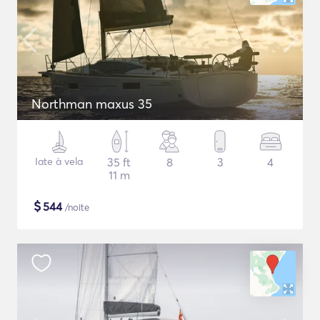
Northman maxus 35
Iate à vela
35 ft
8
3
4
11 m
$
544
/noite