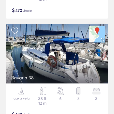
$
470
/noite
Bavaria 38
Iate à vela
38 ft
6
3
3
12 m