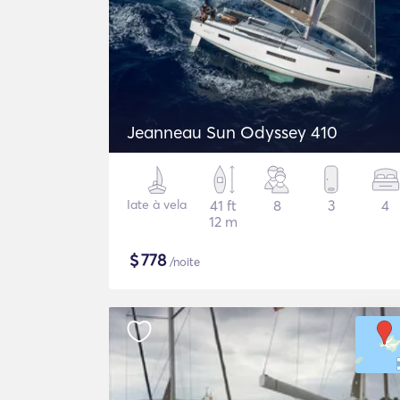
Jeanneau Sun Odyssey 410
Iate à vela
41 ft
8
3
4
12 m
$
778
/noite