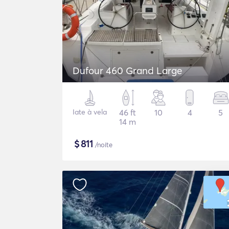
Dufour 460 Grand Large
Iate à vela
46 ft
10
4
5
14 m
$
811
/noite