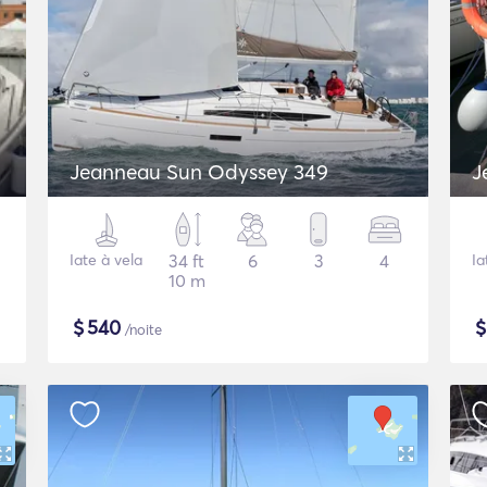
Jeanneau Sun Odyssey 349
J
Iate à vela
34 ft
6
3
4
Ia
10 m
$
540
/noite