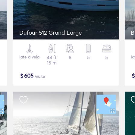
Dufour 512 Grand Large
B
Iate à vela
48 ft
8
5
5
Ia
15 m
$
605
/noite