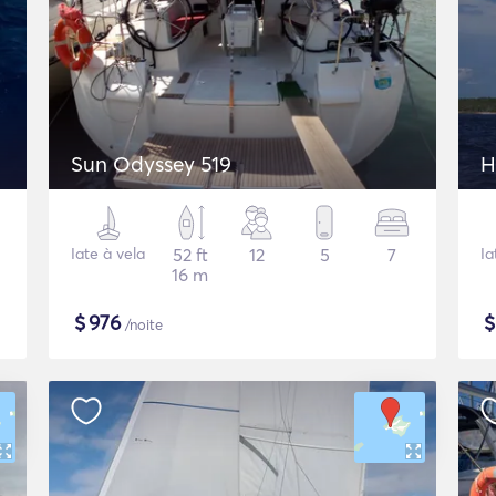
Sun Odyssey 519
H
Iate à vela
52 ft
12
5
7
Ia
16 m
$
976
/noite