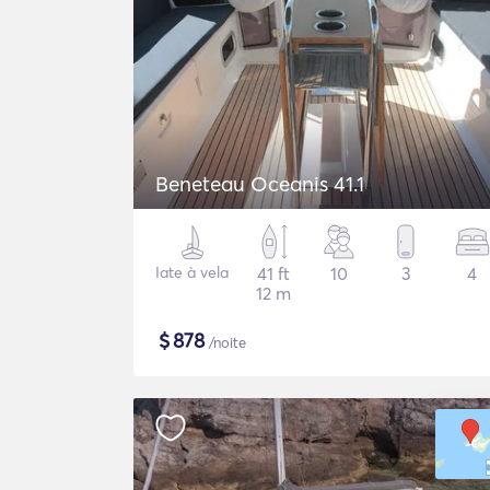
Beneteau Oceanis 41.1
Iate à vela
41 ft
10
3
4
12 m
$
878
/noite