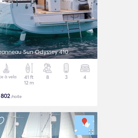
eanneau Sun Odyssey 410
te à vela
41 ft
8
3
4
12 m
$
802
/noite