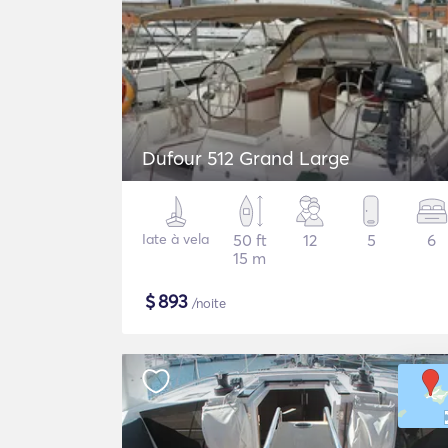
Dufour 512 Grand Large
Iate à vela
50 ft
12
5
6
15 m
$
893
/noite