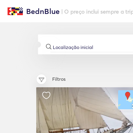
BednBlue
| O preço inclui sempre a tri
Filtros