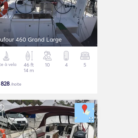
ufour 460 Grand Large
te à vela
46 ft
10
4
5
14 m
$
828
/noite