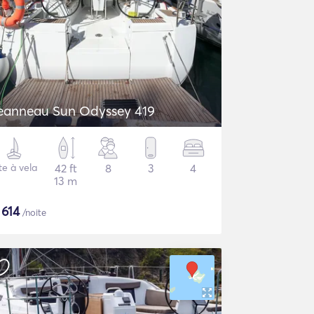
eanneau Sun Odyssey 419
te à vela
42 ft
8
3
4
13 m
$
614
/noite