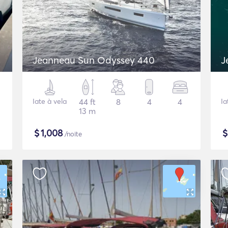
Jeanneau Sun Odyssey 440
J
Iate à vela
44 ft
8
4
4
Ia
13 m
$
1,008
/noite