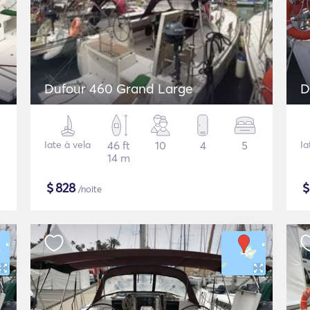
Dufour 460 Grand Large
D
Iate à vela
46 ft
10
4
5
Ia
14 m
$
828
/noite