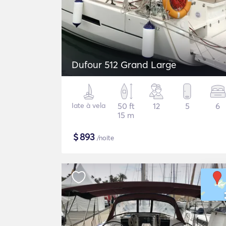
Dufour 512 Grand Large
Iate à vela
50 ft
12
5
6
15 m
$
893
/noite