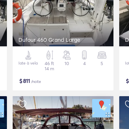
Dufour 460 Grand Large
D
Iate à vela
46 ft
10
4
5
Ia
14 m
$
811
/noite