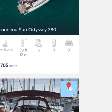
eanneau Sun Odyssey 380
te à vela
39 ft
6
3
3
12 m
$
705
/noite