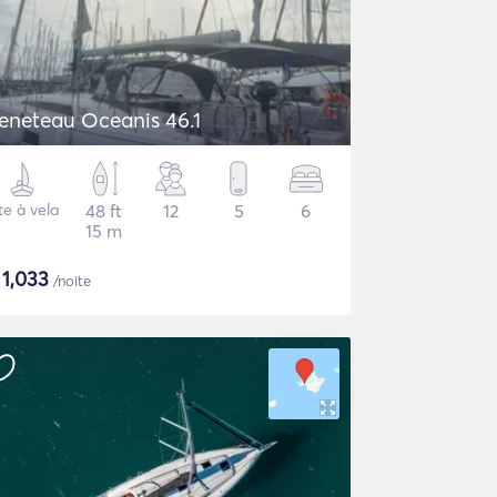
eneteau Oceanis 46.1
te à vela
48 ft
12
5
6
15 m
$
1,033
/noite