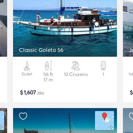
Classic Goleta 56
J
Gulet
56 ft
12 Cruzeiro
1
Ia
17 m
$
1,607
/dia