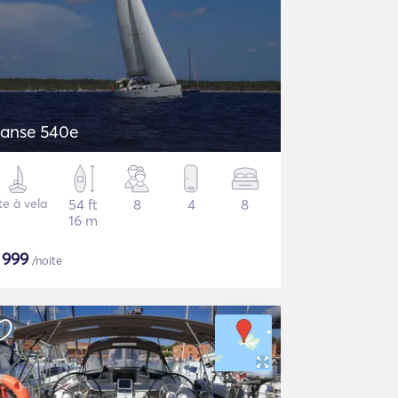
anse 540e
te à vela
54 ft
8
4
8
16 m
$
999
/noite