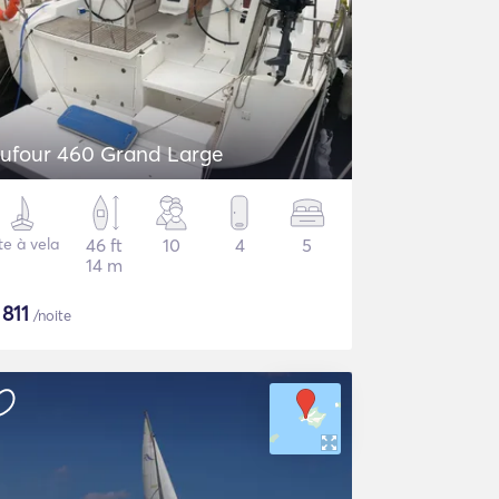
ufour 460 Grand Large
te à vela
46 ft
10
4
5
14 m
$
811
/noite