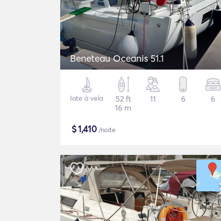
Beneteau Oceanis 51.1
Iate à vela
52 ft
11
6
6
16 m
$
1,410
/noite