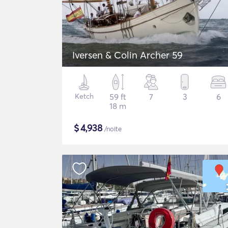
Iversen & Colin Archer 59
Ketch
59 ft
7
3
6
18 m
$
4,938
/noite