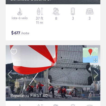
Iate à vela
37 ft
8
3
3
11 m
$
677
/noite
Beneteau FIRST 40