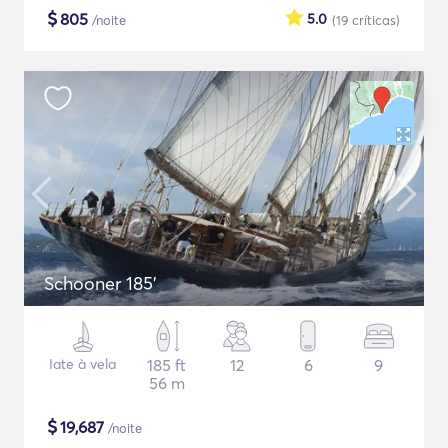
$
805
5.0
/noite
(19
críticas
)
Schooner 185'
Iate à vela
185 ft
12
6
9
56 m
$
19,687
/noite