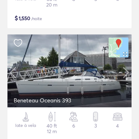
20 m
$
1,550
/noite
Beneteau Oceanis 393
Iate à vela
40 ft
6
3
4
12 m