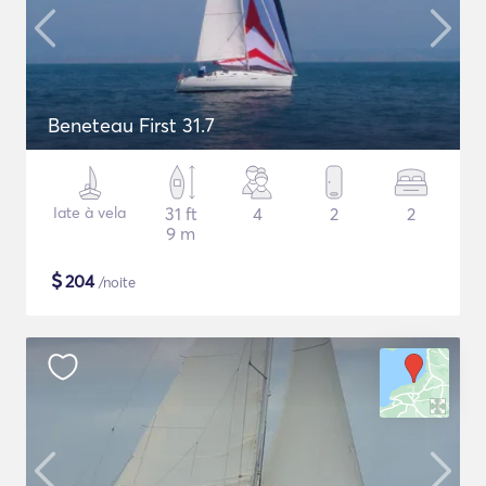
Beneteau First 31.7
Iate à vela
31 ft
4
2
2
9 m
$
204
/noite