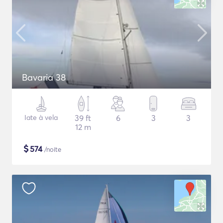
Bavaria 38
Iate à vela
39 ft
6
3
3
12 m
$
574
/noite