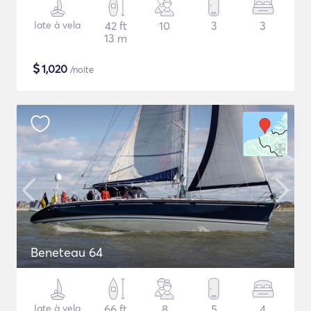
Iate à vela
42 ft
10
3
3
13 m
$
1,020
/noite
Beneteau 64
Iate à vela
66 ft
8
5
4