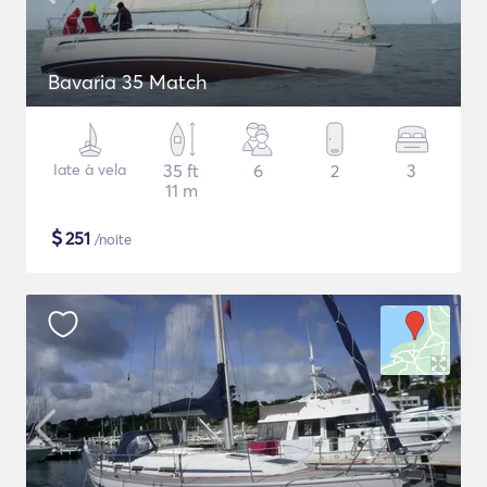
Bavaria 35 Match
Iate à vela
35 ft
6
2
3
11 m
$
251
/noite