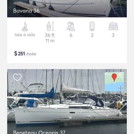
Bavaria 36
Iate à vela
36 ft
6
2
3
11 m
$
251
/noite
Beneteau Oceanis 37