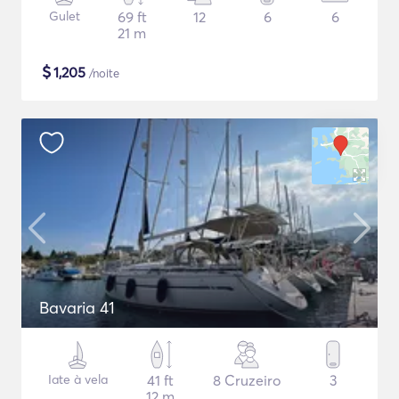
Gulet
69 ft
12
6
6
21 m
$
1,205
/noite
Bavaria 41
Iate à vela
41 ft
8 Cruzeiro
3
12 m