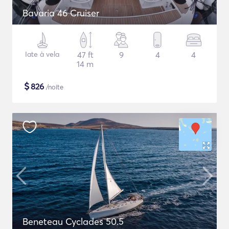
Bavaria 46 Cruiser
Iate à vela
47 ft
9
4
4
14 m
$
826
/noite
Beneteau Cyclades 50.5