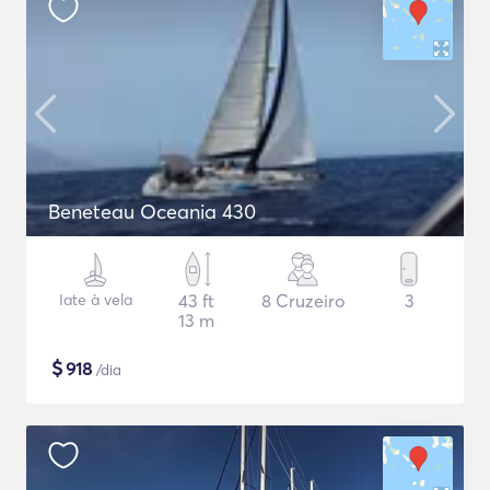
Beneteau Oceania 430
Iate à vela
43 ft
8 Cruzeiro
3
13 m
$
918
/dia