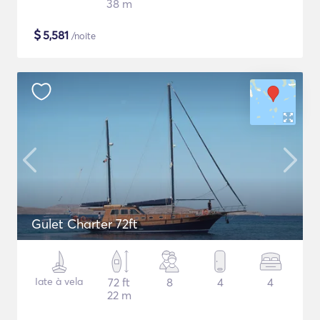
38 m
$
5,581
/noite
Gulet Charter 72ft
Iate à vela
72 ft
8
4
4
22 m