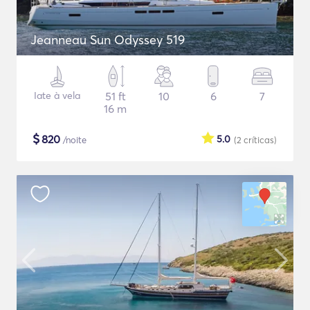
Jeanneau Sun Odyssey 519
Iate à vela
51 ft
10
6
7
16 m
$
820
5.0
/noite
(2
críticas
)