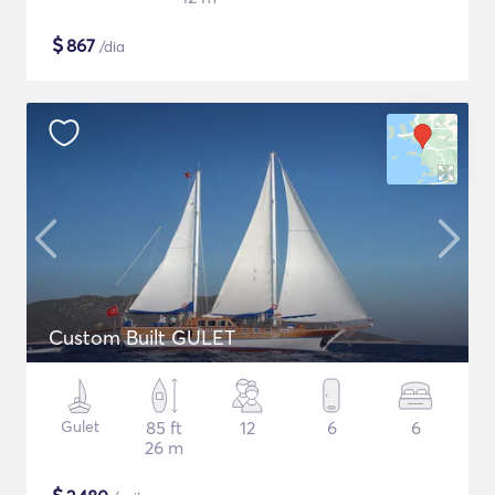
$
867
/dia
Custom Built GULET
Gulet
85 ft
12
6
6
26 m