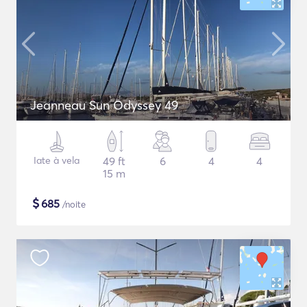
Jeanneau Sun Odyssey 49
Iate à vela
49 ft
6
4
4
15 m
$
685
/noite