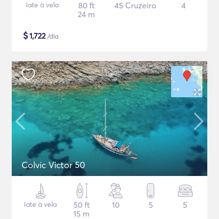
Iate à vela
80 ft
45 Cruzeiro
4
24 m
$
1,722
/dia
Colvic Victor 50
Iate à vela
50 ft
10
5
5
15 m