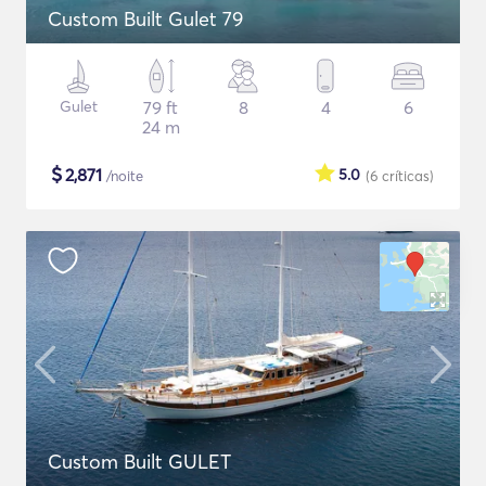
Custom Built Gulet 79
Gulet
79 ft
8
4
6
24 m
$
2,871
5.0
/noite
(6
críticas
)
Custom Built GULET