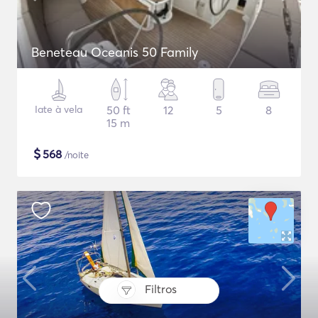
Beneteau Oceanis 50 Family
Iate à vela
50 ft
12
5
8
15 m
$
568
/noite
Filtros