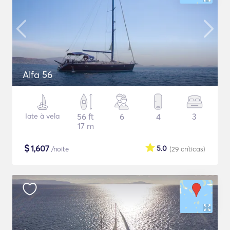
Alfa 56
Iate à vela
56 ft
6
4
3
17 m
$
1,607
5.0
/noite
(29
críticas
)