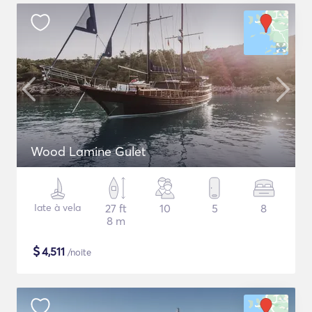
Wood Lamine Gulet
Iate à vela
27 ft
10
5
8
8 m
$
4,511
/noite