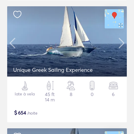
Unique Greek Sailing Experience
Iate à vela
45 ft
8
0
6
14 m
$
654
/noite