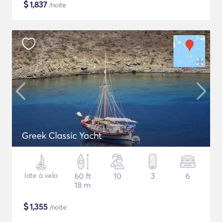
$
1,837
/noite
Greek Classic Yacht
Iate à vela
60 ft
10
3
6
18 m
$
1,355
/noite