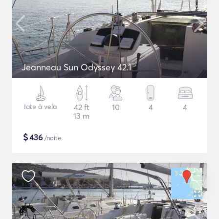
Jeanneau Sun Odyssey 42.1
Iate à vela
42 ft
10
4
4
13 m
$
436
/noite