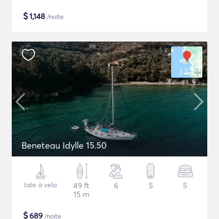
$
1,148
/noite
Beneteau Idylle 15.50
Iate à vela
49 ft
6
5
5
15 m
$
689
/noite