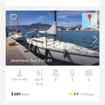
Jeanneau Sun Fizz 40
Iate à vela
40 ft
6
3
3
12 m
$
689
5.0
/noite
(1
críticas
)