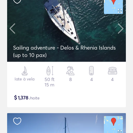
Sailing adventure - Delos & Rhenia Islands
(up to 10 pax)
Iate à vela
50 ft
8
4
4
15 m
$
1,378
/noite