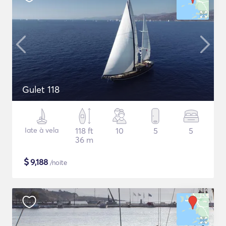
Gulet 118
Iate à vela
118 ft
10
5
5
36 m
$
9,188
/noite