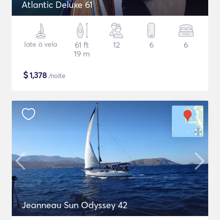
Atlantic Deluxe 61
Iate à vela
61 ft
12
6
6
19 m
$
1,378
/noite
Jeanneau Sun Odyssey 42