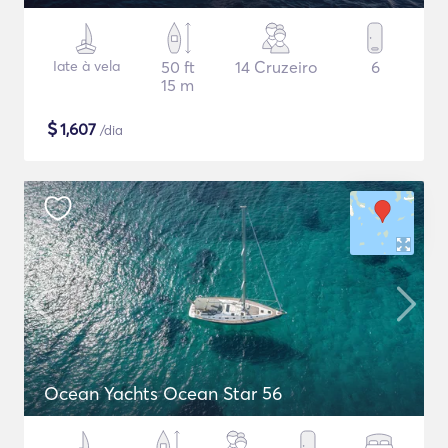
Iate à vela
50 ft
14 Cruzeiro
6
15 m
$
1,607
/dia
Ocean Yachts Ocean Star 56