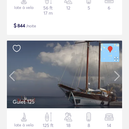
Iate à vela
56 ft
12
5
6
17 m
$
844
/noite
Gulet 125
Iate à vela
125 ft
18
8
14