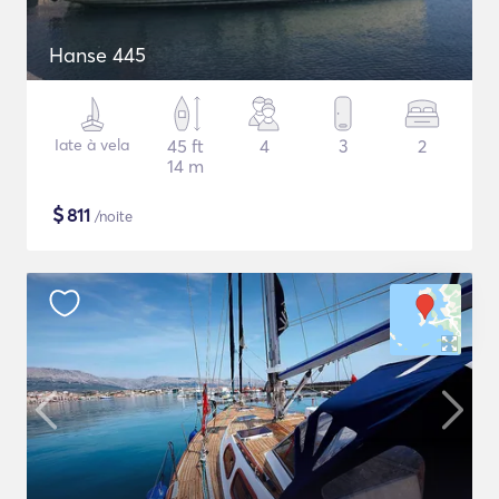
Hanse 445
Iate à vela
45 ft
4
3
2
14 m
$
811
/noite