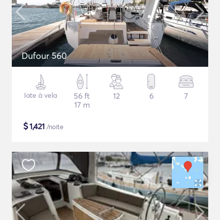
Dufour 560
Iate à vela
56 ft
12
6
7
17 m
$
1,421
/noite