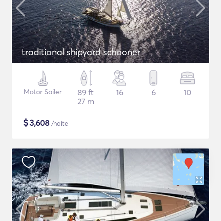
traditional shipyard schooner
Motor Sailer
89 ft
16
6
10
27 m
$
3,608
/noite