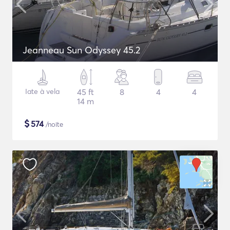
Jeanneau Sun Odyssey 45.2
Iate à vela
45 ft
8
4
4
14 m
$
574
/noite