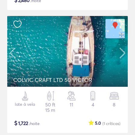
$
2,480
/noite
COLVIC CRAFT LTD 50 VICTOR
Iate à vela
50 ft
11
4
8
15 m
$
1,722
5.0
/noite
(1
críticas
)