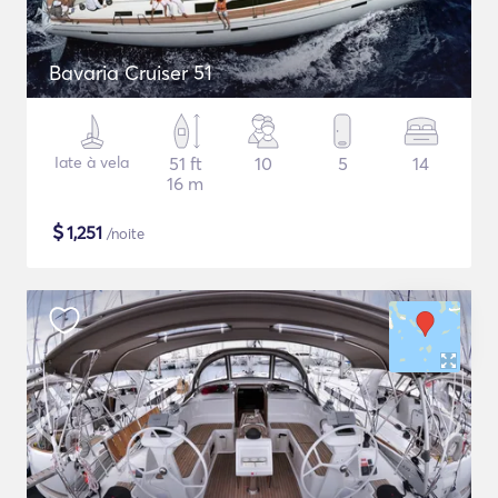
Bavaria Cruiser 51
Iate à vela
51 ft
10
5
14
16 m
$
1,251
/noite