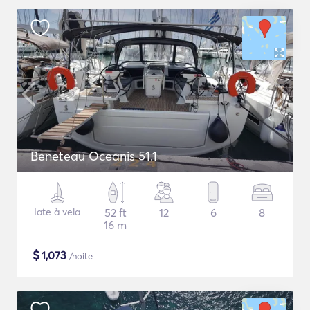
Beneteau Oceanis 51.1
Iate à vela
52 ft
12
6
8
16 m
$
1,073
/noite