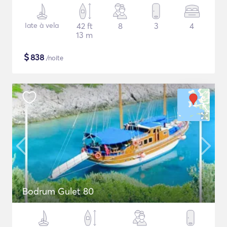
Iate à vela
42 ft
8
3
4
13 m
$
838
/noite
Bodrum Gulet 80