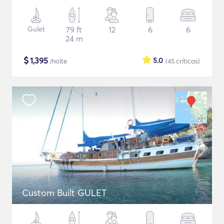
Gulet
79 ft
12
6
6
24 m
$
1,395
5.0
/noite
(45
críticas
)
Custom Built GULET