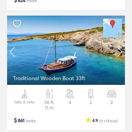
$
824
/noite
Traditional Wooden Boat 33ft
Iate à vela
36 ft
4
2
2
11 m
$
861
4.9
/noite
(9
críticas
)