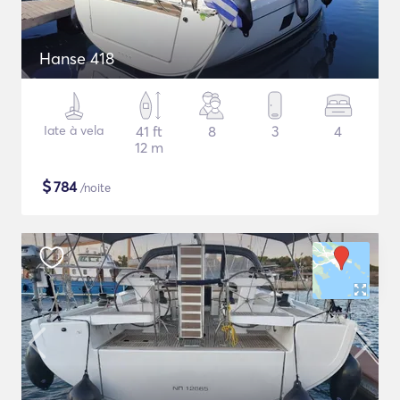
Hanse 418
Iate à vela
41 ft
8
3
4
12 m
$
784
/noite