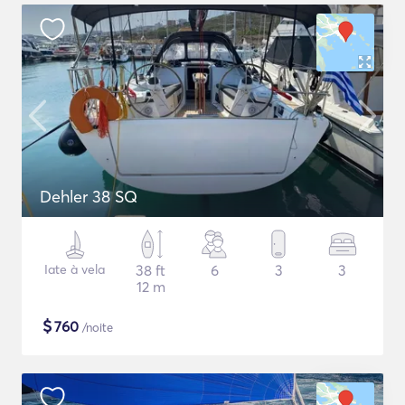
Dehler 38 SQ
Iate à vela
38 ft
6
3
3
12 m
$
760
/noite