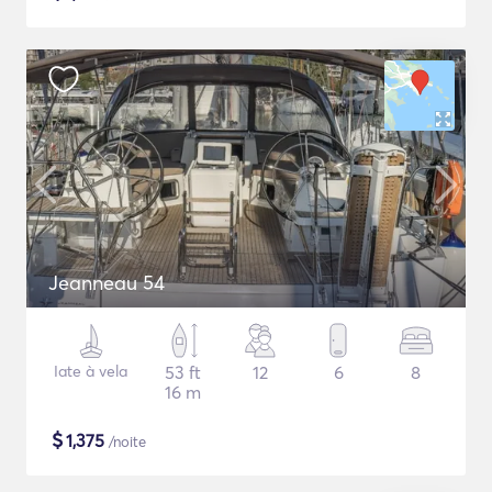
Jeanneau 54
Iate à vela
53 ft
12
6
8
16 m
$
1,375
/noite