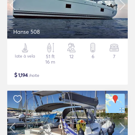
Hanse 508
Iate à vela
51 ft
12
6
7
16 m
$
1,194
/noite