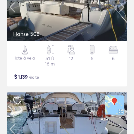
Hanse 508
Iate à vela
51 ft
12
5
6
16 m
$
1,139
/noite