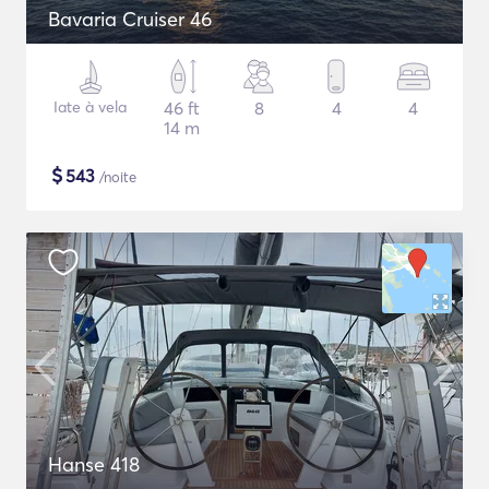
Bavaria Cruiser 46
Iate à vela
46 ft
8
4
4
14 m
$
543
/noite
Hanse 418