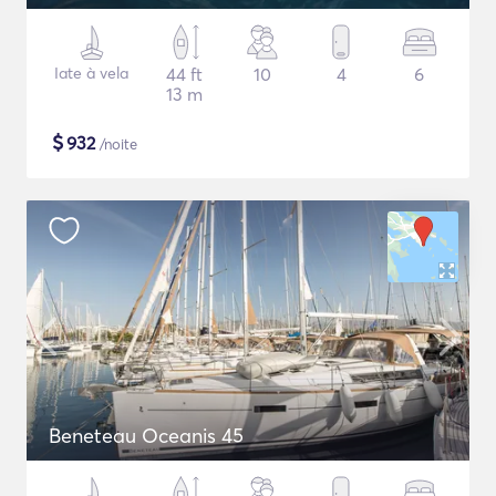
Iate à vela
44 ft
10
4
6
13 m
$
932
/noite
Beneteau Oceanis 45