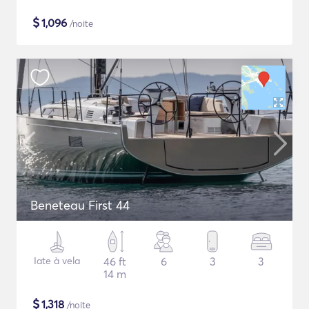
$
1,096
/noite
Beneteau First 44
Iate à vela
46 ft
6
3
3
14 m
$
1,318
/noite