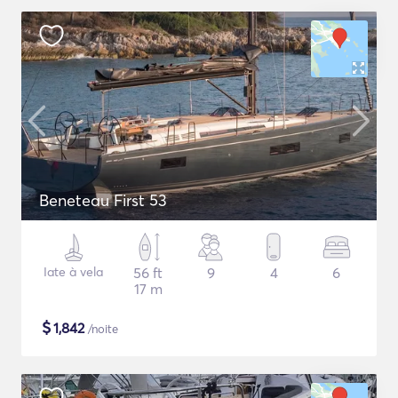
Beneteau First 53
Iate à vela
56 ft
9
4
6
17 m
$
1,842
/noite