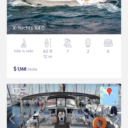
X-Yachts X4.0
Iate à vela
40 ft
7
2
6
12 m
$
1,168
/noite