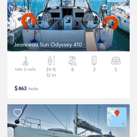
Jeanneau Sun Odyssey 410
Iate à vela
39 ft
8
3
5
12 m
$
863
/noite