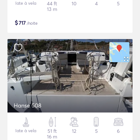
Iate à vela
44 ft
10
4
5
13 m
$
717
/noite
Hanse 508
Iate à vela
51 ft
12
5
6
16 m