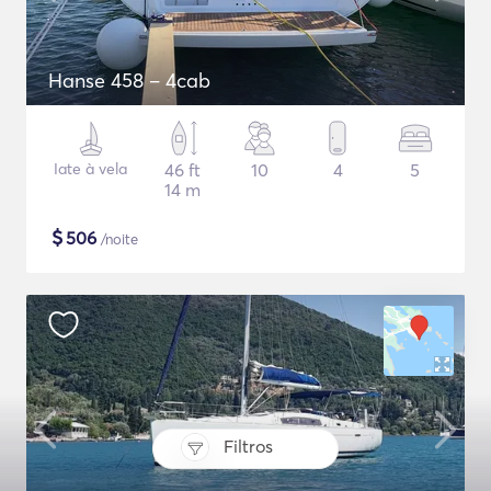
Hanse 458 – 4cab
Iate à vela
46 ft
10
4
5
14 m
$
506
/noite
Filtros