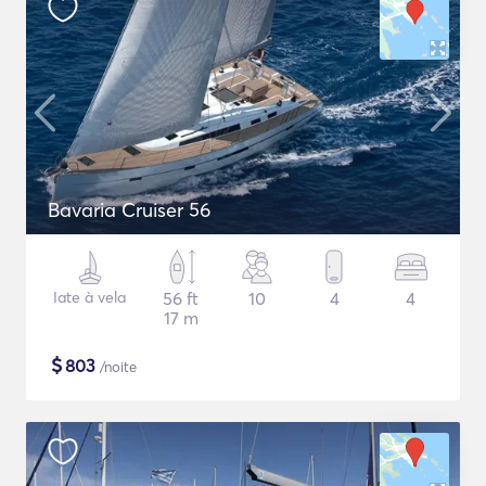
Bavaria Cruiser 56
Iate à vela
56 ft
10
4
4
17 m
$
803
/noite