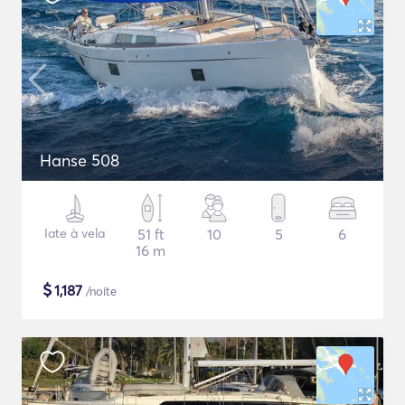
Hanse 508
Iate à vela
51 ft
10
5
6
16 m
$
1,187
/noite