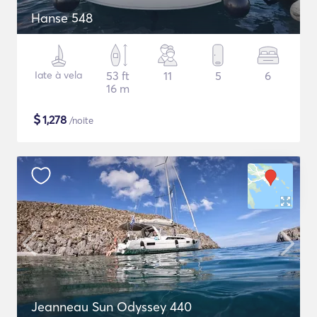
Hanse 548
Iate à vela
53 ft
11
5
6
16 m
$
1,278
/noite
Jeanneau Sun Odyssey 440