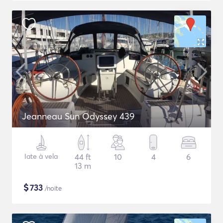
Jeanneau Sun Odyssey 439
Iate à vela
44 ft
10
4
6
13 m
$
733
/noite