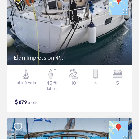
Elan Impression 45.1
Iate à vela
45 ft
10
4
5
14 m
$
879
/noite