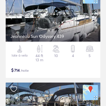
Jeanneau Sun Odyssey 439
Iate à vela
44 ft
10
4
5
13 m
$
714
/noite