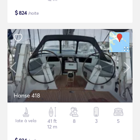
$
824
/noite
Hanse 418
Iate à vela
41 ft
8
3
5
12 m