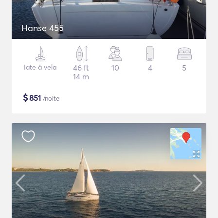
Hanse 455
Iate à vela
46 ft
10
4
5
14 m
$
851
/noite