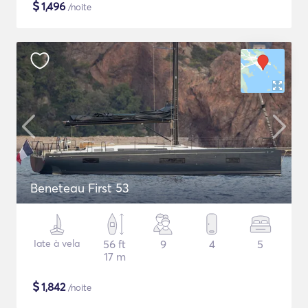
$
1,496
/noite
Beneteau First 53
Iate à vela
56 ft
9
4
5
17 m
$
1,842
/noite