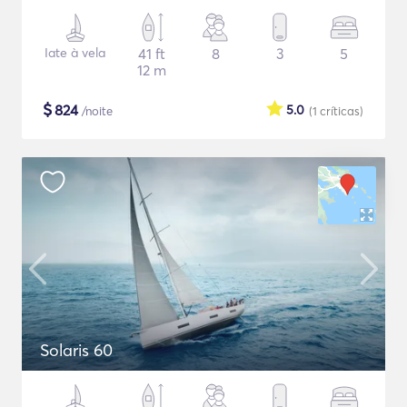
Iate à vela
41 ft
8
3
5
12 m
$
824
5.0
/noite
(1
críticas
)
Solaris 60