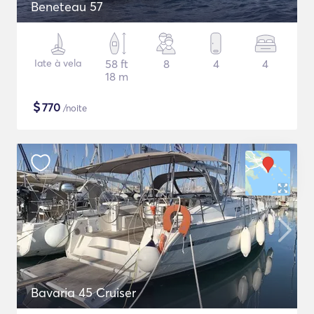
Beneteau 57
Iate à vela
58 ft
8
4
4
18 m
$
770
/noite
Bavaria 45 Cruiser