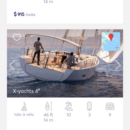
14 m
$
915
/noite
X-yachts 4⁶
Iate à vela
46 ft
10
3
9
14 m