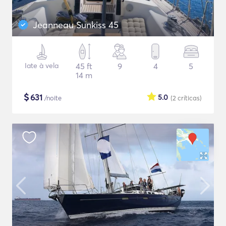
Jeanneau Sunkiss 45
Iate à vela
45 ft
9
4
5
14 m
$
631
5.0
/noite
(2
críticas
)