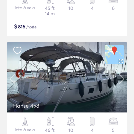
Iate à vela
45 ft
10
4
6
14 m
$
816
/noite
Hanse 458
Iate à vela
46 ft
10
4
5