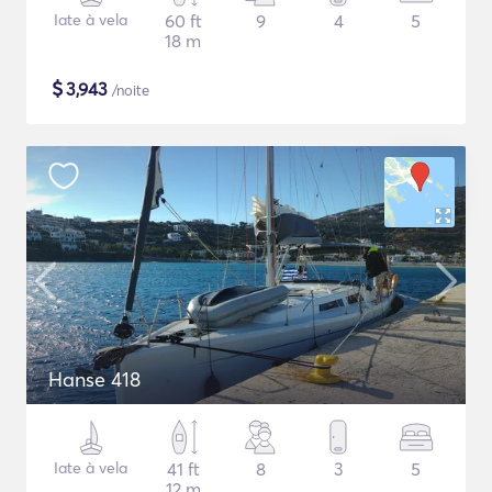
Iate à vela
60 ft
9
4
5
18 m
$
3,943
/noite
Hanse 418
Iate à vela
41 ft
8
3
5
12 m