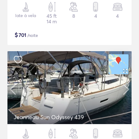
Iate à vela
45 ft
8
4
4
14 m
$
701
/noite
Jeanneau Sun Odyssey 439