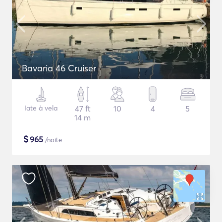
Bavaria 46 Cruiser
Iate à vela
47 ft
10
4
5
14 m
$
965
/noite