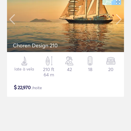
Choren Design 210
Iate à vela
210 ft
42
18
20
64 m
$
22,970
/noite