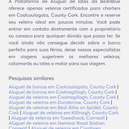
A Plataforma de Aluguel de Iates da BednBlue
oferece apenas veleiros certificados para charters
em Coolcoulagata, County Cork. Encontre e reserve
seu veleiro ideal em poucos minutos. Você pode
entrar em contato diretamente com o proprietário
ou conosco para qualquer dúvida que possa ter. Se
você ainda não consegue decidir sobre o barco
perfeito para suas férias, deixe nossos especialistas
em viagens sugerirem os melhores veleiros,
catamarãs ou iates a motor para sua viagem.
Pesquisas similares
Aluguel de barcos em Coolcoulagata, County Cork
|
Aluguel de barcos em Coolnagillagh, County Cork
|
Aluguel de veleiros em Coolnagillagh, County Cork
|
Aluguel de veleiros em Dunderrow, County Cork
|
Aluguel de veleiros em Béal Átha an Spidéil, County
Cork
|
Aluguel de veleiros em Killinagh, County Cork
|
Aluguel de veleiros em Towednack, Cornwall
|
Aluguel de veleiros em Gwinear Road Station,
Cornwall
|
Aluguel de veleiros em Carnbrea,