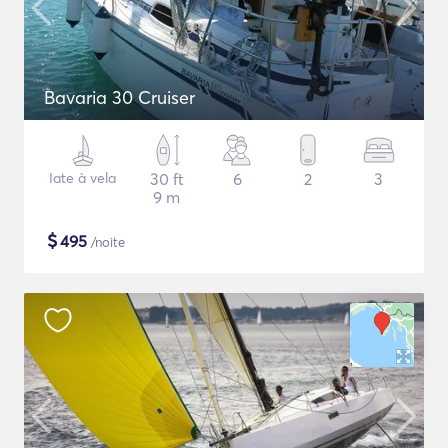
Bavaria 30 Cruiser
Iate à vela
30 ft
6
2
3
9 m
$
495
/noite