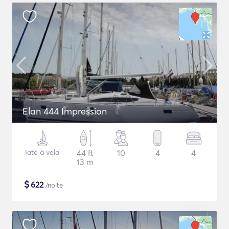
Elan 444 Impression
Iate à vela
44 ft
10
4
4
13 m
$
622
/noite