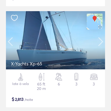
X-Yachts Xp-65
Iate à vela
65 ft
6
3
3
20 m
$
2,813
/noite