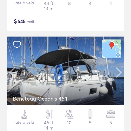
Iate à vela
44 ft
8
4
4
13 m
$
545
/noite
Beneteau Oceanis 46.1
Iate à vela
46 ft
10
5
5
14 m