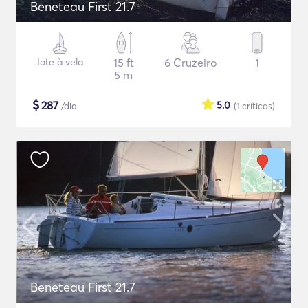
Beneteau First 21.7
Iate à vela
15 ft
6 Cruzeiro
1
5 m
$
287
5.0
/dia
(1
críticas
)
Beneteau First 21.7