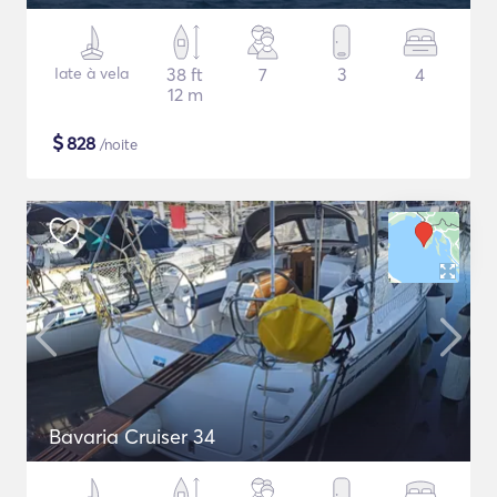
Iate à vela
38 ft
7
3
4
12 m
$
828
/noite
Bavaria Cruiser 34