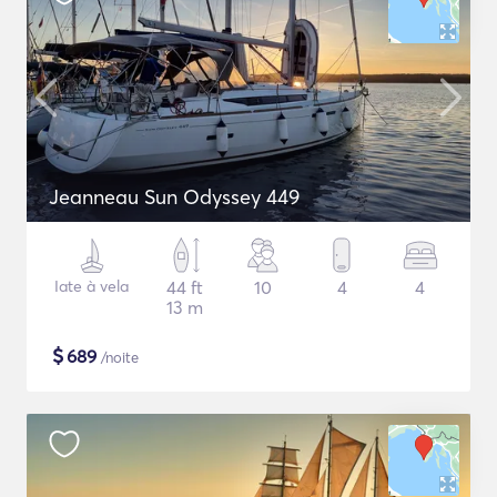
Jeanneau Sun Odyssey 449
Iate à vela
44 ft
10
4
4
13 m
$
689
/noite