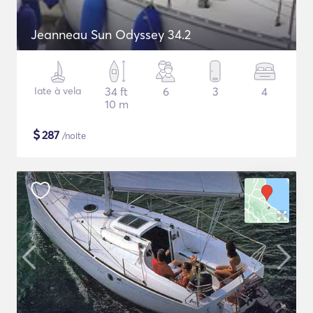
Jeanneau Sun Odyssey 34.2
Iate à vela
34 ft
6
3
4
10 m
$
287
/noite