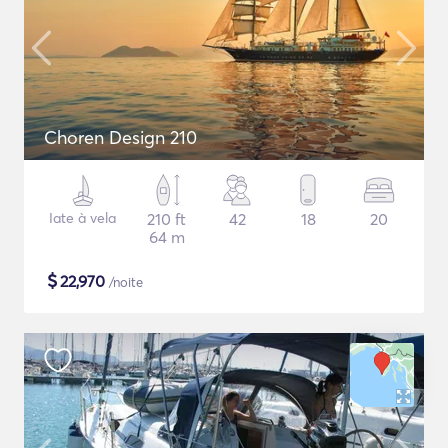
Choren Design 210
Iate à vela
210 ft
42
18
20
64 m
$
22,970
/noite