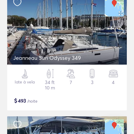
Jeanneau Sun Odyssey 349
Iate à vela
34 ft
7
3
4
10 m
$
493
/noite