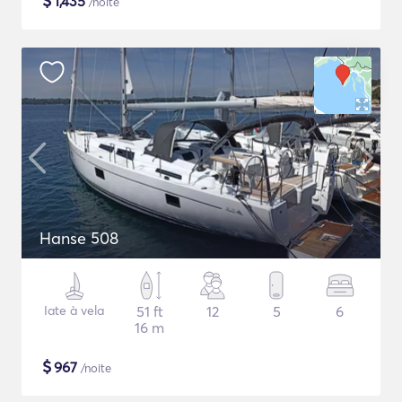
$
1,435
/noite
Hanse 508
Iate à vela
51 ft
12
5
6
16 m
$
967
/noite