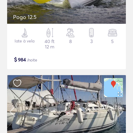
Pogo 12.5
Iate à vela
40 ft
8
3
5
12 m
$
984
/noite