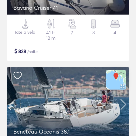
Bavaria Cruiser 41
Iate à vela
41 ft
7
3
4
12 m
$
828
/noite
Beneteau Oceanis 38.1