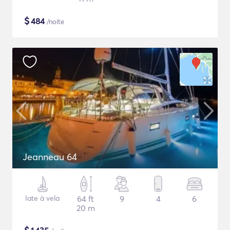
$
484
/noite
Jeanneau 64
Iate à vela
64 ft
9
4
6
20 m