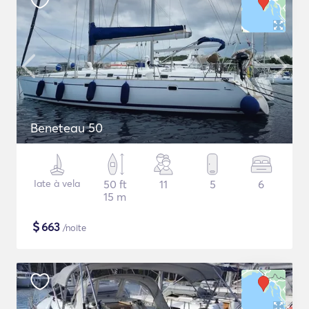
Beneteau 50
Iate à vela
50 ft
11
5
6
15 m
$
663
/noite