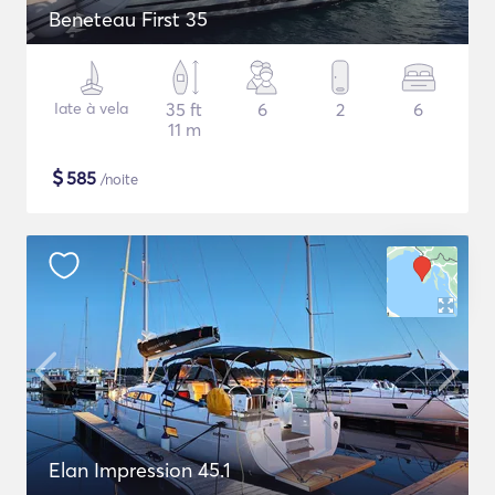
Beneteau First 35
Iate à vela
35 ft
6
2
6
11 m
$
585
/noite
Elan Impression 45.1