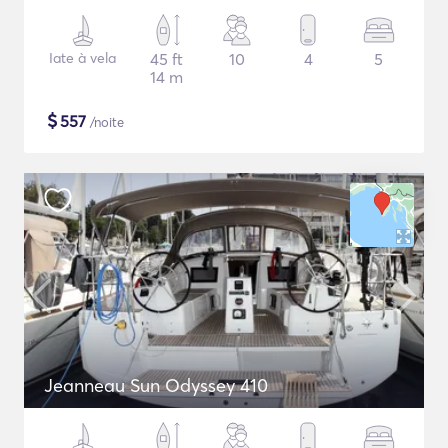
Iate à vela
45 ft
10
4
5
14 m
$
557
/noite
Jeanneau Sun Odyssey 410