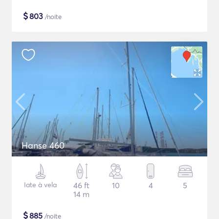
$
803
/noite
Hanse 460
Iate à vela
46 ft
10
4
5
14 m
$
885
/noite