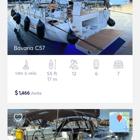
Bavaria C57
Iate à vela
55 ft
12
6
7
17 m
$
1,466
/noite