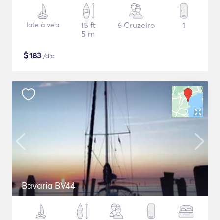
Iate à vela
15 ft
6 Cruzeiro
1
5 m
$
183
/dia
Bavaria BV44