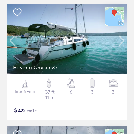
Bavaria Cruiser 37
Iate à vela
37 ft
6
3
3
11 m
$
422
/noite