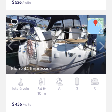
$
526
/noite
Elan 344 Impression
Iate à vela
34 ft
8
3
5
10 m
$
436
/noite