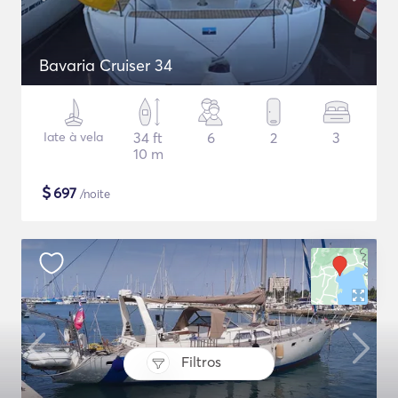
Bavaria Cruiser 34
Iate à vela
34 ft
6
2
3
10 m
$
697
/noite
Filtros