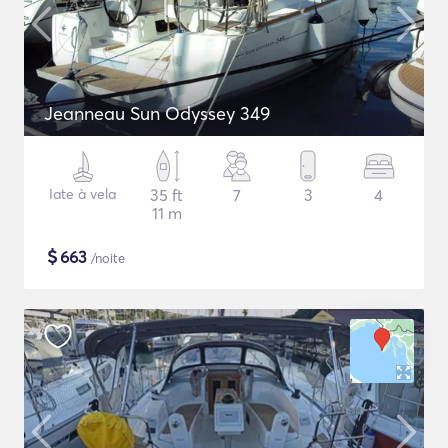
Jeanneau Sun Odyssey 349
Iate à vela
35 ft
7
3
4
11 m
$
663
/noite