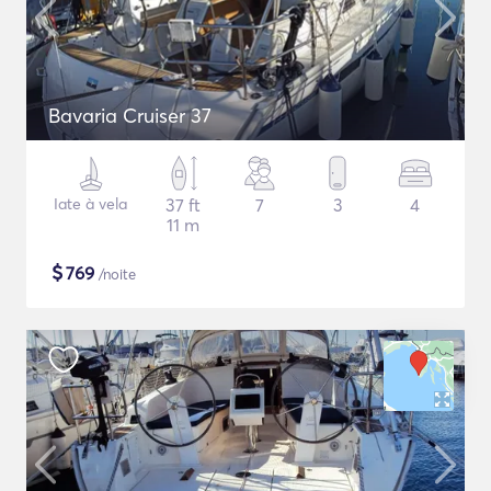
Bavaria Cruiser 37
Iate à vela
37 ft
7
3
4
11 m
$
769
/noite