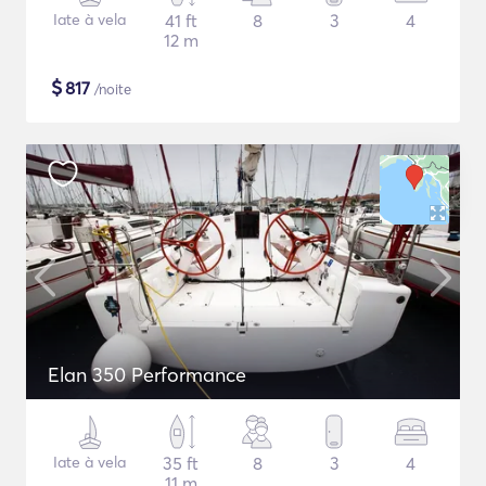
Iate à vela
41 ft
8
3
4
12 m
$
817
/noite
Elan 350 Performance
Iate à vela
35 ft
8
3
4
11 m