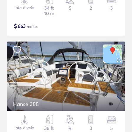
Iate à vela
34 ft
5
2
3
10 m
$
663
/noite
Hanse 388
Iate à vela
38 ft
9
3
5