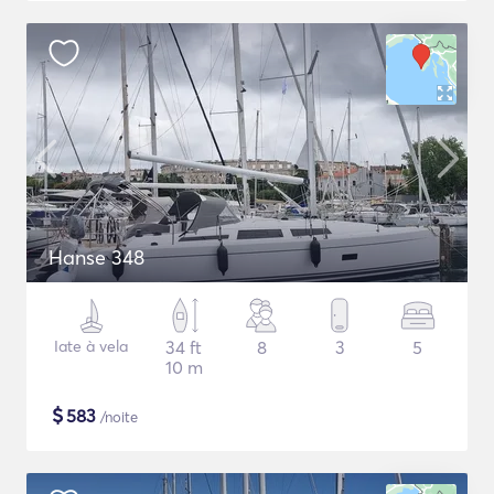
Hanse 348
Iate à vela
34 ft
8
3
5
10 m
$
583
/noite