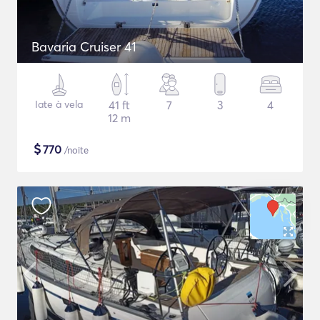
Bavaria Cruiser 41
Iate à vela
41 ft
7
3
4
12 m
$
770
/noite