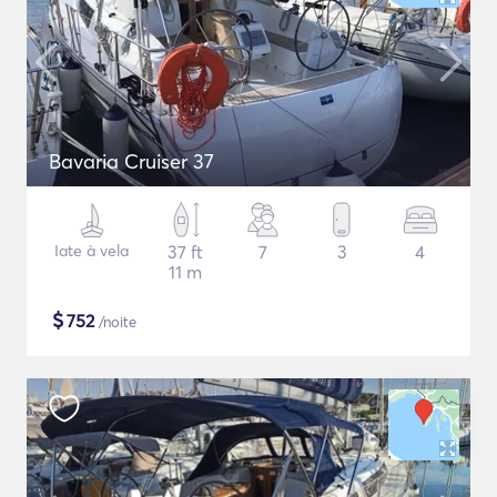
Bavaria Cruiser 37
Iate à vela
37 ft
7
3
4
11 m
$
752
/noite