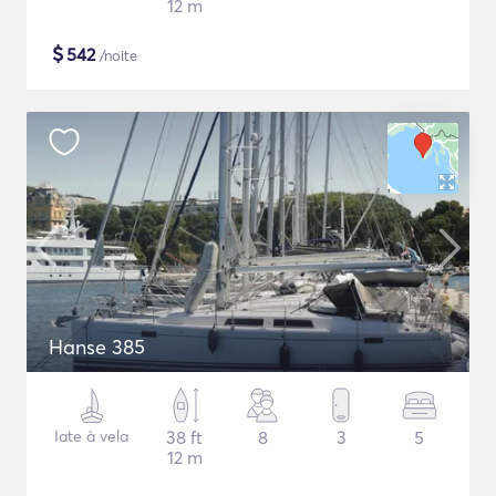
12 m
$
542
/noite
Hanse 385
Iate à vela
38 ft
8
3
5
12 m