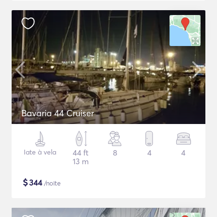
Bavaria 44 Cruiser
Iate à vela
44 ft
8
4
4
13 m
$
344
/noite