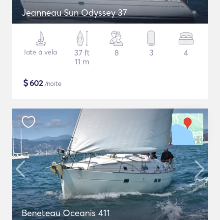
Jeanneau Sun Odyssey 37
Iate à vela
37 ft
8
3
4
11 m
$
602
/noite
Beneteau Oceanis 411