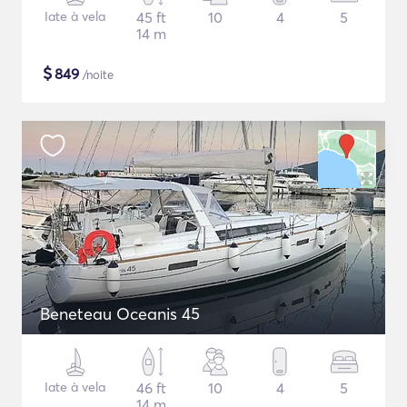
Iate à vela
45 ft
10
4
5
14 m
$
849
/noite
Beneteau Oceanis 45
Iate à vela
46 ft
10
4
5
14 m