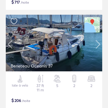
$
717
/noite
Beneteau Oceanis 37
Iate à vela
37 ft
5
2
2
11 m
$
206
/noite