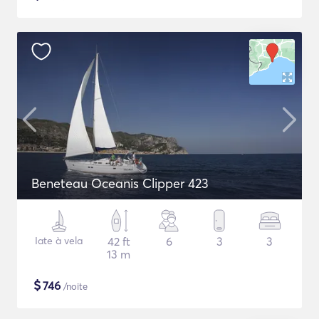
Beneteau Oceanis Clipper 423
Iate à vela
42 ft
6
3
3
13 m
$
746
/noite