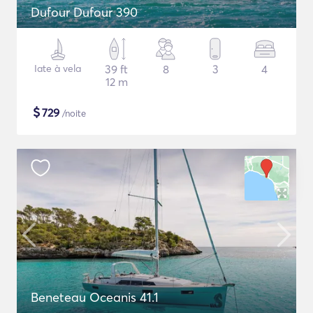
Dufour Dufour 390
Iate à vela
39 ft
8
3
4
12 m
$
729
/noite
Beneteau Oceanis 41.1