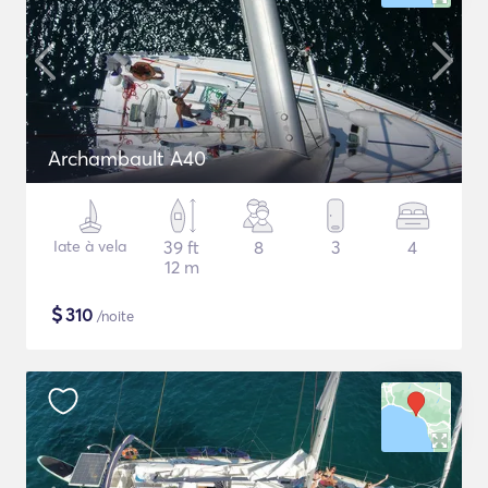
Archambault A40
Iate à vela
39 ft
8
3
4
12 m
$
310
/noite