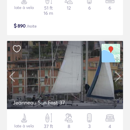
Iate à vela
51 ft
12
6
6
16 m
$
890
/noite
Jeanneau Sun Fast 37
Iate à vela
37 ft
8
3
4