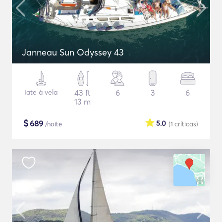
Janneau Sun Odyssey 43
Iate à vela
43 ft
6
3
6
13 m
$
689
5.0
/noite
(1
críticas
)