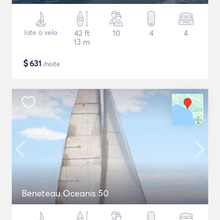
Iate à vela
42 ft
10
4
4
13 m
$
631
/noite
Beneteau Oceanis 50