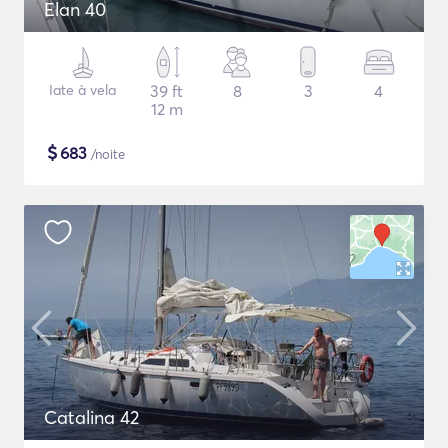
Elan 40
Iate à vela
39 ft
8
3
4
12 m
$
683
/noite
Catalina 42