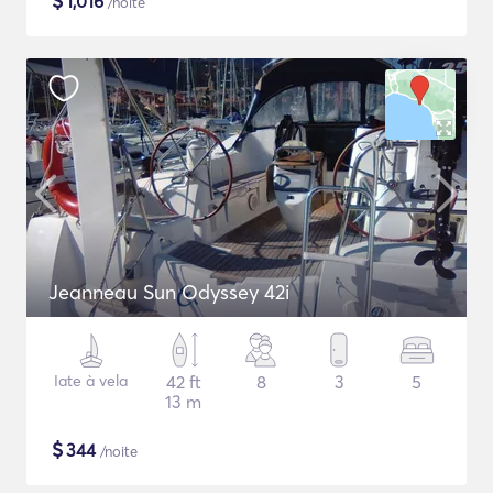
$
1,016
/noite
Jeanneau Sun Odyssey 42i
Iate à vela
42 ft
8
3
5
13 m
$
344
/noite