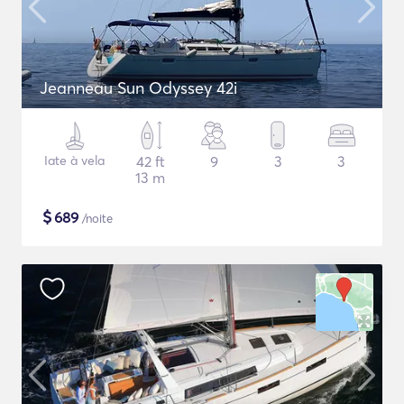
Jeanneau Sun Odyssey 42i
Iate à vela
42 ft
9
3
3
13 m
$
689
/noite