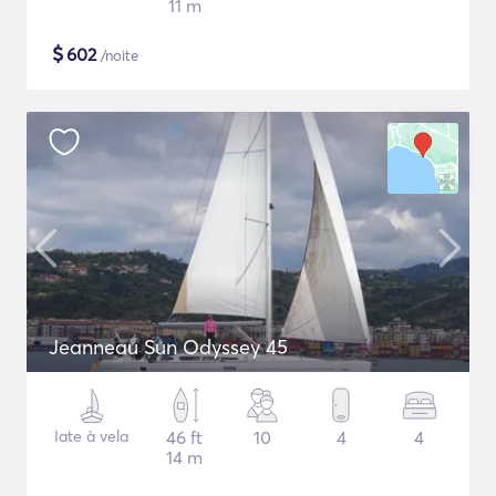
11 m
$
602
/noite
Jeanneau Sun Odyssey 45
Iate à vela
46 ft
10
4
4
14 m