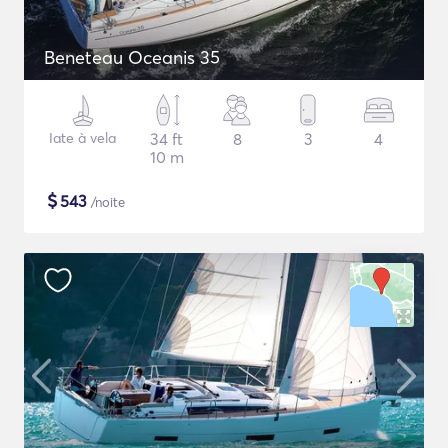
Beneteau Oceanis 35
Iate à vela
34 ft
8
3
4
10 m
$
543
/noite