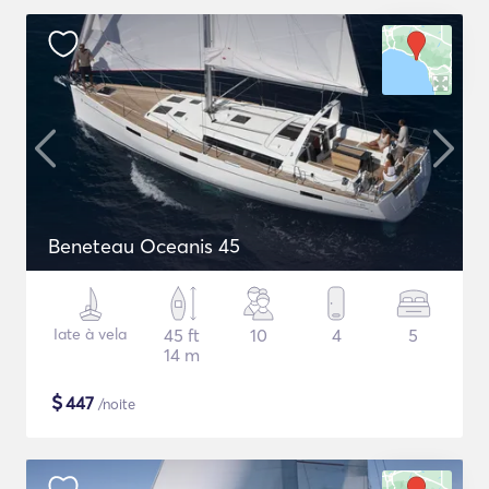
Beneteau Oceanis 45
Iate à vela
45 ft
10
4
5
14 m
$
447
/noite