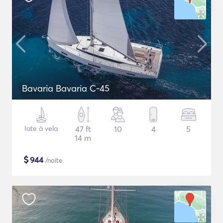
Bavaria Bavaria C-45
Iate à vela
47 ft
10
4
5
14 m
$
944
/noite