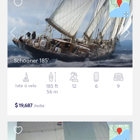
Schooner 185'
Iate à vela
185 ft
12
6
9
56 m
$
19,687
/noite