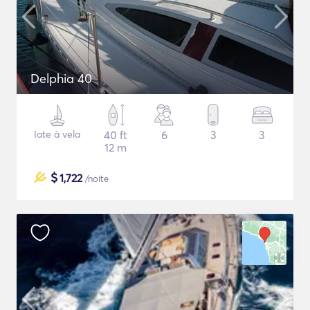
Delphia 40
Iate à vela
40 ft
6
3
3
12 m
$
1,722
/noite