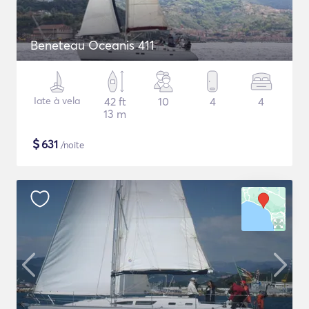
Beneteau Oceanis 411
Iate à vela
42 ft
10
4
4
13 m
$
631
/noite