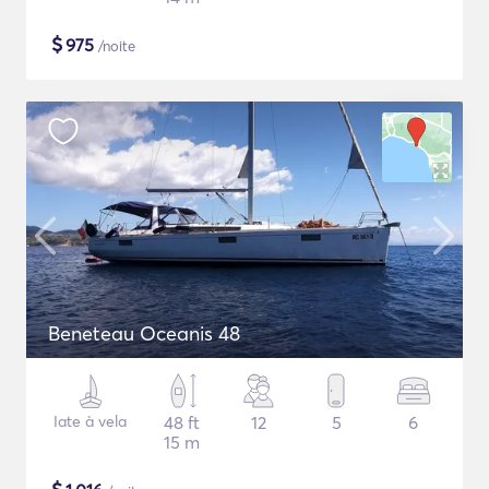
$
975
/noite
Beneteau Oceanis 48
Iate à vela
48 ft
12
5
6
15 m