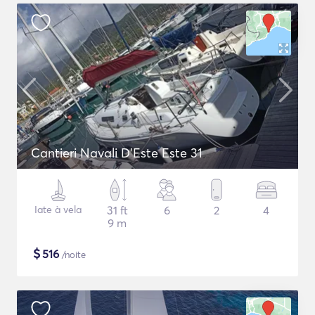
Cantieri Navali D'Este Este 31
Iate à vela
31 ft
6
2
4
9 m
$
516
/noite