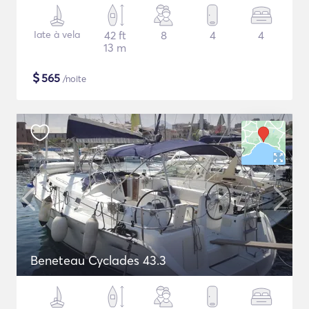
Iate à vela
42 ft
8
4
4
13 m
$
565
/noite
Beneteau Cyclades 43.3