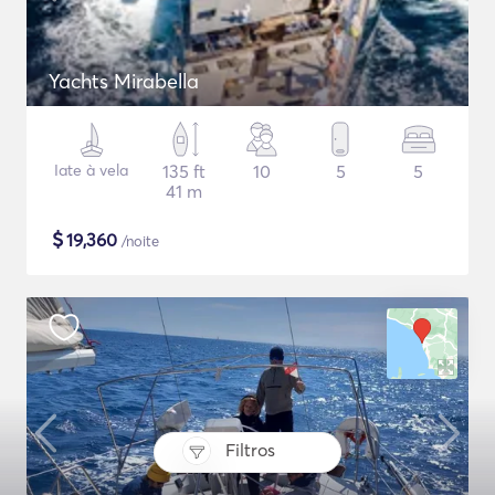
Yachts Mirabella
Iate à vela
135 ft
10
5
5
41 m
$
19,360
/noite
Filtros