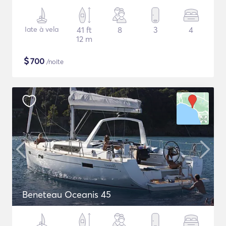
Iate à vela
41 ft
8
3
4
12 m
$
700
/noite
Beneteau Oceanis 45