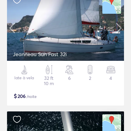
Jeanneau Sun Fast 32i
Iate à vela
32 ft
6
2
4
10 m
$
206
/noite