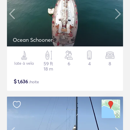
Ocean Schooner
Iate à vela
59 ft
6
4
8
18 m
$
1,636
/noite