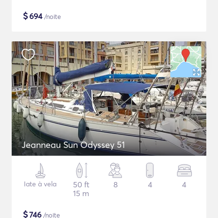
$
694
/noite
Jeanneau Sun Odyssey 51
Iate à vela
50 ft
8
4
4
15 m
$
746
/noite