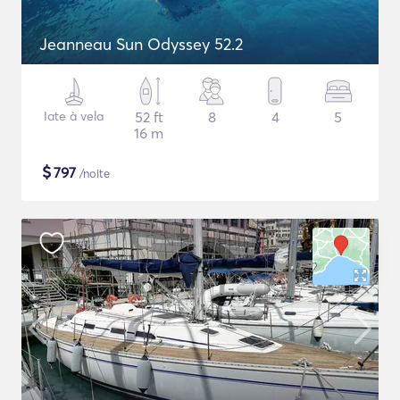
Jeanneau Sun Odyssey 52.2
Iate à vela
52 ft
8
4
5
16 m
$
797
/noite