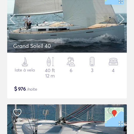
Grand Soleil 40
Iate à vela
40 ft
6
3
4
12 m
$
976
/noite