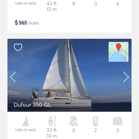
Iate à vela
43 ft
8
3
4
13 m
$
565
/noite
Dufour 350 GL
Iate à vela
33 ft
2
2
2
10 m