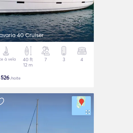
avaria 40 Cruiser
te à vela
40 ft
7
3
4
12 m
$
526
/noite