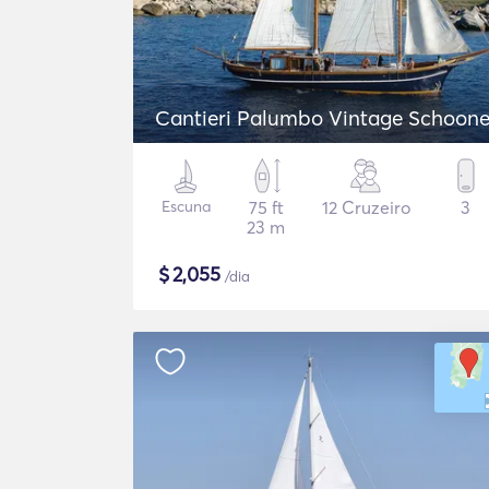
Cantieri Palumbo Vintage Schoone
Escuna
75 ft
12 Cruzeiro
3
23 m
$
2,055
/dia