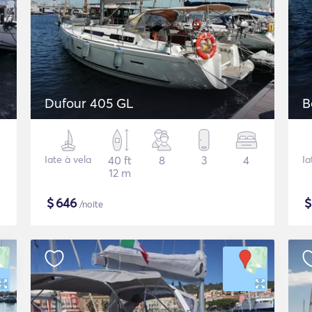
Dufour 405 GL
B
Iate à vela
40 ft
8
3
4
Ia
12 m
$
646
/noite