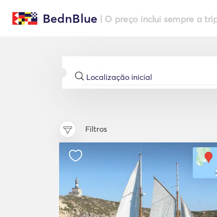
BednBlue
| O preço inclui sempre a tri
Filtros