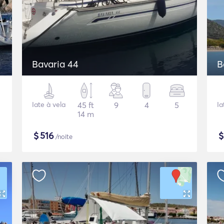
Bavaria 44
B
Iate à vela
45 ft
9
4
5
Ia
14 m
$
516
/noite