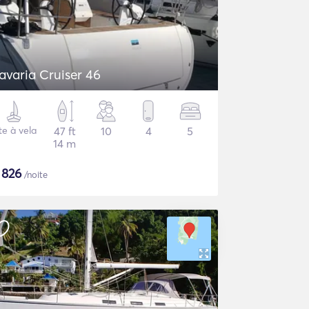
avaria Cruiser 46
te à vela
47 ft
10
4
5
14 m
$
826
/noite