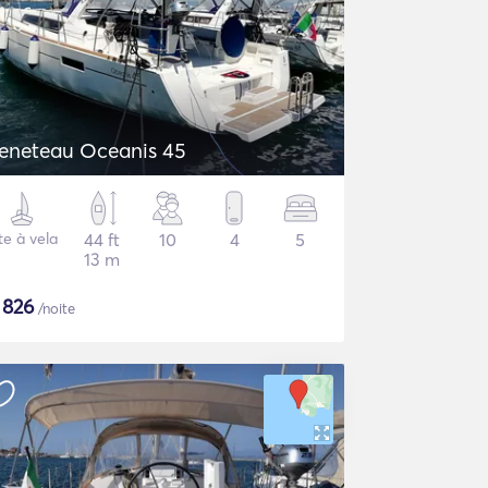
eneteau Oceanis 45
te à vela
44 ft
10
4
5
13 m
$
826
/noite