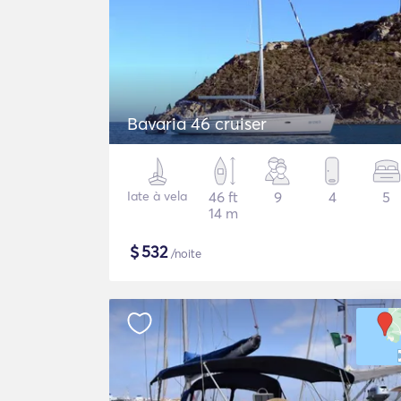
Bavaria 46 cruiser
Iate à vela
46 ft
9
4
5
14 m
$
532
/noite