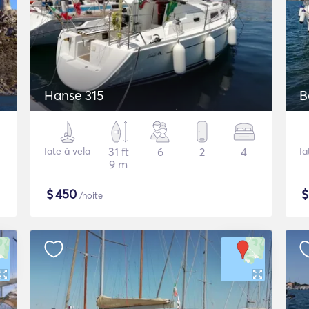
Hanse 315
B
Iate à vela
31 ft
6
2
4
Ia
9 m
$
450
/noite