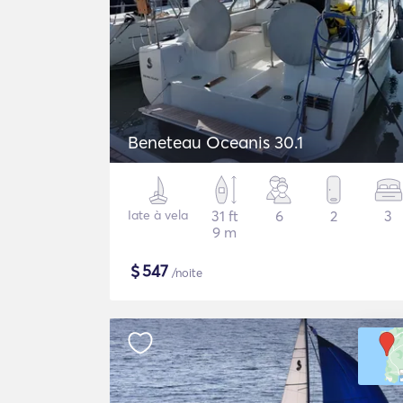
Beneteau Oceanis 30.1
Iate à vela
31 ft
6
2
3
9 m
$
547
/noite