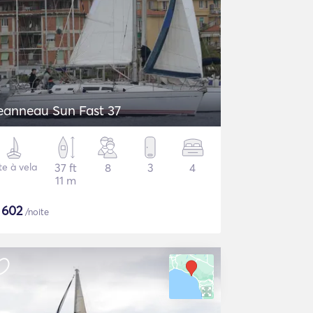
eanneau Sun Fast 37
te à vela
37 ft
8
3
4
11 m
$
602
/noite