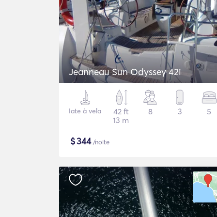
Jeanneau Sun Odyssey 42i
Iate à vela
42 ft
8
3
5
13 m
$
344
/noite