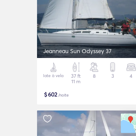
Jeanneau Sun Odyssey 37
Iate à vela
37 ft
8
3
4
11 m
$
602
/noite