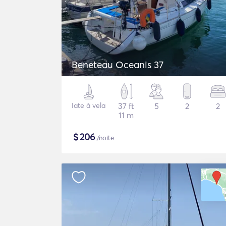
Beneteau Oceanis 37
Iate à vela
37 ft
5
2
2
11 m
$
206
/noite