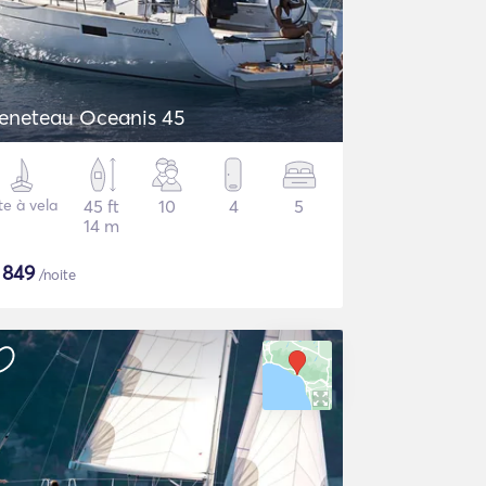
eneteau Oceanis 45
te à vela
45 ft
10
4
5
14 m
$
849
/noite