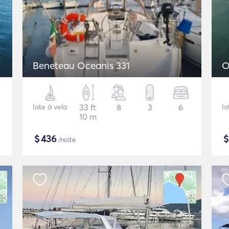
Beneteau Oceanis 331
O
Iate à vela
33 ft
8
3
6
Ia
10 m
$
436
/noite