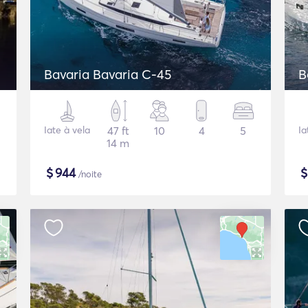
Bavaria Bavaria C-45
B
Iate à vela
47 ft
10
4
5
Ia
14 m
$
944
/noite