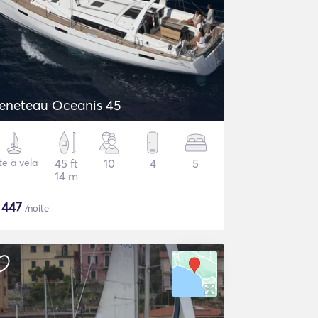
eneteau Oceanis 45
te à vela
45 ft
10
4
5
14 m
$
447
/noite