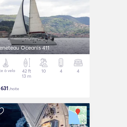
eneteau Oceanis 411
te à vela
42 ft
10
4
4
13 m
$
631
/noite