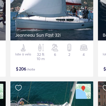
Jeanneau Sun Fast 32i
B
Iate à vela
32 ft
6
2
4
Ia
10 m
$
206
/noite