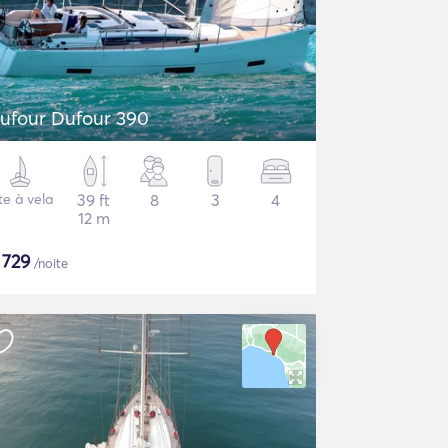
ufour Dufour 390
te à vela
39 ft
8
3
4
12 m
$
729
/noite