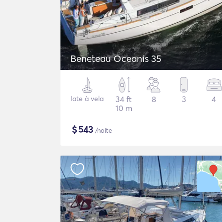
Beneteau Oceanis 35
Iate à vela
34 ft
8
3
4
10 m
$
543
/noite