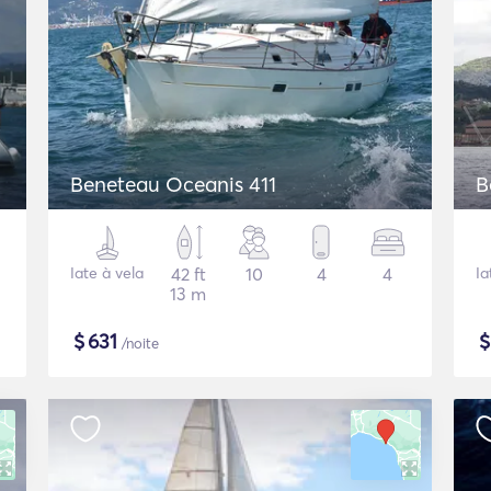
Beneteau Oceanis 411
B
Iate à vela
42 ft
10
4
4
Ia
13 m
$
631
/noite