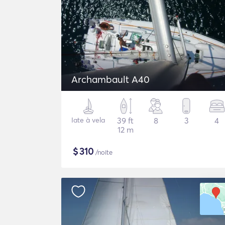
Archambault A40
Iate à vela
39 ft
8
3
4
12 m
$
310
/noite