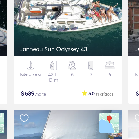
Janneau Sun Odyssey 43
J
Iate à vela
43 ft
6
3
6
Ia
13 m
$
689
5.0
/noite
(1
críticas
)