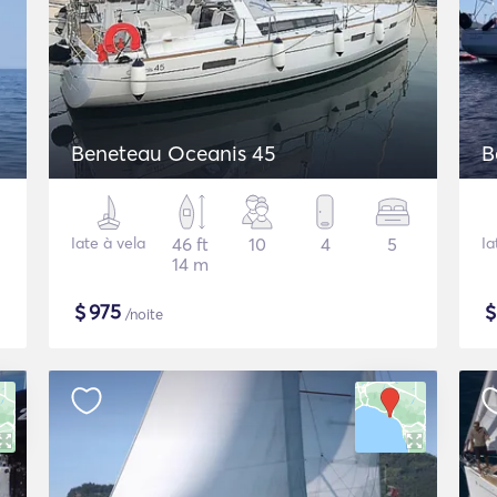
Beneteau Oceanis 45
B
Iate à vela
46 ft
10
4
5
Ia
14 m
$
975
/noite