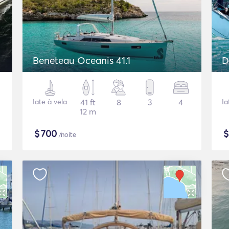
Beneteau Oceanis 41.1
D
Iate à vela
41 ft
8
3
4
Ia
12 m
$
700
/noite