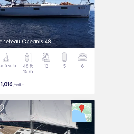
eneteau Oceanis 48
te à vela
48 ft
12
5
6
15 m
$
1,016
/noite