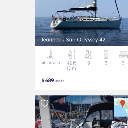
Jeanneau Sun Odyssey 42i
Iate à vela
42 ft
9
3
3
13 m
$
689
/noite