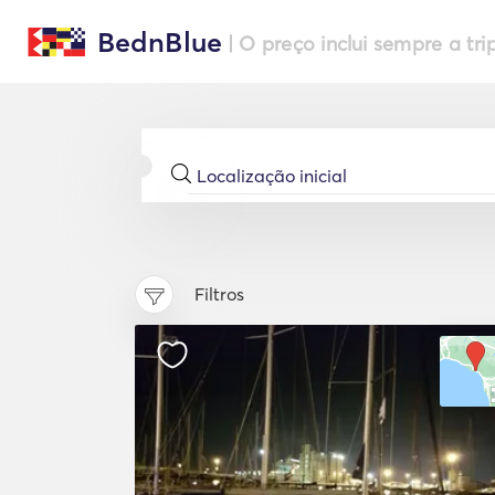
BednBlue
| O preço inclui sempre a tri
Filtros