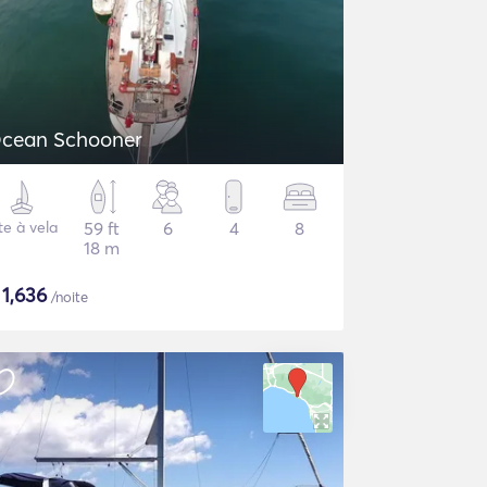
cean Schooner
te à vela
59 ft
6
4
8
18 m
$
1,636
/noite