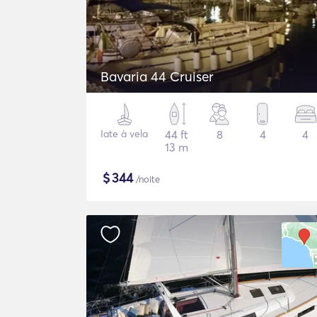
Bavaria 44 Cruiser
Iate à vela
44 ft
8
4
4
13 m
$
344
/noite