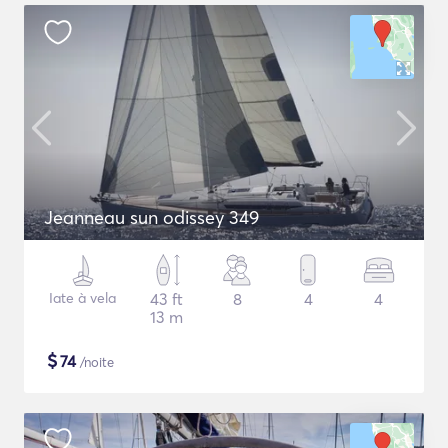
Jeanneau sun odissey 349
Iate à vela
43 ft
8
4
4
13 m
$
74
/noite