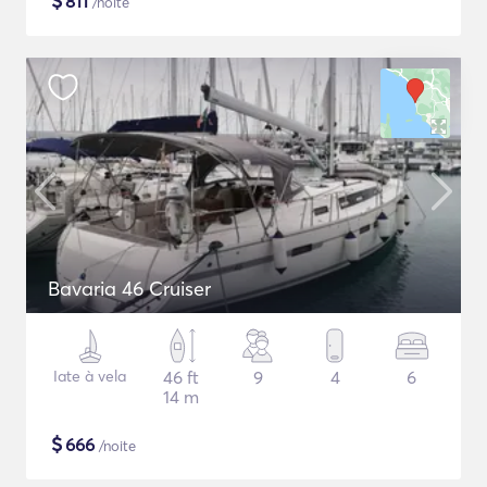
$
811
/noite
Bavaria 46 Cruiser
Iate à vela
46 ft
9
4
6
14 m
$
666
/noite