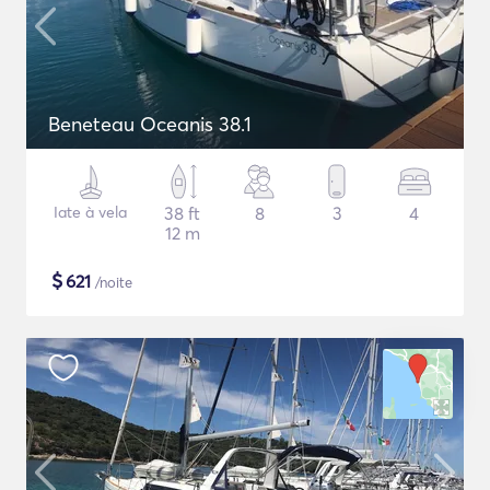
Beneteau Oceanis 38.1
Iate à vela
38 ft
8
3
4
12 m
$
621
/noite