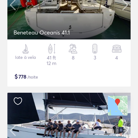
Beneteau Oceanis 41.1
Iate à vela
41 ft
8
3
4
12 m
$
778
/noite