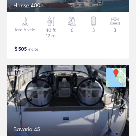
Hanse 400e
Iate à vela
40 ft
6
3
3
12 m
$
505
/noite
Bavaria 45