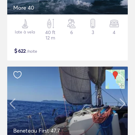
More 40
Iate à vela
40 ft
6
3
4
12 m
$
622
/noite
Beneteau First 47.7