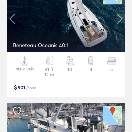
Beneteau Oceanis 40.1
Iate à vela
41 ft
10
4
5
12 m
$
901
/noite