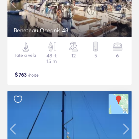
Beneteau Oceanis 48
Iate à vela
48 ft
12
5
6
15 m
$
763
/noite