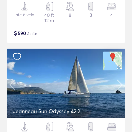
Iate à vela
40 ft
8
3
4
12 m
$
590
/noite
Jeanneau Sun Odyssey 42.2