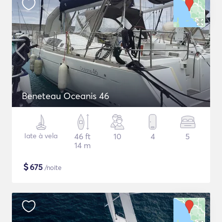
Beneteau Oceanis 46
Iate à vela
46 ft
10
4
5
14 m
$
675
/noite