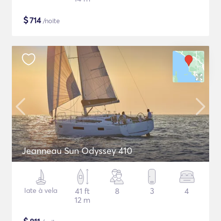
$
714
/noite
Jeanneau Sun Odyssey 410
Iate à vela
41 ft
8
3
4
12 m