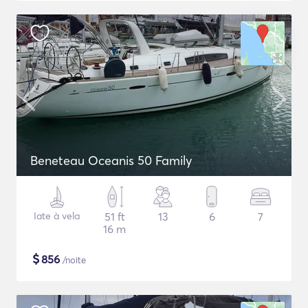
Beneteau Oceanis 50 Family
Iate à vela
51 ft
13
6
7
16 m
$
856
/noite