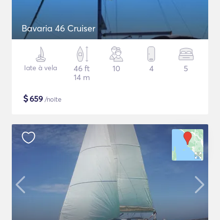
Bavaria 46 Cruiser
Iate à vela
46 ft
10
4
5
14 m
$
659
/noite