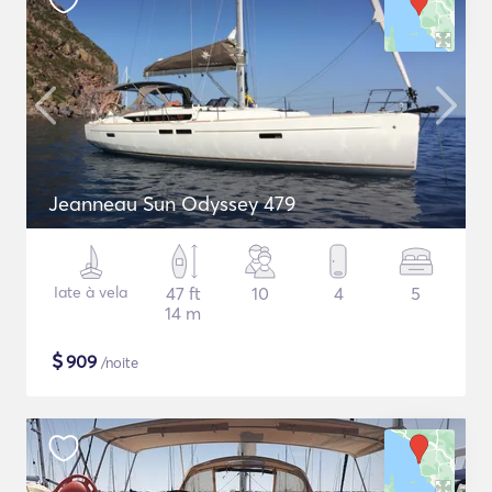
Jeanneau Sun Odyssey 479
Iate à vela
47 ft
10
4
5
14 m
$
909
/noite