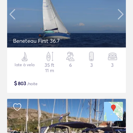
Beneteau First 36.7
Iate à vela
35 ft
6
3
3
11 m
$
803
/noite