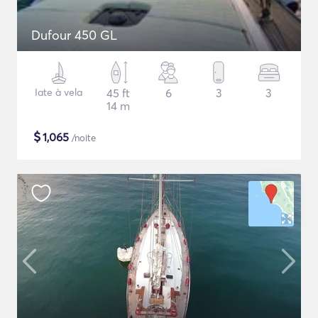
Dufour 450 GL
Iate à vela
45 ft
6
3
3
14 m
$
1,065
/noite