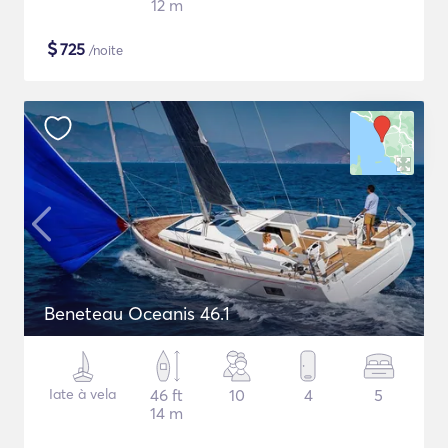
12 m
$
725
/noite
Beneteau Oceanis 46.1
Iate à vela
46 ft
10
4
5
14 m