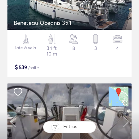
Beneteau Oceanis 35.1
Iate à vela
34 ft
8
3
4
10 m
$
539
/noite
Filtros