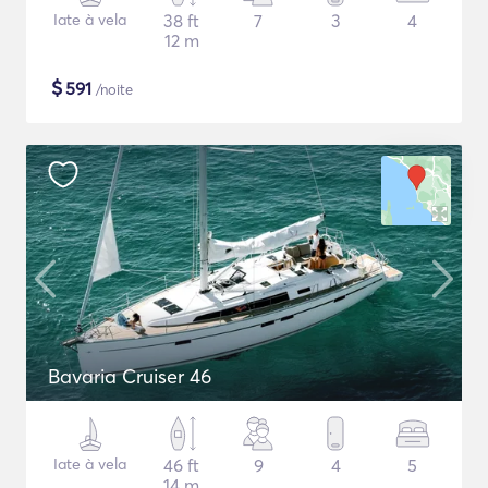
Iate à vela
38 ft
7
3
4
12 m
$
591
/noite
Bavaria Cruiser 46
Iate à vela
46 ft
9
4
5
14 m