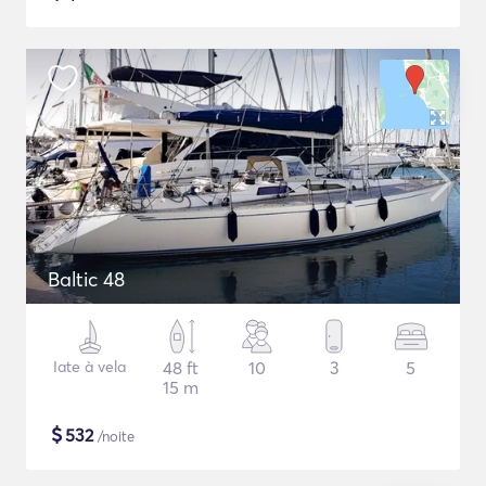
Baltic 48
Iate à vela
48 ft
10
3
5
15 m
$
532
/noite