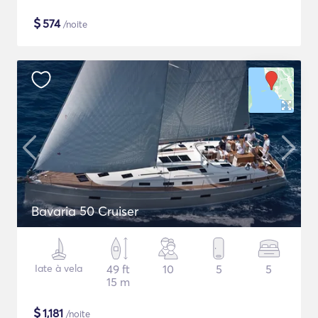
$
574
/noite
Bavaria 50 Cruiser
Iate à vela
49 ft
10
5
5
15 m
$
1,181
/noite