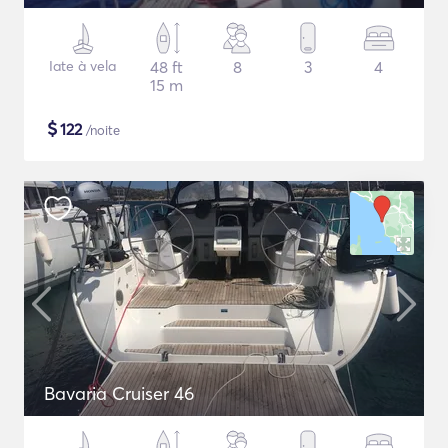
Iate à vela
48 ft
8
3
4
15 m
$
122
/noite
Bavaria Cruiser 46