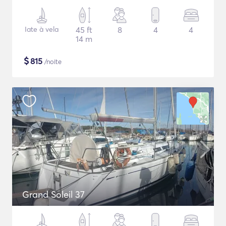
Iate à vela
45 ft
8
4
4
14 m
$
815
/noite
Grand Soleil 37