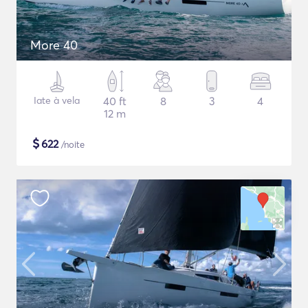
More 40
Iate à vela
40 ft
8
3
4
12 m
$
622
/noite