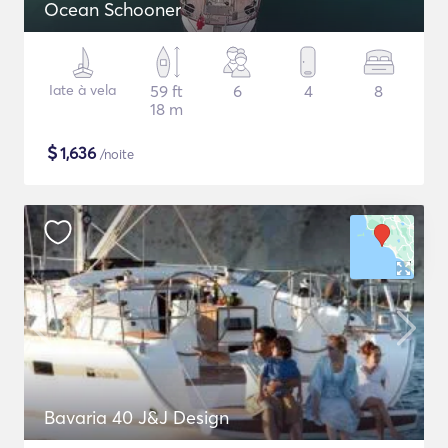
Ocean Schooner
Iate à vela
59 ft
6
4
8
18 m
$
1,636
/noite
Bavaria 40 J&J Design