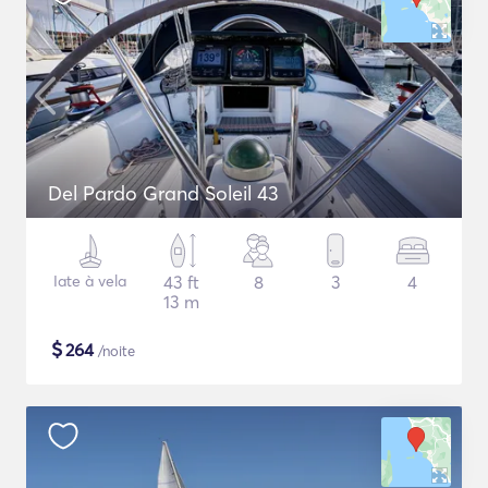
Del Pardo Grand Soleil 43
Iate à vela
43 ft
8
3
4
13 m
$
264
/noite