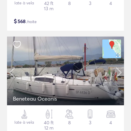
Iate à vela
42 ft
8
3
4
13 m
$
568
/noite
Beneteau Oceanis
Iate à vela
40 ft
8
3
4
12 m