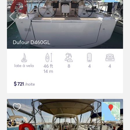
Dufour D460GL
Iate à vela
46 ft
8
4
4
14 m
$
721
/noite