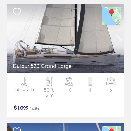
Dufour 520 Grand Large
Iate à vela
50 ft
10
4
6
15 m
$
1,099
/noite