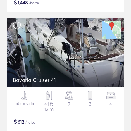
$
1,448
/noite
Bavaria Cruiser 41
Iate à vela
41 ft
7
3
4
12 m
$
612
/noite