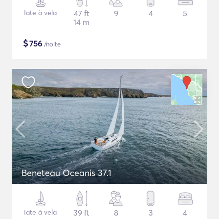
Iate à vela
47 ft
9
4
5
14 m
$
756
/noite
Beneteau Oceanis 37.1
Iate à vela
39 ft
8
3
4